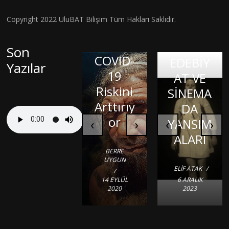
GİZEML
Miras
İ
Copyright 2022 UluBAT Bilişim Tüm Hakları Saklıdır.
İç
Aldığım
COVİD-
SALGINI
Dünyay
ız DNA,
19
–
Son
Balond
ı Dışa
COVID-
Patoge
EDEBİY
Yazılar
Vurmak
aki
19
nezi ve
AT VE
: Sanat
Çocuk:
Riskini
LİNÇ
Sitokin
SİNEMA
Terapis
David
Arttırıy
KÜLTÜ
Fırtınas
DA
Bubble
i
RÜ
or
ı
‹
›
‹
YANSIM
›
ALARI
ZEYNEP
TUĞBA
AYŞE NIHAL
BERRE
BERKE
İSMIHAN
YILDIRIM
ALTUNDAL
UYGUN
ÇAVUŞ
AVŞAR
ELIF ATAK
/
/
/
/
/
18 EYLÜL
/
14 EYLÜL
8 ARALIK
10 EYLÜL
6 ARALIK
2 OCAK 2024
2020
2023
2020
2023
2020