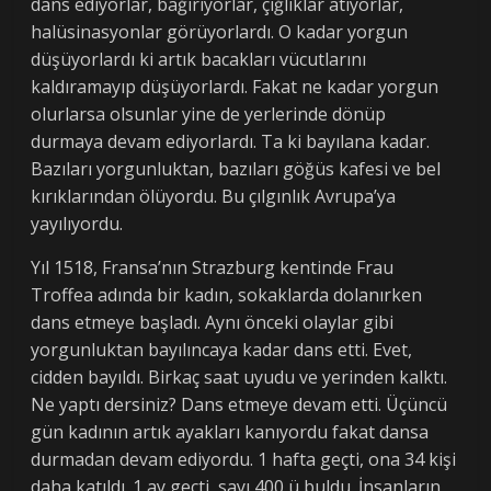
dans ediyorlar, bağırıyorlar, çığlıklar atıyorlar,
halüsinasyonlar görüyorlardı. O kadar yorgun
düşüyorlardı ki artık bacakları vücutlarını
kaldıramayıp düşüyorlardı. Fakat ne kadar yorgun
olurlarsa olsunlar yine de yerlerinde dönüp
durmaya devam ediyorlardı. Ta ki bayılana kadar.
Bazıları yorgunluktan, bazıları göğüs kafesi ve bel
kırıklarından ölüyordu. Bu çılgınlık Avrupa’ya
yayılıyordu.
Yıl 1518, Fransa’nın Strazburg kentinde Frau
Troffea adında bir kadın, sokaklarda dolanırken
dans etmeye başladı. Aynı önceki olaylar gibi
yorgunluktan bayılıncaya kadar dans etti. Evet,
cidden bayıldı. Birkaç saat uyudu ve yerinden kalktı.
Ne yaptı dersiniz? Dans etmeye devam etti. Üçüncü
gün kadının artık ayakları kanıyordu fakat dansa
durmadan devam ediyordu. 1 hafta geçti, ona 34 kişi
daha katıldı. 1 ay geçti, sayı 400 ü buldu. İnsanların