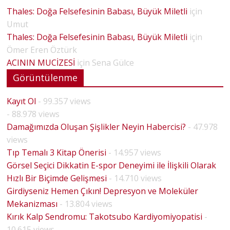
Thales: Doğa Felsefesinin Babası, Büyük Miletli
için
Umut
Thales: Doğa Felsefesinin Babası, Büyük Miletli
için
Ömer Eren Öztürk
ACININ MUCİZESİ
için
Sena Gülce
Görüntülenme
Kayıt Ol
- 99.357 views
- 88.978 views
Damağımızda Oluşan Şişlikler Neyin Habercisi?
- 47.978
views
Tıp Temalı 3 Kitap Önerisi
- 14.957 views
Görsel Seçici Dikkatin E-spor Deneyimi ile İlişkili Olarak
Hızlı Bir Biçimde Gelişmesi
- 14.710 views
Girdiyseniz Hemen Çıkın! Depresyon ve Moleküler
Mekanizması
- 13.804 views
Kırık Kalp Sendromu: Takotsubo Kardiyomiyopatisi
-
10.615 views