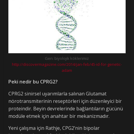
Gen: biyolojik köklerimiz
http://discovermagazine.com/2014/jan-feb/45-id-for-genetic-
adam
Peki nedir bu CPRG2?
CPRG2 sinirsel uyarımlarla salınan Glutamat
nörotransmiterinin reseptörleri için düzenleyici bir
proteindir. Beyin devrelerinde bağlantıların gücünü
modüle etmek için anahtar bir mekanizmadır.
Yeni çalışma için Rathje, CPG2’nin bipolar