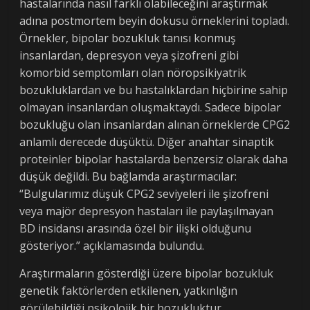
hastalarında nasıl farklı olabileceğini araştırmak
adına postmortem beyin dokusu örneklerini topladı.
Örnekler, bipolar bozukluk tanısı konmuş
insanlardan, depresyon veya şizofreni gibi
komorbid semptomları olan nöropsikiyatrik
bozukluklardan ve bu hastalıklardan hiçbirine sahip
olmayan insanlardan oluşmaktaydı. Sadece bipolar
bozukluğu olan insanlardan alınan örneklerde CPG2
anlamlı derecede düşüktü. Diğer anahtar sinaptik
proteinler bipolar hastalarda benzersiz olarak daha
düşük değildi. Bu bağlamda araştırmacılar:
“Bulgularımız düşük CPG2 seviyeleri ile şizofreni
veya majör depresyon hastaları ile paylaşılmayan
BD insidansı arasında özel bir ilişki olduğunu
gösteriyor.” açıklamasında bulundu.
Araştırmaların gösterdiği üzere bipolar bozukluk
genetik faktörlerden etkilenen, yatkınlığın
görülebildiği psikolojik bir bozukluktur.