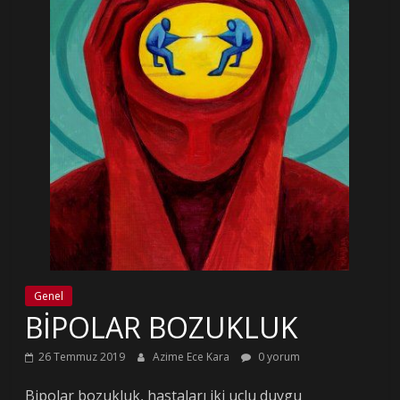
Genel
BİPOLAR BOZUKLUK
26 Temmuz 2019
Azime Ece Kara
0 yorum
Bipolar bozukluk, hastaları iki uçlu duygu