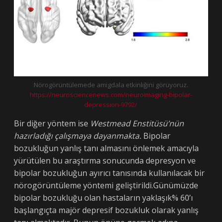
Nörogörüntülemede amigdala etkinliğini görüyoruz.
https://neurosciencenews.com/neuroimaging-bipolar-
depression-9792/
Bir diğer yöntem ise
Westmead Enstitüsü’nün
hazırladığı çalışmaya dayanmakta.
Bipolar
bozukluğun yanlış tanı almasını önlemek amacıyla
yürütülen bu araştırma sonucunda depresyon ve
bipolar bozukluğun ayırıcı tanısında kullanılacak bir
nörogörüntüleme yöntemi geliştirildi.Günümüzde
bipolar bozukluğu olan hastaların yaklaşık% 60’ı
başlangıçta majör depresif bozukluk olarak yanlış