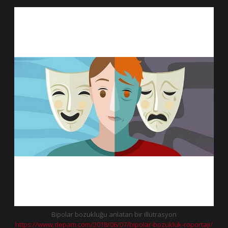
Bipolar bozukluğu anlatan bir illütrasyon
https://www.depam.com/2018/06/07/bipolar-bozukluk-roportaji/