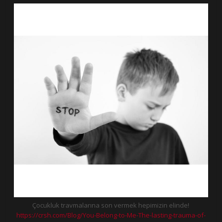
Çocukluk travmalarına son vermek hepimizin elinde!
https://crsh.com/Blog/You-Belong-to-Me-The-lasting-trauma-of-