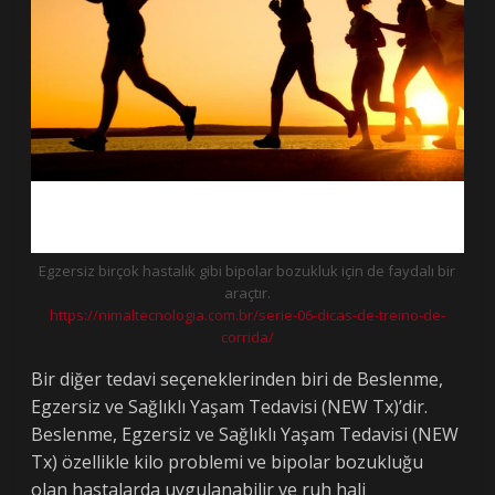
Egzersiz birçok hastalık gibi bipolar bozukluk için de faydalı bir
araçtır.
https://nimaltecnologia.com.br/serie-06-dicas-de-treino-de-
corrida/
Bir diğer tedavi seçeneklerinden biri de Beslenme,
Egzersiz ve Sağlıklı Yaşam Tedavisi (NEW Tx)’dir.
Beslenme, Egzersiz ve Sağlıklı Yaşam Tedavisi (NEW
Tx) özellikle kilo problemi ve bipolar bozukluğu
olan hastalarda uygulanabilir ve ruh hali