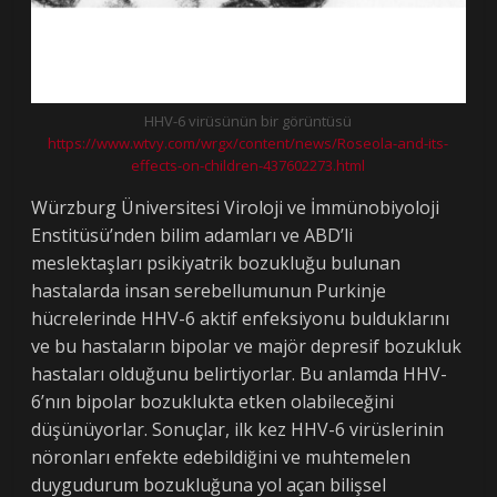
HHV-6 virüsünün bir görüntüsü
https://www.wtvy.com/wrgx/content/news/Roseola-and-its-
effects-on-children-437602273.html
Würzburg Üniversitesi Viroloji ve İmmünobiyoloji
Enstitüsü’nden bilim adamları ve ABD’li
meslektaşları psikiyatrik bozukluğu bulunan
hastalarda insan serebellumunun Purkinje
hücrelerinde HHV-6 aktif enfeksiyonu bulduklarını
ve bu hastaların bipolar ve majör depresif bozukluk
hastaları olduğunu belirtiyorlar. Bu anlamda HHV-
6’nın bipolar bozuklukta etken olabileceğini
düşünüyorlar. Sonuçlar, ilk kez HHV-6 virüslerinin
nöronları enfekte edebildiğini ve muhtemelen
duygudurum bozukluğuna yol açan bilişsel