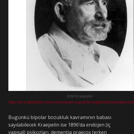
Emil Kraepelin
http://broughttolife.sciencemuseum.org.uk/broughttolife/people/emi
Bugünkü bipolar bozukluk kavramının babası
sayılabilecek Kraepelin ise 1896’da endojen (iç
yapısal) psikozları, dementia praecox (erken