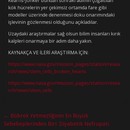
Kearns-Jonker bundan sonraki adımın çoğaltılan
kök hücrelerin yer çekimsiz ortamda fare gibi
modeller üzerinde denenmesi doku onarımındaki
işlevinin gözlenmesi olduğunu açıkladılar.
Uzaydaki araştırmalar sağ olsun bilim insanları kırık
kalpleri onarmaya bir adım daha yakın.
KAYNAKÇA VE İLERİ ARAŞTIRMA İÇİN:
https://www.nasa.gov/mission_pages/station/resea
rch/news/stem_cells_broken_hearts
https://www.nasa.gov/mission_pages/station/resea
rch/news/stem_cells
←
Böbrek Yetmezliğinin En Büyük
Sebebeplerinden Biri: Diyabetik Nefropati