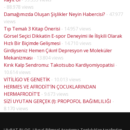
- 88.978 views
Damağımızda Oluşan Şişlikler Neyin Habercisi?
- 47.977
views
Tıp Temalı 3 Kitap Önerisi
- 14.957 views
Görsel Seçici Dikkatin E-spor Deneyimi ile İlişkili Olarak
Hızlı Bir Biçimde Gelişmesi
- 14.710 views
Girdiyseniz Hemen Çıkın! Depresyon ve Moleküler
Mekanizması
- 13.804 views
Kırık Kalp Sendromu: Takotsubo Kardiyomiyopatisi
-
10.614 views
VİTİLİGO VE GENETİK
- 10.013 views
HERMES VE AFRODİT’İN ÇOCUKLARINDAN
HERMAFRODİT’E
- 9.673 views
BİYOLO
SİZİ UYUTAN GERÇEK (!): PROPOFOL BAĞIMLILIĞI
-
JİK
8.170 views
CİNSİYE
T VE
UluBAT BLOG, Ulusal Bilimsel Araştırma Toplulukları tarafından