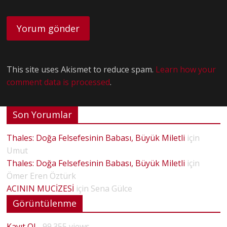
This site uses Akismet to reduce spam.
Learn how your
comment data is processed
.
Son Yorumlar
Thales: Doğa Felsefesinin Babası, Büyük Miletli
için
Umut
Thales: Doğa Felsefesinin Babası, Büyük Miletli
için
Ömer Eren Öztürk
ACININ MUCİZESİ
için
Sena Gülce
Görüntülenme
Kayıt Ol
- 99.355 views