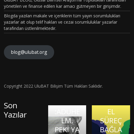
TOPLU
yönetilen ve finanse edilen kar amacı gütmeyen bir girişimdir.
MSAL
Blogda yazılan makale ve içeriklerin tüm yayın sorumlulukları
CİNSİYE
yazarlar ait olup telif hakları ve cezai sorumluluklar yazarlar
tarafından üstlenilmektedir.
T
KAVRA
MLARIN
blog@ulubat.org
BEYİN
IN
TELEPA
HASARI
ALZHEİ
FARKINI
Tİ
SONRA
MERA
İNSAN
BİLİMS
SI BİR
İLK
FİZYOL
Copyright 2022 UluBAT Bilişim Tüm Hakları Saklıdır.
EL
MATEM
ONAYLI
OJİSİ VE
OLARA
Evrim
ATİK
TEDAVİ
TARİHS
Son
K
Teorisi
DAHİSİ
:ADUHE
EL
Yazılar
MÜMK
ve
OLMAK:
LM.
SÜREÇ
ÜN
Bilimsel
JASON
PEKİ YA
BAĞLA