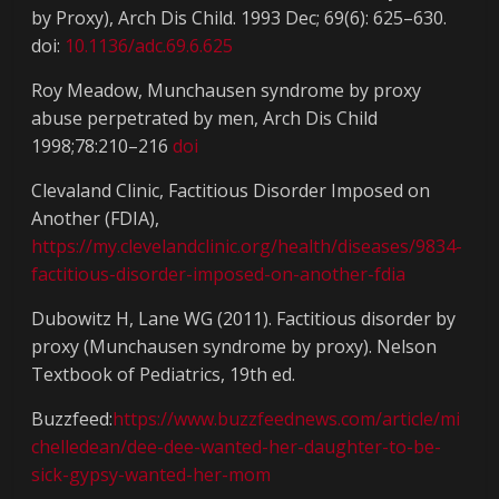
by Proxy), Arch Dis Child. 1993 Dec; 69(6): 625–630.
doi:
10.1136/adc.69.6.625
Roy Meadow, Munchausen syndrome by proxy
abuse perpetrated by men, Arch Dis Child
1998;78:210–216
doi
Clevaland Clinic, Factitious Disorder Imposed on
Another (FDIA),
https://my.clevelandclinic.org/health/diseases/9834-
factitious-disorder-imposed-on-another-fdia
Dubowitz H, Lane WG (2011). Factitious disorder by
proxy (Munchausen syndrome by proxy). Nelson
Textbook of Pediatrics, 19th ed.
Buzzfeed:
https://www.buzzfeednews.com/article/mi
chelledean/dee-dee-wanted-her-daughter-to-be-
sick-gypsy-wanted-her-mom