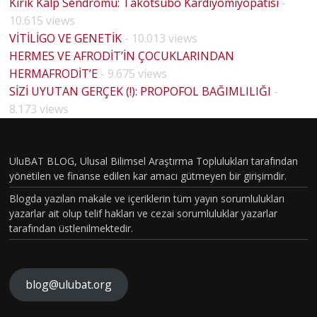
Kırık Kalp Sendromu: Takotsubo Kardiyomiyopatisi
-
10.615 views
VİTİLİGO VE GENETİK
- 10.013 views
HERMES VE AFRODİT’İN ÇOCUKLARINDAN
HERMAFRODİT’E
- 9.675 views
SİZİ UYUTAN GERÇEK (!): PROPOFOL BAĞIMLILIĞI
-
HOUSE
8.173 views
MD
PİLOT
BÖLÜM
UluBAT BLOG, Ulusal Bilimsel Araştırma Toplulukları tarafından
yönetilen ve finanse edilen kar amacı gütmeyen bir girişimdir.
VAKASI
Blogda yazılan makale ve içeriklerin tüm yayın sorumlulukları
GERÇEK
yazarlar ait olup telif hakları ve cezai sorumluluklar yazarlar
OLDU :
tarafından üstlenilmektedir.
TÜRKİY
E´DE
HİSTOP
blog@ulubat.org
ATOLOJ