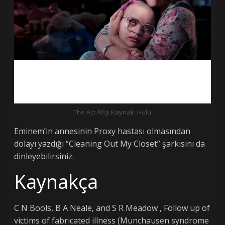
The Act Afişi Kaynak: Hulu
Eminem’in annesinin Proxy hastası olmasından
dolayı yazdığı “Cleaning Out My Closet” şarkısını da
dinleyebilirsiniz.
Kaynakça
C N Bools, B A Neale, and S R Meadow , Follow up of
victims of fabricated illness (Munchausen syndrome