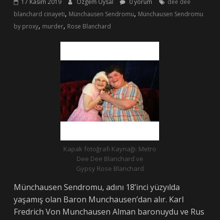
17 Kasım 2019
Özgem Uysal
0 yorum
dee dee
,
,
blanchard cinayeti
Münchausen Sendromu
Münchausen Sendromu
,
,
by proxy
murder
Rose Blanchard
Kapak fotoğrafı Kaynağı: Metro
Dee Dee Blanchard ve
Gypsy Rose Blanchard
Münchausen Sendromu, adını 18’inci yüzyılda
yaşamış olan Baron Munchausen’dan alır. Karl
Fredrich Von Munchausen Alman baronuydu ve Rus