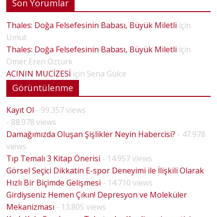
Son Yorumlar
Thales: Doğa Felsefesinin Babası, Büyük Miletli
için
Umut
Thales: Doğa Felsefesinin Babası, Büyük Miletli
için
Ömer Eren Öztürk
ACININ MUCİZESİ
için
Sena Gülce
Görüntülenme
Kayıt Ol
- 99.357 views
- 88.978 views
Damağımızda Oluşan Şişlikler Neyin Habercisi?
- 47.978
views
Tıp Temalı 3 Kitap Önerisi
- 14.957 views
Görsel Seçici Dikkatin E-spor Deneyimi ile İlişkili Olarak
Hızlı Bir Biçimde Gelişmesi
- 14.710 views
Girdiyseniz Hemen Çıkın! Depresyon ve Moleküler
Mekanizması
- 13.805 views