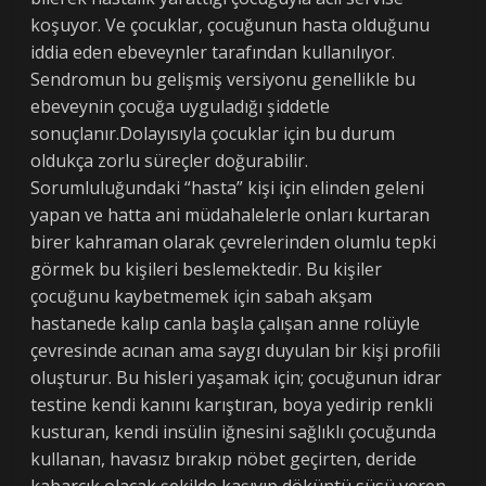
koşuyor. Ve çocuklar, çocuğunun hasta olduğunu
iddia eden ebeveynler tarafından kullanılıyor.
Sendromun bu gelişmiş versiyonu genellikle bu
ebeveynin çocuğa uyguladığı şiddetle
sonuçlanır.Dolayısıyla çocuklar için bu durum
oldukça zorlu süreçler doğurabilir.
Sorumluluğundaki “hasta” kişi için elinden geleni
yapan ve hatta ani müdahalelerle onları kurtaran
birer kahraman olarak çevrelerinden olumlu tepki
görmek bu kişileri beslemektedir. Bu kişiler
çocuğunu kaybetmemek için sabah akşam
hastanede kalıp canla başla çalışan anne rolüyle
çevresinde acınan ama saygı duyulan bir kişi profili
oluşturur. Bu hisleri yaşamak için; çocuğunun idrar
testine kendi kanını karıştıran, boya yedirip renkli
kusturan, kendi insülin iğnesini sağlıklı çocuğunda
kullanan, havasız bırakıp nöbet geçirten, deride
kabarcık olacak şekilde kaşıyıp döküntü süsü veren,