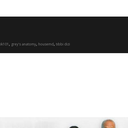
,
,
,
tik101
grey's anatomy
housemd
tıbbi dizi