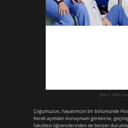
Şekil.1. Hâlâ y
Çoğumuzun, hayatımızın bir bölümünde House 
Kendi açımdan konuşmam gerekirse, geçmişte b
fakültesi öğrencilerinden de benzer durumla