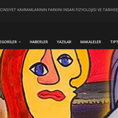
 CİNSİYET KAVRAMLARININ FARKINI İNSAN FİZYOLOJİSİ VE TARİH
RÇEK OLDU : TÜRKİYE´DE HİSTOPATOLOJİK OLARAKTANISI KONU
EGORILER
HABERLER
YAZILAR
MAKALELER
TIP