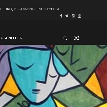
SEL SÜREÇ BAĞLAMINDA İNCELEYELİM
LMUŞ BİR NÖROSİSTİSERKOZ OLGUSU
TA GÜNCELLER