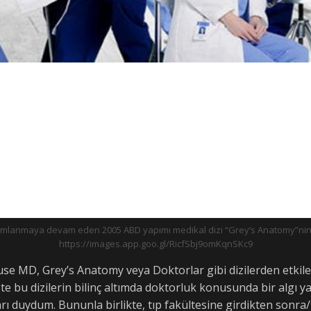
ayımlanmaya devam eden 2005 ABD yapımı medikal dizi “Grey’s Anatomy”nin 
https://images.app.goo.gl/RicfSbj9omKqnSKc9
MD, Grey’s Anatomy veya Doktorlar gibi dizilerden etkilener
u dizilerin bilinç altımda doktorluk konusunda bir algı yara
rı duydum. Bununla birlikte, tıp fakültesine girdikten sonr