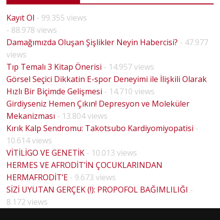
Kayıt Ol
- 99.355 views
- 88.978 views
Damağımızda Oluşan Şişlikler Neyin Habercisi?
- 47.977
views
Tıp Temalı 3 Kitap Önerisi
- 14.957 views
Görsel Seçici Dikkatin E-spor Deneyimi ile İlişkili Olarak
Hızlı Bir Biçimde Gelişmesi
- 14.710 views
Girdiyseniz Hemen Çıkın! Depresyon ve Moleküler
Mekanizması
- 13.804 views
Kırık Kalp Sendromu: Takotsubo Kardiyomiyopatisi
-
10.614 views
VİTİLİGO VE GENETİK
- 10.013 views
HERMES VE AFRODİT’İN ÇOCUKLARINDAN
HERMAFRODİT’E
- 9.673 views
BİYOLO
SİZİ UYUTAN GERÇEK (!): PROPOFOL BAĞIMLILIĞI
-
HOUSE
JİK
8.172 views
MD
CİNSİYE