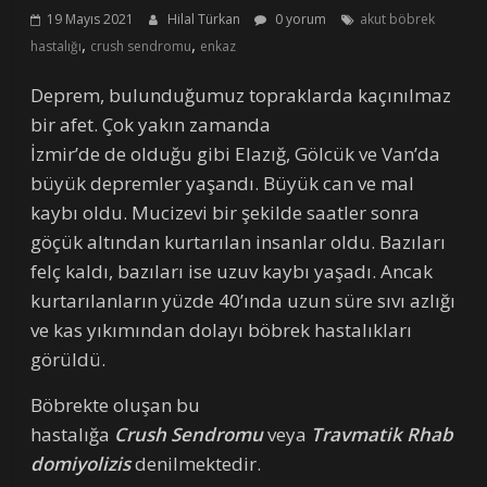
19 Mayıs 2021
Hilal Türkan
0 yorum
akut böbrek
,
,
hastalığı
crush sendromu
enkaz
Deprem, bulunduğumuz topraklarda kaçınılmaz
bir afet. Çok yakın zamanda
İzmir’de de olduğu gibi Elazığ, Gölcük ve Van’da
büyük depremler yaşandı. Büyük can ve mal
kaybı oldu. Mucizevi bir şekilde saatler sonra
göçük altından kurtarılan insanlar oldu. Bazıları
felç kaldı, bazıları ise uzuv kaybı yaşadı. Ancak
kurtarılanların yüzde 40’ında uzun süre sıvı azlığı
ve kas yıkımından dolayı böbrek hastalıkları
görüldü.
Böbrekte oluşan bu
hastalığa
Crush Sendromu
veya
Travmatik Rhab
domiyolizis
denilmektedir.