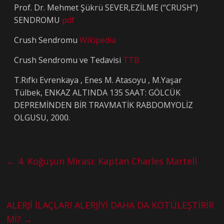
Prof. Dr. Mehmet Şükrü SEVER,EZİLME (“CRUSH”)
SENDROMU
pdf
Crush Sendromu
Wikipedia
Crush Sendromu ve Tedavisi
TTB
T.Rıfkı Evrenkaya , Enes M. Atasoyu , M.Yaşar
Tülbek, ENKAZ ALTINDA 135 SAAT: GÖLCÜK
DEPREMİNDEN BİR TRAVMATİK RABDOMYOLİZ
OLGUSU, 2000.
←
4. Koğuşun Mirası: Kaptan Charles Martell
ALERJİ İLAÇLARI ALERJİYİ DAHA DA KÖTÜLEŞTİRİR
Mİ?
→