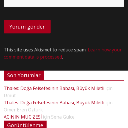
This site uses Akismet to reduce spam.
Learn how your
comment data is processed
.
Son Yorumlar
Thales: Doğa Felsefesinin Babası, Büyük Miletli
için
Umut
Thales: Doğa Felsefesinin Babası, Büyük Miletli
için
Ömer Eren Öztürk
ACININ MUCİZESİ
için
Sena Gülce
Görüntülenme