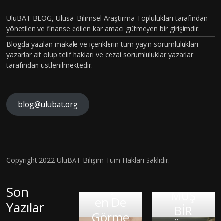
PİLOT
T VE
BÖLÜM
UluBAT BLOG, Ulusal Bilimsel Araştırma Toplulukları tarafından
TOPLU
yönetilen ve finanse edilen kar amacı gütmeyen bir girişimdir.
VAKASI
MSAL
Blogda yazılan makale ve içeriklerin tüm yayın sorumlulukları
GERÇEK
CİNSİYE
yazarlar ait olup telif hakları ve cezai sorumluluklar yazarlar
OLDU :
tarafından üstlenilmektedir.
T
TÜRKİY
KAVRA
E´DE
MLARIN
HİSTOP
blog@ulubat.org
BEYİN
IN
ATOLOJ
HASARI
FARKINI
İK
SONRA
İNSAN
OLARA
SI BİR
FİZYOL
Hava
Copyright 2022 UluBAT Bilişim Tüm Hakları Saklıdır.
KTANISI
MATEM
OJİSİ VE
Kirliliği
KONUL
ATİK
TARİHS
Gerçekt
Son
MUŞ
DAHİSİ
Google
EL
en De
Yazılar
BİR
OLMAK:
KIRIK
İnsan:
SÜREÇ
Görme