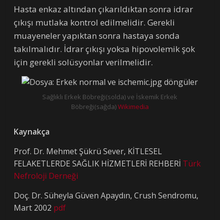
Hasta enkaz altından çıkarıldıktan sonra idrar
çıkışı mutlaka kontrol edilmelidir. Gerekli
muayeneler yapıktan sonra hastaya sonda
takılmalıdır. İdrar çıkışı yoksa hipovolemik şok
için gerekli solüsyonlar verilmelidir.
Sağlıklı Erkek Böbreği(solda) ve İskemik Erkek
Böbreği(sağda)
Wikimedia
Kaynakça
Prof. Dr. Mehmet Şükrü Sever, KİTLESEL
FELAKETLERDE SAĞLIK HİZMETLERİ REHBERİ
Türk
Nefroloji Derneği
Doç. Dr. Süheyla Güven Apaydın, Crush Sendromu,
Mart 2002
pdf