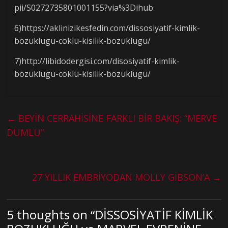
pii/S0272735801001155?via%3Dihub
6)https://aklinizikesfedin.com/dissosiyatif-kimlik-
bozuklugu-coklu-kisilik-bozuklugu/
7)http://libidodergisi.com/disosiyatif-kimlik-
bozuklugu-coklu-kisilik-bozuklugu/
←
BEYİN CERRAHİSİNE FARKLI BİR BAKIŞ: “MERVE
DUMLU”
27 YILLIK EMBRİYODAN MOLLY GİBSON’A
→
5 thoughts on “
DİSSOSİYATİF KİMLİK