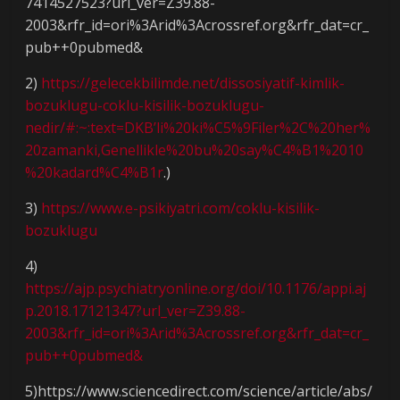
7414527523?url_ver=Z39.88-
2003&rfr_id=ori%3Arid%3Acrossref.org&rfr_dat=cr_
pub++0pubmed&
2)
https://gelecekbilimde.net/dissosiyatif-kimlik-
bozuklugu-coklu-kisilik-bozuklugu-
nedir/#:~:text=DKB’li%20ki%C5%9Filer%2C%20her%
20zamanki,Genellikle%20bu%20say%C4%B1%2010
%20kadard%C4%B1r
.)
3)
https://www.e-psikiyatri.com/coklu-kisilik-
bozuklugu
4)
https://ajp.psychiatryonline.org/doi/10.1176/appi.aj
p.2018.17121347?url_ver=Z39.88-
2003&rfr_id=ori%3Arid%3Acrossref.org&rfr_dat=cr_
pub++0pubmed&
5)https://www.sciencedirect.com/science/article/abs/