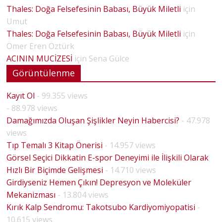
Thales: Doğa Felsefesinin Babası, Büyük Miletli
için
Umut
Thales: Doğa Felsefesinin Babası, Büyük Miletli
için
Ömer Eren Öztürk
ACININ MUCİZESİ
için
Sena Gülce
Görüntülenme
Kayıt Ol
- 99.355 views
- 88.978 views
Damağımızda Oluşan Şişlikler Neyin Habercisi?
- 47.978
views
Tıp Temalı 3 Kitap Önerisi
- 14.957 views
Görsel Seçici Dikkatin E-spor Deneyimi ile İlişkili Olarak
Hızlı Bir Biçimde Gelişmesi
- 14.710 views
Girdiyseniz Hemen Çıkın! Depresyon ve Moleküler
Mekanizması
- 13.804 views
Kırık Kalp Sendromu: Takotsubo Kardiyomiyopatisi
-
10.615 views