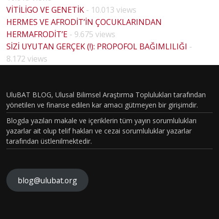
VİTİLİGO VE GENETİK
- 10.013 views
HERMES VE AFRODİT’İN ÇOCUKLARINDAN
HERMAFRODİT’E
- 9.675 views
SİZİ UYUTAN GERÇEK (!): PROPOFOL BAĞIMLILIĞI
-
8.172 views
UluBAT BLOG, Ulusal Bilimsel Araştırma Toplulukları tarafından
yönetilen ve finanse edilen kar amacı gütmeyen bir girişimdir.
Blogda yazılan makale ve içeriklerin tüm yayın sorumlulukları
yazarlar ait olup telif hakları ve cezai sorumluluklar yazarlar
tarafından üstlenilmektedir.
blog@ulubat.org
Neande
TARİHİ
rtallerd
N EN
en
GİZEML