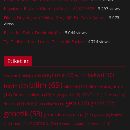
Kaygılarını Bırak ve Okumaya Başla : ANKSİYETE
- 5.297 views
Filmini Duymuştum Peki ya Gerçeği?: Dr. Patch Adams
- 5.075
views
Bir Nefes Daha: Demir Akciğer
- 5.044 views
Tıp Tarihinin Kara Lekesi: Talidomid Faciası
- 4.714 views
Etiketler
bakteri
(19)
araştırma
(17)
Aşı
(11)
Anatomi
(8)
anksiyete
(8)
bilim
(69)
beyin
(22)
bilimsel
(14)
Bilimsel araştırma
(14)
biyografi
(15)
dna
(14)
Bilimsel çalışma
(13)
COVID-19
(12)
gen
(34)
genel
(22)
etik
(17)
doktor
(12)
Felsefe
(11)
genetik
(53)
genetik araştırma
(17)
hafıza
genom
(9)
hastalık
(19)
kanser
(14)
(11)
Hasta
(11)
hekim
(8)
kadın
(8)