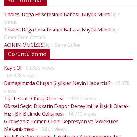
Son Yorumlar
Thales: Doğa Felsefesinin Babası, Büyük Miletli
için
Umut
Thales: Doğa Felsefesinin Babası, Büyük Miletli
için
Ömer Eren Öztürk
ACININ MUCİZESİ
için
Sena Gülce
Görüntülenme
Kayıt Ol
- 99.355 views
- 88.978 views
Damağımızda Oluşan Şişlikler Neyin Habercisi?
- 47.978
views
Tıp Temalı 3 Kitap Önerisi
- 14.957 views
Görsel Seçici Dikkatin E-spor Deneyimi ile İlişkili Olarak
Hızlı Bir Biçimde Gelişmesi
- 14.710 views
Girdiyseniz Hemen Çıkın! Depresyon ve Moleküler
Mekanizması
- 13.804 views
Kırık Kalp Sendromu: Takotsubo Kardiyomiyopatisi
-