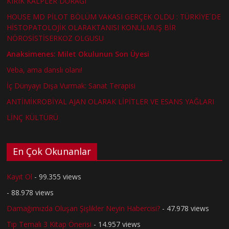
KIRIK KALPLER DURAĞI
HOUSE MD PİLOT BÖLÜM VAKASI GERÇEK OLDU : TÜRKİYE´DE
HİSTOPATOLOJİK OLARAKTANISI KONULMUŞ BİR
NÖROSİSTİSERKOZ OLGUSU
Anaksimenes: Milet Okulunun Son Üyesi
Veba, ama danslı olanı!
İç Dünyayı Dışa Vurmak: Sanat Terapisi
ANTİMİKROBİYAL AJAN OLARAK LİPİTLER VE ESANS YAĞLARI
LİNÇ KÜLTÜRÜ
En Çok Okunanlar
Kayıt Ol
- 99.355 views
- 88.978 views
Damağımızda Oluşan Şişlikler Neyin Habercisi?
- 47.978 views
Tıp Temalı 3 Kitap Önerisi
- 14.957 views