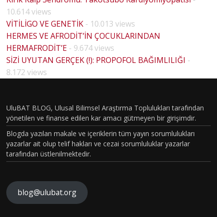
10.614 views
VİTİLİGO VE GENETİK
- 10.013 views
HERMES VE AFRODİT’İN ÇOCUKLARINDAN
HERMAFRODİT’E
- 9.674 views
SİZİ UYUTAN GERÇEK (!): PROPOFOL BAĞIMLILIĞI
-
HOUSE
8.172 views
MD
PİLOT
BÖLÜM
UluBAT BLOG, Ulusal Bilimsel Araştırma Toplulukları tarafından
yönetilen ve finanse edilen kar amacı gütmeyen bir girişimdir.
VAKASI
Blogda yazılan makale ve içeriklerin tüm yayın sorumlulukları
GERÇEK
yazarlar ait olup telif hakları ve cezai sorumluluklar yazarlar
OLDU :
tarafından üstlenilmektedir.
TÜRKİY
E´DE
HİSTOP
blog@ulubat.org
ATOLOJ