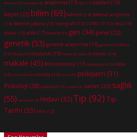
bakteri
(19)
araştırma
(17)
Aşı
(11)
Anatomi
(8)
anksiyete
(8)
bilim
(69)
beyin
(22)
bilimsel
(14)
Bilimsel araştırma
(14)
biyografi
(15)
dna
(14)
Bilimsel çalışma
(13)
COVID-19
(12)
gen
(34)
genel
(22)
etik
(17)
doktor
(12)
Felsefe
(11)
genetik
(53)
genetik araştırma
(17)
hafıza
genom
(9)
hastalık
(19)
kanser
(14)
(11)
Hasta
(11)
hekim
(8)
kadın
(8)
makale
(45)
Mikrobiyoloji
(17)
nobel
mutasyon
(11)
psikiyatri
(31)
nöroloji
(14)
(13)
nörobilim
(8)
nöron
(8)
sağlık
Psikoloji
(28)
sanat
(23)
psikolojik
(11)
ressam
(8)
Tıp
(92)
(55)
tedavi
(32)
Tıp
sendrom
(9)
Tarihi
(33)
virüs
(12)