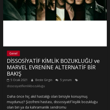
Genel
DİSSOSİYATİF KİMLİK BOZUKLUĞU ve
MARVEL EVRENİNE ALTERNATİF BİR
BAKIŞ
5 Ocak 2021
Beste Girgin
5 yorum
dissosiyatifkimlikbozukluğu
Daha önce hiç akıl hastalığı olan birisiyle konuşmuş
muydunuz? Şizofreni hastası, dissosiyatif kişilik bozukluğu
olan biri ya da kahramanlık sendromu