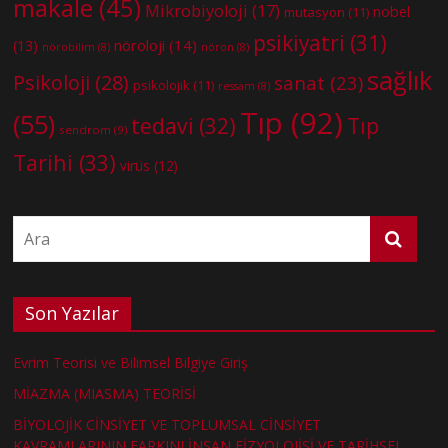
makale
(45)
Mikrobiyoloji
(17)
nobel
mutasyon
(11)
psikiyatri
(31)
nöroloji
(14)
(13)
nörobilim
(8)
nöron
(8)
sağlık
Psikoloji
(28)
sanat
(23)
psikolojik
(11)
ressam
(8)
Tıp
(92)
(55)
tedavi
(32)
Tıp
sendrom
(9)
Tarihi
(33)
virüs
(12)
Son Yazılar
Evrim Teorisi ve Bilimsel Bilgiye Giriş
MİAZMA (MIASMA) TEORİSİ
BİYOLOJİK CİNSİYET VE TOPLUMSAL CİNSİYET
KAVRAMLARININ FARKINI İNSAN FİZYOLOJİSİ VE TARİHSEL