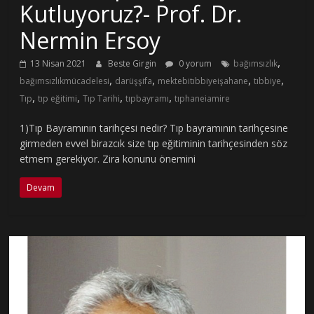
Kutluyoruz?- Prof. Dr.
Nermin Ersoy
,
13 Nisan 2021
Beste Girgin
0 yorum
bağımsızlık
,
,
,
,
bağımsızlıkmücadelesi
darüşşifa
mektebitıbbiyeişahane
tıbbiye
,
,
,
,
Tıp
tıp eğitimi
Tıp Tarihi
tıpbayramı
tıphaneiamire
1)Tıp Bayramının tarihçesi nedir? Tıp bayramının tarihçesine
girmeden evvel birazcık size tıp eğitiminin tarihçesinden söz
etmem gerekiyor. Zira konunu önemini
Devam