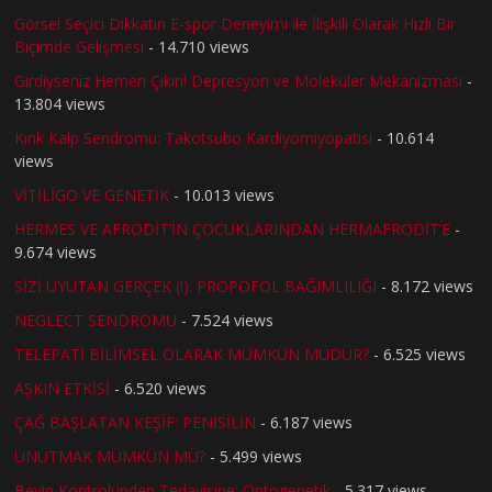
Görsel Seçici Dikkatin E-spor Deneyimi ile İlişkili Olarak Hızlı Bir
Biçimde Gelişmesi
- 14.710 views
Girdiyseniz Hemen Çıkın! Depresyon ve Moleküler Mekanizması
-
13.804 views
Kırık Kalp Sendromu: Takotsubo Kardiyomiyopatisi
- 10.614
views
VİTİLİGO VE GENETİK
- 10.013 views
HERMES VE AFRODİT’İN ÇOCUKLARINDAN HERMAFRODİT’E
-
9.674 views
SİZİ UYUTAN GERÇEK (!): PROPOFOL BAĞIMLILIĞI
- 8.172 views
NEGLECT SENDROMU
- 7.524 views
TELEPATİ BİLİMSEL OLARAK MÜMKÜN MÜDÜR?
- 6.525 views
AŞKIN ETKİSİ
- 6.520 views
ÇAĞ BAŞLATAN KEŞİF: PENİSİLİN
- 6.187 views
UNUTMAK MÜMKÜN MÜ?
- 5.499 views
Beyin Kontrolünden Tedavisine: Optogenetik
- 5.317 views