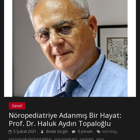
Genel
Nöropediatriye Adanmış Bir Hayat:
Prof. Dr. Haluk Aydın Topaloğlu
,
5 Şubat 2021
Beste Girgin
0 yorum
nöroloji
,
,
,
nöromuskulerhastalıklar
nöropediatri
pediatri
sma