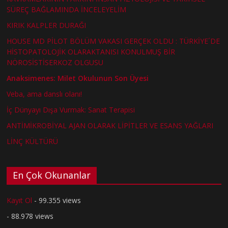
SÜREÇ BAĞLAMINDA İNCELEYELİM
KIRIK KALPLER DURAĞI
HOUSE MD PİLOT BÖLÜM VAKASI GERÇEK OLDU : TÜRKİYE´DE
HİSTOPATOLOJİK OLARAKTANISI KONULMUŞ BİR
NÖROSİSTİSERKOZ OLGUSU
Anaksimenes: Milet Okulunun Son Üyesi
Veba, ama danslı olanı!
İç Dünyayı Dışa Vurmak: Sanat Terapisi
ANTİMİKROBİYAL AJAN OLARAK LİPİTLER VE ESANS YAĞLARI
LİNÇ KÜLTÜRÜ
En Çok Okunanlar
Kayıt Ol
- 99.355 views
- 88.978 views