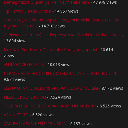
Damağımızda Oluşan Şişlikler Neyin Habercisi?
- 47.978 views
Tıp Temalı 3 Kitap Önerisi
- 14.957 views
Görsel Seçici Dikkatin E-spor Deneyimi ile İlişkili Olarak Hızlı Bir
Biçimde Gelişmesi
- 14.710 views
Girdiyseniz Hemen Çıkın! Depresyon ve Moleküler Mekanizması
-
13.804 views
Kırık Kalp Sendromu: Takotsubo Kardiyomiyopatisi
- 10.614
views
VİTİLİGO VE GENETİK
- 10.013 views
HERMES VE AFRODİT’İN ÇOCUKLARINDAN HERMAFRODİT’E
-
9.674 views
SİZİ UYUTAN GERÇEK (!): PROPOFOL BAĞIMLILIĞI
- 8.172 views
NEGLECT SENDROMU
- 7.524 views
TELEPATİ BİLİMSEL OLARAK MÜMKÜN MÜDÜR?
- 6.525 views
AŞKIN ETKİSİ
- 6.520 views
ÇAĞ BAŞLATAN KEŞİF: PENİSİLİN
- 6.187 views