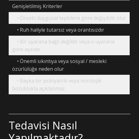
Genişletilmiş Kriterler
• Önceki duygusal tepkilere göre değişiklik olur
• Ruh haliyle tutarsız veya orantısızdır
• Bir uyarana bağlı değildir veya o uyarana
göre aşırıdır
• Önemli sıkıntıya veya sosyal / mesleki
özürlülüğe neden olur
• Başka bir psikiyatrik veya nörolojik
bozuklukla açıklanmaz
Tedavisi Nasıl
Yapılmaktadır?