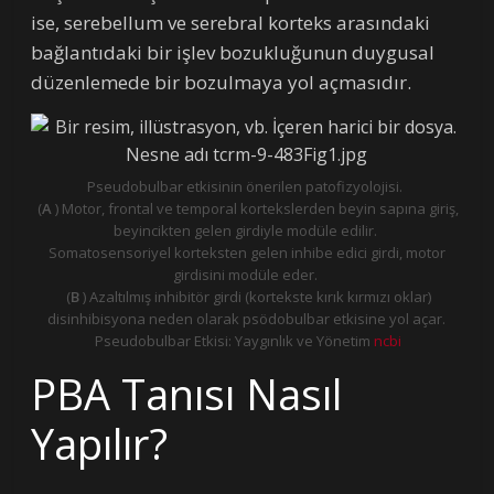
ise, serebellum ve serebral korteks arasındaki
bağlantıdaki bir işlev bozukluğunun duygusal
düzenlemede bir bozulmaya yol açmasıdır.
Pseudobulbar etkisinin önerilen patofizyolojisi.
(
A
) Motor, frontal ve temporal kortekslerden beyin sapına giriş,
beyincikten gelen girdiyle modüle edilir.
Somatosensoriyel korteksten gelen inhibe edici girdi, motor
girdisini modüle eder.
(
B
) Azaltılmış inhibitör girdi (kortekste kırık kırmızı oklar)
disinhibisyona neden olarak psödobulbar etkisine yol açar.
Pseudobulbar Etkisi: Yaygınlık ve Yönetim
ncbi
PBA Tanısı Nasıl
Yapılır?