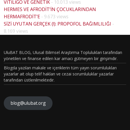
VİTİLİGO VE GENETİK
- 10.013 views
HERMES VE AFRODİT’İN ÇOCUKLARINDAN
HERMAFRODİT’E
- 9.673 views
BİYOLO
SİZİ UYUTAN GERÇEK (!): PROPOFOL BAĞIMLILIĞI
-
JİK
8.169 views
CİNSİYE
T VE
UluBAT BLOG, Ulusal Bilimsel Araştırma Toplulukları tarafından
TOPLU
yönetilen ve finanse edilen kar amacı gütmeyen bir girişimdir.
MSAL
Blogda yazılan makale ve içeriklerin tüm yayın sorumlulukları
CİNSİYE
yazarlar ait olup telif hakları ve cezai sorumluluklar yazarlar
tarafından üstlenilmektedir.
T
KAVRA
MLARIN
blog@ulubat.org
BEYİN
IN
HASARI
ALZHEİ
FARKINI
SONRA
MERA
İNSAN