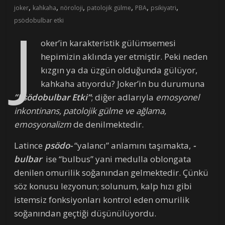
,
,
,
,
,
,
joker
kahkaha
nöroloji
patolojik gülme
PBA
psikiyatri
J
psödobulbar etki
oker’in karakteristik gülümsemesi
hepimizin aklında yer etmiştir. Peki neden
kızgın ya da üzgün olduğunda gülüyor,
kahkaha atıyordu? Joker’in bu durumuna
”Psödobulbar Etki”
; diğer adlarıyla
emosyonel
inkontinans, patolojik gülme ve ağlama,
emosyonalizm
de denilmektedir.
Latince
psödo-
“yalancı” anlamını taşımakta,
-
bulbar
ise “bulbus” yani medulla oblongata
denilen omurilik soğanından gelmektedir. Çünkü
söz konusu lezyonun; solunum, kalp hızı gibi
istemsiz fonksiyonları kontrol eden omurilik
soğanından geçtiği düşünülüyordu.