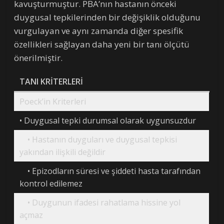
kavuşturmuştur. PBA’nın hastanın önceki
duygusal tepkilerinden bir değişiklik olduğunu
vurgulayan ve aynı zamanda diğer spesifik
özellikleri sağlayan daha yeni bir tanı ölçütü
önerilmiştir.
TANI KRİTERLERİ
Poeck’in Kriterleri
• Duygusal tepki durumsal olarak uygunsuzdur
• Hastanın duyguları ve duygusal tepkisi
yakından ilişkili değildir
• Epizodların süresi ve şiddeti hasta tarafından
kontrol edilemez
• Duygunun ifadesi rahatlama hissine yol
açmaz