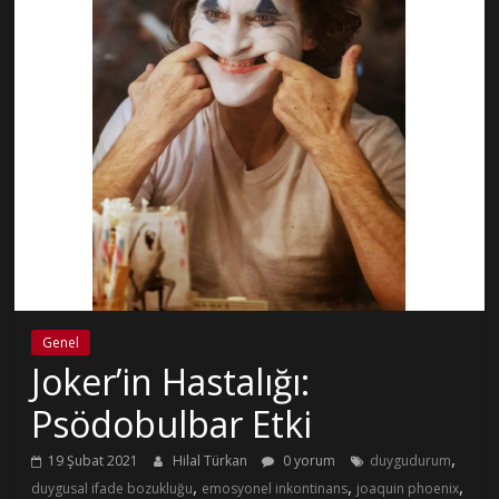
Genel
Joker’in Hastalığı:
Psödobulbar Etki
,
19 Şubat 2021
Hilal Türkan
0 yorum
duygudurum
,
,
,
duygusal ifade bozukluğu
emosyonel inkontinans
joaquin phoenix