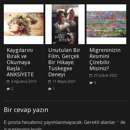
Kaygılarını
Unutulan Bir
Migreninizin
Bırak ve
Film, Gerçek
Resmini
Okumaya
Bir Hikaye:
Çizebilir
Başla :
Tuskegee
Misiniz?
ANKSİYETE
Deneyi
23 Şubat 2022
4 Ağustos 2019
11 Mayıs 2021
0
2
1
Bir cevap yazın
E-posta hesabınız yayımlanmayacak.
Gerekli alanlar
*
ile
işaretlenmişlerdir