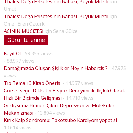
Thales: Doğa Felsefesinin Babası, Büyük Miletli
için
Umut
Thales: Doğa Felsefesinin Babası, Büyük Miletli
için
Ömer Eren Öztürk
ACININ MUCİZESİ
için
Sena Gülce
Görüntülenme
Kayıt Ol
- 99.355 views
- 88.977 views
Damağımızda Oluşan Şişlikler Neyin Habercisi?
- 47.975
views
Tıp Temalı 3 Kitap Önerisi
- 14.957 views
Görsel Seçici Dikkatin E-spor Deneyimi ile İlişkili Olarak
Hızlı Bir Biçimde Gelişmesi
- 14.710 views
Girdiyseniz Hemen Çıkın! Depresyon ve Moleküler
Mekanizması
- 13.804 views
Kırık Kalp Sendromu: Takotsubo Kardiyomiyopatisi
-
10.614 views