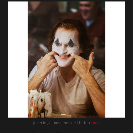
Joker’in gülümsemesine ithafen
imdb