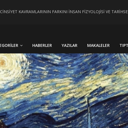
 CİNSİYET KAVRAMLARININ FARKINI İNSAN FİZYOLOJİSİ VE TARİH
RÇEK OLDU : TÜRKİYE´DE HİSTOPATOLOJİK OLARAKTANISI KONU
EGORILER
HABERLER
YAZILAR
MAKALELER
TIP