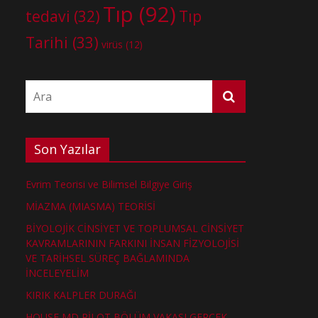
Tıp
(92)
tedavi
(32)
Tıp
Tarihi
(33)
virüs
(12)
Son Yazılar
Evrim Teorisi ve Bilimsel Bilgiye Giriş
MİAZMA (MIASMA) TEORİSİ
BİYOLOJİK CİNSİYET VE TOPLUMSAL CİNSİYET
KAVRAMLARININ FARKINI İNSAN FİZYOLOJİSİ
VE TARİHSEL SÜREÇ BAĞLAMINDA
İNCELEYELİM
KIRIK KALPLER DURAĞI
HOUSE MD PİLOT BÖLÜM VAKASI GERÇEK