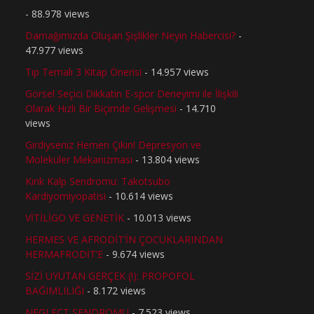
- 88.978 views
Damağımızda Oluşan Şişlikler Neyin Habercisi?
-
47.977 views
Tıp Temalı 3 Kitap Önerisi
- 14.957 views
Görsel Seçici Dikkatin E-spor Deneyimi ile İlişkili
Olarak Hızlı Bir Biçimde Gelişmesi
- 14.710
views
Girdiyseniz Hemen Çıkın! Depresyon ve
Moleküler Mekanizması
- 13.804 views
Kırık Kalp Sendromu: Takotsubo
Kardiyomiyopatisi
- 10.614 views
VİTİLİGO VE GENETİK
- 10.013 views
HERMES VE AFRODİT’İN ÇOCUKLARINDAN
HERMAFRODİT’E
- 9.674 views
SİZİ UYUTAN GERÇEK (!): PROPOFOL
BAĞIMLILIĞI
- 8.172 views
NEGLECT SENDROMU
- 7.523 views