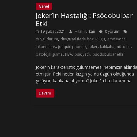
Genel
Joker’in Hastalığı: Psödobulbar
Etki
19 Şubat 2021
Hilal Türkan
0 yorum
,
,
duygudurum
duygusal ifade bozukluğu
emosyonel
,
,
,
,
,
inkontinans
joaquin phoenix
joker
kahkaha
nöroloji
,
,
,
patolojik gülme
PBA
psikiyatri
psödobulbar etki
Joker’in karakteristik gülümsemesi hepimizin aklında
etmiştir. Peki neden kızgın ya da üzgün olduğunda
gülüyor, kahkaha atıyordu? Joker’in bu durumuna
Devam