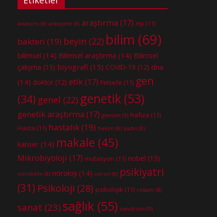
araştırma
(17)
Aşı
(11)
Anatomi
(8)
anksiyete
(8)
bilim
(69)
beyin
(22)
bakteri
(19)
bilimsel
(14)
Bilimsel araştırma
(14)
Bilimsel
biyografi
(15)
dna
çalışma
(13)
COVID-19
(12)
gen
etik
(17)
(14)
doktor
(12)
Felsefe
(11)
genetik
(53)
(34)
genel
(22)
genetik araştırma
(17)
hafıza
(11)
genom
(9)
hastalık
(19)
Hasta
(11)
hekim
(8)
kadın
(8)
makale
(45)
kanser
(14)
Mikrobiyoloji
(17)
nobel
(13)
mutasyon
(11)
psikiyatri
nöroloji
(14)
nörobilim
(8)
nöron
(8)
(31)
Psikoloji
(28)
psikolojik
(11)
ressam
(8)
sağlık
(55)
sanat
(23)
sendrom
(9)