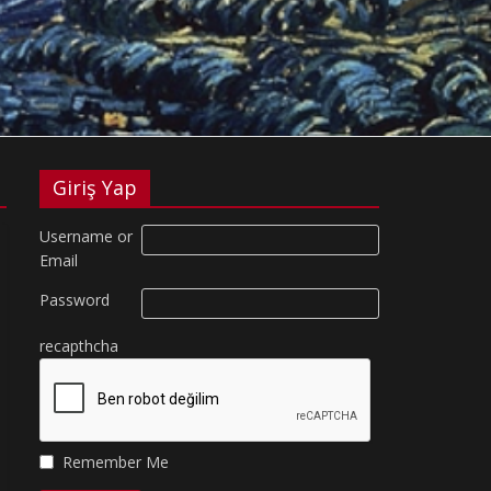
Giriş Yap
Username or
Email
Password
recapthcha
Remember Me