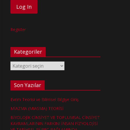
Register
Kategoriler
Kategoriler
Son Yazılar
Evrim Teorisi ve Bilimsel Bilgiye Giriş
MİAZMA (MIASMA) TEORİSİ
BİYOLOJİK CİNSİYET VE TOPLUMSAL CİNSİYET
KAVRAMLARININ FARKINI İNSAN FİZYOLOJİSİ
VE TARİHSEL SÜREÇ BAĞLAMINDA