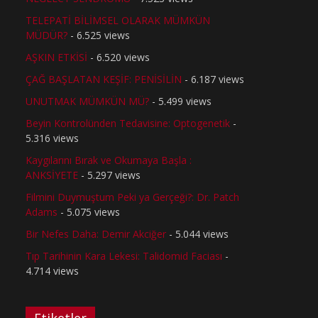
TELEPATİ BİLİMSEL OLARAK MÜMKÜN
MÜDÜR?
- 6.525 views
AŞKIN ETKİSİ
- 6.520 views
ÇAĞ BAŞLATAN KEŞİF: PENİSİLİN
- 6.187 views
UNUTMAK MÜMKÜN MÜ?
- 5.499 views
Beyin Kontrolünden Tedavisine: Optogenetik
-
5.316 views
Kaygılarını Bırak ve Okumaya Başla :
ANKSİYETE
- 5.297 views
Filmini Duymuştum Peki ya Gerçeği?: Dr. Patch
Adams
- 5.075 views
Bir Nefes Daha: Demir Akciğer
- 5.044 views
Tıp Tarihinin Kara Lekesi: Talidomid Faciası
-
4.714 views
Etiketler