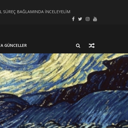
SEL SÜREÇ BAĞLAMINDA İNCELEYELİM
LMUŞ BİR NÖROSİSTİSERKOZ OLGUSU
TA GÜNCELLER