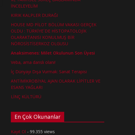
İNCELEYELİM
KIRIK KALPLER DURAĞI
HOUSE MD PİLOT BÖLÜM VAKASI GERÇEK
OLDU : TÜRKİYE´DE HİSTOPATOLOJİK
OLARAKTANISI KONULMUŞ BİR
NÖROSİSTİSERKOZ OLGUSU
Anaksimenes: Milet Okulunun Son Üyesi
Veba, ama danslı olanı!
İç Dünyayı Dışa Vurmak: Sanat Terapisi
ANTİMİKROBİYAL AJAN OLARAK LİPİTLER VE
ESANS YAĞLARI
LİNÇ KÜLTÜRÜ
En Çok Okunanlar
Kayıt Ol
- 99.355 views