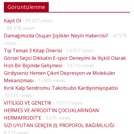
Görüntülenme
Kayıt Ol
- 99.357 views
- 88.978 views
Damağımızda Oluşan Şişlikler Neyin Habercisi?
- 47.978
views
Tıp Temalı 3 Kitap Önerisi
- 14.957 views
Görsel Seçici Dikkatin E-spor Deneyimi ile İlişkili Olarak
Hızlı Bir Biçimde Gelişmesi
- 14.710 views
Girdiyseniz Hemen Çıkın! Depresyon ve Moleküler
Mekanizması
- 13.805 views
Kırık Kalp Sendromu: Takotsubo Kardiyomiyopatisi
-
10.615 views
VİTİLİGO VE GENETİK
- 10.013 views
HERMES VE AFRODİT’İN ÇOCUKLARINDAN
HERMAFRODİT’E
- 9.675 views
BİYOLO
SİZİ UYUTAN GERÇEK (!): PROPOFOL BAĞIMLILIĞI
-
JİK
8.173 views