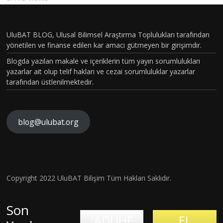
CİNSİYE
T VE
UluBAT BLOG, Ulusal Bilimsel Araştırma Toplulukları tarafından
TOPLU
yönetilen ve finanse edilen kar amacı gütmeyen bir girişimdir.
MSAL
Blogda yazılan makale ve içeriklerin tüm yayın sorumlulukları
CİNSİYE
yazarlar ait olup telif hakları ve cezai sorumluluklar yazarlar
tarafından üstlenilmektedir.
T
KAVRA
MLARIN
blog@ulubat.org
BEYİN
IN
LEPA
HASARI
ALZHEİ
FARKINI
Tİ
SONRA
MERA
İNSAN
LİMS
SI BİR
İLK
FİZYOL
H
Copyright 2022 UluBAT Bilişim Tüm Hakları Saklıdır.
EL
MATEM
ONAYLI
OJİSİ VE
Kirl
LARA
Evrim
ATİK
TEDAVİ
TARİHS
Ger
Son
K
Teorisi
DAHİSİ
:ADUHE
EL
en