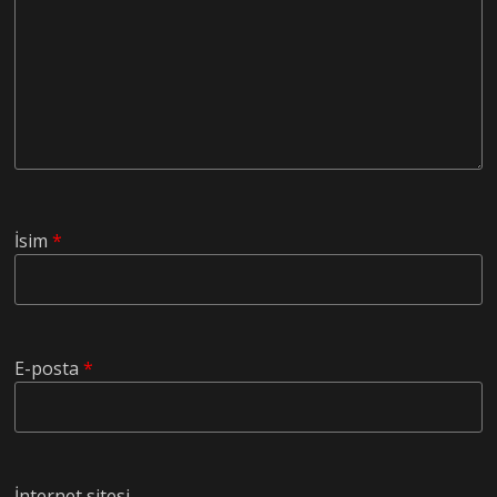
İsim
*
E-posta
*
İnternet sitesi