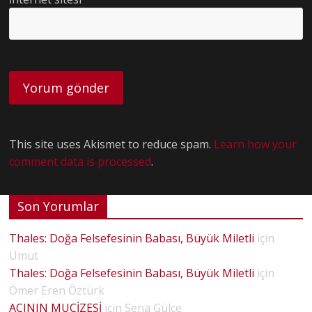
This site uses Akismet to reduce spam.
Learn how your
comment data is processed
.
Son Yorumlar
Thales: Doğa Felsefesinin Babası, Büyük Miletli
için
Umut
Thales: Doğa Felsefesinin Babası, Büyük Miletli
için
Ömer Eren Öztürk
ACININ MUCİZESİ
için
Sena Gülce