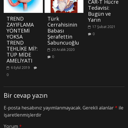
CAR-T Hücre
Tedavisi:
Bugün ve
TREND
Türk
Yarın
ZAYIFLAMA
Cerrahisinin
17 Şubat 2021
YÖNTEMİ
Babası
0
YOKSA
Şerafettin
TREND
Sabuncuoğlu
TEHLİKE Mİ?:
20 Aralık 2020
TÜP MİDE
0
AMELİYATI
6 Eylül 2019
0
Bir cevap yazın
E-posta hesabınız yayımlanmayacak.
Gerekli alanlar
*
ile
işaretlenmişlerdir
Yorum
*