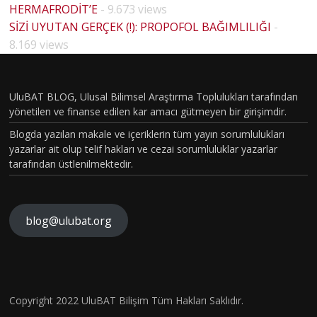
HERMAFRODİT’E
- 9.673 views
BİYOLO
SİZİ UYUTAN GERÇEK (!): PROPOFOL BAĞIMLILIĞI
-
HOUSE
JİK
8.169 views
MD
CİNSİYE
PİLOT
T VE
BÖLÜM
UluBAT BLOG, Ulusal Bilimsel Araştırma Toplulukları tarafından
TOPLU
yönetilen ve finanse edilen kar amacı gütmeyen bir girişimdir.
VAKASI
MSAL
Blogda yazılan makale ve içeriklerin tüm yayın sorumlulukları
GERÇEK
CİNSİYE
yazarlar ait olup telif hakları ve cezai sorumluluklar yazarlar
OLDU :
tarafından üstlenilmektedir.
T
TÜRKİY
KAVRA
E´DE
MLARIN
HİSTOP
blog@ulubat.org
BEYİN
IN
ATOLOJ
HASARI
FARKINI
İK
SONRA
İNSAN
OLARA
SI BİR
FİZYOL
Hava
Copyright 2022 UluBAT Bilişim Tüm Hakları Saklıdır.
KTANISI
MATEM