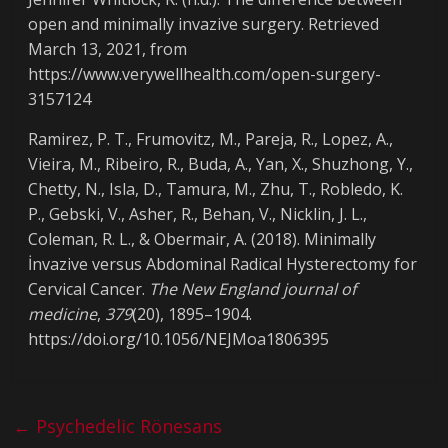
open and minimally invazive surgery. Retrieved
March 13, 2021, from
https://www.verywellhealth.com/open-surgery-
3157124
Ramirez, P. T., Frumovitz, M., Pareja, R., Lopez, A.,
Vieira, M., Ribeiro, R., Buda, A., Yan, X., Shuzhong, Y.,
Chetty, N., Isla, D., Tamura, M., Zhu, T., Robledo, K.
P., Gebski, V., Asher, R., Behan, V., Nicklin, J. L.,
Coleman, R. L., & Obermair, A. (2018). Minimally
İnvazive versus Abdominal Radical Hysterectomy for
Cervical Cancer.
The New England journal of
medicine
,
379
(20), 1895–1904.
https://doi.org/10.1056/NEJMoa1806395
←
Psychedelic Rönesans