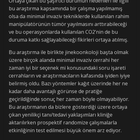
Ortaya çıkan bu şaşırtıcı durumun nedenleri ile ilgili
bu araştırma kapsamında bir çalışma yapılmamış
olsa da minimal invaziv tekniklerde kullanılan rahim
manipülatörünün tümör yayılmasını arttırabileceği
ve bu operasyonlarda kullanılan CO2’nin de bu
duruma katkı sağlayabileceği fikirleri ortaya atılmış.
Bu araştırma ile birlikte jinekoonkoloji başta olmak
üzere birçok alanda minimal invaziv cerrahi her
zaman iyi bir seçenek mi konusundaki soru işareti
cerrahların ve araştırmacıların kafasında iyiden iyiye
belirmiş oldu. Bazı yöntemler kağıt üzerinde her ne
kadar daha avantajlı görünse de pratiğe
geçirildiğinde sonuç her zaman böyle olmayabiliyor.
Bu araştırmanın da bizlere gösterdiği üzere ortaya
çıkan yenilikçi tanı/tedavi yaklaşımları kliniğe
aktarılırken prospektif randomize çalışmalarla
etkinliğinin test edilmesi büyük önem arz ediyor.