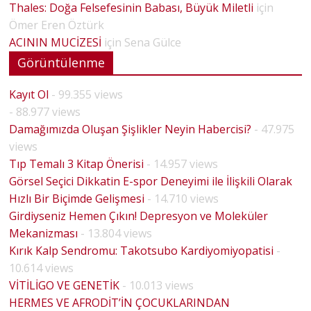
Thales: Doğa Felsefesinin Babası, Büyük Miletli
için
Ömer Eren Öztürk
ACININ MUCİZESİ
için
Sena Gülce
Görüntülenme
Kayıt Ol
- 99.355 views
- 88.977 views
Damağımızda Oluşan Şişlikler Neyin Habercisi?
- 47.975
views
Tıp Temalı 3 Kitap Önerisi
- 14.957 views
Görsel Seçici Dikkatin E-spor Deneyimi ile İlişkili Olarak
Hızlı Bir Biçimde Gelişmesi
- 14.710 views
Girdiyseniz Hemen Çıkın! Depresyon ve Moleküler
Mekanizması
- 13.804 views
Kırık Kalp Sendromu: Takotsubo Kardiyomiyopatisi
-
10.614 views
VİTİLİGO VE GENETİK
- 10.013 views
HERMES VE AFRODİT’İN ÇOCUKLARINDAN