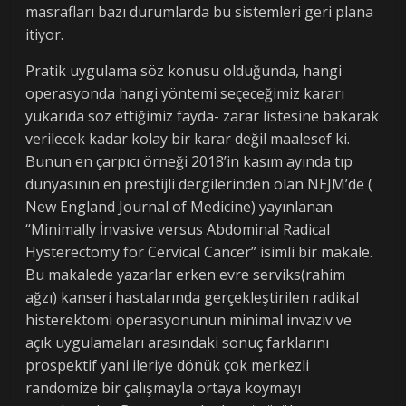
masrafları bazı durumlarda bu sistemleri geri plana
itiyor.
Pratik uygulama söz konusu olduğunda, hangi
operasyonda hangi yöntemi seçeceğimiz kararı
yukarıda söz ettiğimiz fayda- zarar listesine bakarak
verilecek kadar kolay bir karar değil maalesef ki.
Bunun en çarpıcı örneği 2018’in kasım ayında tıp
dünyasının en prestijli dergilerinden olan NEJM’de (
New England Journal of Medicine) yayınlanan
“Minimally İnvasive versus Abdominal Radical
Hysterectomy for Cervical Cancer” isimli bir makale.
Bu makalede yazarlar erken evre serviks(rahim
ağzı) kanseri hastalarında gerçekleştirilen radikal
histerektomi operasyonunun minimal invaziv ve
açık uygulamaları arasındaki sonuç farklarını
prospektif yani ileriye dönük çok merkezli
randomize bir çalışmayla ortaya koymayı