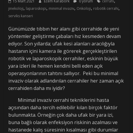
,
15 Mart 2021
Ecem Karabörk
0 yorum
cerrahi
,
,
,
,
,
jinekoloji
laparoskopi
minimal invaziv
Onkoloji
robotik cerrahi
serviks kanseri
Günümüzde tıbbın her alanı gibi cerrahide de yeni
yöntemler geliştirme çabaları hız kesmeden devam
ediyor. Son yıllarda; ufak kesi alanları aracılığıyla
hastanın içini kamera ile görerek gerçekleştirilen
robotik ve laparoskopik cerrahiler, eskinin büyük
yara izleri ile hemen kendini belli eden açık
operasyonlarının tahtını sallıyor. Peki bu minimal
invaziv olarak adlandırılan cerrahiler her zaman açık
cerrahiden daha mı iyidir?
Minimal invaziv cerrahi tekniklerini hasta
açısından daha tercih edilebilir kılan birçok faktör
bulunmakta. Örneğin çok daha ufak bir yara izi,
buna bağlı olarak enfeksiyon riskinin azalması ve
hastanede kalış süresinin kısalması gibi durumlar