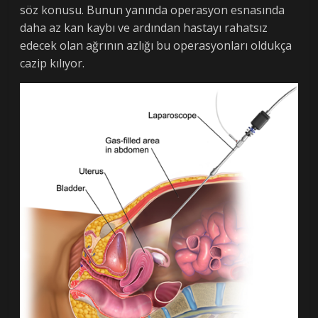
söz konusu. Bunun yanında operasyon esnasında
daha az kan kaybı ve ardından hastayı rahatsız
edecek olan ağrının azlığı bu operasyonları oldukça
cazip kılıyor.