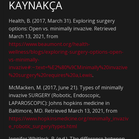
KAYNAKÇA
Health, B. (2017, March 31). Exploring surgery
options: Open vs. minimally invazive. Retrieved
March 13, 2021, from
https://www.beaumont.org/health-
wellness/blogs/exploring-surgery-options-open-
vs-minimally-
invazive#:~:text=%E2%80%9CMinimally%20invazive
%20surgery%20requires%20a,Lewis
.
McMacken, M. (2017, June 21). Types of minimally
invazive SURGERY (Robotic, Endoscopic,
LAPAROSCOPIC): Johns hopkins medicine in
Baltimore, MD. Retrieved March 13, 2021, from
https://www.hopkinsmedicine.org/minimally_invaziv
e_robotic_surgery/types.html
Jennifer Whitlock, R. (n.d.). The difference between