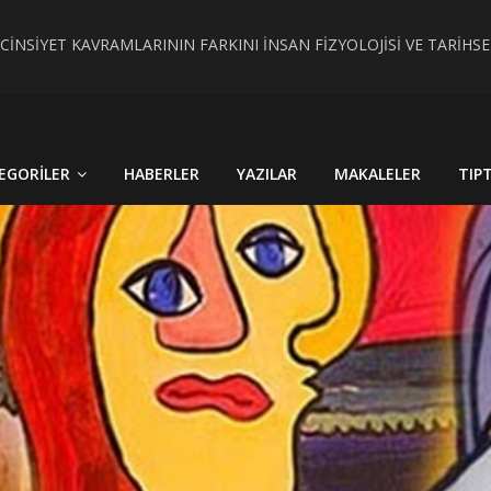
 CİNSİYET KAVRAMLARININ FARKINI İNSAN FİZYOLOJİSİ VE TARİH
RÇEK OLDU : TÜRKİYE´DE HİSTOPATOLOJİK OLARAKTANISI KONU
EGORILER
HABERLER
YAZILAR
MAKALELER
TIP