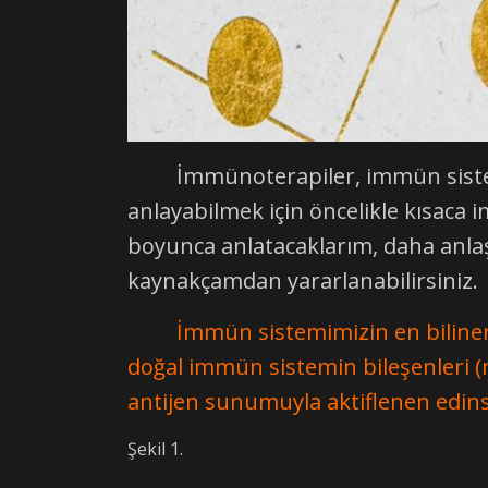
İmmünoterapiler, immün sistemi k
anlayabilmek için öncelikle kısac
boyunca anlatacaklarım, daha anlaşıl
kaynakçamdan yararlanabilirsiniz.
İmmün sistemimizin en bilinen g
doğal immün sistemin bileşenleri (
antijen sunumuyla aktiflenen edinse
Şekil 1.