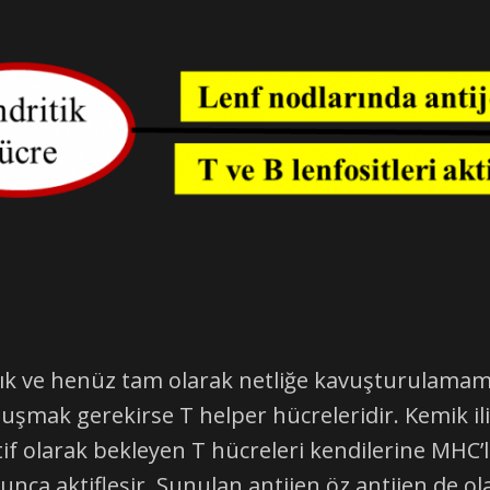
e henüz tam olarak netliğe kavuşturulamamış 
uşmak gerekirse T helper hücreleridir. Kemik il
tif olarak bekleyen T hücreleri kendilerine MHC’
unca aktifleşir. Sunulan antijen öz antijen de ol