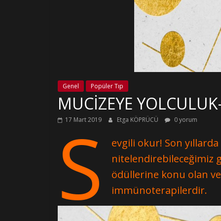
Genel
Popüler Tıp
MUCİZEYE YOLCULUK
S
17 Mart 2019
Etga KÖPRÜCÜ
0 yorum
evgili okur! Son yıllard
nitelendirebileceğimiz 
ödüllerine konu olan 
immünoterapilerdir.