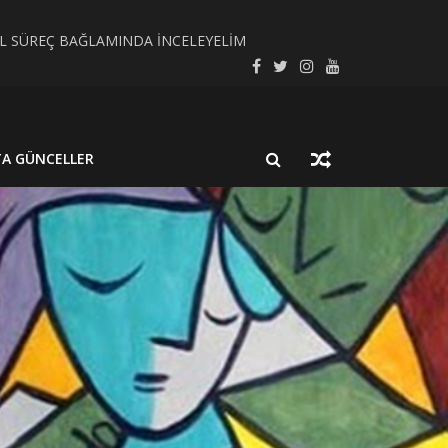
SEL SÜREÇ BAĞLAMINDA İNCELEYELİM
LMUŞ BİR NÖROSİSTİSERKOZ OLGUSU
TA GÜNCELLER