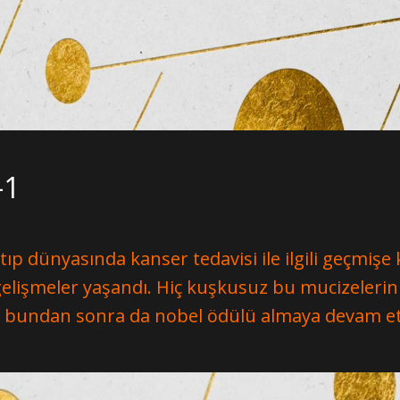
-1
a tıp dünyasında kanser tedavisi ile ilgili geçmişe
gelişmeler yaşandı. Hiç kuşkusuz bu mucizelerin
ve bundan sonra da nobel ödülü almaya devam e