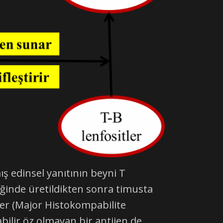
edinsel yanıtının beyni T
iğinde üretildikten sonra timusta
ler (Major Histokompabilite
abilir öz olmayan bir antijen de