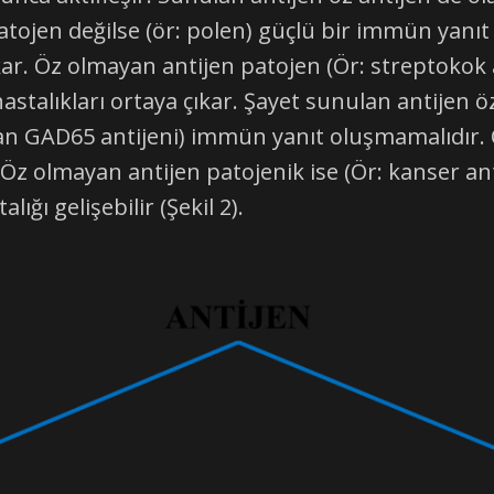
patojen değilse (ör: polen) güçlü bir immün yan
çıkar. Öz olmayan antijen patojen (Ör: streptokok
astalıkları ortaya çıkar. Şayet sunulan antijen ö
n GAD65 antijeni) immün yanıt oluşmamalıdır. O
Öz olmayan antijen patojenik ise (Ör: kanser ant
ığı gelişebilir (Şekil 2).