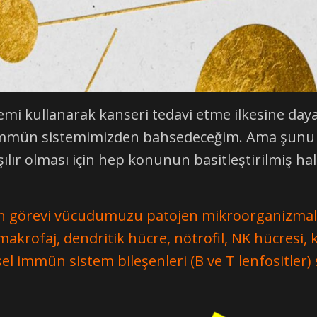
ullanarak kanseri tedavi etme ilkesine dayan
a immün sistemimizden bahsedeceğim. Ama şunu d
ır olması için hep konunun basitleştirilmiş halle
örevi vücudumuzu patojen mikroorganizmalar
makrofaj, dendritik hücre, nötrofil, NK hücresi
l immün sistem bileşenleri (B ve T lenfositler) s