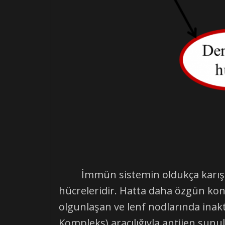
İmmün sistemin oldukça karışık v
hücreleridir. Hatta daha özgün kon
olgunlaşan ve lenf nodlarında inak
Kompleks) aracılığıyla antijen sunul