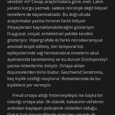
verebilir mi? Cevap araştırmalara göre; evet. Lakin
yaratıcı kurgu yazmak, sadece nörolojik değil bilişsel
temellere de dayanmaktadır. Bu doğrultuda
araştırmalar yazma hırsının farklı bilişsel
ihtiyaçlardan kaynaklanabileceğini gösteriyor.
Duygusal, sosyal, entelektüel şekilde kendini
gösteriyor. Hipergrafide iki farklı nörodavranışsal
anomali tespit edilmiş, biri temporal lob
epilepsilerinde sağ hemiserebral inmelerin akut
aşamasında tanımlanmış ve bu durum Dostoyevsky’i
yazma nöbetlerine itmiştir. Ortaya atılan
düşüncelerden birisi budur. Geschwind Sendromu,
beş kişilik özelliği oluşturur. Romanlarında da bu
kişiliklere yer vermiştir.
Freud ortaya attığı histeroepilepsi ise başka bir
olasılığı ortaya atar. İlk olasılık; babasının vefatının
ardından başlayan psikojenik nöbetleri olduğu.
(Fakat bazı biyografilerde yirmi beş yaşında ilk