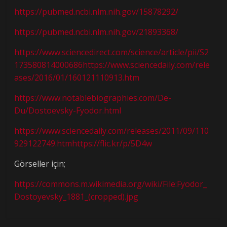
https://pubmed.ncbi.nlm.nih.gov/15878292/
https://pubmed.ncbi.nlm.nih.gov/21893368/
https://www.sciencedirect.com/science/article/pii/S2
173580814000686https://www.sciencedaily.com/rele
ases/2016/01/160121110913.htm
https://www.notablebiographies.com/De-
Du/Dostoevsky-Fyodor.html
https://www.sciencedaily.com/releases/2011/09/110
929122749.htmhttps://flic.kr/p/5D4w
Görseller için;
https://commons.m.wikimedia.org/wiki/File:Fyodor_
Dostoyevsky_1881_(cropped).jpg