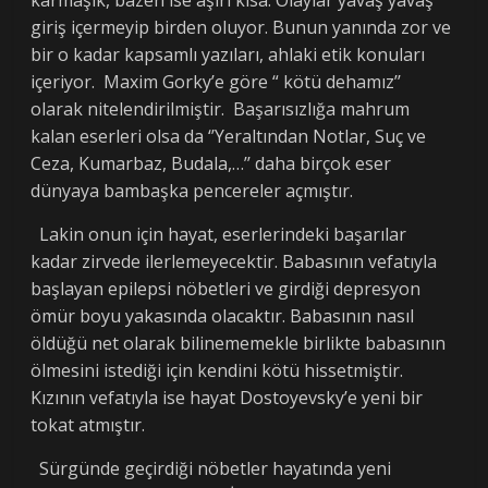
karmaşık, bazen ise aşırı kısa. Olaylar yavaş yavaş
giriş içermeyip birden oluyor. Bunun yanında zor ve
bir o kadar kapsamlı yazıları, ahlaki etik konuları
içeriyor. Maxim Gorky’e göre “ kötü dehamız’’
olarak nitelendirilmiştir. Başarısızlığa mahrum
kalan eserleri olsa da ‘’Yeraltından Notlar, Suç ve
Ceza, Kumarbaz, Budala,…’’ daha birçok eser
dünyaya bambaşka pencereler açmıştır.
Lakin onun için hayat, eserlerindeki başarılar
kadar zirvede ilerlemeyecektir. Babasının vefatıyla
başlayan epilepsi nöbetleri ve girdiği depresyon
ömür boyu yakasında olacaktır. Babasının nasıl
öldüğü net olarak bilinememekle birlikte babasının
ölmesini istediği için kendini kötü hissetmiştir.
Kızının vefatıyla ise hayat Dostoyevsky’e yeni bir
tokat atmıştır.
Sürgünde geçirdiği nöbetler hayatında yeni