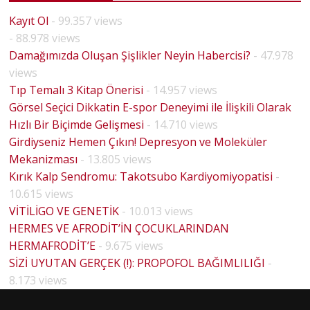
Kayıt Ol
- 99.357 views
- 88.978 views
Damağımızda Oluşan Şişlikler Neyin Habercisi?
- 47.978
views
Tıp Temalı 3 Kitap Önerisi
- 14.957 views
Görsel Seçici Dikkatin E-spor Deneyimi ile İlişkili Olarak
Hızlı Bir Biçimde Gelişmesi
- 14.710 views
Girdiyseniz Hemen Çıkın! Depresyon ve Moleküler
Mekanizması
- 13.805 views
Kırık Kalp Sendromu: Takotsubo Kardiyomiyopatisi
-
10.615 views
VİTİLİGO VE GENETİK
- 10.013 views
HERMES VE AFRODİT’İN ÇOCUKLARINDAN
HERMAFRODİT’E
- 9.675 views
SİZİ UYUTAN GERÇEK (!): PROPOFOL BAĞIMLILIĞI
-
HOUSE
8.173 views
MD