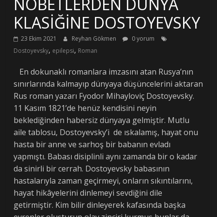
NÖBETLERDEN DÜNYA
KLASİĞİNE DOSTOYEVSKY
23 Ekim 2021
Reyhan Gökmen
0 yorum
,
,
Dostoyevsky
epilepsi
Roman
En dokunaklı romanlara imzasını atan Rusya’nın
sınırlarında kalmayıp dünyaya düşüncelerini aktaran
Rus roman yazarı Fyodor Mihayloviç Dostoyevsky.
11 Kasım 1821’de henüz kendisini neyin
beklediğinden habersiz dünyaya gelmiştir. Mutlu
aile tablosu, Dostoyevsky’i de ıskalamış, hayat onu
hasta bir anne ve sarhoş bir babanın evladı
yapmıştı. Babası disiplinli aynı zamanda bir o kadar
da sinirli bir cerrah. Dostoyevsky babasının
hastalarıyla zaman geçirmeyi, onların sıkıntılarını,
hayat hikâyelerini dinlemeyi sevdiğini dile
getirmiştir. Kim bilir dinleyerek kafasında başka