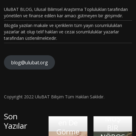
PİLOT
BÖLÜM
UluBAT BLOG, Ulusal Bilimsel Araştırma Toplulukları tarafından
yönetilen ve finanse edilen kar amacı gütmeyen bir girişimdir.
VAKASI
Blogda yazılan makale ve içeriklerin tüm yayın sorumlulukları
GERÇEK
yazarlar ait olup telif hakları ve cezai sorumluluklar yazarlar
OLDU :
tarafından üstlenilmektedir.
TÜRKİY
E´DE
HİSTOP
blog@ulubat.org
ATOLOJ
İK
Ne
OLARA
Robot
Hava
Copyright 2022 UluBAT Bilişim Tüm Hakları Saklıdır.
KTANISI
Ne de
Kirliliği
KONUL
Anaksi
Canlı
Gerçekt
Son
MUŞ
Google
menes:
Olan
en De
Yazılar
BİR
KIRIK
İnsan:
Organiz
Milet
Görme