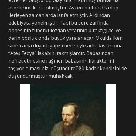
evrenler oluşturup olay zinciri kurmuş bunlar da
eserlerine konu olmuştur. Askeri mühendis olup
ilerleyen zamanlarda istifa etmiştir. Ardından
edebiyata yönelmiştir. Tabi bu süre zarfında
annesinin tüberkülozdan vefatının bıraktığı acı ve
derin boşluk onda büyük yaralar açar. Okulda iken
sinirli ama duyarlı yapısı nedeniyle arkadaşları ona
‘’Ateş Fedya’’ lakabını takmışlardır. Babasından
nefret etmesine rağmen babasının karakterini
taşıyor olması bizi düşündürdüğü kadar kendisini de
düşündürmüştür muhakkak.