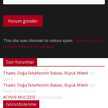
This site uses Akismet to reduce spam.
Learn how your
comment data is processed
.
Son Yorumlar
Thales: Doğa Felsefesinin Babası, Büyük Miletli
için
Umut
Thales: Doğa Felsefesinin Babası, Büyük Miletli
için
Ömer Eren Öztürk
ACININ MUCİZESİ
için
Sena Gülce
Görüntülenme