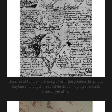
Geschwind Sendromu- Hipergrafi örneğini gösteren bir görsel.
Sayfanın her boş alanını titizlikle doldurmuş, aşırı dindarlık
çizimleri yer almış.