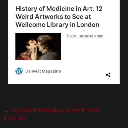
←
FAZLADAN PARMAKLILIK BEYNİ NASIL
ETKİLER?