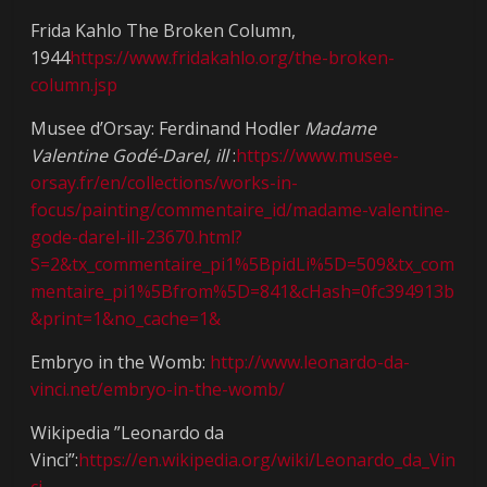
Frida Kahlo The Broken Column,
1944
https://www.fridakahlo.org/the-broken-
column.jsp
Musee d’Orsay: Ferdinand Hodler
Madame
Valentine Godé-Darel, ill
:
https://www.musee-
orsay.fr/en/collections/works-in-
focus/painting/commentaire_id/madame-valentine-
gode-darel-ill-23670.html?
S=2&tx_commentaire_pi1%5BpidLi%5D=509&tx_com
mentaire_pi1%5Bfrom%5D=841&cHash=0fc394913b
&print=1&no_cache=1&
Embryo in the Womb:
http://www.leonardo-da-
vinci.net/embryo-in-the-womb/
Wikipedia ”Leonardo da
Vinci”:
https://en.wikipedia.org/wiki/Leonardo_da_Vin
ci