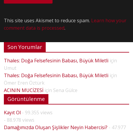
This site uses Akismet to reduce spam.
Learn how your
comment data is processed
.
Son Yorumlar
Thales: Doğa Felsefesinin Babası, Büyük Miletli
için
Umut
Thales: Doğa Felsefesinin Babası, Büyük Miletli
için
Ömer Eren Öztürk
ACININ MUCİZESİ
için
Sena Gülce
Görüntülenme
Kayıt Ol
- 99.355 views
- 88.978 views
Damağımızda Oluşan Şişlikler Neyin Habercisi?
- 47.977