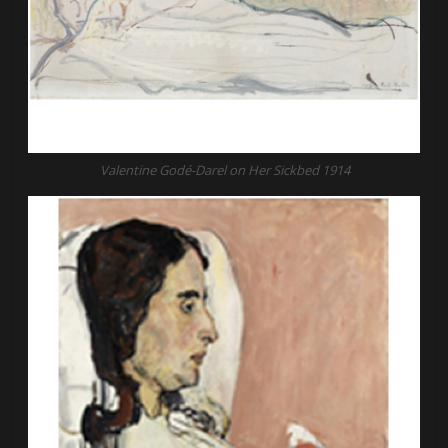
Valentine Godé-Darel on Her Sickbed 1914