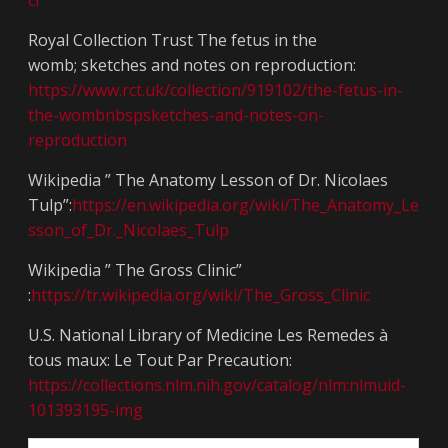
Royal Collection Trust The fetus in the
womb; sketches and notes on reproduction:
https://www.rct.uk/collection/919102/the-fetus-in-
the-wombnbspsketches-and-notes-on-
reproduction
Wikipedia ” The Anatomy Lesson of Dr. Nicolaes
Tulp”:
https://en.wikipedia.org/wiki/The_Anatomy_Le
sson_of_Dr._Nicolaes_Tulp
Wikipedia ” The Gross Clinic”
:
https://tr.wikipedia.org/wiki/The_Gross_Clinic
U.S. National Library of Medicine Les Remedes à
tous maux: Le Tout Par Precaution:
https://collections.nlm.nih.gov/catalog/nlm:nlmuid-
101393195-img