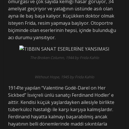
omurgası ve çok sayıda kemiği hasar görüyor, 34
ameliyat geçiriyor ve yatağının üstünde asılı olan
ayna ile baş başa kalıyor. Küçükken doktor olmak
isteyen Frida, resim yapmaya başlıyor. Otoportre
biçiminde olan eserlerinin hepsi, içinde bulunduğu
acı durumu yansıtıyor.
The Broken Column, 1944
by Frida Kahlo
Without Hope, 1945 by Frida Kahlo
1914’te yapılan “Valentine Godé-Darel on Her
Sickbed’’ İsviçreli ünlü sanatçı Ferdinand Hodler’ e
aittir. Kendisi küçük yaşlardayken ailesiyle birlikte
tüberküloz hastalığı ile karşı karşıya kalmışlardır.
Ferdinand hayatta kalmayı başarabilmiş ancak
hayatının belli dönemlerinde maddi sıkıntılarla