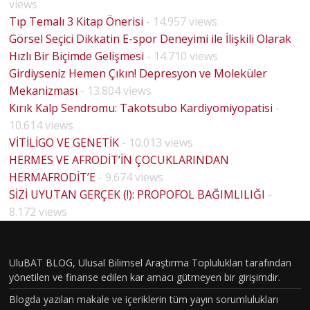
views
Tıp Temalı 3 Kitap Önerisi
- 14.957 views
Görsel Seçici Dikkatin E-spor Deneyimi ile İlişkili Olarak
Hızlı Bir Biçimde Gelişmesi
- 14.710 views
Girdiyseniz Hemen Çıkın! Depresyon ve Moleküler
Mekanizması
- 13.804 views
Kırık Kalp Sendromu: Takotsubo Kardiyomiyopatisi
-
10.614 views
VİTİLİGO VE GENETİK
- 10.013 views
HERMES VE AFRODİT’İN ÇOCUKLARINDAN
HERMAFRODİT’E
- 9.674 views
SİZİ UYUTAN GERÇEK (!): PROPOFOL BAĞIMLILIĞI
-
HOUSE
8.172 views
MD
PİLOT
BÖLÜM
UluBAT BLOG, Ulusal Bilimsel Araştırma Toplulukları tarafından
yönetilen ve finanse edilen kar amacı gütmeyen bir girişimdir.
VAKASI
Blogda yazılan makale ve içeriklerin tüm yayın sorumlulukları
GERÇEK