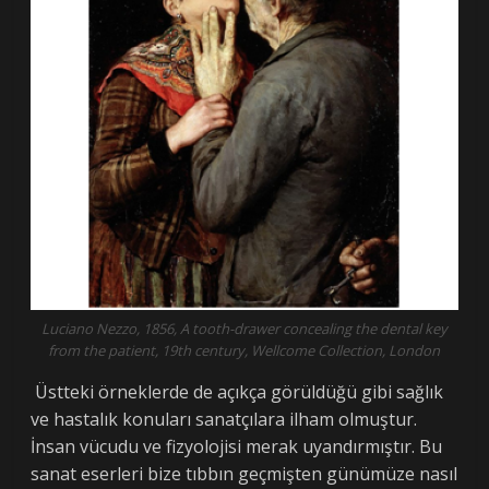
Luciano Nezzo, 1856, A tooth-drawer concealing the dental key
from the patient, 19th century, Wellcome Collection, London
Üstteki örneklerde de açıkça görüldüğü gibi sağlık
ve hastalık konuları sanatçılara ilham olmuştur.
İnsan vücudu ve fizyolojisi merak uyandırmıştır. Bu
sanat eserleri bize tıbbın geçmişten günümüze nasıl