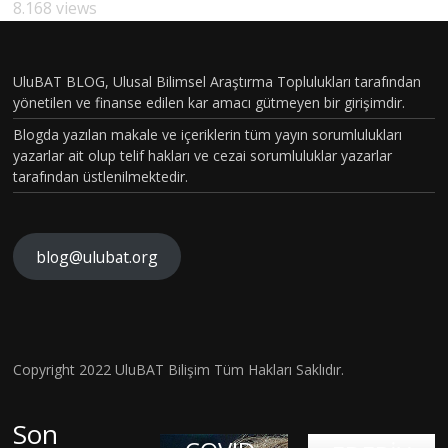
8.168 views
UluBAT BLOG, Ulusal Bilimsel Araştırma Toplulukları tarafından
yönetilen ve finanse edilen kar amacı gütmeyen bir girişimdir.
Blogda yazılan makale ve içeriklerin tüm yayın sorumlulukları
yazarlar ait olup telif hakları ve cezai sorumluluklar yazarlar
tarafından üstlenilmektedir.
blog@ulubat.org
Neande
TARİHİ
rtallerd
N EN
en
GİZEML
Miras
İ
Copyright 2022 UluBAT Bilişim Tüm Hakları Saklıdır.
İç
Aldığım
COVİD-
SALGINI
Dünyay
ız DNA,
19
–
Son