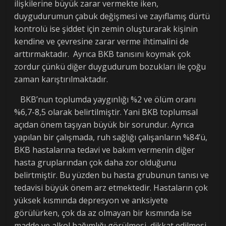
ilişkilerine büyük zarar vermekte iken,
duygudurumun çabuk değişmesi ve zayıflamış dürtü
kontrolü ise şiddet için zemin oluşturarak kişinin
kendine ve çevresine zarar verme ihtimalini de
arttırmaktadır. Ayrıca BKB tanısını koymak çok
zordur çünkü diğer duygudurum bozukları ile çoğu
zaman karıştırılmaktadır.
BKB’nun toplumda yaygınlığı %2 ve ölüm oranı
%6,7-8,5 olarak belirtilmiştir. Yani BKB toplumsal
açıdan önem taşıyan büyük bir sorundur. Ayrıca
yapılan bir çalışmada, ruh sağlığı çalışanların %84’ü,
BKB hastalarına tedavi ve bakım vermenin diğer
hasta gruplarından çok daha zor olduğunu
belirtmiştir. Bu yüzden bu hasta grubunun tanısı ve
tedavisi büyük önem arz etmektedir. Hastaların çok
yüksek kısmında depresyon ve anksiyete
görülürken, çok da az olmayan bir kısmında ise
madde ve alkol bağımlığı görülmesi, dikkat edilmesi