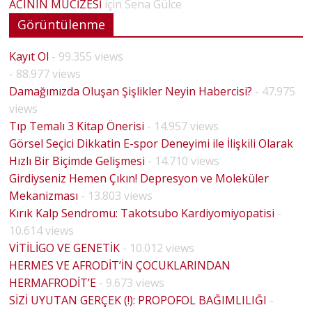
ACININ MUCİZESİ
için
Sena Gülce
Görüntülenme
Kayıt Ol
- 99.355 views
- 88.977 views
Damağımızda Oluşan Şişlikler Neyin Habercisi?
- 47.975
views
Tıp Temalı 3 Kitap Önerisi
- 14.957 views
Görsel Seçici Dikkatin E-spor Deneyimi ile İlişkili Olarak
Hızlı Bir Biçimde Gelişmesi
- 14.710 views
Girdiyseniz Hemen Çıkın! Depresyon ve Moleküler
Mekanizması
- 13.803 views
Kırık Kalp Sendromu: Takotsubo Kardiyomiyopatisi
-
10.614 views
VİTİLİGO VE GENETİK
- 10.012 views
HERMES VE AFRODİT’İN ÇOCUKLARINDAN
HERMAFRODİT’E
- 9.673 views
SİZİ UYUTAN GERÇEK (!): PROPOFOL BAĞIMLILIĞI
-