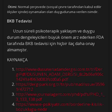
Ötimi
: Normal çerçevede (sosyal çevre tarafından kabul edilir
ölçüler içinde) oynamaları olan duyguduruma verilen isimdir.
BKB Tedavisi
Uzun süreli psikoterapik yaklaşım ve duygu
durum dengeleyicileri büyük önem arz ederken FDA
tarafında BKB tedavisi için hiçbir ilaç daha onay
almamıştır.
KAYNAKÇA
http://www.dusunenadamdergisi.com.tr/tr/Der
giPdf/DUSUNEN_ADAM_DERGISI_8c2b06a906c
14241a4963d083fccd0a5.pdf
https://dergipark.org.tr/tr/pub/mad/issue/3596
1/472712
http://www.journalagent.com/phd/pdfs/PHD_1_
3_133_138.pdf
https://www.e-psikiyatri.com/borderline-kisilik-
bozuklugu-nedir