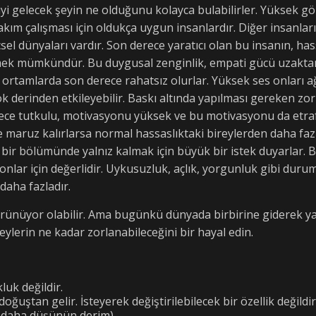
a iyi gelecek şeyin ne olduğunu kolayca bulabilirler. Yüksek 
kım çalışması için oldukça uygun insanlardır. Diğer insanla
sel dünyaları vardır. Son derece yaratıcı olan bu insanın, h
rmek mümkündür. Bu duygusal zenginlik, empati gücü uzakta
li ortamlarda son derece rahatsız olurlar. Yüksek ses onları ağ
ı çok derinden etkileyebilir. Baskı altında yapılması gereken 
ece tutkulu, motivasyonu yüksek ve bu motivasyonu da etraf
ruz kalırlarsa normal hassaslıktaki bireylerden daha fazla 
li bir bölümünde yalnız kalmak için büyük bir istek duyarlar. 
onlar için değerlidir. Uykusuzluk, açlık, yorgunluk gibi duru
daha fazladır.
rünüyor olabilir. Ama bugünkü dünyada birbirine giderek ya
ylerin ne kadar zorlanabileceğini bir hayal edin.
luk değildir.
doğuştan gelir. İsteyerek değiştirilebilecek bir özellik değild
ir daha düşünün derim)