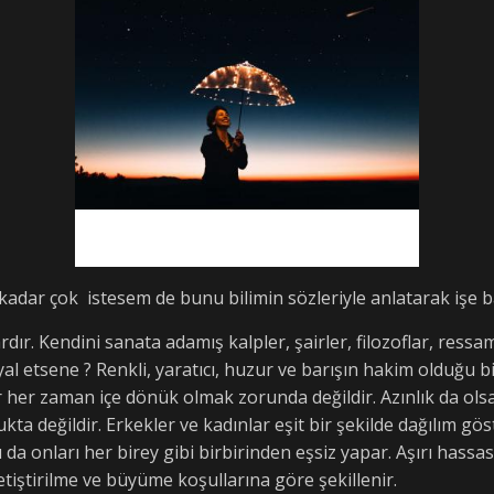
kadar çok istesem de bunu bilimin sözleriyle anlatarak işe b
r. Kendini sanata adamış kalpler, şairler, filozoflar, ressam
al etsene ? Renkli, yaratıcı, huzur ve barışın hakim olduğu b
her zaman içe dönük olmak zorunda değildir. Azınlık da olsa 1
a değildir. Erkekler ve kadınlar eşit bir şekilde dağılım göst
u da onları her birey gibi birbirinden eşsiz yapar. Aşırı hassas
etiştirilme ve büyüme koşullarına göre şekillenir.