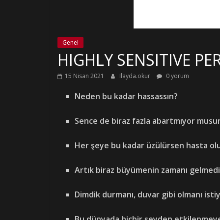
Genel
HIGHLY SENSITIVE PE
15 Nisan 2021
Ilayda.okur
0 yorum
Neden bu kadar hassassın?
Sence de biraz fazla abartmıyor musu
Her şeye bu kadar üzülürsen hasta ol
Artık biraz büyümenin zamanı gelmedi
Dimdik durmanı, duvar gibi olmanı isti
Bu dünyada hiçbir şeyden etkilenmeye