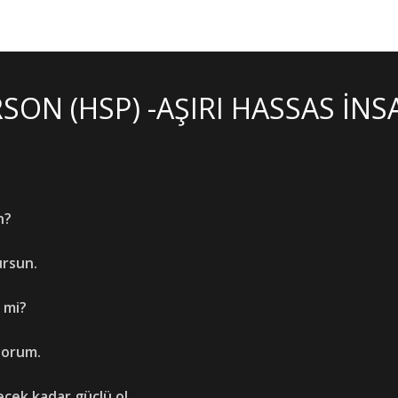
RSON (HSP) -AŞIRI HASSAS İN
n?
ursun.
 mi?
yorum.
cek kadar güçlü ol.