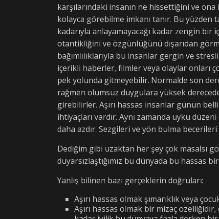
karşılarındaki insanın ne hissettiğini ve on
kolayca görebilme imkanı tanır. Bu yüzden ta
kadarıyla anlayamayacağı kadar zengin bir iç
otantikliğini ve özgünlüğünü dışarıdan gö
bağımlılıklarıyla bu insanlar gergin ve stres
içerikli haberler, filmler veya olaylar onlar
pek yolunda gitmeyebilir. Normalde son der
rağmen olumsuz duygulara yüksek derecede ma
girebilirler. Aşırı hassas insanlar günün bel
ihtiyaçları vardır. Aynı zamanda uyku düzeni 
daha azdır. Sezgileri ve yön bulma becerileri 
Dediğim gibi uzaktan her şey çok masalsı gö
duyarsızlaştığımız bu dünyada bu hassas bire
Yanlış bilinen bazı gerçeklerin doğruları:
Aşırı hassas olmak şımarıklık veya çocuk
Aşırı hassas olmak bir mizaç özelliğidir, 
kadar iyilik bu dünyaya fazla derken b