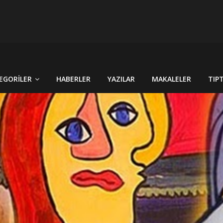
 CİNSİYET KAVRAMLARININ FARKINI İNSAN FİZYOLOJİSİ VE TARİH
RÇEK OLDU : TÜRKİYE´DE HİSTOPATOLOJİK OLARAKTANISI KONU
EGORILER
HABERLER
YAZILAR
MAKALELER
TIP