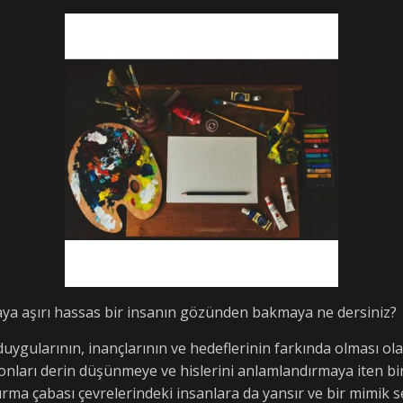
aya aşırı hassas bir insanın gözünden bakmaya ne dersiniz?
 duygularının, inançlarının ve hedeflerinin farkında olması olar
 onları derin düşünmeye ve hislerini anlamlandırmaya iten b
rma çabası çevrelerindeki insanlara da yansır ve bir mimik s