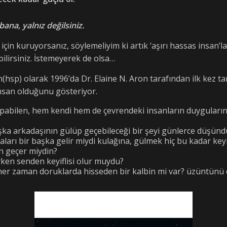
bana, yalnız değilsiniz.
için kuruyorsanız, söylemeliyim ki artık ‘aşırı hassas insan’l
ilirsiniz. İstemeyerek de olsa…
on(hsp) olarak 1996’da Dr. Elaine N. Aron tarafından ilk kez 
insan olduğunu gösteriyor.
abilen, hem kendi hem de çevrendeki insanların duyguların
başka arkadaşının gülüp geçebileceği bir şeyi günlerce düşü
ları bir başka gelir miydi kulağına, gülmek hiç bu kadar key
en geçer miydin?
rken senden keyiflisi olur muydu?
her zaman doruklarda hisseden bir kalbin mi var? üzüntünü d