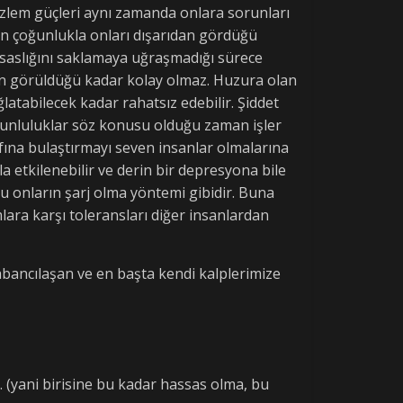
gözlem güçleri aynı zamanda onlara sorunları
rın çoğunlukla onları dışarıdan gördüğü
assaslığını saklamaya uğraşmadığı sürece
n görüldüğü kadar kolay olmaz. Huzura olan
latabilecek kadar rahatsız edebilir. Şiddet
zorunluluklar söz konusu olduğu zaman işler
ına bulaştırmayı seven insanlar olmalarına
etkilenebilir ve derin bir depresyona bile
Bu onların şarj olma yöntemi gibidir. Buna
mlara karşı toleransları diğer insanlardan
bancılaşan ve en başta kendi kalplerimize
ir. (yani birisine bu kadar hassas olma, bu