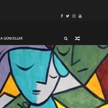
SEL SÜREÇ BAĞLAMINDA İNCELEYELİM
LMUŞ BİR NÖROSİSTİSERKOZ OLGUSU
TA GÜNCELLER