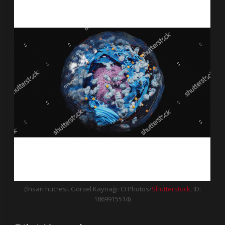
(İnsan hücresi. Görsel Kaynağı: CI Photos/
Shutterstock
, ID:
1869915514)