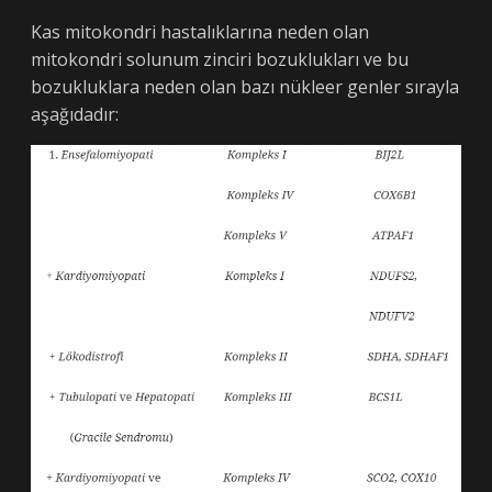
Kas mitokondri hastalıklarına neden olan
mitokondri solunum zinciri bozuklukları ve bu
bozukluklara neden olan bazı nükleer genler sırayla
aşağıdadır: