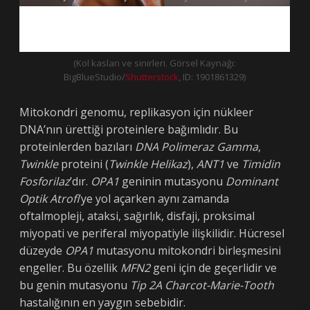
(Kol kasları ve sinirleri. Görsel Kaynağı:
BigBlueStudio/
Shutterstock
, ID: 1901861329)
Mitokondri genomu, replikasyon için nükleer
DNA’nın ürettiği proteinlere bağımlıdır. Bu
proteinlerden bazıları
DNA Polimeraz Gamma
,
Twinkle
proteini (
Twinkle Helikaz
),
ANT1
ve
Timidin
Fosforilaz
’dır.
OPA1
geninin mutasyonu
Dominant
Optik Atrofi
’ye yol açarken aynı zamanda
oftalmopleji, ataksi, sağırlık, disfaji, proksimal
miyopati ve periferal miyopatiyle ilişkilidir. Hücresel
düzeyde
OPA1
mutasyonu mitokondri birleşmesini
engeller. Bu özellik
MFN2
geni için de geçerlidir ve
bu genin mutasyonu
Tip 2A Charcot-Marie-Tooth
hastalığının en yaygın sebebidir.