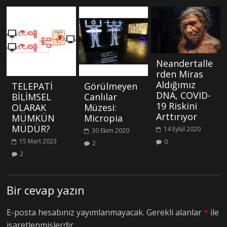
Neandertalle
rden Miras
Aldığımız
TELEPATİ
Görülmeyen
DNA, COVID-
BİLİMSEL
Canlılar
19 Riskini
OLARAK
Müzesi:
Arttırıyor
MÜMKÜN
Micropia
MÜDÜR?
14 Eylül 2020
30 Ekim 2020
15 Mart 2023
0
2
2
Bir cevap yazın
E-posta hesabınız yayımlanmayacak.
Gerekli alanlar
*
ile
işaretlenmişlerdir