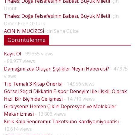
Thales: Doğa Felsefesinin Babası, Büyük Miletli
için
Umut
Thales: Doğa Felsefesinin Babası, Büyük Miletli
için
Ömer Eren Öztürk
ACININ MUCİZESİ
için
Sena Gülce
Görüntülenme
Kayıt Ol
- 99.355 views
- 88.977 views
Damağımızda Oluşan Şişlikler Neyin Habercisi?
- 47.975
views
Tıp Temalı 3 Kitap Önerisi
- 14.956 views
Görsel Seçici Dikkatin E-spor Deneyimi ile İlişkili Olarak
Hızlı Bir Biçimde Gelişmesi
- 14.710 views
Girdiyseniz Hemen Çıkın! Depresyon ve Moleküler
Mekanizması
- 13.803 views
Kırık Kalp Sendromu: Takotsubo Kardiyomiyopatisi
-
10.614 views