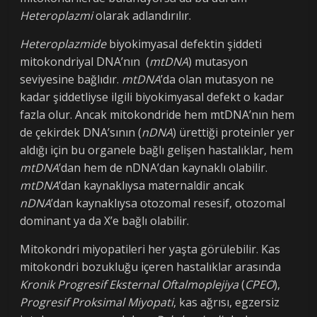
Heteroplazmi
olarak adlandırılır.
Heteroplazmide
biyokimyasal defektin şiddeti
mitokondriyal DNA’nın (
mtDNA
) mutasyon
seviyesine bağlıdır.
mtDNA
’da olan mutasyon ne
kadar şiddetliyse ilgili biyokimyasal defekt o kadar
fazla olur. Ancak mitokondride hem mtDNA’nın hem
de çekirdek DNA’sının (
nDNA
) ürettiği proteinler yer
aldığı için bu organele bağlı gelişen hastalıklar, hem
mtDNA
’dan hem de nDNA’dan kaynaklı olabilir.
mtDNA
’dan kaynaklıysa maternaldir ancak
nDNA
’dan kaynaklıysa otozomal resesif, otozomal
dominant ya da X’e bağlı olabilir.
Mitokondri miyopatileri her yaşta görülebilir. Kas
mitokondri bozukluğu içeren hastalıklar arasında
Kronik Progresif Eksternal Oftalmoplejiya
(
CPEO
),
Progresif Proksimal Miyopati
, kas ağrısı, egzersiz