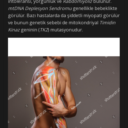
intoleransı, yorgunluk ve
Rabdomiyoliz
bulunur.
mtDNA Deplesyon Sendromu
genellikle bebeklikte
görülür. Bazı hastalarda da şiddetli miyopati görülür
ve bunun genetik sebebi de mitokondriyal
Timidin
Kinaz
geninin (
TK2
) mutasyonudur.