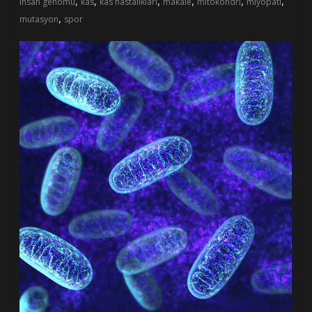
,
,
,
,
,
,
insan genomu
kas
kas hastalıkları
makale
mitokondri
miyopati
,
mutasyon
spor