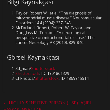
Bilgi Kaynakçası
Taylor, Robert W., et al. “The diagnosis of
mitochondrial muscle disease.” Neuromuscular
Disorders 14.4 (2004): 237-245.
McFarland, Robert, Robert W. Taylor, and
Douglass M. Turnbull. “A neurological
perspective on mitochondrial disease.” The
Lancet Neurology 9.8 (2010): 829-840.
Görsel Kaynakçası
3d_man/
Shutterstock
Shutterstock
, ID: 1901861329
CI Photos/
Shutterstock
, ID: 1869915514
←
HIGHLY SENSITIVE PERSON (HSP) -AŞIRI
HASSAS İNSANLAR