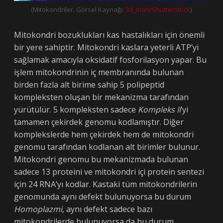
(Mitokondriler. Görsel Kaynağı:
3d_man/
Shutterstock
)
Mitokondri bozuklukları kas hastalıkları için önemli
bir yere sahiptir. Mitokondri kaslara yeterli ATP’yi
sağlamak amacıyla oksidatif fosforilasyon yapar. Bu
işlem mitokondrinin iç membranında bulunan
birden fazla alt birime sahip 5 polipeptid
kompleksten oluşan bir mekanizma tarafından
yürütülür. 5 kompleksten sadece
Kompleks II
’yi
tamamen çekirdek genomu kodlamıştır. Diğer
komplekslerde hem çekirdek hem de mitokondri
genomu tarafından kodlanan alt birimler bulunur.
Mitokondri genomu bu mekanizmada bulunan
sadece 13 proteini ve mitokondri içi protein sentezi
için 24 RNA’yı kodlar. Kastaki tüm mitokondrilerin
genomunda aynı defekt bulunuyorsa bu durum
Homoplazmi
, aynı defekt sadece bazı
mitokondrilerde bulunuyorsa da bu durum