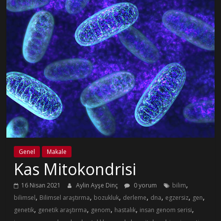
Genel
Makale
Kas Mitokondrisi
,
16 Nisan 2021
Aylin Ayşe Dinç
0 yorum
bilim
,
,
,
,
,
,
,
bilimsel
Bilimsel araştırma
bozukluk
derleme
dna
egzersiz
gen
,
,
,
,
,
genetik
genetik araştırma
genom
hastalık
insan genom serisi