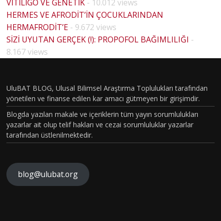
VİTİLİGO VE GENETİK
- 10.012 views
HERMES VE AFRODİT’İN ÇOCUKLARINDAN
HERMAFRODİT’E
- 9.672 views
SİZİ UYUTAN GERÇEK (!): PROPOFOL BAĞIMLILIĞI
-
HOUSE
8.167 views
MD
PİLOT
BÖLÜM
UluBAT BLOG, Ulusal Bilimsel Araştırma Toplulukları tarafından
yönetilen ve finanse edilen kar amacı gütmeyen bir girişimdir.
VAKASI
Blogda yazılan makale ve içeriklerin tüm yayın sorumlulukları
GERÇEK
yazarlar ait olup telif hakları ve cezai sorumluluklar yazarlar
OLDU :
tarafından üstlenilmektedir.
TÜRKİY
E´DE
HİSTOP
blog@ulubat.org
ATOLOJ
İK
Ne