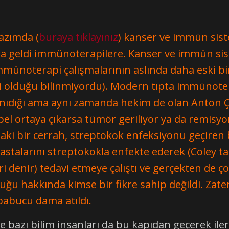
yazımda (
buraya tıklayınız
) kanser ve immün sist
a geldi immünoterapilere. Kanser ve immün siste
mmünoterapi çalışmalarının aslında daha eski bi
lduğu bilinmiyordu). Modern tıpta immünoterapile
ıdığı ama aynı zamanda hekim de olan Anton Çeh
ipel ortaya çıkarsa tümör geriliyor ya da remisyo
ndaki bir cerrah, streptokok enfeksiyonu geçire
talarını streptokokla enfekte ederek (Coley ta
 denir) tedavi etmeye çalıştı ve gerçekten de ço
uğu hakkında kimse bir fikre sahip değildi. Zat
 pabucu dama atıldı.
 bazı bilim insanları da bu kapıdan geçerek iler