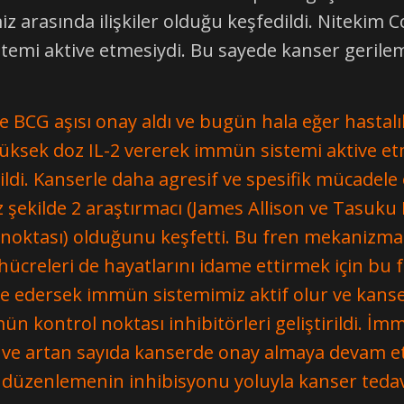
 arasında ilişkiler olduğu keşfedildi. Nitekim C
temi aktive etmesiydi. Bu sayede kanser gerilem
 aşısı onay aldı ve bugün hala eğer hastalık l
yüksek doz IL-2 vererek immün sistemi aktive e
ğildi. Kanserle daha agresif ve spesifik mücadele 
sız şekilde 2 araştırmacı (James Allison ve Tasu
noktası) olduğunu keşfetti. Bu fren mekanizma
hücreleri de hayatlarını idame ettirmek için bu 
e edersek immün sistemimiz aktif olur ve kanse
ün kontrol noktası inhibitörleri geliştirildi. İm
dı ve artan sayıda kanserde onay almaya devam etm
düzenlemenin inhibisyonu yoluyla kanser tedavi