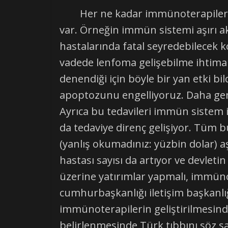
Her ne kadar immünoterapilerde 
var. Örneğin immün sistemi aşırı ak
hastalarında fatal seyredebilecek k
vadede lenfoma gelişebilme ihtimal
denendiği için böyle bir yan etki 
apoptozunu engelliyoruz. Daha genç 
Ayrıca bu tedavileri immün sistem il
da tedaviye direnç gelişiyor. Tüm bu
(yanlış okumadınız: yüzbin dolar) a
hastası sayısı da artıyor ve devlet
üzerine yatırımlar yapmalı, immünot
cumhurbaşkanlığı iletişim başkanlığı
immünoterapilerin geliştirilmesinde,
belirlenmesinde Türk tıbbını söz sa