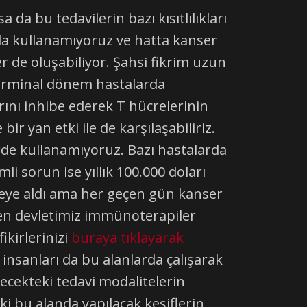
da bu tedavilerin bazı kısıtlılıkları
rda kullanamıyoruz ve hatta kanser
r de oluşabiliyor. Şahsi fikrim uzun
 terminal dönem hastalarda
ını inhibe ederek T hücrelerinin
 yan etki ile de karşılaşabiliriz.
serde kullanamıyoruz. Bazı hastalarda
li sorun ise yıllık 100.000 doları
emeye aldı ama her geçen gün kanser
zden devletimiz immünoterapiler
ikirlerinizi
buraya tıklayarak
 insanları da bu alanlarda çalışarak
lecekteki tedavi modalitelerin
i bu alanda yapılacak keşiflerin