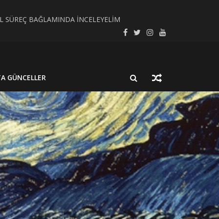
SEL SÜREÇ BAĞLAMINDA İNCELEYELİM
LMUŞ BİR NÖROSİSTİSERKOZ OLGUSU
TA GÜNCELLER