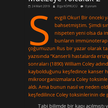
S
24 Mart 2019
Etga KÖPRÜCÜ
0 yorum
evgili Okur! Bir önceki 
bahsetmiştim. Şimdi sır
nispeten yeni olsa da i
bunların immünoterapi o
çoğumuzun Rus bir yazar olarak tan
yazısında “Kanserli hastalarda eriz
sonraları (1890) William Coley adı
kaybolduğunu keşfedince kanser has
mikroorganizmalara Coley toksinleri
aldı. Ama bunun nasıl ve neden old
keşfedilince Coley toksinlerinin de
Tabi bilimde bir kapı açılmıştı ve