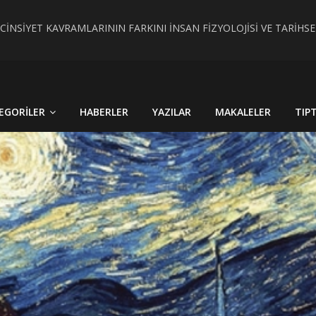
 CİNSİYET KAVRAMLARININ FARKINI İNSAN FİZYOLOJİSİ VE TARİH
RÇEK OLDU : TÜRKİYE´DE HİSTOPATOLOJİK OLARAKTANISI KONU
EGORILER
HABERLER
YAZILAR
MAKALELER
TIP