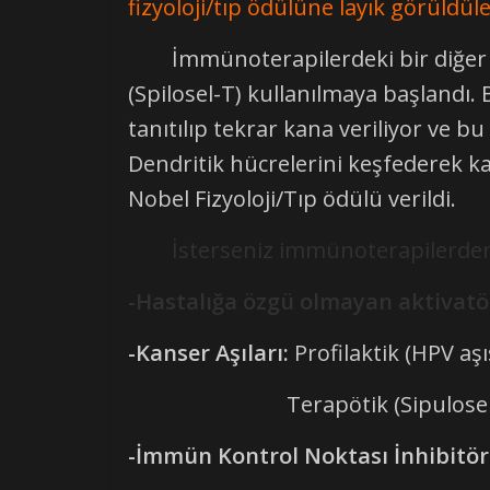
fizyoloji/tıp ödülüne layık görüldüle
İmmünoterapilerdeki bir diğer öne
(Spilosel-T) kullanılmaya başlandı.
tanıtılıp tekrar kana veriliyor ve b
Dendritik hücrelerini keşfederek k
Nobel Fizyoloji/Tıp ödülü verildi.
İsterseniz immünoterapilerden en 
-Hastalığa özgü olmayan aktivatör
-Kanser Aşıları:
Profilaktik (HPV aşı
Terapötik (Sipulosel-
-İmmün Kontrol Noktası İnhibitörl