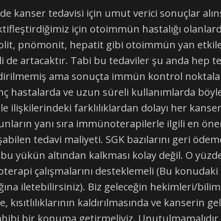
kanser tedavisi için umut verici sonuçlar alınsa 
tifleştirdiğimiz için otoimmün hastalığı olanla
olit, pnömonit, hepatit gibi otoimmün yan etkile
i de artacaktır. Tabi bu tedaviler şu anda hep
bildirilmemiş ama sonuçta immün kontrol noktalar
hastalarda ve uzun süreli kullanımlarda böyle bir
e ilişkilerindeki farklılıklardan dolayı her kan
nların yanı sıra immünoterapilerle ilgili en önem
şabilen tedavi maliyeti. SGK bazılarını geri öd
in bu yükün altından kalkması kolay değil. O yü
erapi çalışmalarını desteklemeli (Bu konudaki f
na iletebilirsiniz). Biz geleceğin hekimleri/bilim
 kısıtlılıklarının kaldırılmasında ve kanserin ge
hibi bir konuma getirmeliyiz. Unutulmamalıdır k