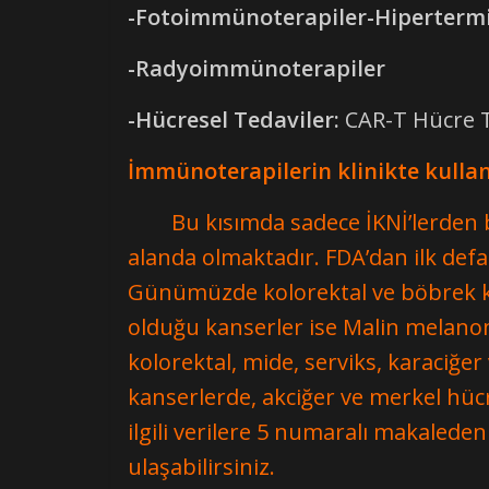
-Fotoimmünoterapiler-Hiperterm
-Radyoimmünoterapiler
-Hücresel Tedaviler:
CAR-T Hücre T
İmmünoterapilerin klinikte kulla
Bu kısımda sadece İKNİ’lerden
alanda olmaktadır. FDA’dan ilk def
Günümüzde kolorektal ve böbrek ka
olduğu kanserler ise Malin melanom
kolorektal, mide, serviks, karaciğe
kanserlerde, akciğer ve merkel hücre
ilgili verilere 5 numaralı makaleden
ulaşabilirsiniz.