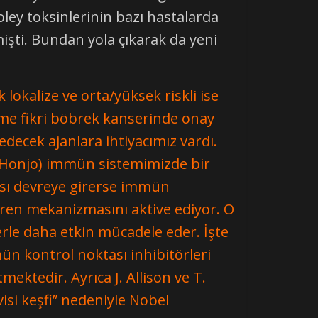
oley toksinlerinin bazı hastalarda
işti. Bundan yola çıkarak da yeni
okalize ve orta/yüksek riskli ise
tme fikri böbrek kanserinde onay
edecek ajanlara ihtiyacımız vardı.
ku Honjo) immün sistemimizde bir
sı devreye girerse immün
fren mekanizmasını aktive ediyor. O
rle daha etkin mücadele eder. İşte
mün kontrol noktası inhibitörleri
ektedir. Ayrıca J. Allison ve T.
si keşfi” nedeniyle Nobel