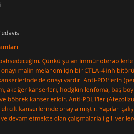
i
edavisi
nımları
 bahsedeceğim. Çünkü şu an immünoterapilerle il
a onayı malin melanom için bir CTLA-4 inhibitörü
nserlerinde de onayı vardır. Anti-PD1’lerin (
, akciğer kanserleri, hodgkin lenfoma, baş boyu
r ve böbrek kanserleridir. Anti-PDL1’ler (Atezol
li cilt kanserlerinde onay almıştır. Yapılan çalış
 ve devam etmekte olan çalışmalarla ilgili veriler