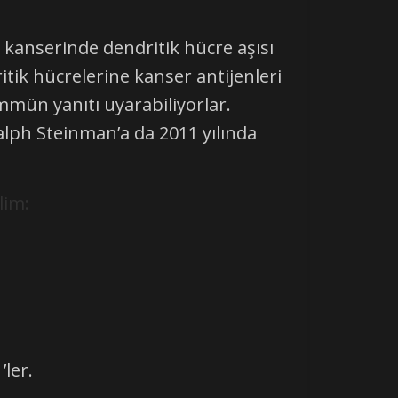
kanserinde dendritik hücre aşısı
tik hücrelerine kanser antijenleri
 immün yanıtı uyarabiliyorlar.
alph Steinman’a da 2011 yılında
lim:
’ler.