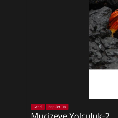
Genel
Popüler Tıp
Mucizeye Yolculuk-2