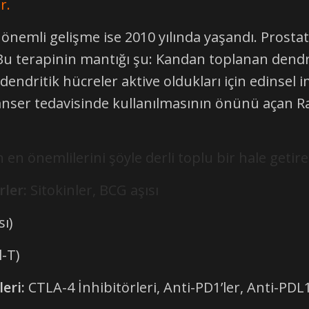
r.
mli gelişme ise 2010 yılında yaşandı. Prostat 
 Bu terapinin mantığı şu: Kandan toplanan dendri
u dendritik hücreler aktive oldukları için edinsel
anser tedavisinde kullanılmasının önünü açan R
önemlilerini şöyle derli toplu bir hale getire
ler:
Sitokinler, BCG aşısı
sı)
T)
eri:
CTLA-4 İnhibitörleri, Anti-PD1’ler, Anti-PDL1