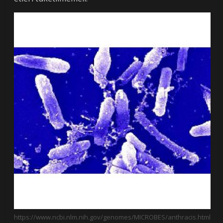
https://www.ncbi.nlm.nih.gov/genomes/MICROBES/anthracis.html