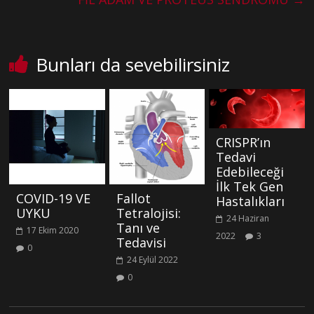
Bunları da sevebilirsiniz
CRISPR’ın
Tedavi
Edebileceği
İlk Tek Gen
COVID-19 VE
Fallot
Hastalıkları
UYKU
Tetralojisi:
24 Haziran
Tanı ve
17 Ekim 2020
2022
3
Tedavisi
0
24 Eylül 2022
0