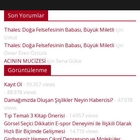
Son Yorumlar
Thales: Doğa Felsefesinin Babası, Büyük Miletli
için
Umut
Thales: Doğa Felsefesinin Babası, Büyük Miletli
için
Ömer Eren Öztürk
ACININ MUCİZESİ
için
Sena Gülce
Görüntülenme
Kayıt Ol
- 99.357 views
- 88.978 views
Damağımızda Oluşan Şişlikler Neyin Habercisi?
- 47.978
views
Tıp Temalı 3 Kitap Önerisi
- 14.957 views
Görsel Seçici Dikkatin E-spor Deneyimi ile İlişkili Olarak
Hızlı Bir Biçimde Gelişmesi
- 14.710 views
Girdiyseniz Hemen Çıkın! Depresyon ve Moleküler