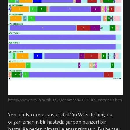
https://www.ncbi.nlm.nih.gov/genomes/MICROBES/anthracis.html
Yeni bir B. cereus suşu G9241’in WGS dizilimi, bu
organizmanın bir hastada şarbon benzeri bir
hastalığa neden olması ile araştırılmıştır. Bu benzer