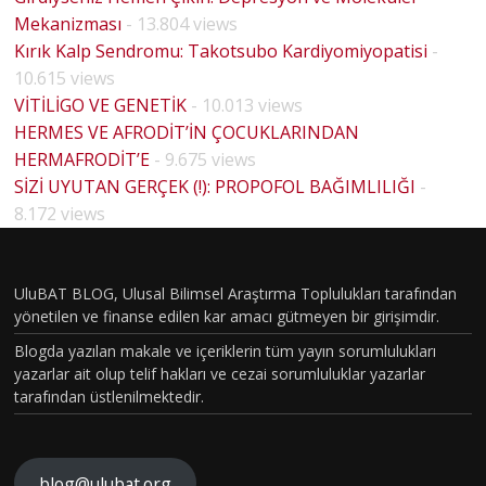
Mekanizması
- 13.804 views
Kırık Kalp Sendromu: Takotsubo Kardiyomiyopatisi
-
10.615 views
VİTİLİGO VE GENETİK
- 10.013 views
HERMES VE AFRODİT’İN ÇOCUKLARINDAN
HERMAFRODİT’E
- 9.675 views
YOLO
SİZİ UYUTAN GERÇEK (!): PROPOFOL BAĞIMLILIĞI
-
HOUSE
JİK
8.172 views
MD
NSİYE
PİLOT
 VE
BÖLÜM
UluBAT BLOG, Ulusal Bilimsel Araştırma Toplulukları tarafından
PLU
yönetilen ve finanse edilen kar amacı gütmeyen bir girişimdir.
VAKASI
SAL
Blogda yazılan makale ve içeriklerin tüm yayın sorumlulukları
GERÇEK
NSİYE
yazarlar ait olup telif hakları ve cezai sorumluluklar yazarlar
OLDU :
tarafından üstlenilmektedir.
T
TÜRKİY
VRA
E´DE
ARIN
blog@ulubat.org