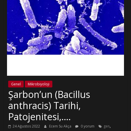
Genel
Mikrobiyoloji
Şarbon’un (Bacillus
anthracis) Tarihi,
Patojenitesi,….
,
24 Ağustos 2022
Ecem Su Akça
0 yorum
gen