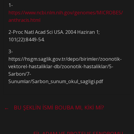
1-
https://www.ncbi.nlm.nih.gov/genomes/MICROBES/
anthracis.html
2-Proc Natl Acad Sci USA. 2004 Haziran 1;
101(22):8449-54.
3-
https://hsgm.saglik.gov.tr/depo/birimler/zoonotik-
vektorel-hastaliklar-db/zoonotik-hastaliklar/5-
Sarbon/7-
Sunumlar/Sarbon_sunum_okul_sagligi.pdf
←
BU ŞEKLİN İSMİ BOUBA MI, KİKİ Mİ?
FİL ADAM VE PROTEUS SENDROMU
→