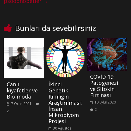
psödonöbetler
→
Bunları da sevebilirsiniz
COVİD-19
Patogenezi
Canlı
İkinci
ve Sitokin
kıyafetler ve
Genetik
Fırtınası
Bio-moda
Kimliğin
Araştırılması:
10 Eylül 2020
7 Ocak 2021
İnsan
2
2
Mikrobiyom
Projesi
30 Ağustos