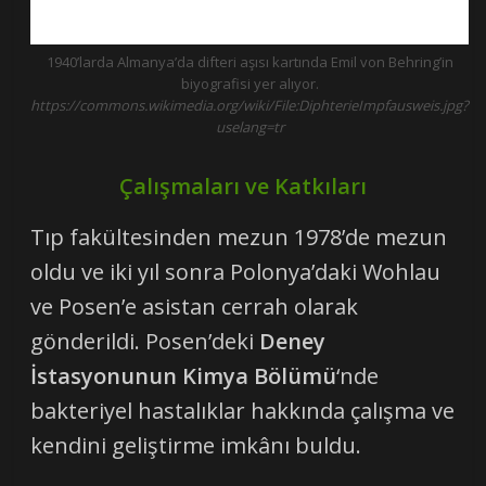
1940’larda Almanya’da difteri aşısı kartında Emil von Behring’in
biyografisi yer alıyor.
https://commons.wikimedia.org/wiki/File:DiphterieImpfausweis.jpg?
uselang=tr
Çalışmaları ve Katkıları
Tıp fakültesinden mezun 1978’de mezun
oldu ve iki yıl sonra Polonya’daki Wohlau
ve Posen’e asistan cerrah olarak
gönderildi. Posen’deki
Deney
İstasyonunun Kimya Bölümü
‘nde
bakteriyel hastalıklar hakkında çalışma ve
kendini geliştirme imkânı buldu.