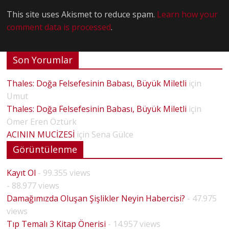
This site uses Akismet to reduce spam.
Learn how your
comment data is processed
.
Son Yorumlar
Thales: Doğa Felsefesinin Babası, Büyük Miletli
için
Umut
Thales: Doğa Felsefesinin Babası, Büyük Miletli
için
Ömer Eren Öztürk
ACININ MUCİZESİ
için
Sena Gülce
Görüntülenme
Kayıt Ol
- 99.355 views
- 88.977 views
Damağımızda Oluşan Şişlikler Neyin Habercisi?
- 47.975
views
Tıp Temalı 3 Kitap Önerisi
- 14.957 views