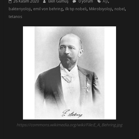
,
26 Kasım 2020
Ekin Gümüş
0 yorum
Aşı
,
,
,
,
,
bakteriyoloji
emil von behring
ilk tıp nobeli
Mikrobiyoloji
nobel
tetanos
https://commons.wikimedia.org/wiki/File:E_A_Behring.jpg