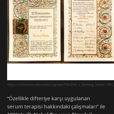
https://commons.wikimedia.org/wiki/File:Emil_v._Behring_Nobel_1901.
“Özellikle difteriye karşı uygulanan
serum terapisi hakkındaki çalışmaları” ile