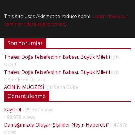
This site uses Akismet to reduce spam.
Learn how your
comment data is processed
.
Son Yorumlar
Thales: Doğa Felsefesinin Babası, Büyük Miletli
için
Umut
Thales: Doğa Felsefesinin Babası, Büyük Miletli
için
Ömer Eren Öztürk
ACININ MUCİZESİ
için
Sena Gülce
Görüntülenme
Kayıt Ol
- 99.357 views
- 88.978 views
Damağımızda Oluşan Şişlikler Neyin Habercisi?
- 47.978
views