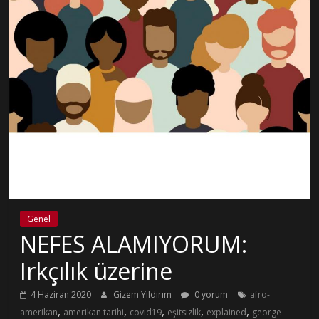
Genel
NEFES ALAMIYORUM:
Irkçılık üzerine
4 Haziran 2020
Gizem Yıldırım
0 yorum
afro-
,
,
,
,
,
amerikan
amerikan tarihi
covid19
eşitsizlik
explained
george