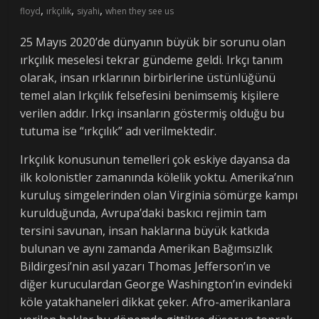
,
,
,
floyd
ırkçılık
siyahi
when they see us
25 Mayıs 2020’de dünyanın büyük bir sorunu olan
ırkçılık meselesi tekrar gündeme geldi. Irkçı tanım
olarak, insan ırklarının birbirlerine üstünlüğünü
temel alan Irkçılık felsefesini benimsemiş kişilere
verilen addır. Irkçı insanların göstermiş olduğu bu
tutuma ise “ırkçılık” adı verilmektedir.
Irkçılık konusunun temelleri çok eskiye dayansa da
ilk kolonistler zamanında kölelik yoktu. Amerika’nın
kuruluş simgelerinden olan Virginia sömürge kampı
kurulduğunda, Avrupa’daki baskıcı rejimin tam
tersini savunan, insan haklarına büyük katkıda
bulunan ve aynı zamanda Amerikan Bağımsızlık
Bildirgesi’nin asıl yazarı Thomas Jefferson’ın ve
diğer kuruculardan George Washington’ın evindeki
köle yatakhaneleri dikkat çeker. Afro-amerikanlara