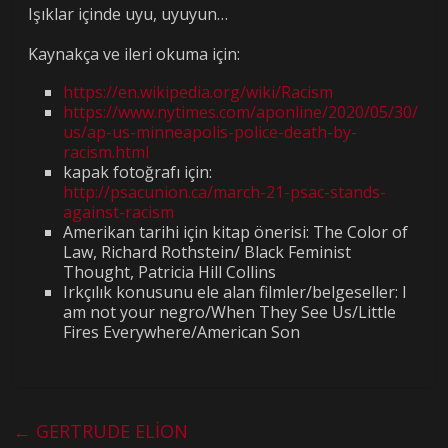
Işıklar içinde uyu, uyuyun…
Kaynakça ve ileri okuma için:
https://en.wikipedia.org/wiki/Racism
https://www.nytimes.com/aponline/2020/05/30/
us/ap-us-minneapolis-police-death-by-
racism.html
kapak fotoğrafı için:
http://psacunion.ca/march-21-psac-stands-
against-racism
Amerikan tarihi için kitap önerisi: The Color of
Law, Richard Rothstein/ Black Feminist
Thought, Patricia Hill Collins
Irkçılık konusunu ele alan filmler/belgeseller: I
am not your negro/When They See Us/Little
Fires Everywhere/American Son
←
GERTRUDE ELİON