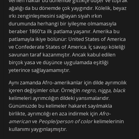
verilen haklar bu dönemde gittikçe düşer ve toprak
ağalığı da bu dönemde çok yaygındır. Kölelik, beyaz
ırkı zenginleşmesini sağlayan siyah ırkın
durumunda herhangi bir iyileşme olmamasıyla
beraber 1860’ta ilk patlama yaşanır. Amerika bu
patlamayla ikiye bölünür: United States of America
ve Confederate States of America. İç savaşı köleliği
savunan taraf kazanmıştır. Ancak kabul edilen
birçok yasa ve düşünce uygulamada eşitliği
yeterince sağlayamamıştır.
Aynı zamanda Afro-amerikanlar için dilde ayrımcılık
içeren değişimler olur. Örneğin
negro, nigga, black
kelimeleri ayrımcılığın dildeki yansımalarıdır.
Günümüzde bu kelimeler hakaret sayılmakla
birlikte, ayrımcılığı en aza indirmek için
Afro-
american
ve
People/person of color
kelimelerinin
kullanımı yaygınlaşmıştır.