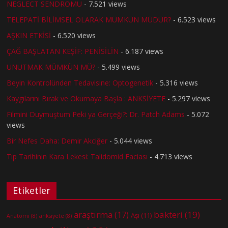
NEGLECT SENDROMU
- 7.521 views
TELEPATİ BİLİMSEL OLARAK MÜMKÜN MÜDÜR?
- 6.523 views
AŞKIN ETKİSİ
- 6.520 views
ÇAĞ BAŞLATAN KEŞİF: PENİSİLİN
- 6.187 views
UNUTMAK MÜMKÜN MÜ?
- 5.499 views
Beyin Kontrolünden Tedavisine: Optogenetik
- 5.316 views
Kaygılarını Bırak ve Okumaya Başla : ANKSİYETE
- 5.297 views
Filmini Duymuştum Peki ya Gerçeği?: Dr. Patch Adams
- 5.072
views
Bir Nefes Daha: Demir Akciğer
- 5.044 views
Tıp Tarihinin Kara Lekesi: Talidomid Faciası
- 4.713 views
Etiketler
bakteri
(19)
araştırma
(17)
Aşı
(11)
Anatomi
(8)
anksiyete
(8)