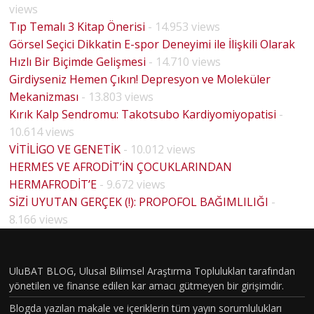
views
Tıp Temalı 3 Kitap Önerisi
- 14.953 views
Görsel Seçici Dikkatin E-spor Deneyimi ile İlişkili Olarak
Hızlı Bir Biçimde Gelişmesi
- 14.710 views
Girdiyseniz Hemen Çıkın! Depresyon ve Moleküler
Mekanizması
- 13.803 views
Kırık Kalp Sendromu: Takotsubo Kardiyomiyopatisi
-
10.614 views
VİTİLİGO VE GENETİK
- 10.012 views
HERMES VE AFRODİT’İN ÇOCUKLARINDAN
HERMAFRODİT’E
- 9.672 views
BİYOLO
SİZİ UYUTAN GERÇEK (!): PROPOFOL BAĞIMLILIĞI
-
JİK
8.166 views
CİNSİYE
T VE
UluBAT BLOG, Ulusal Bilimsel Araştırma Toplulukları tarafından
TOPLU
yönetilen ve finanse edilen kar amacı gütmeyen bir girişimdir.
MSAL
Blogda yazılan makale ve içeriklerin tüm yayın sorumlulukları