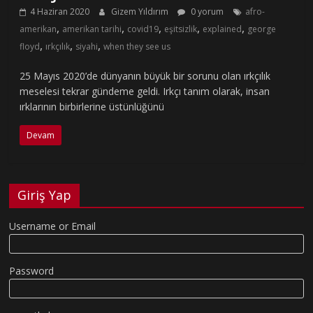
4 Haziran 2020
Gizem Yıldırım
0 yorum
afro-
,
,
,
,
,
amerikan
amerikan tarihi
covid19
eşitsizlik
explained
george
,
,
,
floyd
ırkçılık
siyahi
when they see us
25 Mayıs 2020’de dünyanın büyük bir sorunu olan ırkçılık
meselesi tekrar gündeme geldi. Irkçı tanım olarak, insan
ırklarının birbirlerine üstünlüğünü
Devam
Giriş Yap
Username or Email
Password