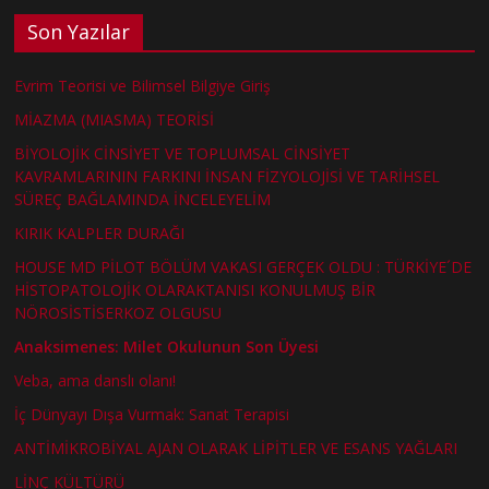
Son Yazılar
Evrim Teorisi ve Bilimsel Bilgiye Giriş
MİAZMA (MIASMA) TEORİSİ
BİYOLOJİK CİNSİYET VE TOPLUMSAL CİNSİYET
KAVRAMLARININ FARKINI İNSAN FİZYOLOJİSİ VE TARİHSEL
SÜREÇ BAĞLAMINDA İNCELEYELİM
KIRIK KALPLER DURAĞI
HOUSE MD PİLOT BÖLÜM VAKASI GERÇEK OLDU : TÜRKİYE´DE
HİSTOPATOLOJİK OLARAKTANISI KONULMUŞ BİR
NÖROSİSTİSERKOZ OLGUSU
Anaksimenes: Milet Okulunun Son Üyesi
Veba, ama danslı olanı!
İç Dünyayı Dışa Vurmak: Sanat Terapisi
ANTİMİKROBİYAL AJAN OLARAK LİPİTLER VE ESANS YAĞLARI
LİNÇ KÜLTÜRÜ