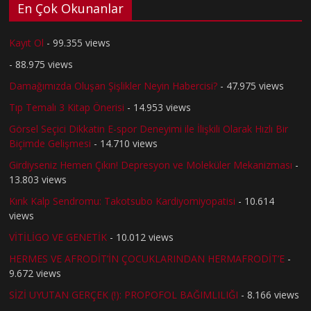
En Çok Okunanlar
Kayıt Ol
- 99.355 views
- 88.975 views
Damağımızda Oluşan Şişlikler Neyin Habercisi?
- 47.975 views
Tıp Temalı 3 Kitap Önerisi
- 14.953 views
Görsel Seçici Dikkatin E-spor Deneyimi ile İlişkili Olarak Hızlı Bir
Biçimde Gelişmesi
- 14.710 views
Girdiyseniz Hemen Çıkın! Depresyon ve Moleküler Mekanizması
-
13.803 views
Kırık Kalp Sendromu: Takotsubo Kardiyomiyopatisi
- 10.614
views
VİTİLİGO VE GENETİK
- 10.012 views
HERMES VE AFRODİT’İN ÇOCUKLARINDAN HERMAFRODİT’E
-
9.672 views
SİZİ UYUTAN GERÇEK (!): PROPOFOL BAĞIMLILIĞI
- 8.166 views