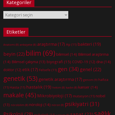
Kategoriler
Kategoriler
Etiketler
bakteri
(19)
araştırma
(17)
Aşı
(11)
Anatomi
(8)
anksiyete
(8)
bilim
(69)
beyin
(22)
bilimsel
(14)
Bilimsel araştırma
(14)
biyografi
(15)
dna
(14)
Bilimsel çalışma
(13)
COVID-19
(12)
gen
(34)
genel
(22)
etik
(17)
doktor
(12)
Felsefe
(11)
genetik
(53)
genetik araştırma
(17)
hafıza
genom
(9)
hastalık
(19)
kanser
(14)
(11)
Hasta
(11)
hekim
(8)
kadın
(8)
makale
(45)
Mikrobiyoloji
(17)
nobel
mutasyon
(11)
psikiyatri
(31)
nöroloji
(14)
(13)
nörobilim
(8)
nöron
(8)
sağlık
Psikoloji
(28)
sanat
(23)
psikolojik
(11)
ressam
(8)