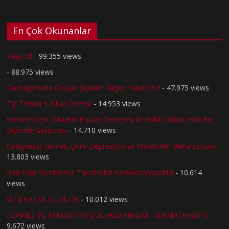
En Çok Okunanlar
Kayıt Ol
- 99.355 views
- 88.975 views
Damağımızda Oluşan Şişlikler Neyin Habercisi?
- 47.975 views
Tıp Temalı 3 Kitap Önerisi
- 14.953 views
Görsel Seçici Dikkatin E-spor Deneyimi ile İlişkili Olarak Hızlı Bir
Biçimde Gelişmesi
- 14.710 views
Girdiyseniz Hemen Çıkın! Depresyon ve Moleküler Mekanizması
-
13.803 views
Kırık Kalp Sendromu: Takotsubo Kardiyomiyopatisi
- 10.614
views
VİTİLİGO VE GENETİK
- 10.012 views
HERMES VE AFRODİT’İN ÇOCUKLARINDAN HERMAFRODİT’E
-
9.672 views