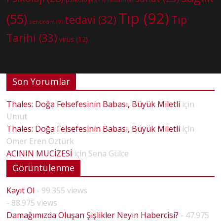
Tıp
(92)
(55)
tedavi
(32)
Tıp
sendrom
(9)
Tarihi
(33)
virüs
(12)
Son Yorumlar
Thales: Doğa Felsefesinin Babası, Büyük Miletli
için
Umut
Thales: Doğa Felsefesinin Babası, Büyük Miletli
için
Ömer Eren Öztürk
ACININ MUCİZESİ
için
Sena Gülce
Görüntülenme
Kayıt Ol
- 99.355 views
- 88.975 views
Damağımızda Oluşan Şişlikler Neyin Habercisi?
- 47.975