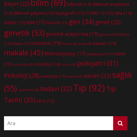
bilim
(69)
beyin
(22)
bilimsel
(14)
Bilimsel araştırma
(14)
biyografi
(15)
dna
(14)
Bilimsel çalışma
(13)
COVID-19
(12)
gen
(34)
genel
(22)
etik
(17)
doktor
(12)
Felsefe
(11)
genetik
(53)
genetik araştırma
(17)
hafıza
genom
(9)
hastalık
(19)
kanser
(14)
(11)
Hasta
(11)
hekim
(8)
kadın
(8)
makale
(45)
Mikrobiyoloji
(17)
nobel
mutasyon
(11)
psikiyatri
(31)
nöroloji
(14)
(13)
nörobilim
(8)
nöron
(8)
sağlık
Psikoloji
(28)
sanat
(23)
psikolojik
(11)
ressam
(8)
Tıp
(92)
(55)
tedavi
(32)
Tıp
sendrom
(9)
Tarihi
(33)
virüs
(12)