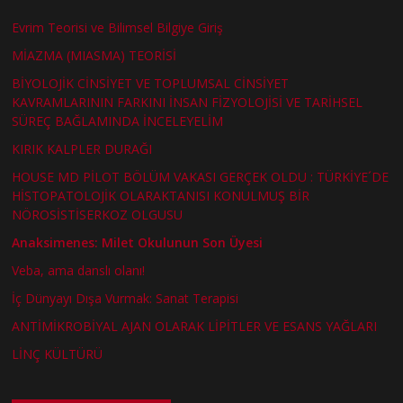
Evrim Teorisi ve Bilimsel Bilgiye Giriş
MİAZMA (MIASMA) TEORİSİ
BİYOLOJİK CİNSİYET VE TOPLUMSAL CİNSİYET
KAVRAMLARININ FARKINI İNSAN FİZYOLOJİSİ VE TARİHSEL
SÜREÇ BAĞLAMINDA İNCELEYELİM
KIRIK KALPLER DURAĞI
HOUSE MD PİLOT BÖLÜM VAKASI GERÇEK OLDU : TÜRKİYE´DE
HİSTOPATOLOJİK OLARAKTANISI KONULMUŞ BİR
NÖROSİSTİSERKOZ OLGUSU
Anaksimenes: Milet Okulunun Son Üyesi
Veba, ama danslı olanı!
İç Dünyayı Dışa Vurmak: Sanat Terapisi
ANTİMİKROBİYAL AJAN OLARAK LİPİTLER VE ESANS YAĞLARI
LİNÇ KÜLTÜRÜ