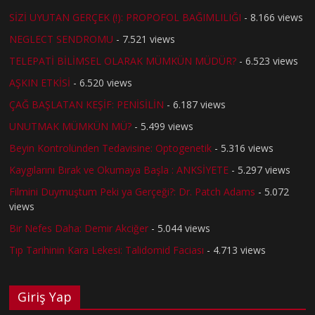
SİZİ UYUTAN GERÇEK (!): PROPOFOL BAĞIMLILIĞI
- 8.166 views
NEGLECT SENDROMU
- 7.521 views
TELEPATİ BİLİMSEL OLARAK MÜMKÜN MÜDÜR?
- 6.523 views
AŞKIN ETKİSİ
- 6.520 views
ÇAĞ BAŞLATAN KEŞİF: PENİSİLİN
- 6.187 views
UNUTMAK MÜMKÜN MÜ?
- 5.499 views
Beyin Kontrolünden Tedavisine: Optogenetik
- 5.316 views
Kaygılarını Bırak ve Okumaya Başla : ANKSİYETE
- 5.297 views
Filmini Duymuştum Peki ya Gerçeği?: Dr. Patch Adams
- 5.072
views
Bir Nefes Daha: Demir Akciğer
- 5.044 views
Tıp Tarihinin Kara Lekesi: Talidomid Faciası
- 4.713 views
Giriş Yap