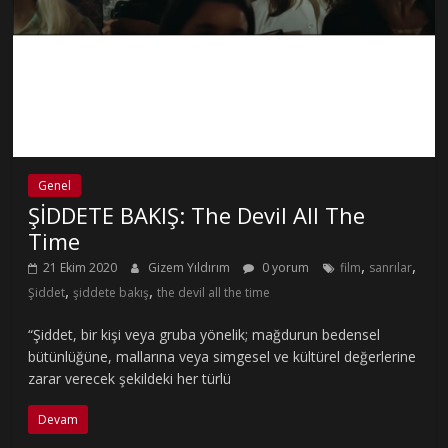
Genel
ŞİDDETE BAKIŞ: The Devil All The
Time
,
,
21 Ekim 2020
Gizem Yıldırım
0 yorum
film
sanrılar
,
,
Şiddet
şiddete bakış
the devil all the time
“Şiddet, bir kişi veya gruba yönelik; mağdurun bedensel
bütünlüğüne, mallarına veya simgesel ve kültürel değerlerine
zarar verecek şekildeki her türlü
Devam