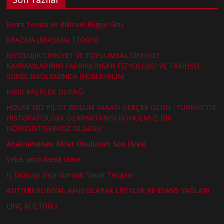
Evrim Teorisi ve Bilimsel Bilgiye Giriş
MİAZMA (MIASMA) TEORİSİ
BİYOLOJİK CİNSİYET VE TOPLUMSAL CİNSİYET
KAVRAMLARININ FARKINI İNSAN FİZYOLOJİSİ VE TARİHSEL
SÜREÇ BAĞLAMINDA İNCELEYELİM
KIRIK KALPLER DURAĞI
HOUSE MD PİLOT BÖLÜM VAKASI GERÇEK OLDU : TÜRKİYE´DE
HİSTOPATOLOJİK OLARAKTANISI KONULMUŞ BİR
NÖROSİSTİSERKOZ OLGUSU
Anaksimenes: Milet Okulunun Son Üyesi
Veba, ama danslı olanı!
İç Dünyayı Dışa Vurmak: Sanat Terapisi
ANTİMİKROBİYAL AJAN OLARAK LİPİTLER VE ESANS YAĞLARI
LİNÇ KÜLTÜRÜ