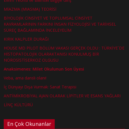
Evrim Teorisi ve Bilimsel Bilgiye Giriş
MİAZMA (MIASMA) TEORİSİ
BİYOLOJİK CİNSİYET VE TOPLUMSAL CİNSİYET
KAVRAMLARININ FARKINI İNSAN FİZYOLOJİSİ VE TARİHSEL
SÜREÇ BAĞLAMINDA İNCELEYELİM
KIRIK KALPLER DURAĞI
HOUSE MD PİLOT BÖLÜM VAKASI GERÇEK OLDU : TÜRKİYE´DE
HİSTOPATOLOJİK OLARAKTANISI KONULMUŞ BİR
NÖROSİSTİSERKOZ OLGUSU
Anaksimenes: Milet Okulunun Son Üyesi
Veba, ama danslı olanı!
İç Dünyayı Dışa Vurmak: Sanat Terapisi
ANTİMİKROBİYAL AJAN OLARAK LİPİTLER VE ESANS YAĞLARI
LİNÇ KÜLTÜRÜ
En Çok Okunanlar