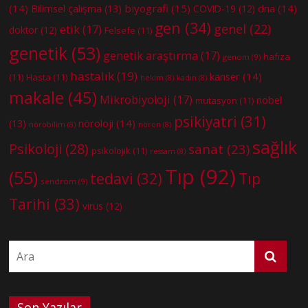
(14)
biyografi
(15)
dna
(14)
Bilimsel çalışma
(13)
COVID-19
(12)
gen
(34)
genel
(22)
etik
(17)
doktor
(12)
Felsefe
(11)
genetik
(53)
genetik araştırma
(17)
hafıza
genom
(9)
hastalık
(19)
kanser
(14)
(11)
Hasta
(11)
hekim
(8)
kadın
(8)
makale
(45)
Mikrobiyoloji
(17)
nobel
mutasyon
(11)
psikiyatri
(31)
nöroloji
(14)
(13)
nörobilim
(8)
nöron
(8)
sağlık
Psikoloji
(28)
sanat
(23)
psikolojik
(11)
ressam
(8)
Tıp
(92)
(55)
tedavi
(32)
Tıp
sendrom
(9)
Tarihi
(33)
virüs
(12)
Son Yazılar