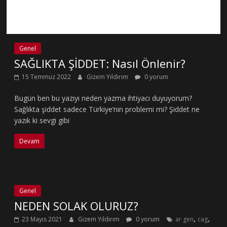
Genel
SAĞLIKTA ŞİDDET: Nasıl Önlenir?
15 Temmuz 2022
Gizem Yıldırım
0 yorum
Bugün ben bu yazıyı neden yazma ihtiyacı duyuyorum?
Sağlıkta şiddet sadece Türkiye’nin problemi mi? Şiddet ne
yazık ki sevgi gibi
Devam
Genel
NEDEN SOLAK OLURUZ?
,
,
23 Mayıs 2021
Gizem Yıldırım
0 yorum
ar gen
cag