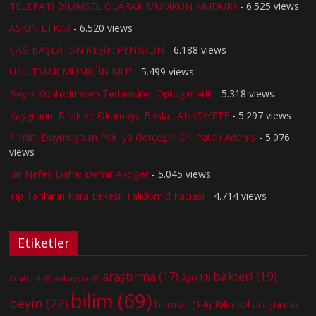
TELEPATİ BİLİMSEL OLARAK MÜMKÜN MÜDÜR?
- 6.525 views
AŞKIN ETKİSİ
- 6.520 views
ÇAĞ BAŞLATAN KEŞİF: PENİSİLİN
- 6.188 views
UNUTMAK MÜMKÜN MÜ?
- 5.499 views
Beyin Kontrolünden Tedavisine: Optogenetik
- 5.318 views
Kaygılarını Bırak ve Okumaya Başla : ANKSİYETE
- 5.297 views
Filmini Duymuştum Peki ya Gerçeği?: Dr. Patch Adams
- 5.076
views
Bir Nefes Daha: Demir Akciğer
- 5.045 views
Tıp Tarihinin Kara Lekesi: Talidomid Faciası
- 4.714 views
Etiketler
bakteri
(19)
araştırma
(17)
Aşı
(11)
Anatomi
(8)
anksiyete
(8)
bilim
(69)
beyin
(22)
bilimsel
(14)
Bilimsel araştırma