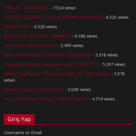
NEGLECT SENDROMU
- 7.524 views
TELEPATİ BİLİMSEL OLARAK MÜMKÜN MÜDÜR?
- 6.525 views
AŞKIN ETKİSİ
- 6.520 views
ÇAĞ BAŞLATAN KEŞİF: PENİSİLİN
- 6.188 views
UNUTMAK MÜMKÜN MÜ?
- 5.499 views
Beyin Kontrolünden Tedavisine: Optogenetik
- 5.318 views
Kaygılarını Bırak ve Okumaya Başla : ANKSİYETE
- 5.297 views
Filmini Duymuştum Peki ya Gerçeği?: Dr. Patch Adams
- 5.076
views
Bir Nefes Daha: Demir Akciğer
- 5.045 views
Tıp Tarihinin Kara Lekesi: Talidomid Faciası
- 4.714 views
Giriş Yap
Username or Email