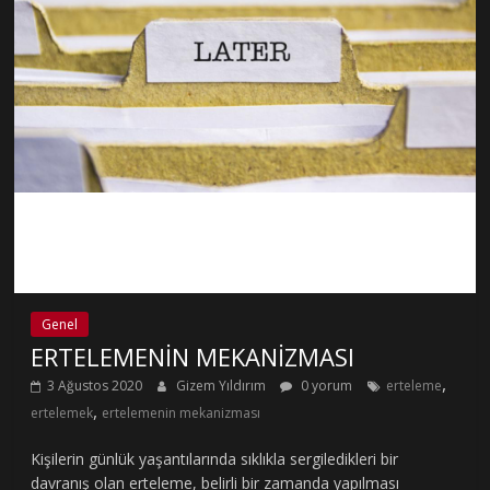
Genel
ERTELEMENİN MEKANİZMASI
,
3 Ağustos 2020
Gizem Yıldırım
0 yorum
erteleme
,
ertelemek
ertelemenin mekanizması
Kişilerin günlük yaşantılarında sıklıkla sergiledikleri bir
davranış olan erteleme, belirli bir zamanda yapılması