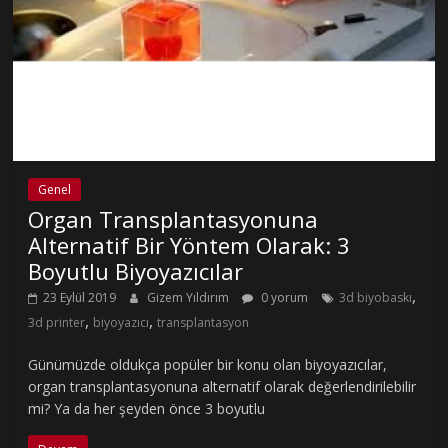
Genel
Organ Transplantasyonuna
Alternatif Bir Yöntem Olarak: 3
Boyutlu Biyoyazıcılar
,
23 Eylül 2019
Gizem Yıldırım
0 yorum
3d biyobaskı
,
,
3d printer
biyoyazıcı
transplantasyon
Günümüzde oldukça popüler bir konu olan biyoyazıcılar,
organ transplantasyonuna alternatif olarak değerlendirilebilir
mi? Ya da her şeyden önce 3 boyutlu