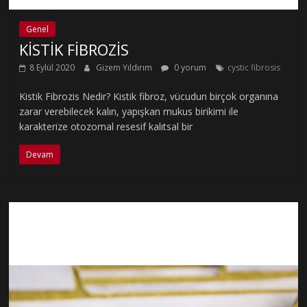
Genel
KİSTİK FİBROZİS
8 Eylül 2020
Gizem Yıldırım
0 yorum
cystic fibrosis
Kistik Fibrozis Nedir? Kistik fibroz, vücudun birçok organına
zarar verebilecek kalın, yapışkan mukus birikimi ile
karakterize otozomal resesif kalıtsal bir
Devam