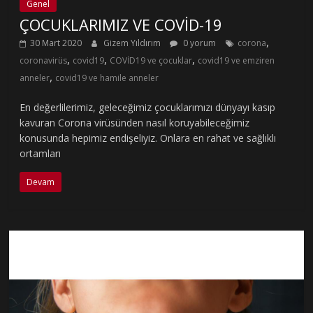
Genel
ÇOCUKLARIMIZ VE COVİD-19
,
30 Mart 2020
Gizem Yıldırım
0 yorum
corona
,
,
,
coronavirüs
covid19
COVİD19 ve çocuklar
covid19 ve emziren
,
anneler
covid19 ve hamile anneler
En değerlilerimiz, geleceğimiz çocuklarımızı dünyayı kasıp
kavuran Corona virüsünden nasıl koruyabileceğimiz
konusunda hepimiz endişeliyiz. Onlara en rahat ve sağlıklı
ortamları
Devam