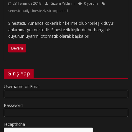
23 Temmuz 2019
Gizem Yıldırım
0 yorum
,
,
senestopati
sinestezi
stroop etkisi
Sinestezi, Yunanca kökenli bir kelime olup “birleşik duyu”
anlamına gelmektedir. Sinestezik kişilerde herhangi bir
duyunun uyarımı otomatik olarak başka bir
Devam
Giriş Yap
Username or Email
Password
recapthcha