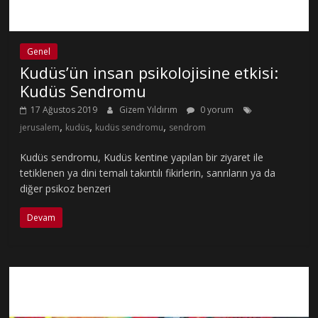
Genel
Kudüs’ün insan psikolojisine etkisi:
Kudüs Sendromu
17 Ağustos 2019
Gizem Yıldırım
0 yorum
,
,
,
jerusalem
kudüs
kudüs sendromu
sendrom
Kudüs sendromu, Kudüs kentine yapılan bir ziyaret ile
tetiklenen ya dini temalı takıntılı fikirlerin, sanrıların ya da
diğer psikoz benzeri
Devam