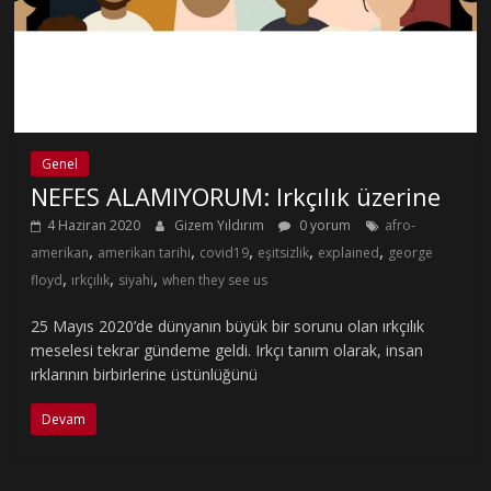
Genel
NEFES ALAMIYORUM: Irkçılık üzerine
4 Haziran 2020
Gizem Yıldırım
0 yorum
afro-
,
,
,
,
,
amerikan
amerikan tarihi
covid19
eşitsizlik
explained
george
,
,
,
floyd
ırkçılık
siyahi
when they see us
25 Mayıs 2020’de dünyanın büyük bir sorunu olan ırkçılık
meselesi tekrar gündeme geldi. Irkçı tanım olarak, insan
ırklarının birbirlerine üstünlüğünü
Devam