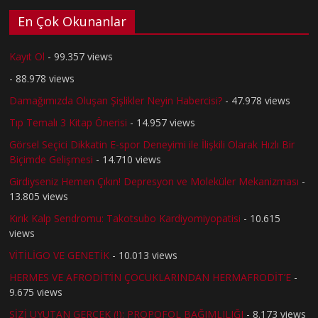
En Çok Okunanlar
Kayıt Ol
- 99.357 views
- 88.978 views
Damağımızda Oluşan Şişlikler Neyin Habercisi?
- 47.978 views
Tıp Temalı 3 Kitap Önerisi
- 14.957 views
Görsel Seçici Dikkatin E-spor Deneyimi ile İlişkili Olarak Hızlı Bir
Biçimde Gelişmesi
- 14.710 views
Girdiyseniz Hemen Çıkın! Depresyon ve Moleküler Mekanizması
-
13.805 views
Kırık Kalp Sendromu: Takotsubo Kardiyomiyopatisi
- 10.615
views
VİTİLİGO VE GENETİK
- 10.013 views
HERMES VE AFRODİT’İN ÇOCUKLARINDAN HERMAFRODİT’E
-
9.675 views
SİZİ UYUTAN GERÇEK (!): PROPOFOL BAĞIMLILIĞI
- 8.173 views