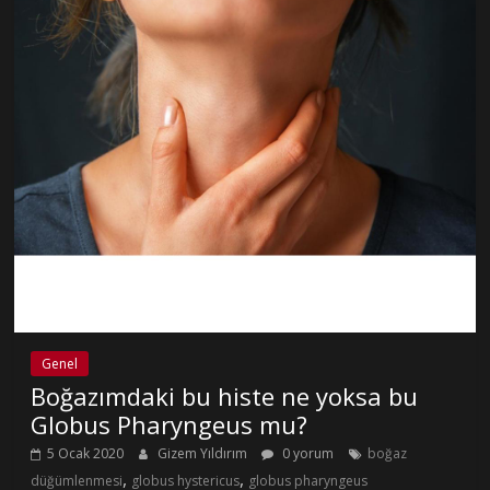
Genel
Boğazımdaki bu histe ne yoksa bu
Globus Pharyngeus mu?
5 Ocak 2020
Gizem Yıldırım
0 yorum
boğaz
,
,
düğümlenmesi
globus hystericus
globus pharyngeus