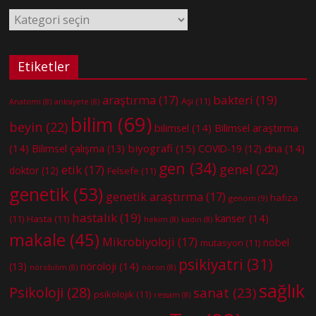
Kategoriler
Etiketler
bakteri
(19)
araştırma
(17)
Aşı
(11)
Anatomi
(8)
anksiyete
(8)
bilim
(69)
beyin
(22)
bilimsel
(14)
Bilimsel araştırma
(14)
biyografi
(15)
dna
(14)
Bilimsel çalışma
(13)
COVID-19
(12)
gen
(34)
genel
(22)
etik
(17)
doktor
(12)
Felsefe
(11)
genetik
(53)
genetik araştırma
(17)
hafıza
genom
(9)
hastalık
(19)
kanser
(14)
(11)
Hasta
(11)
hekim
(8)
kadın
(8)
makale
(45)
Mikrobiyoloji
(17)
nobel
mutasyon
(11)
psikiyatri
(31)
nöroloji
(14)
(13)
nörobilim
(8)
nöron
(8)
sağlık
Psikoloji
(28)
sanat
(23)
psikolojik
(11)
ressam
(8)