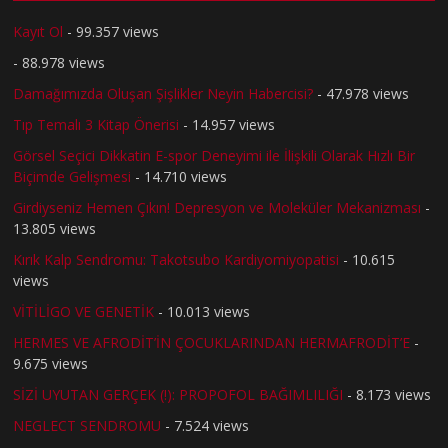
Kayıt Ol
- 99.357 views
- 88.978 views
Damağımızda Oluşan Şişlikler Neyin Habercisi?
- 47.978 views
Tıp Temalı 3 Kitap Önerisi
- 14.957 views
Görsel Seçici Dikkatin E-spor Deneyimi ile İlişkili Olarak Hızlı Bir
Biçimde Gelişmesi
- 14.710 views
Girdiyseniz Hemen Çıkın! Depresyon ve Moleküler Mekanizması
-
13.805 views
Kırık Kalp Sendromu: Takotsubo Kardiyomiyopatisi
- 10.615
views
VİTİLİGO VE GENETİK
- 10.013 views
HERMES VE AFRODİT’İN ÇOCUKLARINDAN HERMAFRODİT’E
-
9.675 views
SİZİ UYUTAN GERÇEK (!): PROPOFOL BAĞIMLILIĞI
- 8.173 views
NEGLECT SENDROMU
- 7.524 views