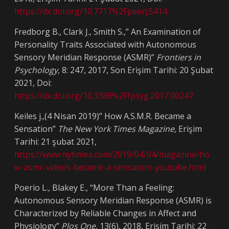
https://dx.doi.org/10.7717%2Fpeerj.5414
Fredborg B., Clark J., Smith S.,” An Examination of
Personality Traits Associated with Autonomous
Sensory Meridian Response (ASMR)”
Frontiers in
Psychology,
8: 247, 2017, Son Erişim Tarihi: 20 Şubat
2021, Doi:
https://dx.doi.org/10.3389%2Ffpsyg.2017.00247
Keiles j.,(4 Nisan 2019)” How A.S.M.R. Became a
Sensation”
The New York Times Magazine,
Erişim
Tarihi: 21 şubat 2021,
https://www.nytimes.com/2019/04/04/magazine/ho
w-asmr-videos-became-a-sensation-youtube.html
Poerio L., Blakey E., “More Than a Feeling:
Autonomous Sensory Meridian Response (ASMR) is
Characterized by Reliable Changes in Affect and
Physiology”
Plos One,
13(6), 2018, Erişim Tarihi: 22