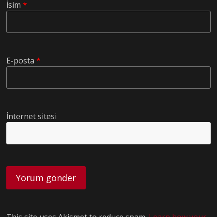
İsim
*
E-posta
*
İnternet sitesi
This site uses Akismet to reduce spam.
Learn how your