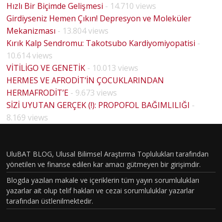
Hızlı Bir Biçimde Gelişmesi
- 14.710 views
Girdiyseniz Hemen Çıkın! Depresyon ve Moleküler
Mekanizması
- 13.804 views
Kırık Kalp Sendromu: Takotsubo Kardiyomiyopatisi
-
10.614 views
VİTİLİGO VE GENETİK
- 10.013 views
HERMES VE AFRODİT’İN ÇOCUKLARINDAN
HERMAFRODİT’E
- 9.673 views
SİZİ UYUTAN GERÇEK (!): PROPOFOL BAĞIMLILIĞI
-
HOUSE
8.169 views
MD
PİLOT
BÖLÜM
UluBAT BLOG, Ulusal Bilimsel Araştırma Toplulukları tarafından
yönetilen ve finanse edilen kar amacı gütmeyen bir girişimdir.
VAKASI
Blogda yazılan makale ve içeriklerin tüm yayın sorumlulukları
GERÇEK
yazarlar ait olup telif hakları ve cezai sorumluluklar yazarlar
OLDU :
tarafından üstlenilmektedir.
TÜRKİY