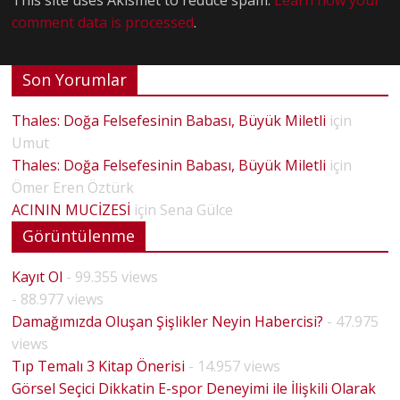
comment data is processed
.
Son Yorumlar
Thales: Doğa Felsefesinin Babası, Büyük Miletli
için
Umut
Thales: Doğa Felsefesinin Babası, Büyük Miletli
için
Ömer Eren Öztürk
ACININ MUCİZESİ
için
Sena Gülce
Görüntülenme
Kayıt Ol
- 99.355 views
- 88.977 views
Damağımızda Oluşan Şişlikler Neyin Habercisi?
- 47.975
views
Tıp Temalı 3 Kitap Önerisi
- 14.957 views
Görsel Seçici Dikkatin E-spor Deneyimi ile İlişkili Olarak