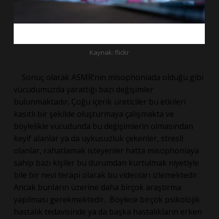
Kaynak: flickr
Sonuç olarak ASMR’nin misophoniada olduğu gibi
vücudumuzda yarattığı bazı değişimler
bulunmaktadır. Çoğu içerik üreticiler bu etkileri
kasıtlı bir şekilde oluşturmaya çalışmakta ve
böylelikle vücudunda bu değişimlerin olmasından
keyif alanlar ya da uykusuzluk çekenler, stresli
olanlar, rahatlamak isteyenler hatta misophoniaya
sahip bazı kişiler bu durumdan kurtulmak niyetiyle
bile bir nevi terapi olarak bu videoları izlemektedir.
Ancak bunların üzerine daha birçok araştırma
yapılması gerekmektedir. Böylece birçok psikolojik
hastalık tedavisinde ya da başka hastalıkların erken