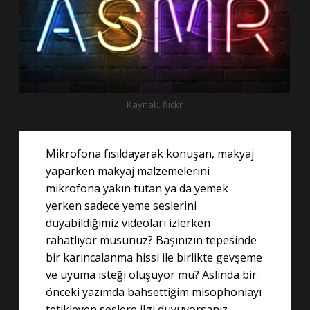
Kaynak. flickr
Mikrofona fısıldayarak konuşan, makyaj
yaparken makyaj malzemelerini
mikrofona yakın tutan ya da yemek
yerken sadece yeme seslerini
duyabildiğimiz videoları izlerken
rahatlıyor musunuz? Başınızın tepesinde
bir karıncalanma hissi ile birlikte gevşeme
ve uyuma isteği oluşuyor mu? Aslında bir
önceki yazımda bahsettiğim misophoniayı
tetikleyen seslere ilgi duyuyorsanız