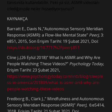
tanısında kullanılabilir. Peki ya siz, ASMR videoları
izlediğinizde neler hissediyorsunuz?
KAYNAKÇA
Barratt E., Davis N.,”Autonomous Sensory Meridian
Response (ASMR): a Flow-like Mental State”
PeerJ,
3:
e851, 2015, Son Erişim Tarihi: 19 Şubat 2021, Doi:
https://dx.doi.org/10.7717%2Fpeerj.851
Cline j.,(26 Eylül 2018)” What Is ASMR and Why Are
People Watching These Videos?”
Psychology Today,
Erişim Tarihi: 23 Şubat 2021,
https://www.psychologytoday.com/intl/blog/sleeple
ss-in-america/201809/what-is-asmr-and-why-are-
people-watching-these-videos
Fredborg B., Clark J.,” Mindfulness and Autonomous
Sensory Meridian Response (ASMR)”
PeerJ,
6:e5414,
2018, Erişim Tarihi: 21 Şubat 2021, Doi: