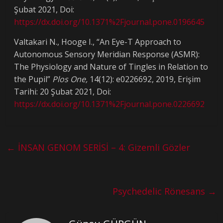
Şubat 2021, Doi:
https://dx.doi.org/10.1371%2Fjournal.pone.0196645
Valtakari N., Hooge I., “An Eye-T Approach to
Autonomous Sensory Meridian Response (ASMR):
The Physiology and Nature of Tingles in Relation to
the Pupil”
Plos One,
14(12): e0226692, 2019, Erişim
Tarihi: 20 Şubat 2021, Doi:
https://dx.doi.org/10.1371%2Fjournal.pone.0226692
←
İNSAN GENOM SERİSİ – 4: Gizemli Gözler
Psychedelic Rönesans
→