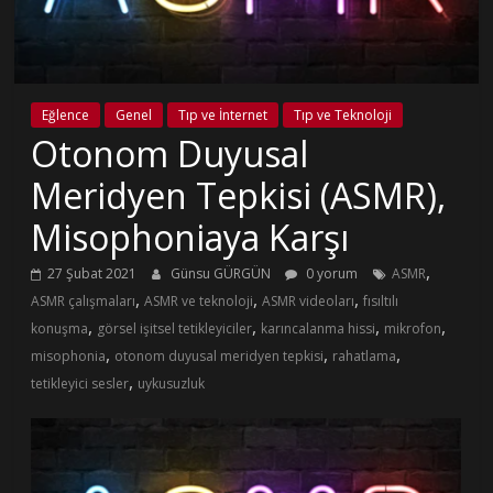
Eğlence
Genel
Tıp ve İnternet
Tıp ve Teknoloji
Otonom Duyusal
Meridyen Tepkisi (ASMR),
Misophoniaya Karşı
,
27 Şubat 2021
Günsu GÜRGÜN
0 yorum
ASMR
,
,
,
ASMR çalışmaları
ASMR ve teknoloji
ASMR videoları
fısıltılı
,
,
,
,
konuşma
görsel işitsel tetikleyiciler
karıncalanma hissi
mikrofon
,
,
,
misophonia
otonom duyusal meridyen tepkisi
rahatlama
,
tetikleyici sesler
uykusuzluk