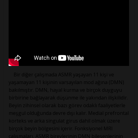
Bir diğer çalışmada ASMR yaşayan 11 kişi ve
yaşamayan 11 kişinin varsayılan mod ağına (DMN)
bakılmıştır. DMN, hayal kurma ve birçok duyguyu
birbirine bağlayarak düşünme ile yakından ilişkilidir.
Beyin zihinsel olarak bazı görev odaklı faaliyetlerle
meşgul olduğunda devre dışı kalır. Medial prefrontal
korteks ve arka singulat girus dahil olmak üzere
birçok beyin bölgesini içerir. Fonksiyonel MRI
çalışmaları, ASMR bireylerinin DMN bileşenlerinin