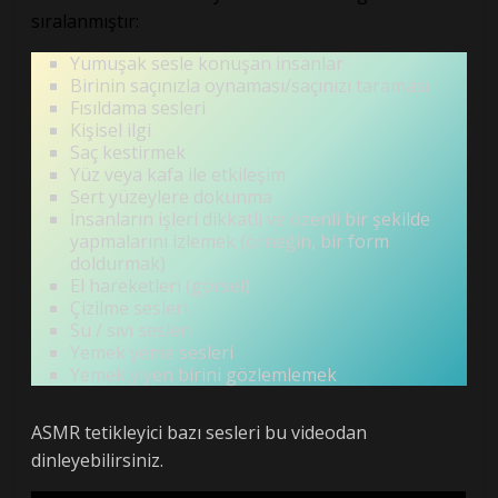
sıralanmıştır:
Yumuşak sesle konuşan insanlar
Birinin saçınızla oynaması/saçınızı taraması
Fısıldama sesleri
Kişisel ilgi
Saç kestirmek
Yüz veya kafa ile etkileşim
Sert yüzeylere dokunma
İnsanların işleri dikkatli ve özenli bir şekilde
yapmalarını izlemek (örneğin, bir form
doldurmak)
El hareketleri (görsel)
Çizilme sesleri
Su / sıvı sesleri
Yemek yeme sesleri
Yemek yiyen birini gözlemlemek
ASMR tetikleyici bazı sesleri bu videodan
dinleyebilirsiniz.