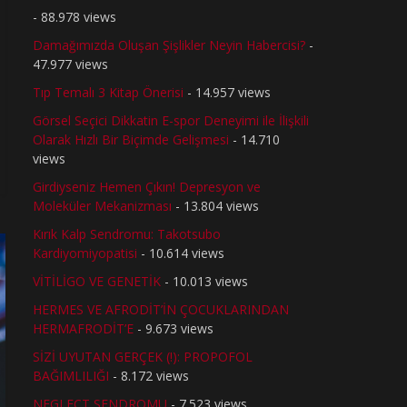
- 88.978 views
Damağımızda Oluşan Şişlikler Neyin Habercisi?
-
47.977 views
Tıp Temalı 3 Kitap Önerisi
- 14.957 views
Görsel Seçici Dikkatin E-spor Deneyimi ile İlişkili
Olarak Hızlı Bir Biçimde Gelişmesi
- 14.710
views
Girdiyseniz Hemen Çıkın! Depresyon ve
Moleküler Mekanizması
- 13.804 views
Kırık Kalp Sendromu: Takotsubo
Kardiyomiyopatisi
- 10.614 views
VİTİLİGO VE GENETİK
- 10.013 views
HERMES VE AFRODİT’İN ÇOCUKLARINDAN
HERMAFRODİT’E
- 9.673 views
SİZİ UYUTAN GERÇEK (!): PROPOFOL
BAĞIMLILIĞI
- 8.172 views
NEGLECT SENDROMU
- 7.523 views