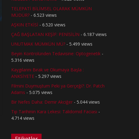
TELEPATİ BİLİMSEL OLARAK MÜMKÜN
MÜDÜR?
- 6.523 views
AŞKIN ETKİSİ
- 6.520 views
ÇAĞ BAŞLATAN KEŞİF: PENİSİLİN
- 6.187 views
UNUTMAK MÜMKÜN MÜ?
- 5.499 views
Beyin Kontrolünden Tedavisine: Optogenetik
-
5.316 views
Kaygılarını Bırak ve Okumaya Başla :
ANKSİYETE
- 5.297 views
Filmini Duymuştum Peki ya Gerçeği?: Dr. Patch
Adams
- 5.075 views
Bir Nefes Daha: Demir Akciğer
- 5.044 views
Tıp Tarihinin Kara Lekesi: Talidomid Faciası
-
4.714 views
Etiketler