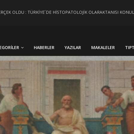
RÇEK OLDU : TÜRKİYE´DE HİSTOPATOLOJİK OLARAKTANISI KONU
 CİNSİYET KAVRAMLARININ FARKINI İNSAN FİZYOLOJİSİ VE TARİH
EGORILER
HABERLER
YAZILAR
MAKALELER
TIP