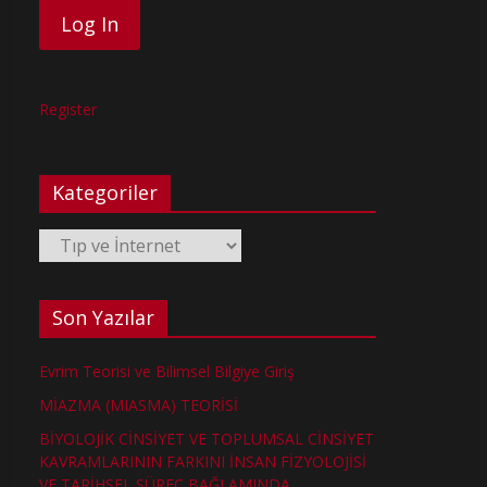
Register
Kategoriler
Kategoriler
Son Yazılar
Evrim Teorisi ve Bilimsel Bilgiye Giriş
MİAZMA (MIASMA) TEORİSİ
BİYOLOJİK CİNSİYET VE TOPLUMSAL CİNSİYET
KAVRAMLARININ FARKINI İNSAN FİZYOLOJİSİ
VE TARİHSEL SÜREÇ BAĞLAMINDA