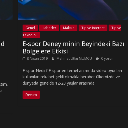
Genel
Haberler
Makale
Tıp ve İnternet
Tıp ve
Teknoloji
id
E-spor Deneyiminin Beyindeki Bazı
Bölgelere Etkisi
8 Nisan 2019
Mehmet Utku MUMCU
0 yorum
E-spor Nedir? E-spor en temel anlamda video oyunları
kullanılan rekabet şekli olmakla beraber ülkemizde ve
dünyada genelde 12-20 yaşlar arasında
ştim.
da
Devam