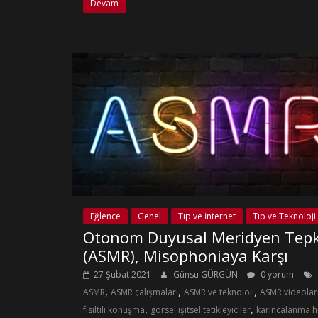
Devam
Eğlence
Genel
Tıp ve İnternet
Tıp ve Teknoloji
Otonom Duyusal Meridyen Tepk
(ASMR), Misophoniaya Karşı
27 Şubat 2021
Günsu GÜRGÜN
0 yorum
,
,
,
ASMR
ASMR çalışmaları
ASMR ve teknoloji
ASMR videolar
,
,
fısıltılı konuşma
görsel işitsel tetikleyiciler
karıncalanma hi