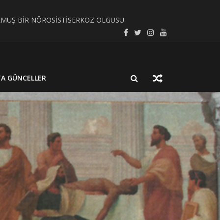
LMUŞ BİR NÖROSİSTİSERKOZ OLGUSU
SEL SÜREÇ BAĞLAMINDA İNCELEYELİM
TA GÜNCELLER