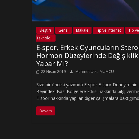
Eleştiri
Genel
Makale
Tıp ve İnternet
Tıp ve
Teknoloji
E-spor, Erkek Oyuncuların Stero
Hormon Düzeylerinde Değişiklik
Yapar Mı?
22 Nisan 2019
Mehmet Utku MUMCU
Size bir önceki yazımda E-spor E-spor Deneyiminin
Beyindeki Bazı Bölgelere Etkisi hakkında bilgi vermi
E-spor hakkında yapılan diğer çalışmalara baktığım
Devam