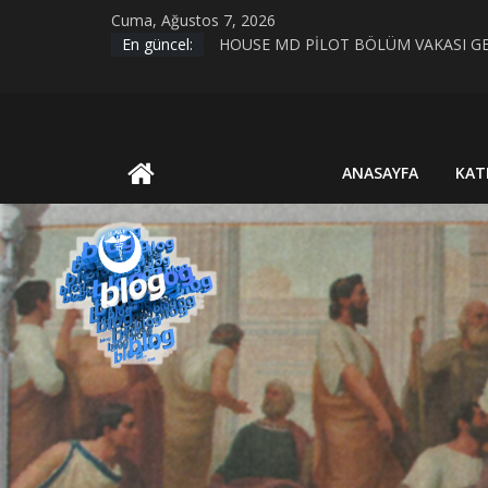
Skip
Cuma, Ağustos 7, 2026
to
En güncel:
KIRIK KALPLER DURAĞI
content
HOUSE MD PİLOT BÖLÜM VAKASI GE
Evrim Teorisi ve Bilimsel Bilgiye Giriş
MİAZMA (MIASMA) TEORİSİ
UluBAT
BİYOLOJİK CİNSİYET VE TOPLUMSAL
ANASAYFA
KAT
Blog
Ya
Öyle
Değilse?