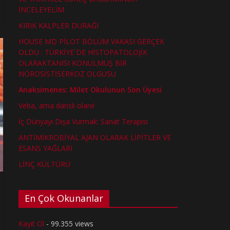
İNCELEYELİM
KIRIK KALPLER DURAĞI
HOUSE MD PİLOT BÖLÜM VAKASI GERÇEK
OLDU : TÜRKİYE´DE HİSTOPATOLOJİK
OLARAKTANISI KONULMUŞ BİR
NÖROSİSTİSERKOZ OLGUSU
Anaksimenes: Milet Okulunun Son Üyesi
Veba, ama danslı olanı!
İç Dünyayı Dışa Vurmak: Sanat Terapisi
ANTİMİKROBİYAL AJAN OLARAK LİPİTLER VE
ESANS YAĞLARI
LİNÇ KÜLTÜRÜ
En Çok Okunanlar
Kayıt Ol
- 99.355 views