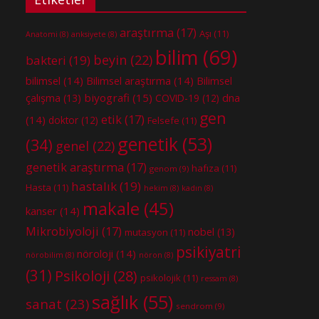
araştırma
(17)
Aşı
(11)
Anatomi
(8)
anksiyete
(8)
bilim
(69)
beyin
(22)
bakteri
(19)
bilimsel
(14)
Bilimsel araştırma
(14)
Bilimsel
biyografi
(15)
dna
çalışma
(13)
COVID-19
(12)
gen
etik
(17)
(14)
doktor
(12)
Felsefe
(11)
genetik
(53)
(34)
genel
(22)
genetik araştırma
(17)
hafıza
(11)
genom
(9)
hastalık
(19)
Hasta
(11)
hekim
(8)
kadın
(8)
makale
(45)
kanser
(14)
Mikrobiyoloji
(17)
nobel
(13)
mutasyon
(11)
psikiyatri
nöroloji
(14)
nörobilim
(8)
nöron
(8)
(31)
Psikoloji
(28)
psikolojik
(11)
ressam
(8)
sağlık
(55)
sanat
(23)
sendrom
(9)