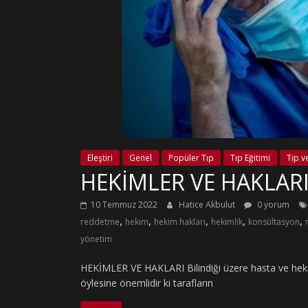
Eleştiri
Genel
Popüler Tıp
Tıp Eğitimi
Tıp ve
HEKİMLER VE HAKLAR
10 Temmuz 2022
Hatice Akbulut
0 yorum
,
,
,
,
,
reddetme
hekim
hekim hakları
hekimlik
konsültasyon
yönetim
HEKİMLER VE HAKLARI Bilindiği üzere hasta ve hekim il
öylesine önemlidir ki tarafların