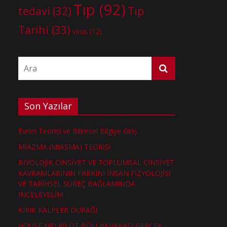
Tıp
(92)
tedavi
(32)
Tıp
Tarihi
(33)
virüs
(12)
Son Yazılar
Evrim Teorisi ve Bilimsel Bilgiye Giriş
MİAZMA (MIASMA) TEORİSİ
BİYOLOJİK CİNSİYET VE TOPLUMSAL CİNSİYET
KAVRAMLARININ FARKINI İNSAN FİZYOLOJİSİ
VE TARİHSEL SÜREÇ BAĞLAMINDA
İNCELEYELİM
KIRIK KALPLER DURAĞI
HOUSE MD PİLOT BÖLÜM VAKASI GERÇEK