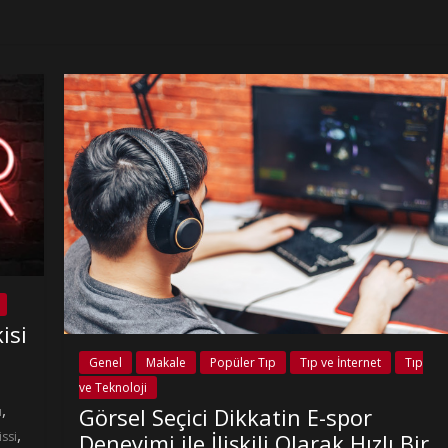
isi
Genel
Makale
Popüler Tıp
Tıp ve İnternet
Tıp
ve Teknoloji
,
Görsel Seçici Dikkatin E-spor
ı
,
Deneyimi ile İlişkili Olarak Hızlı Bir
ssi