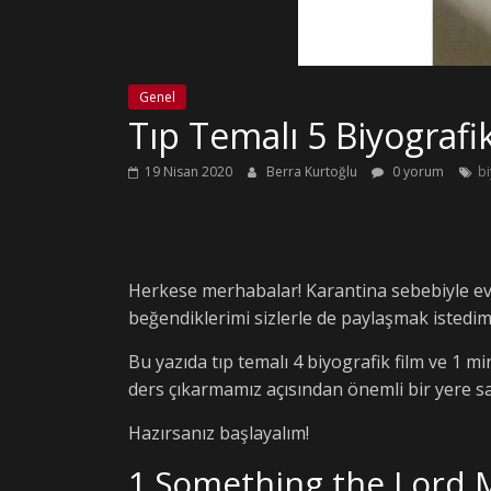
Genel
Tıp Temalı 5 Biyografi
19 Nisan 2020
Berra Kurtoğlu
0 yorum
bi
Herkese merhabalar! Karantina sebebiyle evl
beğendiklerimi sizlerle de paylaşmak istedim
Bu yazıda tıp temalı 4 biyografik film ve 1 m
ders çıkarmamız açısından önemli bir yere sa
Hazırsanız başlayalım!
1.Something the Lord M