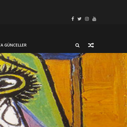
SEL SÜREÇ BAĞLAMINDA İNCELEYELİM
LMUŞ BİR NÖROSİSTİSERKOZ OLGUSU
TA GÜNCELLER