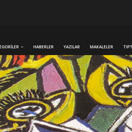
 CİNSİYET KAVRAMLARININ FARKINI İNSAN FİZYOLOJİSİ VE TARİH
RÇEK OLDU : TÜRKİYE´DE HİSTOPATOLOJİK OLARAKTANISI KONU
EGORILER
HABERLER
YAZILAR
MAKALELER
TIP