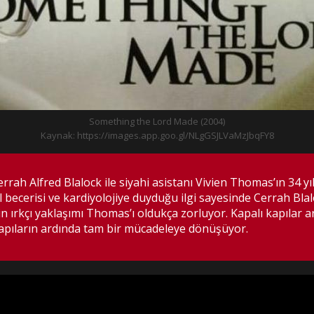
Something the Lord Made (2004)
Kaynak: https://images.app.goo.gl/NLgGSJLVaMzJbqFY8
ah Alfred Blalock ile siyahi asistanı Vivien Thomas’ın 34 yıllı
becerisi ve kardiyolojiye duyduğu ilgi sayesinde Cerrah Blal
n ırkçı yaklaşımı Thomas’ı oldukça zorluyor. Kapalı kapılar
kapıların ardında tam bir mücadeleye dönüşüyor.