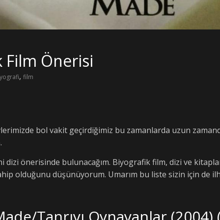
k Film Önerisi
,
yografi
film
erimizde bol vakit geçirdiğimiz bu zamanlarda uzun zamandır 
.
ini dizi önerisinde bulunacağım. Biyografik film, dizi ve kitap
hip olduğunu düşünüyorum. Umarım bu liste sizin için de ilh
ade/Tanrıyı Oynayanlar (2004) (