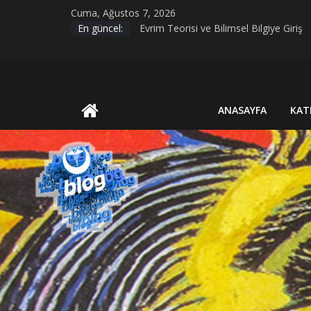
Skip
Cuma, Ağustos 7, 2026
to
En güncel:
Evrim Teorisi ve Bilimsel Bilgiye Giriş
content
MİAZMA (MIASMA) TEORİSİ
BİYOLOJİK CİNSİYET VE TOPLUMSAL
KIRIK KALPLER DURAĞI
UluBAT
HOUSE MD PİLOT BÖLÜM VAKASI GE
ANASAYFA
KAT
Blog
Ya
Öyle
Değilse?