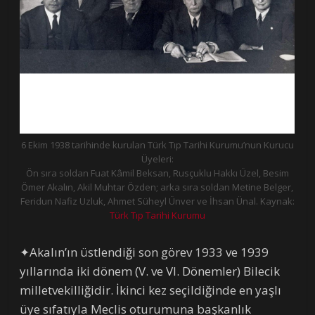
6 Ekim 1938 tarihinde kurulan Türk Tıp Tarihi Kurumu’nun Kurucu
Üyeleri:
Ön sıra soldan Fuat Kâmil Beksan, Rusçuklu Hakkı Üzel, Besim
Ömer Akalın, Akil Muhtar Özden; arka sıra soldan Metine Belger,
Feridun Nafiz Uzluk, Ahmet Süheyl Ünver ve İhsan Ünal. Kaynak:
Türk Tıp Tarihi Kurumu
✦Akalın’ın üstlendiği son görev 1933 ve 1939
yıllarında iki dönem (V. ve VI. Dönemler) Bilecik
milletvekilliğidir. İkinci kez seçildiğinde en yaşlı
üye sıfatıyla Meclis oturumuna başkanlık