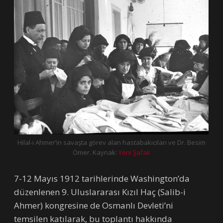
Hilal-i Ahmer’in savaşta görev alan hastabakıcıları ve Dr. Besim
Ömer. Kaynak:
Yeni Şafak
7-12 Mayıs 1912 tarihlerinde Washington’da
düzenlenen 9. Uluslararası Kızıl Haç (Salib-i
Ahmer) kongresine de Osmanlı Devleti’ni
temsilen katılarak, bu toplantı hakkında