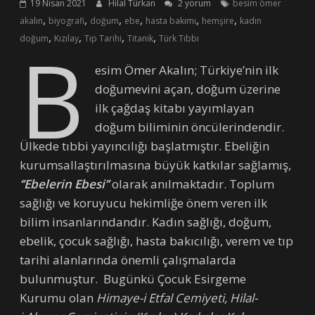
19 Nisan 2021
Hilal Türkan
2 yorum
besim ömer
,
,
,
,
,
,
akalın
biyografi
doğum
ebe
hasta bakımı
hemşire
kadın
,
,
,
,
B
doğum
Kızılay
Tıp Tarihi
Titanik
Türk Tıbbı
esim Ömer Akalın; Türkiye’nin ilk
doğumevini açan, doğum üzerine
ilk çağdaş kitabı yayımlayan
doğum biliminin öncülerindendir.
Ülkede tıbbi yayıncılığı başlatmıştır. Ebeliğin
kurumsallaştırılmasına büyük katkılar sağlamış,
‘’Ebelerin Ebesi’’
olarak anılmaktadır. Toplum
sağlığı ve koruyucu hekimliğe önem veren ilk
bilim insanlarındandır. Kadın sağlığı, doğum,
ebelik, çocuk sağlığı, hasta bakıcılığı, verem ve tıp
tarihi alanlarında önemli çalışmalarda
bulunmuştur. Bugünkü Çocuk Esirgeme
Kurumu olan
Himaye-i Etfal Cemiyeti, Hilal-