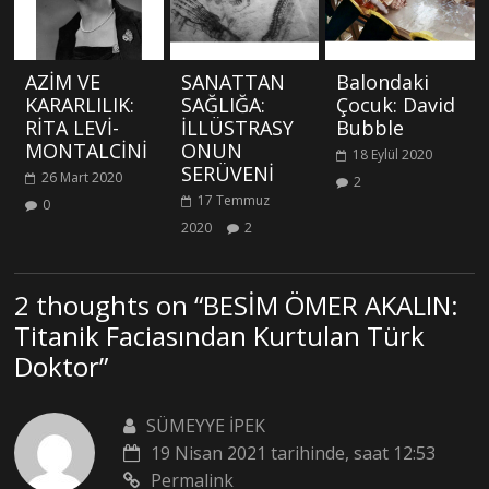
AZİM VE
SANATTAN
Balondaki
KARARLILIK:
SAĞLIĞA:
Çocuk: David
RİTA LEVİ-
İLLÜSTRASY
Bubble
MONTALCİNİ
ONUN
18 Eylül 2020
SERÜVENİ
26 Mart 2020
2
17 Temmuz
0
2020
2
2 thoughts on “
BESİM ÖMER AKALIN:
Titanik Faciasından Kurtulan Türk
Doktor
”
SÜMEYYE İPEK
19 Nisan 2021 tarihinde, saat 12:53
Permalink