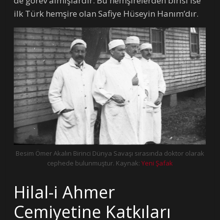
de görev almışlardır. Bu hemşirelerden birisi ise
ilk Türk hemşire olan Safiye Hüseyin Hanım’dır.
Besim Ömer Akalın Birinci Dünya Savaşı sırasında doktor olarak
cephede bulunmuştur. Kaynak:
Yeni Şafak
Hilal-i Ahmer
Cemiyetine Katkıları