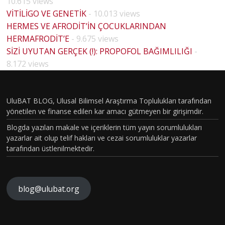
10.615 views
VİTİLİGO VE GENETİK
- 10.013 views
HERMES VE AFRODİT’İN ÇOCUKLARINDAN
HERMAFRODİT’E
- 9.675 views
BİYOLO
SİZİ UYUTAN GERÇEK (!): PROPOFOL BAĞIMLILIĞI
-
JİK
8.172 views
CİNSİYE
T VE
UluBAT BLOG, Ulusal Bilimsel Araştırma Toplulukları tarafından
TOPLU
yönetilen ve finanse edilen kar amacı gütmeyen bir girişimdir.
MSAL
Blogda yazılan makale ve içeriklerin tüm yayın sorumlulukları
CİNSİYE
yazarlar ait olup telif hakları ve cezai sorumluluklar yazarlar
tarafından üstlenilmektedir.
T
KAVRA
MLARIN
blog@ulubat.org
BEYİN
IN
HASARI
ALZHEİ
FARKINI