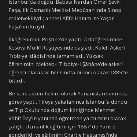
İstanbul’da doğdu. Babası Nardalı Ömer Şevki
Paşa, ilk Osmanlı Meclis-i Mebûsan’ında Sinop
milletvekiliydi; annesi Afife Hanım ise Yaşar
Paşa’nın kızıydı.
İlköğrenimini Priştine’de yaptı. Ortaöğrenimine
Kosova Mülkî Rüştiyesinde başladı, Kuleli Askerî
Tıbbiye İdâdisi’nde tamamladı. Yüksek
öğrenimini Mekteb-i Tıbbiye-i Şâhâne’de askerî
öğrenci olarak ve her sınıfta birinci olarak 1885’te
bitirdi.
Bir süre askeri hekim olarak Yunanistan sınırında
görev yaptı. Tifoya yakalanınca İstanbul’a döndü
ve Tıp Okulu’nda doğum kliniğinde Mehmet
Vahit Bey’in yanında öğretmen yardımcısı olarak
çalıştı. Uzmanlık eğitimi için 1887’ de Paris’e
gönderildi ve eğitimini Chartie Hastanesi’nde