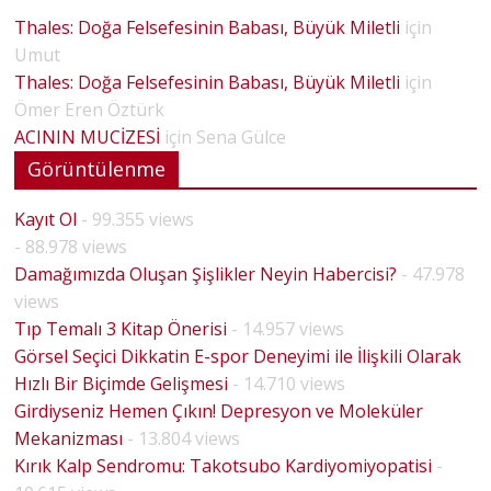
Thales: Doğa Felsefesinin Babası, Büyük Miletli
için
Umut
Thales: Doğa Felsefesinin Babası, Büyük Miletli
için
Ömer Eren Öztürk
ACININ MUCİZESİ
için
Sena Gülce
Görüntülenme
Kayıt Ol
- 99.355 views
- 88.978 views
Damağımızda Oluşan Şişlikler Neyin Habercisi?
- 47.978
views
Tıp Temalı 3 Kitap Önerisi
- 14.957 views
Görsel Seçici Dikkatin E-spor Deneyimi ile İlişkili Olarak
Hızlı Bir Biçimde Gelişmesi
- 14.710 views
Girdiyseniz Hemen Çıkın! Depresyon ve Moleküler
Mekanizması
- 13.804 views
Kırık Kalp Sendromu: Takotsubo Kardiyomiyopatisi
-