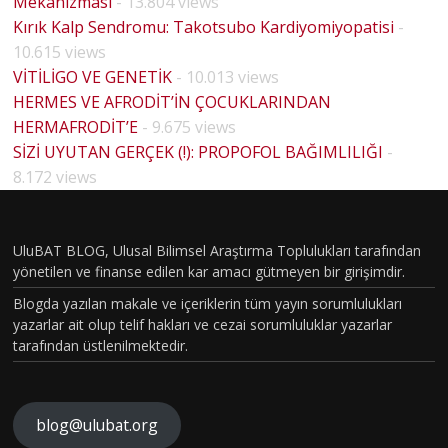
Mekanizması
- 13.804 views
Kırık Kalp Sendromu: Takotsubo Kardiyomiyopatisi
-
10.615 views
VİTİLİGO VE GENETİK
- 10.013 views
HERMES VE AFRODİT’İN ÇOCUKLARINDAN
HERMAFRODİT’E
- 9.675 views
LO
SİZİ UYUTAN GERÇEK (!): PROPOFOL BAĞIMLILIĞI
-
HOUSE
8.172 views
MD
YE
PİLOT
E
BÖLÜM
UluBAT BLOG, Ulusal Bilimsel Araştırma Toplulukları tarafından
LU
yönetilen ve finanse edilen kar amacı gütmeyen bir girişimdir.
VAKASI
L
Blogda yazılan makale ve içeriklerin tüm yayın sorumlulukları
GERÇEK
YE
yazarlar ait olup telif hakları ve cezai sorumluluklar yazarlar
OLDU :
tarafından üstlenilmektedir.
TÜRKİY
A
E´DE
IN
HİSTOP
blog@ulubat.org