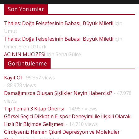
Son Yorumlar
Thales: Doğa Felsefesinin Babası, Büyük Miletli
için
Umut
Thales: Doğa Felsefesinin Babası, Büyük Miletli
için
Ömer Eren Öztürk
ACININ MUCİZESİ
için
Sena Gülce
Görüntülenme
Kayıt Ol
- 99.357 views
- 88.978 views
Damağımızda Oluşan Şişlikler Neyin Habercisi?
- 47.978
views
Tıp Temalı 3 Kitap Önerisi
- 14.957 views
Görsel Seçici Dikkatin E-spor Deneyimi ile İlişkili Olarak
Hızlı Bir Biçimde Gelişmesi
- 14.710 views
Girdiyseniz Hemen Çıkın! Depresyon ve Moleküler