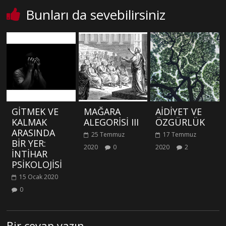
Bunları da sevebilirsiniz
GİTMEK VE
MAĞARA
AİDİYET VE
KALMAK
ALEGORİSİ III
ÖZGÜRLÜK
ARASINDA
25 Temmuz
17 Temmuz
BİR YER:
2020
0
2020
2
İNTİHAR
PSİKOLOJİSİ
15 Ocak 2020
0
Bir cevap yazın