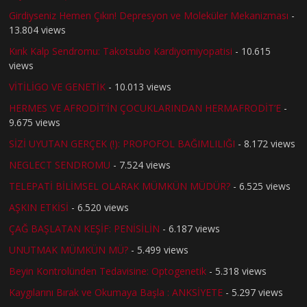
Girdiyseniz Hemen Çıkın! Depresyon ve Moleküler Mekanizması
-
13.804 views
Kırık Kalp Sendromu: Takotsubo Kardiyomiyopatisi
- 10.615
views
VİTİLİGO VE GENETİK
- 10.013 views
HERMES VE AFRODİT’İN ÇOCUKLARINDAN HERMAFRODİT’E
-
9.675 views
SİZİ UYUTAN GERÇEK (!): PROPOFOL BAĞIMLILIĞI
- 8.172 views
NEGLECT SENDROMU
- 7.524 views
TELEPATİ BİLİMSEL OLARAK MÜMKÜN MÜDÜR?
- 6.525 views
AŞKIN ETKİSİ
- 6.520 views
ÇAĞ BAŞLATAN KEŞİF: PENİSİLİN
- 6.187 views
UNUTMAK MÜMKÜN MÜ?
- 5.499 views
Beyin Kontrolünden Tedavisine: Optogenetik
- 5.318 views
Kaygılarını Bırak ve Okumaya Başla : ANKSİYETE
- 5.297 views