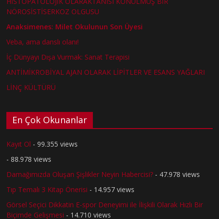
HİSTOPATOLOJİK OLARAKTANISI KONULMUŞ BİR
NÖROSİSTİSERKOZ OLGUSU
Anaksimenes: Milet Okulunun Son Üyesi
Veba, ama danslı olanı!
İç Dünyayı Dışa Vurmak: Sanat Terapisi
ANTİMİKROBİYAL AJAN OLARAK LİPİTLER VE ESANS YAĞLARI
LİNÇ KÜLTÜRÜ
En Çok Okunanlar
Kayıt Ol
- 99.355 views
- 88.978 views
Damağımızda Oluşan Şişlikler Neyin Habercisi?
- 47.978 views
Tıp Temalı 3 Kitap Önerisi
- 14.957 views
Görsel Seçici Dikkatin E-spor Deneyimi ile İlişkili Olarak Hızlı Bir
Biçimde Gelişmesi
- 14.710 views