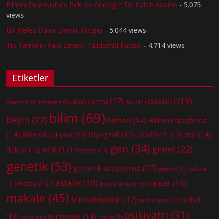
Filmini Duymuştum Peki ya Gerçeği?: Dr. Patch Adams
- 5.075
views
Bir Nefes Daha: Demir Akciğer
- 5.044 views
Tıp Tarihinin Kara Lekesi: Talidomid Faciası
- 4.714 views
Etiketler
bakteri
(19)
araştırma
(17)
Aşı
(11)
Anatomi
(8)
anksiyete
(8)
bilim
(69)
beyin
(22)
bilimsel
(14)
Bilimsel araştırma
(14)
biyografi
(15)
dna
(14)
Bilimsel çalışma
(13)
COVID-19
(12)
gen
(34)
genel
(22)
etik
(17)
doktor
(12)
Felsefe
(11)
genetik
(53)
genetik araştırma
(17)
hafıza
genom
(9)
hastalık
(19)
kanser
(14)
(11)
Hasta
(11)
hekim
(8)
kadın
(8)
makale
(45)
Mikrobiyoloji
(17)
nobel
mutasyon
(11)
psikiyatri
(31)
nöroloji
(14)
(13)
nörobilim
(8)
nöron
(8)