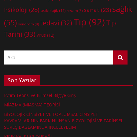
sağlık
Psikoloji
(28)
sanat
(23)
psikolojik
(11)
ressam
(8)
Tıp
(92)
(55)
tedavi
(32)
Tıp
sendrom
(9)
Tarihi
(33)
virüs
(12)
Son Yazılar
Evrim Teorisi ve Bilimsel Bilgiye Giriş
MİAZMA (MIASMA) TEORİSİ
BİYOLOJİK CİNSİYET VE TOPLUMSAL CİNSİYET
KAVRAMLARININ FARKINI İNSAN FİZYOLOJİSİ VE TARİHSEL
SÜREÇ BAĞLAMINDA İNCELEYELİM
KIRIK KALPLER DURAĞI