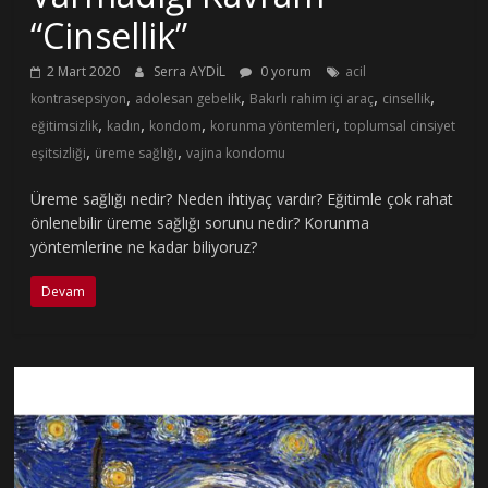
“Cinsellik”
2 Mart 2020
Serra AYDİL
0 yorum
acil
,
,
,
,
kontrasepsiyon
adolesan gebelik
Bakırlı rahim içi araç
cinsellik
,
,
,
,
eğitimsizlik
kadın
kondom
korunma yöntemleri
toplumsal cinsiyet
,
,
eşitsizliği
üreme sağlığı
vajina kondomu
Üreme sağlığı nedir? Neden ihtiyaç vardır? Eğitimle çok rahat
önlenebilir üreme sağlığı sorunu nedir? Korunma
yöntemlerine ne kadar biliyoruz?
Devam