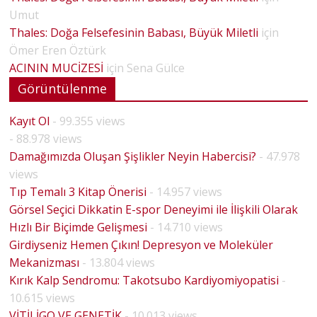
Umut
Thales: Doğa Felsefesinin Babası, Büyük Miletli
için
Ömer Eren Öztürk
ACININ MUCİZESİ
için
Sena Gülce
Görüntülenme
Kayıt Ol
- 99.355 views
- 88.978 views
Damağımızda Oluşan Şişlikler Neyin Habercisi?
- 47.978
views
Tıp Temalı 3 Kitap Önerisi
- 14.957 views
Görsel Seçici Dikkatin E-spor Deneyimi ile İlişkili Olarak
Hızlı Bir Biçimde Gelişmesi
- 14.710 views
Girdiyseniz Hemen Çıkın! Depresyon ve Moleküler
Mekanizması
- 13.804 views
Kırık Kalp Sendromu: Takotsubo Kardiyomiyopatisi
-
10.615 views
VİTİLİGO VE GENETİK
- 10.013 views