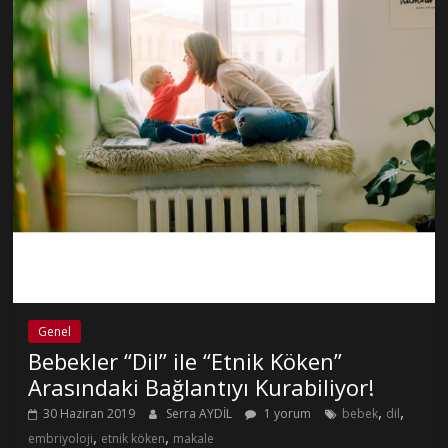
Genel
Bebekler “Dil” ile “Etnik Köken”
Arasındaki Bağlantıyı Kurabiliyor!
,
,
30 Haziran 2019
Serra AYDİL
1 yorum
bebek
dil
,
,
embriyoloji
etnik köken
makale