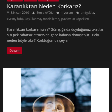
Karanlıktan Neden Korkarız?
,
8 Nisan 2019
Serra AYDİL
1 yorum
amigdala
,
,
,
,
evrim
fobi
koşullanma
modelleme
pavlov'un köpekleri
Karanlıktan korkar mısınız? Gün ışığında duyduğunuz tıkırtılar
sizi pek rahatsız etmezken gece kabusa dönüşebilir. Peki
neden böyle olur? Korktuğumuz şeyler
Devam