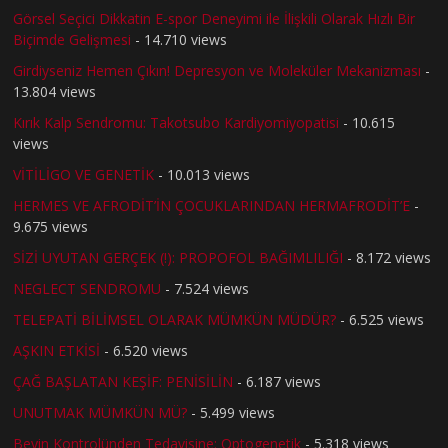
Görsel Seçici Dikkatin E-spor Deneyimi ile İlişkili Olarak Hızlı Bir
Biçimde Gelişmesi
- 14.710 views
Girdiyseniz Hemen Çıkın! Depresyon ve Moleküler Mekanizması
-
13.804 views
Kırık Kalp Sendromu: Takotsubo Kardiyomiyopatisi
- 10.615
views
VİTİLİGO VE GENETİK
- 10.013 views
HERMES VE AFRODİT’İN ÇOCUKLARINDAN HERMAFRODİT’E
-
9.675 views
SİZİ UYUTAN GERÇEK (!): PROPOFOL BAĞIMLILIĞI
- 8.172 views
NEGLECT SENDROMU
- 7.524 views
TELEPATİ BİLİMSEL OLARAK MÜMKÜN MÜDÜR?
- 6.525 views
AŞKIN ETKİSİ
- 6.520 views
ÇAĞ BAŞLATAN KEŞİF: PENİSİLİN
- 6.187 views
UNUTMAK MÜMKÜN MÜ?
- 5.499 views
Beyin Kontrolünden Tedavisine: Optogenetik
- 5.318 views