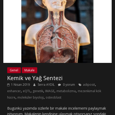
Genel
Makale
Kemik ve Yağ Sentezi
,
1 Nisan 2019
Serra AYDİL
0 yorum
adiposit
,
,
,
,
,
enhancer
eQTL
genetik
IMAGE
metabolizma
mezenkimal kök
,
,
hücre
moleküler biyoloji
osteoblast
Bugünkü yazımda sizlerle bir makale incelememi paylaşmak
istiyorum. Makalenin kendisine ulaşmak istiyorsanız sondaki