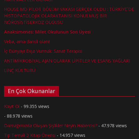
HOUSE MD PİLOT BÖLÜM VAKASI GERÇEK OLDU : TÜRKİYE´DE
HİSTOPATOLOJİK OLARAKTANISI KONULMUŞ BİR
NÖROSİSTİSERKOZ OLGUSU
Anaksimenes: Milet Okulunun Son Üyesi
Veba, ama danslı olanı!
İç Dünyayı Dışa Vurmak: Sanat Terapisi
ANTİMİKROBİYAL AJAN OLARAK LİPİTLER VE ESANS YAĞLARI
LİNÇ KÜLTÜRÜ
En Çok Okunanlar
Kayıt Ol
- 99.355 views
- 88.978 views
Damağımızda Oluşan Şişlikler Neyin Habercisi?
- 47.978 views
Tıp Temalı 3 Kitap Önerisi
- 14.957 views