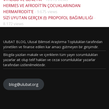
HERMES VE AFRODİT’İN ÇOCUKLARINDAN
HERMAFRODİT’E
- 9.675 views
SİZİ UYUTAN GERÇEK (!): PROPOFOL BAĞIMLILIĞI
-
8.172 views
UluBAT BLOG, Ulusal Bilimsel Araştırma Toplulukları tarafından
yönetilen ve finanse edilen kar amacı gütmeyen bir girişimdir.
Blogda yazılan makale ve içeriklerin tüm yayın sorumlulukları
yazarlar ait olup telif hakları ve cezai sorumluluklar yazarlar
tarafından üstlenilmektedir.
blog@ulubat.org
Neande
TARİHİ
rtallerd
N EN
en
GİZEML