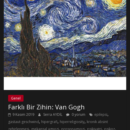
Genel
Farklı Bir Zihin: Van Gogh
,
9 Kasım 2019
Serra AYDİL
0 yorum
epilepsi
,
,
,
gastaut-geschwind
hipergrafi
hiperreligiosity
kronik absint
,
,
,
,
,
zehirlenmesi
mekansal agnozi
prosopagnozi
psikiyatri
psikoz