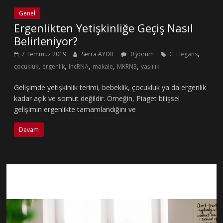
Genel
Ergenlikten Yetişkinliğe Geçiş Nasıl
Belirleniyor?
,
7 Temmuz 2019
Serra AYDİL
0 yorum
C. Elegans
,
,
,
,
,
çocukluk
ergenlik
lncRNA
makale
MKRN3
yaşlılık
Gelişimde yetişkinlik terimi, bebeklik, çocukluk ya da ergenlik
kadar açık ve somut değildir. Örneğin, Piaget bilişsel
gelişimin ergenlikte tamamlandığını ve
Devam