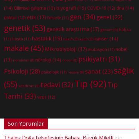
(14)
biyografi
(15)
dna
(14)
Bilimsel çalışma
(13)
COVID-19
(12)
gen
(34)
genel
(22)
etik
(17)
doktor
(12)
Felsefe
(11)
genetik
(53)
genetik araştırma
(17)
hafıza
genom
(9)
hastalık
(19)
kanser
(14)
(11)
Hasta
(11)
hekim
(8)
kadın
(8)
makale
(45)
Mikrobiyoloji
(17)
nobel
mutasyon
(11)
psikiyatri
(31)
nöroloji
(14)
(13)
nörobilim
(8)
nöron
(8)
sağlık
Psikoloji
(28)
sanat
(23)
psikolojik
(11)
ressam
(8)
Tıp
(92)
(55)
tedavi
(32)
Tıp
sendrom
(9)
Tarihi
(33)
virüs
(12)
Son Yorumlar
Thales: Doğa Felsefesinin Babası, Büyük Miletli
için