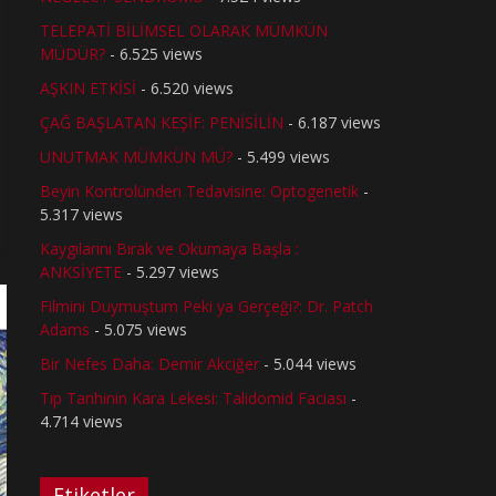
TELEPATİ BİLİMSEL OLARAK MÜMKÜN
MÜDÜR?
- 6.525 views
AŞKIN ETKİSİ
- 6.520 views
ÇAĞ BAŞLATAN KEŞİF: PENİSİLİN
- 6.187 views
UNUTMAK MÜMKÜN MÜ?
- 5.499 views
Beyin Kontrolünden Tedavisine: Optogenetik
-
5.317 views
Kaygılarını Bırak ve Okumaya Başla :
ANKSİYETE
- 5.297 views
Filmini Duymuştum Peki ya Gerçeği?: Dr. Patch
Adams
- 5.075 views
Bir Nefes Daha: Demir Akciğer
- 5.044 views
Tıp Tarihinin Kara Lekesi: Talidomid Faciası
-
4.714 views
Etiketler