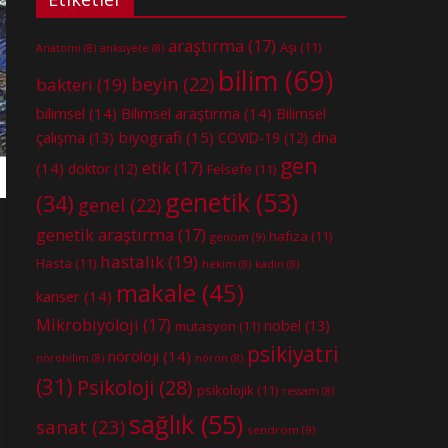
araştırma
(17)
Aşı
(11)
Anatomi
(8)
anksiyete
(8)
bilim
(69)
beyin
(22)
bakteri
(19)
bilimsel
(14)
Bilimsel araştırma
(14)
Bilimsel
biyografi
(15)
dna
çalışma
(13)
COVID-19
(12)
gen
etik
(17)
(14)
doktor
(12)
Felsefe
(11)
genetik
(53)
(34)
genel
(22)
genetik araştırma
(17)
hafıza
(11)
genom
(9)
hastalık
(19)
Hasta
(11)
hekim
(8)
kadın
(8)
makale
(45)
kanser
(14)
Mikrobiyoloji
(17)
nobel
(13)
mutasyon
(11)
psikiyatri
nöroloji
(14)
nörobilim
(8)
nöron
(8)
(31)
Psikoloji
(28)
psikolojik
(11)
ressam
(8)
sağlık
(55)
sanat
(23)
sendrom
(9)