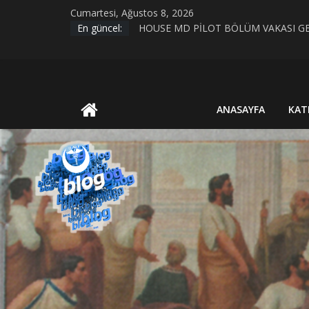
Skip
Cumartesi, Ağustos 8, 2026
to
En güncel:
KIRIK KALPLER DURAĞI
content
HOUSE MD PİLOT BÖLÜM VAKASI GE
Evrim Teorisi ve Bilimsel Bilgiye Giriş
MİAZMA (MIASMA) TEORİSİ
UluBAT
BİYOLOJİK CİNSİYET VE TOPLUMSAL
ANASAYFA
KAT
Blog
Ya
Öyle
Değilse?