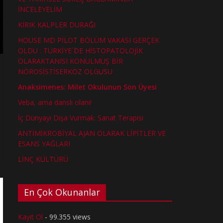
İNCELEYELİM
KIRIK KALPLER DURAĞI
HOUSE MD PİLOT BÖLÜM VAKASI GERÇEK
OLDU : TÜRKİYE´DE HİSTOPATOLOJİK
OLARAKTANISI KONULMUŞ BİR
NÖROSİSTİSERKOZ OLGUSU
Anaksimenes: Milet Okulunun Son Üyesi
Veba, ama danslı olanı!
İç Dünyayı Dışa Vurmak: Sanat Terapisi
ANTİMİKROBİYAL AJAN OLARAK LİPİTLER VE
ESANS YAĞLARI
LİNÇ KÜLTÜRÜ
En Çok Okunanlar
Kayıt Ol
- 99.355 views