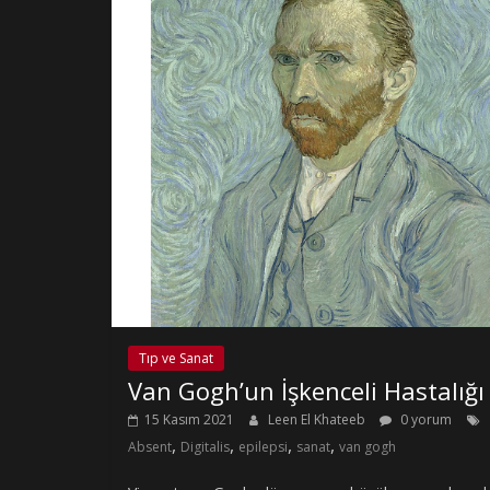
Tıp ve Sanat
Van Gogh’un İşkenceli Hastalığı
15 Kasım 2021
Leen El Khateeb
0 yorum
,
,
,
,
Absent
Digitalis
epilepsi
sanat
van gogh