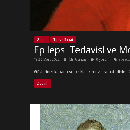
Genel
Tıp ve Sanat
Epilepsi Tedavisi ve Mo
28 Mart 2022
İdil Altıntaş
0 yorum
epilep
Gözlerinizi kapatın ve bir klasik müzik sonatı dinlediğ
Devam