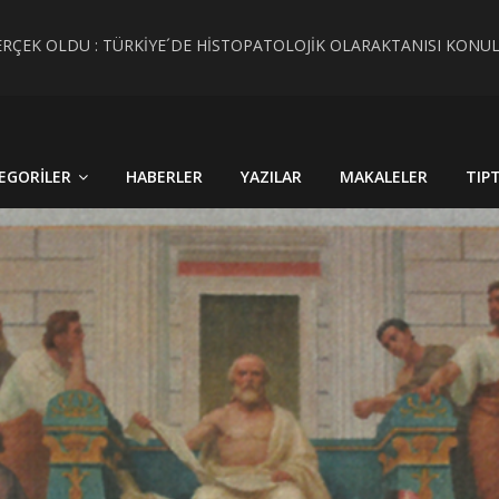
RÇEK OLDU : TÜRKİYE´DE HİSTOPATOLOJİK OLARAKTANISI KONU
 CİNSİYET KAVRAMLARININ FARKINI İNSAN FİZYOLOJİSİ VE TARİH
EGORILER
HABERLER
YAZILAR
MAKALELER
TIP