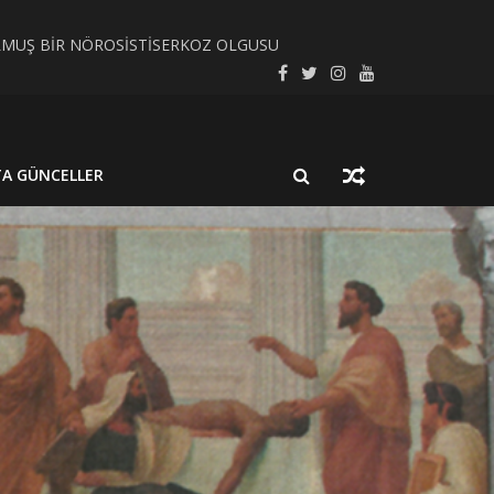
LMUŞ BİR NÖROSİSTİSERKOZ OLGUSU
SEL SÜREÇ BAĞLAMINDA İNCELEYELİM
TA GÜNCELLER