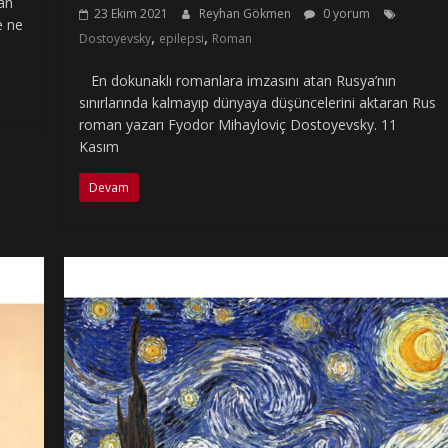
an
23 Ekim 2021
Reyhan Gökmen
0 yorum
e ne
,
,
Dostoyevsky
epilepsi
Roman
En dokunaklı romanlara imzasını atan Rusya’nın
sınırlarında kalmayıp dünyaya düşüncelerini aktaran Rus
roman yazarı Fyodor Mihayloviç Dostoyevsky. 11
Kasım
Devam