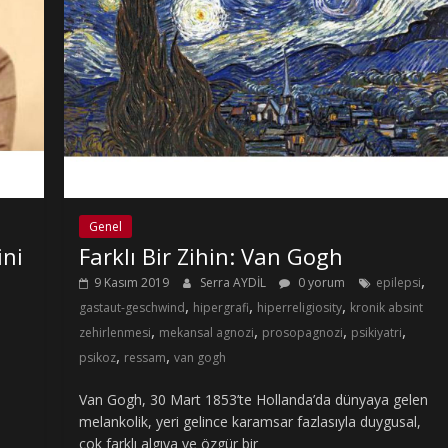
Genel
ini
Farklı Bir Zihin: Van Gogh
,
9 Kasım 2019
Serra AYDİL
0 yorum
epilepsi
,
,
,
gastaut-geschwind
hipergrafi
hiperreligiosity
kronik absint
,
,
,
,
zehirlenmesi
mekansal agnozi
prosopagnozi
psikiyatri
,
,
psikoz
ressam
van gogh
Van Gogh, 30 Mart 1853’te Hollanda’da dünyaya gelen
melankolik, yeri gelince karamsar fazlasıyla duygusal,
çok farklı algıya ve özgür bir