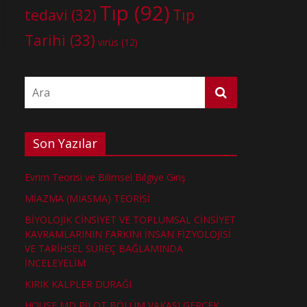
Tıp
(92)
tedavi
(32)
Tıp
Tarihi
(33)
virüs
(12)
Son Yazılar
Evrim Teorisi ve Bilimsel Bilgiye Giriş
MİAZMA (MIASMA) TEORİSİ
BİYOLOJİK CİNSİYET VE TOPLUMSAL CİNSİYET
KAVRAMLARININ FARKINI İNSAN FİZYOLOJİSİ
VE TARİHSEL SÜREÇ BAĞLAMINDA
İNCELEYELİM
KIRIK KALPLER DURAĞI
HOUSE MD PİLOT BÖLÜM VAKASI GERÇEK