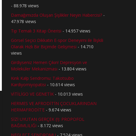
- 88.978 views
Damağımızda Oluşan Şişlikler Neyin Habercisi?
-
47.978 views
Tıp Temalı 3 Kitap Önerisi
- 14.957 views
Görsel Seçici Dikkatin E-spor Deneyimi ile İlişkili
Olarak Hızlı Bir Biçimde Gelişmesi
- 14.710
views
Girdiyseniz Hemen Çıkın! Depresyon ve
Moleküler Mekanizması
- 13.804 views
Kırık Kalp Sendromu: Takotsubo
Kardiyomiyopatisi
- 10.614 views
VİTİLİGO VE GENETİK
- 10.013 views
HERMES VE AFRODİT’İN ÇOCUKLARINDAN
HERMAFRODİT’E
- 9.674 views
SİZİ UYUTAN GERÇEK (!): PROPOFOL
BAĞIMLILIĞI
- 8.172 views
NEGLECT SENDROMU
- 7.524 views