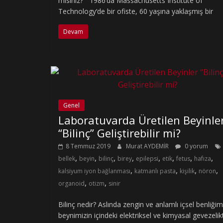
misiniz?” 1986’da Massachusetts Institute of
Technology‘de bir ofiste, 60 yaşına yaklaşmış bir
Devam
Genel
Laboratuvarda Üretilen Beyinle
“Bilinç” Geliştirebilir mi?
8 Temmuz 2019
Murat AYDEMİR
0 yorum
,
,
,
,
,
,
,
,
bellek
beyin
bilinç
birey
epilepsi
etik
fetus
hafıza
,
,
,
,
kalsiyum iyon bağlanması
katmanlı pasta
kişilik
nöron
,
,
organoid
otizm
sinir
Bilinç nedir? Aslında zengin ve anlamlı içsel benliğim
beynimizin içindeki elektriksel ve kimyasal gevezeli