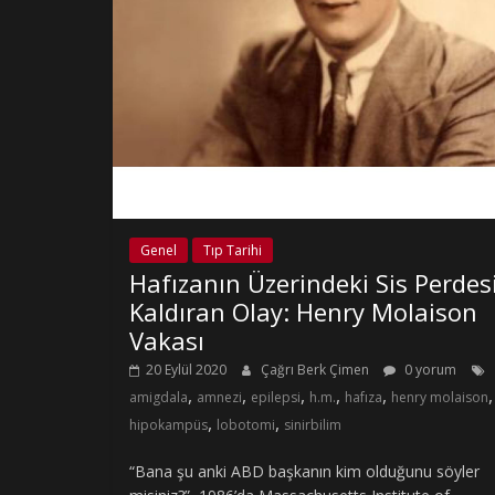
Genel
Tıp Tarihi
Hafızanın Üzerindeki Sis Perdes
Kaldıran Olay: Henry Molaison
Vakası
20 Eylül 2020
Çağrı Berk Çimen
0 yorum
,
,
,
,
,
,
amigdala
amnezi
epilepsi
h.m.
hafıza
henry molaison
,
,
hipokampüs
lobotomi
sinirbilim
“Bana şu anki ABD başkanın kim olduğunu söyler