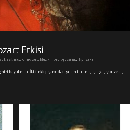
zart Etkisi
,
,
,
,
,
,
,
si
klasik müzik
mozart
Müzik
nöroloji
sanat
Tıp
zeka
inizi hayal edin. İki farklı piyanodan gelen tınılar iç içe geçiyor ve eş