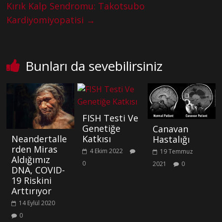
Kırık Kalp Sendromu: Takotsubo
Kardiyomiyopatisi
→
Bunları da sevebilirsiniz
FISH Testi Ve
Genetiğe
Canavan
Neandertalle
Katkısı
Hastalığı
rden Miras
4 Ekim 2022
19 Temmuz
Aldığımız
0
2021
0
DNA, COVID-
19 Riskini
Arttırıyor
14 Eylül 2020
0