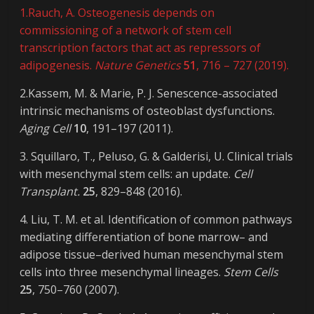
1.Rauch, A. Osteogenesis depends on
commissioning of a network of stem cell
transcription factors that act as repressors of
adipogenesis.
Nature Genetics
51
, 716 – 727 (2019).
2.Kassem, M. & Marie, P. J. Senescence-associated
intrinsic mechanisms of osteoblast dysfunctions.
Aging Cell
10
, 191–197 (2011).
3. Squillaro, T., Peluso, G. & Galderisi, U. Clinical trials
with mesenchymal stem cells: an update.
Cell
Transplant.
25
, 829–848 (2016).
4. Liu, T. M. et al. Identification of common pathways
mediating differentiation of bone marrow– and
adipose tissue–derived human mesenchymal stem
cells into three mesenchymal lineages.
Stem Cells
25
, 750–760 (2007).