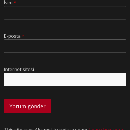
İsim
*
E-posta
*
İnternet sitesi
This site uses Akismet to reduce spam.
Learn how your