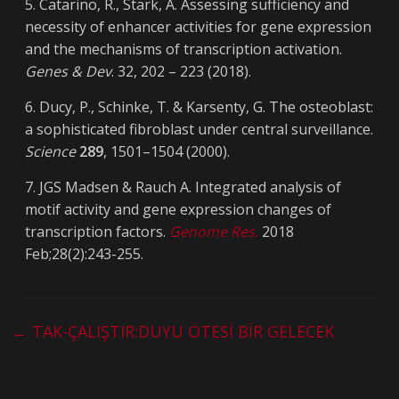
5. Catarino, R., Stark, A. Assessing sufficiency and
necessity of enhancer activities for gene expression
and the mechanisms of transcription activation.
Genes & Dev
. 32, 202 – 223 (2018).
6. Ducy, P., Schinke, T. & Karsenty, G. The osteoblast:
a sophisticated fibroblast under central surveillance.
Science
289
, 1501–1504 (2000).
7. JGS Madsen & Rauch A. Integrated analysis of
motif activity and gene expression changes of
transcription factors.
Genome Res.
2018
Feb;28(2):243-255.
←
TAK-ÇALIŞTIR:DUYU ÖTESİ BİR GELECEK