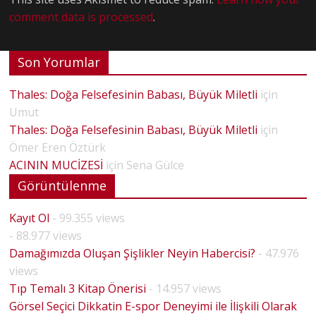
comment data is processed
.
Son Yorumlar
Thales: Doğa Felsefesinin Babası, Büyük Miletli
için
Umut
Thales: Doğa Felsefesinin Babası, Büyük Miletli
için
Ömer Eren Öztürk
ACININ MUCİZESİ
için
Sena Gülce
Görüntülenme
Kayıt Ol
- 99.355 views
- 88.977 views
Damağımızda Oluşan Şişlikler Neyin Habercisi?
- 47.976
views
Tıp Temalı 3 Kitap Önerisi
- 14.957 views
Görsel Seçici Dikkatin E-spor Deneyimi ile İlişkili Olarak