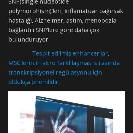
SNP(single nucleotide
polymorphism)’leri; inflamatuar bağırsak
hastalığı, Alzheimer, astım, menopozla
bağlantılı SNP’lere göre daha çok
bulunduruyor.
Tespit edilmiş enhancer’lar,
MSC’lerin in vitro farklılaşması sırasında
transkripsiyonel regülasyonu için
oldukça önemlidir.