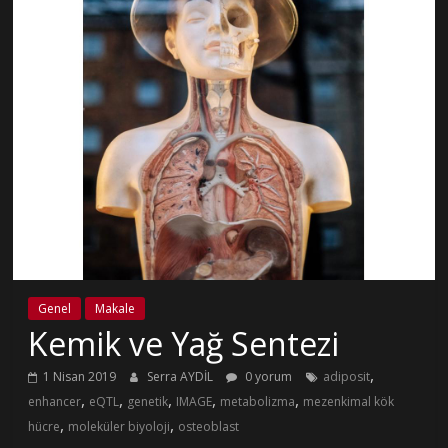
Genel
Makale
Kemik ve Yağ Sentezi
,
1 Nisan 2019
Serra AYDİL
0 yorum
adiposit
,
,
,
,
,
enhancer
eQTL
genetik
IMAGE
metabolizma
mezenkimal kök
,
,
hücre
moleküler biyoloji
osteoblast