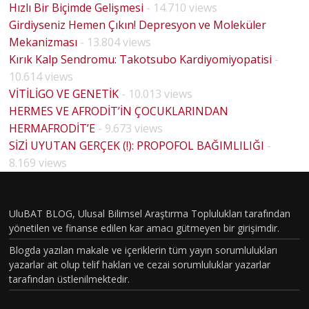
Hızlı Bir Biçimde Gelişmesi
- 14.710 views
Girdiyseniz Hemen Çıkın! Depresyon ve Moleküler
Mekanizması
- 13.804 views
Kırık Kalp Sendromu: Takotsubo Kardiyomiyopatisi
-
10.614 views
VİTİLİGO VE GENETİK
- 10.013 views
HERMES VE AFRODİT’İN ÇOCUKLARINDAN
HERMAFRODİT’E
- 9.673 views
SİZİ UYUTAN GERÇEK (!): PROPOFOL BAĞIMLILIĞI
-
8.169 views
UluBAT BLOG, Ulusal Bilimsel Araştırma Toplulukları tarafından
yönetilen ve finanse edilen kar amacı gütmeyen bir girişimdir.
Blogda yazılan makale ve içeriklerin tüm yayın sorumlulukları
yazarlar ait olup telif hakları ve cezai sorumluluklar yazarlar
tarafından üstlenilmektedir.