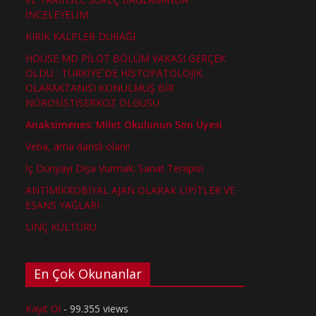
İNCELEYELİM
KIRIK KALPLER DURAĞI
HOUSE MD PİLOT BÖLÜM VAKASI GERÇEK
OLDU : TÜRKİYE´DE HİSTOPATOLOJİK
OLARAKTANISI KONULMUŞ BİR
NÖROSİSTİSERKOZ OLGUSU
Anaksimenes: Milet Okulunun Son Üyesi
Veba, ama danslı olanı!
İç Dünyayı Dışa Vurmak: Sanat Terapisi
ANTİMİKROBİYAL AJAN OLARAK LİPİTLER VE
ESANS YAĞLARI
LİNÇ KÜLTÜRÜ
En Çok Okunanlar
Kayıt Ol
- 99.355 views