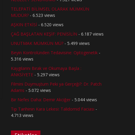
TELEPATİ BİLİMSEL OLARAK MÜMKÜN
MÜDÜR?
- 6.523 views
AŞKIN ETKİSİ
- 6.520 views
ÇAĞ BAŞLATAN KEŞİF: PENİSİLİN
- 6.187 views
UNUTMAK MÜMKÜN MÜ?
- 5.499 views
Beyin Kontrolünden Tedavisine: Optogenetik
-
5.316 views
Kaygılarını Bırak ve Okumaya Başla :
ANKSİYETE
- 5.297 views
Filmini Duymuştum Peki ya Gerçeği?: Dr. Patch
Adams
- 5.072 views
Bir Nefes Daha: Demir Akciğer
- 5.044 views
Tıp Tarihinin Kara Lekesi: Talidomid Faciası
-
4.713 views