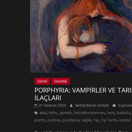
Genel
Genetik
PORPHYRIA: VAMPİRLER VE TAR
İLAÇLARI
21 Haziran 2023
Serhat Baran Aritürk
0 yorum
,
,
,
,
,
,
akut
bilim
genetik
hekzaklorobenzen
hem
kutanöz
,
,
,
,
,
,
porfiri
porfirin
porphyria
sağlık
Tıp
Tıp Tarihi
vampir