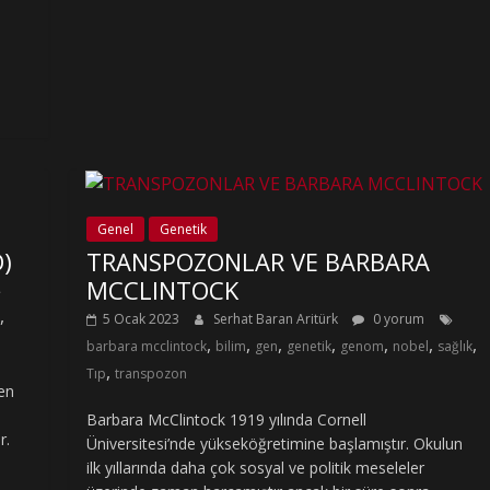
Genel
Genetik
)
TRANSPOZONLAR VE BARBARA
MCCLINTOCK
,
5 Ocak 2023
Serhat Baran Aritürk
0 yorum
,
,
,
,
,
,
,
barbara mcclintock
bilim
gen
genetik
genom
nobel
sağlık
,
Tıp
transpozon
en
Barbara McClintock 1919 yılında Cornell
r.
Üniversitesi’nde yükseköğretimine başlamıştır. Okulun
ilk yıllarında daha çok sosyal ve politik meseleler