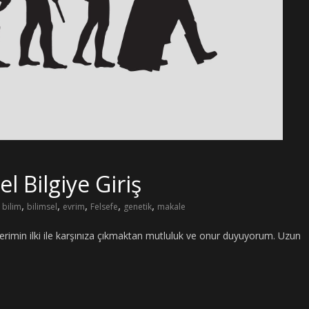
l Bilgiye Giriş
,
,
,
,
,
bilim
bilimsel
evrim
Felsefe
genetik
makale
erimin ilki ile karşınıza çıkmaktan mutluluk ve onur duyuyorum. Uzun