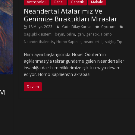
Antropoloji
Genel
Genetik
Makale
Neandertal Atalarımız Ve
Genimize Bıraktıkları Miraslar
18 Mayıs 2023
Yade Dilay Kursat
0 yorum
,
,
,
,
,
bağışıklık sistemi
beyin
bilim
gen
genetik
Homo
,
,
,
,
Neanderthalensis
Homo Sapiens
neandertal
sağlık
Tıp
Ekim ayını başlangıcında Nobel Ödülleri’nin
açıklanmasıyla tekrar gündeme gelen Neandertal’ler
insanlığa dair bilmediklerimize ışık tutmaya devam
ediyor. Homo Saphiens’in akrabası
Devam
IM