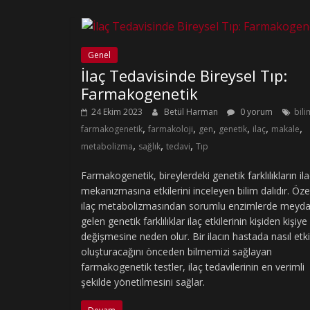
Genel
İlaç Tedavisinde Bireysel Tıp:
Farmakogenetik
24 Ekim 2023
Betül Harman
0 yorum
bili
,
,
,
,
,
,
farmakogenetik
farmakoloji
gen
genetik
ilaç
makale
,
,
,
metabolizma
sağlık
tedavi
Tıp
Farmakogenetik, bireylerdeki genetik farklılıkların ila
mekanızmasına etkilerini inceleyen bilim dalıdır. Özel
ilaç metabolizmasından sorumlu enzimlerde meyd
gelen genetik farklılıklar ilaç etkilerinin kişiden kişiye
değişmesine neden olur. Bir ilacın hastada nasıl etki
oluşturacağını önceden bilmemizi sağlayan
farmakogenetik testler, ilaç tedavilerinin en verimli
şekilde yönetilmesini sağlar.