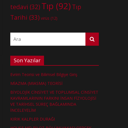
Tıp
(92)
tedavi
(32)
Tıp
Tarihi
(33)
virüs
(12)
Son Yazılar
Evrim Teorisi ve Bilimsel Bilgiye Giriş
MİAZMA (MIASMA) TEORİSİ
BİYOLOJİK CİNSİYET VE TOPLUMSAL CİNSİYET
KAVRAMLARININ FARKINI İNSAN FİZYOLOJİSİ
VE TARİHSEL SÜREÇ BAĞLAMINDA
İNCELEYELİM
KIRIK KALPLER DURAĞI
HOUSE MD PİLOT BÖLÜM VAKASI GERÇEK