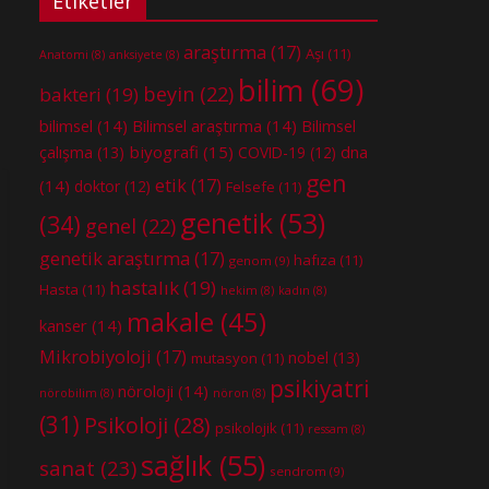
Etiketler
araştırma
(17)
Aşı
(11)
Anatomi
(8)
anksiyete
(8)
bilim
(69)
beyin
(22)
bakteri
(19)
bilimsel
(14)
Bilimsel araştırma
(14)
Bilimsel
biyografi
(15)
dna
çalışma
(13)
COVID-19
(12)
gen
etik
(17)
(14)
doktor
(12)
Felsefe
(11)
genetik
(53)
(34)
genel
(22)
genetik araştırma
(17)
hafıza
(11)
genom
(9)
hastalık
(19)
Hasta
(11)
hekim
(8)
kadın
(8)
makale
(45)
kanser
(14)
Mikrobiyoloji
(17)
nobel
(13)
mutasyon
(11)
psikiyatri
nöroloji
(14)
nörobilim
(8)
nöron
(8)
(31)
Psikoloji
(28)
psikolojik
(11)
ressam
(8)
sağlık
(55)
sanat
(23)
sendrom
(9)