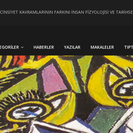
 CİNSİYET KAVRAMLARININ FARKINI İNSAN FİZYOLOJİSİ VE TARİH
RÇEK OLDU : TÜRKİYE´DE HİSTOPATOLOJİK OLARAKTANISI KONU
EGORILER
HABERLER
YAZILAR
MAKALELER
TIP