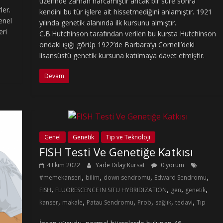
üzerinde zaman harcamıştır ancak bir süre sonra
ler.
kendini bu tür işlere ait hissetmediğini anlamıştır. 1921
Genel
yılında genetik alanında ilk kursunu almıştır.
eri
C.B.Hutchinson tarafından verilen bu kursta Hutchinson
ondaki ışığı görüp 1922’de Barbara’yı Cornell’deki
lisansüstü genetik kursuna katılmaya davet etmiştir.
Devam
Genel
Genetik
Tıp ve Teknoloji
FISH Testi Ve Genetiğe Katkısı
4 Ekim 2022
Yade Dilay Kursat
0 yorum
,
,
,
,
#memekanseri
bilim
down sendromu
Edward Sendromu
,
,
,
,
FISH
FLUORESCENCE IN SITU HYBRIDIZATION
gen
genetik
,
,
,
,
,
,
kanser
makale
Patau Sendromu
Prob
sağlık
tedavi
Tıp