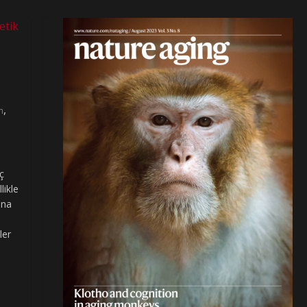
,
m
ç
likle
ana
ler