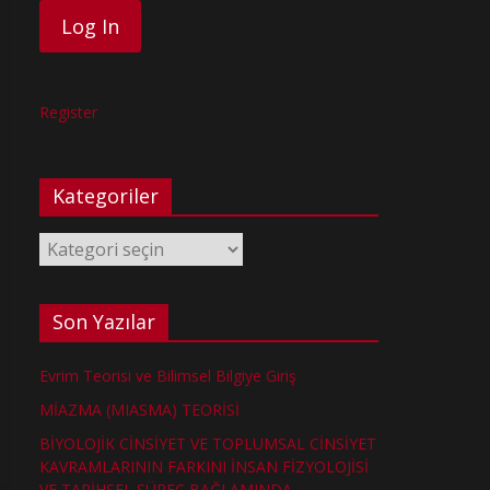
Register
Kategoriler
Kategoriler
Son Yazılar
Evrim Teorisi ve Bilimsel Bilgiye Giriş
MİAZMA (MIASMA) TEORİSİ
BİYOLOJİK CİNSİYET VE TOPLUMSAL CİNSİYET
KAVRAMLARININ FARKINI İNSAN FİZYOLOJİSİ
VE TARİHSEL SÜREÇ BAĞLAMINDA