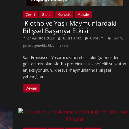
Çeviri
Genel
Genetik
Makale
Klotho ve Yaşlı Maymunlardaki
Bilişsel Başarıya Etkisi
,
27 Ağustos 2023
Büşra Araz
0 yorum
Çeviri
,
,
genel
genetik
tıbbi makale
San Fransisco- Yaşamı uzatıcı etkisi olduğu önceden
gösterilmiş olan Klotho proteininin tek seferlik subkutan
enjeksiyonunun, Rhesus maymunlarında bilişsel
yeteneği en
Devam