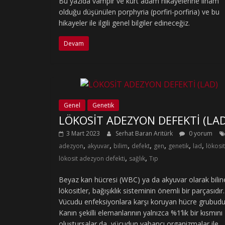
Bu yazıda vampir ve kurt adam hikayelerine ilham
olduğu düşünülen porphyria (porfiri-porfiria) ve bu
hikayeler ile ilgili genel bilgiler edineceğiz.
Devam
Genel
Genetik
LÖKOSİT ADEZYON DEFEKTİ (LAD
3 Mart 2023
Serhat Baran Aritürk
0 yorum
,
,
,
,
,
,
,
adezyon
akyuvar
bilim
defekt
gen
genetik
lad
lökosit
,
,
lökosit adezyon defekti
sağlık
Tıp
Beyaz kan hücresi (WBC) ya da akyuvar olarak bilin
lökositler, bağışıklık sisteminin önemli bir parçasıdır.
Vücudu enfeksiyonlara karşı koruyan hücre grubudu
Kanın şekilli elemanlarının yalnızca %1’lik bir kısmını
oluştursalar da, vücudun yabancı organizmalar ile