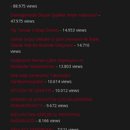
- 88.975 views
Damağımızda Oluşan Şişlikler Neyin Habercisi?
-
47.975 views
Tıp Temalı 3 Kitap Önerisi
- 14.953 views
Görsel Seçici Dikkatin E-spor Deneyimi ile İlişkili
Olarak Hızlı Bir Biçimde Gelişmesi
- 14.710
views
Girdiyseniz Hemen Çıkın! Depresyon ve
Moleküler Mekanizması
- 13.803 views
Kırık Kalp Sendromu: Takotsubo
Kardiyomiyopatisi
- 10.614 views
VİTİLİGO VE GENETİK
- 10.012 views
HERMES VE AFRODİT’İN ÇOCUKLARINDAN
HERMAFRODİT’E
- 9.672 views
SİZİ UYUTAN GERÇEK (!): PROPOFOL
BAĞIMLILIĞI
- 8.166 views
NEGLECT SENDROMU
- 7.521 views