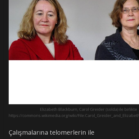
Elizabeth Blackburn, Carol Greider (solda) ile birlikte
https://commons.wikimedia.org/wiki/File:Carol_Greider_and_Elizabet
Çalışmalarına telomerlerin ile