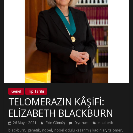
Genel
Tıp Tarihi
TELOMERAZIN KÂŞİFİ:
ELİZABETH BLACKBURN
26 Mayıs 2021
Ekin Gümüş
0 yorum
elizabeth
,
,
,
,
,
blackburn
genetik
nobel
nobel ödülü kazanmış kadınlar
telomer