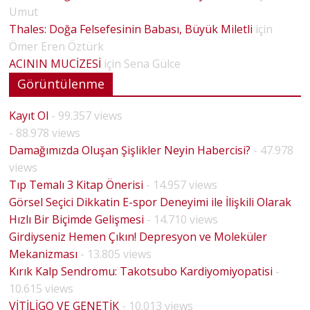
Umut
Thales: Doğa Felsefesinin Babası, Büyük Miletli
için
Ömer Eren Öztürk
ACININ MUCİZESİ
için
Sena Gülce
Görüntülenme
Kayıt Ol
- 99.357 views
- 88.978 views
Damağımızda Oluşan Şişlikler Neyin Habercisi?
- 47.978
views
Tıp Temalı 3 Kitap Önerisi
- 14.957 views
Görsel Seçici Dikkatin E-spor Deneyimi ile İlişkili Olarak
Hızlı Bir Biçimde Gelişmesi
- 14.710 views
Girdiyseniz Hemen Çıkın! Depresyon ve Moleküler
Mekanizması
- 13.805 views
Kırık Kalp Sendromu: Takotsubo Kardiyomiyopatisi
-
10.615 views
VİTİLİGO VE GENETİK
- 10.013 views