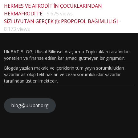
HERMES VE AFRODİT’İN ÇOCUKLARINDAN
HERMAFRODİT’E
- 9.675 views
SİZİ UYUTAN GERÇEK (!): PROPOFOL BAĞIMLILIĞI
-
8.173 views
UluBAT BLOG, Ulusal Bilimsel Araştırma Toplulukları tarafından
yönetilen ve finanse edilen kar amacı gütmeyen bir girişimdir.
Blogda yazılan makale ve içeriklerin tüm yayın sorumlulukları
yazarlar ait olup telif hakları ve cezai sorumluluklar yazarlar
tarafından üstlenilmektedir.
blog@ulubat.org
Neande
TARİHİ
rtallerd
N EN
en
ANAKSİ
GİZEML
Miras
MANDR