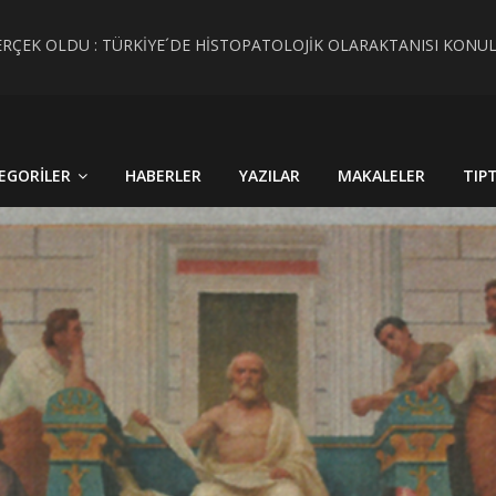
RÇEK OLDU : TÜRKİYE´DE HİSTOPATOLOJİK OLARAKTANISI KONU
 CİNSİYET KAVRAMLARININ FARKINI İNSAN FİZYOLOJİSİ VE TARİH
EGORILER
HABERLER
YAZILAR
MAKALELER
TIP