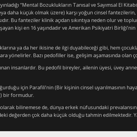
ayınladığı “Mental Bozuklukların Tanısal ve Sayımsal El Kitabı
eya daha küçük olmak üzere) karşı yoğun cinsel fantezilerin, 
ıdır. Bu fanteziler klinik açıdan sıkıntıya neden olur ve toplu
aşayan kişi en 16 yaşındadır ve Amerikan Psikiyatri Birliği’n
larına ya da her ikisine de ilgi duyabileceği gibi, hem çocukla
lara yönelirler. Bazı pedofiller ise, gelişim aşamasında olan ç
nınan insanlardır. Bu pedofil bireyler, ailenin üyesi, üvey an
urduğu için Parafili’nin (Bir kişinin cinsel uyarılmasının haya
) bir formudur.
m olarak bilinemese de, dünya erkek nüfusundaki prevalansı
eki değerden çok daha küçük olduğu tahmin edilmektedir. Ya