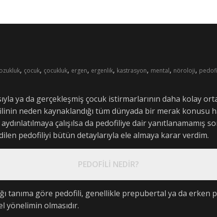
,
,
,
,
,
,
,
,
ozukluk
çocuk
çocukluk
ergen
ergenlik
kastrasyon
mental
nöroloji
pedofi
sıyla ya da gerçekleşmiş çocuk istirmarlarının daha kolay orta
ilinin neden kaynaklandığı tüm dünyada bir merak konusu hal
ğu aydınlatılmaya çalışılsa da pedofiliye dair yanıtlanamamış
ilen pedofiliyi bütün detaylarıyla ele almaya karar verdim.
PEDOFİLİ NEDİR?
ğı tanıma göre pedofili, genellikle prepubertal ya da erken 
el yönelimin olmasıdır.