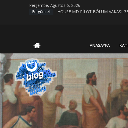
Skip
Perşembe, Ağustos 6, 2026
to
En güncel:
HOUSE MD PİLOT BÖLÜM VAKASI GE
content
Evrim Teorisi ve Bilimsel Bilgiye Giriş
MİAZMA (MIASMA) TEORİSİ
BİYOLOJİK CİNSİYET VE TOPLUMSAL
UluBAT
KIRIK KALPLER DURAĞI
ANASAYFA
KAT
Blog
Ya
Öyle
Değilse?