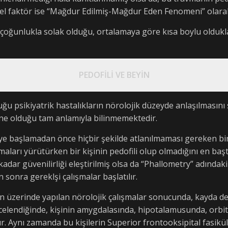
 faktör ise “Mağdur Edilmiş-Mağdur Eden Fenomeni” olarak 
n çoğunlukla solak olduğu, ortalamaya göre kısa boylu oldukla
PEDOFİLİ VE BEYİN
u psikiyatrik hastalıkların nörolojik düzeyde anlaşılmasını 
n ne olduğu tam anlamıyla bilinmemektedir.
eye başlamadan önce hiçbir şekilde atlanılmaması gereken bir 
şmaları yürütürken bir kişinin pedofili olup olmadığını en ba
dar güvenilirliği eleştirilmiş olsa da “Phallometry” adındaki 
n sonra gereklşi çalışmalar başlatılır.
rin üzerinde yapılan nörolojik çalışmalar sonucunda, kayda de
incelendiğinde, kişinin amygdalasında, hipotalamusunda, orb
Aynı zamanda bu kişilerin Superior frontooksipital fasiküll