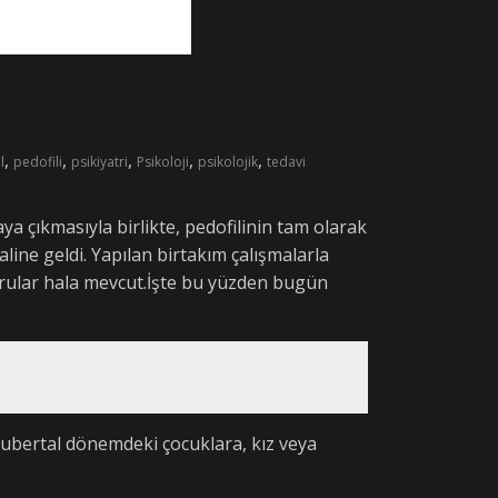
,
,
,
,
,
l
pedofili
psikiyatri
Psikoloji
psikolojik
tedavi
ya çıkmasıyla birlikte, pedofilinin tam olarak
ine geldi. Yapılan birtakım çalışmalarla
 sorular hala mevcut.İşte bu yüzden bugün
pubertal dönemdeki çocuklara, kız veya