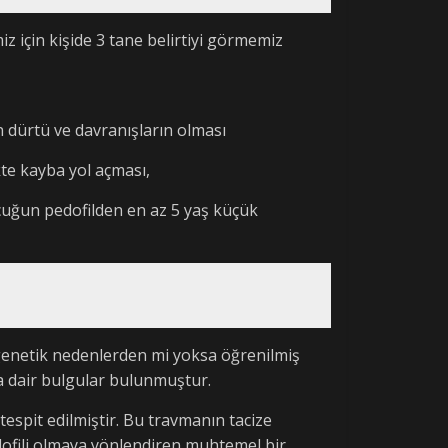
z için kişide 3 tane belirtiyi görmemiz
en dürtü ve davranışların olması
ikte kayba yol açması,
 çocuğun pedofilden en az 5 yaş küçük
 genetik nedenlerden mi yoksa öğrenilmiş
na dair bulgular bulunmuştur.
tespit edilmiştir. Bu travmanın tacize
dofili olmaya yönlendiren muhtemel bir