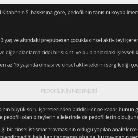
Kitabı”nın 5. baskısına göre, pedofilinin tanısını koyabilmemi
13 yaş ve altındaki prepubesan çocukla cinsel aktiviteyi içer
ve diğer alanlarda ciddi bir sıkıntı ve bu alanlardaki işlevsell
n en az 16 yaşında olması ve cinsel aktivitelerini sergilediği
PEDOFİLİNİN NEDENLERİ
sının büyük soru işaretlerinden biridir.Her ne kadar bunun
 pedofili olan bireylerin ailelerinde de pedofililerin olduğu
ı bir cinsel istismar travmasının olduğu yapılan analizlerce 
yönlendirmediği hala kanıtlanmamış olsa da, bu travmanın pe