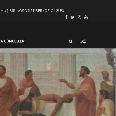
LMUŞ BİR NÖROSİSTİSERKOZ OLGUSU
SEL SÜREÇ BAĞLAMINDA İNCELEYELİM
TA GÜNCELLER