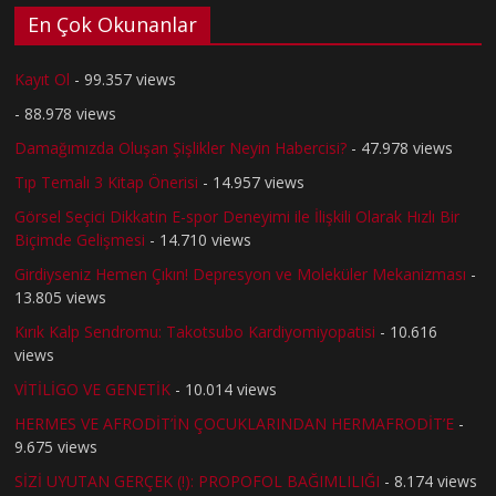
En Çok Okunanlar
Kayıt Ol
- 99.357 views
- 88.978 views
Damağımızda Oluşan Şişlikler Neyin Habercisi?
- 47.978 views
Tıp Temalı 3 Kitap Önerisi
- 14.957 views
Görsel Seçici Dikkatin E-spor Deneyimi ile İlişkili Olarak Hızlı Bir
Biçimde Gelişmesi
- 14.710 views
Girdiyseniz Hemen Çıkın! Depresyon ve Moleküler Mekanizması
-
13.805 views
Kırık Kalp Sendromu: Takotsubo Kardiyomiyopatisi
- 10.616
views
VİTİLİGO VE GENETİK
- 10.014 views
HERMES VE AFRODİT’İN ÇOCUKLARINDAN HERMAFRODİT’E
-
9.675 views
SİZİ UYUTAN GERÇEK (!): PROPOFOL BAĞIMLILIĞI
- 8.174 views