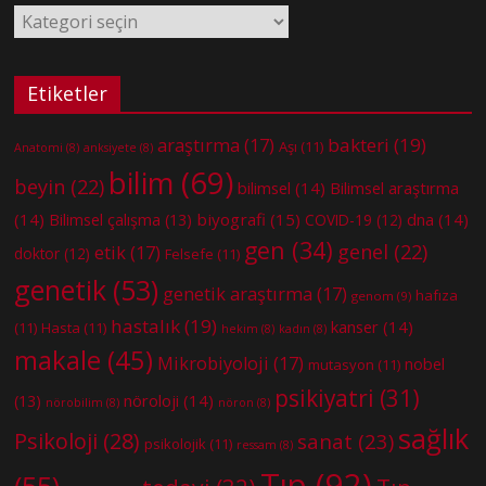
Kategoriler
Etiketler
bakteri
(19)
araştırma
(17)
Aşı
(11)
Anatomi
(8)
anksiyete
(8)
bilim
(69)
beyin
(22)
bilimsel
(14)
Bilimsel araştırma
(14)
biyografi
(15)
dna
(14)
Bilimsel çalışma
(13)
COVID-19
(12)
gen
(34)
genel
(22)
etik
(17)
doktor
(12)
Felsefe
(11)
genetik
(53)
genetik araştırma
(17)
hafıza
genom
(9)
hastalık
(19)
kanser
(14)
(11)
Hasta
(11)
hekim
(8)
kadın
(8)
makale
(45)
Mikrobiyoloji
(17)
nobel
mutasyon
(11)
psikiyatri
(31)
nöroloji
(14)
(13)
nörobilim
(8)
nöron
(8)
sağlık
Psikoloji
(28)
sanat
(23)
psikolojik
(11)
ressam
(8)
Tıp
(92)
(55)