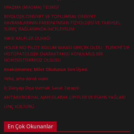
MİAZMA (MIASMA) TEORİSİ
BİYOLOJİK CİNSİYET VE TOPLUMSAL CİNSİYET
KAVRAMLARININ FARKINI İNSAN FİZYOLOJİSİ VE TARİHSEL
SÜREÇ BAĞLAMINDA İNCELEYELİM
KIRIK KALPLER DURAĞI
HOUSE MD PİLOT BÖLÜM VAKASI GERÇEK OLDU : TÜRKİYE´DE
HİSTOPATOLOJİK OLARAKTANISI KONULMUŞ BİR
NÖROSİSTİSERKOZ OLGUSU
Anaksimenes: Milet Okulunun Son Üyesi
Veba, ama danslı olanı!
İç Dünyayı Dışa Vurmak: Sanat Terapisi
ANTİMİKROBİYAL AJAN OLARAK LİPİTLER VE ESANS YAĞLARI
LİNÇ KÜLTÜRÜ
En Çok Okunanlar