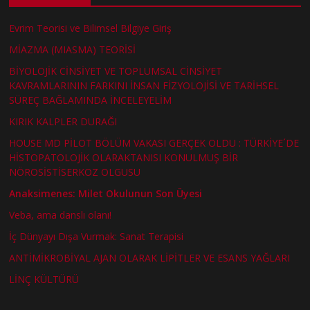
Evrim Teorisi ve Bilimsel Bilgiye Giriş
MİAZMA (MIASMA) TEORİSİ
BİYOLOJİK CİNSİYET VE TOPLUMSAL CİNSİYET
KAVRAMLARININ FARKINI İNSAN FİZYOLOJİSİ VE TARİHSEL
SÜREÇ BAĞLAMINDA İNCELEYELİM
KIRIK KALPLER DURAĞI
HOUSE MD PİLOT BÖLÜM VAKASI GERÇEK OLDU : TÜRKİYE´DE
HİSTOPATOLOJİK OLARAKTANISI KONULMUŞ BİR
NÖROSİSTİSERKOZ OLGUSU
Anaksimenes: Milet Okulunun Son Üyesi
Veba, ama danslı olanı!
İç Dünyayı Dışa Vurmak: Sanat Terapisi
ANTİMİKROBİYAL AJAN OLARAK LİPİTLER VE ESANS YAĞLARI
LİNÇ KÜLTÜRÜ