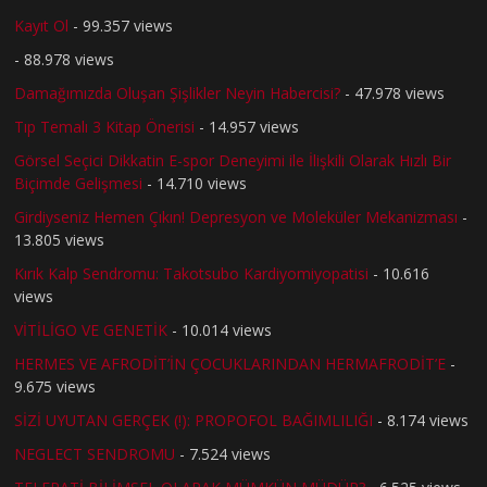
Kayıt Ol
- 99.357 views
- 88.978 views
Damağımızda Oluşan Şişlikler Neyin Habercisi?
- 47.978 views
Tıp Temalı 3 Kitap Önerisi
- 14.957 views
Görsel Seçici Dikkatin E-spor Deneyimi ile İlişkili Olarak Hızlı Bir
Biçimde Gelişmesi
- 14.710 views
Girdiyseniz Hemen Çıkın! Depresyon ve Moleküler Mekanizması
-
13.805 views
Kırık Kalp Sendromu: Takotsubo Kardiyomiyopatisi
- 10.616
views
VİTİLİGO VE GENETİK
- 10.014 views
HERMES VE AFRODİT’İN ÇOCUKLARINDAN HERMAFRODİT’E
-
9.675 views
SİZİ UYUTAN GERÇEK (!): PROPOFOL BAĞIMLILIĞI
- 8.174 views
NEGLECT SENDROMU
- 7.524 views