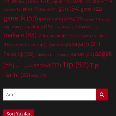
(14)
biyografi
(15)
dna
(14)
Bilimsel çalışma
(13)
COVID-19
(12)
gen
(34)
genel
(22)
etik
(17)
doktor
(12)
Felsefe
(11)
genetik
(53)
genetik araştırma
(17)
hafıza
genom
(9)
hastalık
(19)
kanser
(14)
(11)
Hasta
(11)
hekim
(8)
kadın
(8)
makale
(45)
Mikrobiyoloji
(17)
nobel
mutasyon
(11)
psikiyatri
(31)
nöroloji
(14)
(13)
nörobilim
(8)
nöron
(8)
sağlık
Psikoloji
(28)
sanat
(23)
psikolojik
(11)
ressam
(8)
Tıp
(92)
(55)
tedavi
(32)
Tıp
sendrom
(9)
Tarihi
(33)
virüs
(12)
Son Yazılar