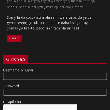
,
,
,
,
,
,
,
çocuk
çocukluk
ergen
ergenlik
kastrasyon
mental
nöroloji
,
,
,
,
,
pedofil
pedofili
psikiyatri
Psikoloji
psikolojik
tedavi
Son yıllarda çocuk istirmalarının hızla artmasıyla ya da
gerçekleşmiş çocuk istirmarlarının daha kolay ortaya
çıkmasıyla birlikte, pedofilinin tam olarak nasıl
Devam
Giriş Yap
Username or Email
Password
recapthcha