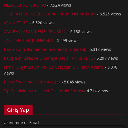
NEGLECT SENDROMU
- 7.524 views
TELEPATİ BİLİMSEL OLARAK MÜMKÜN MÜDÜR?
- 6.525 views
AŞKIN ETKİSİ
- 6.520 views
ÇAĞ BAŞLATAN KEŞİF: PENİSİLİN
- 6.188 views
UNUTMAK MÜMKÜN MÜ?
- 5.499 views
Beyin Kontrolünden Tedavisine: Optogenetik
- 5.318 views
Kaygılarını Bırak ve Okumaya Başla : ANKSİYETE
- 5.297 views
Filmini Duymuştum Peki ya Gerçeği?: Dr. Patch Adams
- 5.078
views
Bir Nefes Daha: Demir Akciğer
- 5.045 views
Tıp Tarihinin Kara Lekesi: Talidomid Faciası
- 4.714 views
Giriş Yap
Username or Email