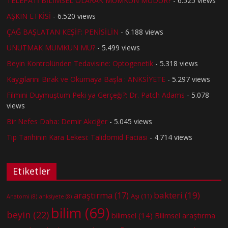
TELEPATİ BİLİMSEL OLARAK MÜMKÜN MÜDÜR?
- 6.525 views
AŞKIN ETKİSİ
- 6.520 views
ÇAĞ BAŞLATAN KEŞİF: PENİSİLİN
- 6.188 views
UNUTMAK MÜMKÜN MÜ?
- 5.499 views
Beyin Kontrolünden Tedavisine: Optogenetik
- 5.318 views
Kaygılarını Bırak ve Okumaya Başla : ANKSİYETE
- 5.297 views
Filmini Duymuştum Peki ya Gerçeği?: Dr. Patch Adams
- 5.078
views
Bir Nefes Daha: Demir Akciğer
- 5.045 views
Tıp Tarihinin Kara Lekesi: Talidomid Faciası
- 4.714 views
Etiketler
bakteri
(19)
araştırma
(17)
Aşı
(11)
Anatomi
(8)
anksiyete
(8)
bilim
(69)
beyin
(22)
bilimsel
(14)
Bilimsel araştırma