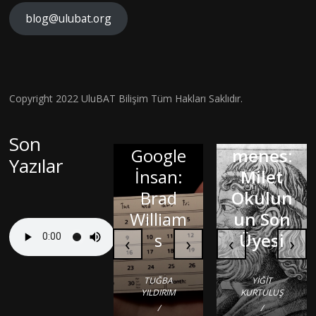
E´DE
HİSTOP
blog@ulubat.org
ATOLOJ
İK
Ne
OLARA
Robot
Hava
Copyright 2022 UluBAT Bilişim Tüm Hakları Saklıdır.
KTANISI
Ne de
Kirliliği
KONUL
Anaksi
Canlı
Gerçekt
Son
MUŞ
Google
menes:
Olan
en De
Yazılar
BİR
KIRIK
İnsan:
Organiz
Milet
Görme
NÖROS
KALPLE
Brad
Okulun
malar:
Kaybına
İSTİSER
R
William
un Son
XENOB
Sebep
KOZ
DURAĞI
s
OT’LAR
Üyesi
Olabilir
‹
›
‹
›
OLGUS
Mi?
U
ZEYNEP
TUĞBA
GÜNSU
YIĞIT
İSMIHAN
YILDIRIM
KURTULUŞ
GÜRGÜN
SENAYAREN
AVŞAR
/
/
/
/