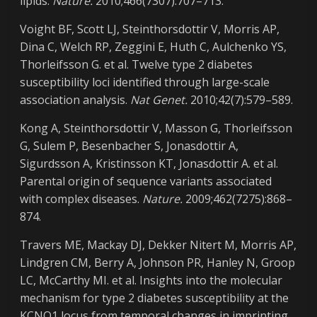
lipids.
Nature.
2010;466(7307):707–713.
Voight BF, Scott LJ, Steinthorsdottir V, Morris AP,
Dina C, Welch RP, Zeggini E, Huth C, Aulchenko YS,
Thorleifsson G. et al. Twelve type 2 diabetes
susceptibility loci identified through large-scale
association analysis.
Nat Genet.
2010;42(7):579–589.
Kong A, Steinthorsdottir V, Masson G, Thorleifsson
G, Sulem P, Besenbacher S, Jonasdottir A,
Sigurdsson A, Kristinsson KT, Jonasdottir A. et al.
Parental origin of sequence variants associated
with complex diseases.
Nature.
2009;462(7275):868–
874.
Travers ME, Mackay DJ, Dekker Nitert M, Morris AP,
Lindgren CM, Berry A, Johnson PR, Hanley N, Groop
LC, McCarthy MI. et al. Insights into the molecular
mechanism for type 2 diabetes susceptibility at the
KCNQ1 locus from temporal changes in imprinting