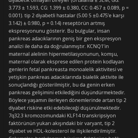
3.773 ± 1.593, CG: 1.399 ± 0.380, CC: 0.457 ± 0.089, p =
0.001). tip 2 diyabetli hastalar (5.00 5 ±0.475’e karşı
3.142) ± 0.980, p = 0.14) reseptörün artmış
ekspresyonunu gösterir. Bu bulgular, insan
pankreas adacıklarının geniş bir gen ekspresyon
analizi ile daha da doğrulanmıştır. KCNQ1’in
maternal alelinin hipermetilasyonunun, komşu,
maternal olarak eksprese edilen protein kodlayan
genlerin fetal pankreasta monoalelik aktivitesi ve
yetişkin pankreas adacıklarında bialelik aktivite ile
sonuçlandığı gösterilmiştir, bu da genin erken
pankreas gelişimini etkilediğini düşündürmektedir.
Böylece yaşamın ilerleyen dönemlerinde artan tip 2
diyabet riskine etki edebileceği düşünülmektedir.
7q32.3 kromozomundaki KLF14 transkripsiyon
faktörünün yukarı akışındaki bir varyant, tip 2
diyabet ve HDL-kolesterol ile ilişkilendirilmiştir.