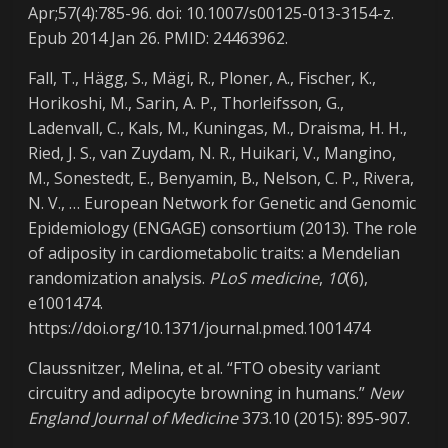
Apr;57(4):785-96. doi: 10.1007/s00125-013-3154-z.
Epub 2014 Jan 26. PMID: 24463962.
Fall, T., Hägg, S., Mägi, R., Ploner, A., Fischer, K.,
Horikoshi, M., Sarin, A. P., Thorleifsson, G.,
Ladenvall, C., Kals, M., Kuningas, M., Draisma, H. H.,
Ried, J. S., van Zuydam, N. R., Huikari, V., Mangino,
M., Sonestedt, E., Benyamin, B., Nelson, C. P., Rivera,
N. V., … European Network for Genetic and Genomic
Epidemiology (ENGAGE) consortium (2013). The role
of adiposity in cardiometabolic traits: a Mendelian
randomization analysis.
PLoS medicine
,
10
(6),
e1001474.
https://doi.org/10.1371/journal.pmed.1001474
Claussnitzer, Melina, et al. “FTO obesity variant
circuitry and adipocyte browning in humans.”
New
England Journal of Medicine
373.10 (2015): 895-907.