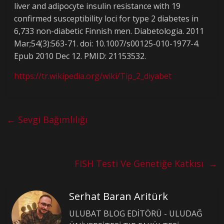
liver and adipocyte insulin resistance with 19
confirmed susceptibility loci for type 2 diabetes in
6,733 non-diabetic Finnish men. Diabetologia. 2011
Mar;54(3):563-71. doi: 10.1007/s00125-010-1977-4.
Epub 2010 Dec 12. PMID: 21153532.
https://tr.wikipedia.org/wiki/Tip_2_diyabet
←
Sevgi Bağımlılığı
FISH Testi Ve Genetiğe Katkısı
→
Serhat Baran Aritürk
ULUBAT BLOG EDİTÖRÜ - ULUDAĞ