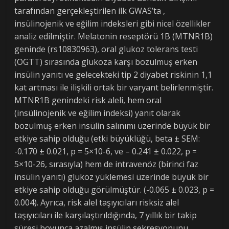
tarafından gerçekleştirilen ilk GWAS’ta ,
insülinojenik ve eğilim indeksleri gibi nicel özellikler
analiz edilmiştir. Melatonin reseptörü 1B (MTNR1B)
geninde (rs10830963), oral glukoz tolerans testi
(OGTT) sırasında glukoza karşı bozulmuş erken
insülin yanıtı ve gelecekteki tip 2 diyabet riskinin 1,1
kat artması ile ilişkili ortak bir varyant belirlenmiştir.
MTNR1B genindeki risk aleli, hem oral
(insülinojenik ve eğilim indeksi) yanıt olarak
bozulmuş erken insülin salınımı üzerinde büyük bir
etkiye sahip olduğu (etki büyüklüğü, beta ± SEM:
-0.170 ± 0.021, p = 5×10-6, ve – 0.241 ± 0.022, p =
5×10-26, sırasıyla) hem de intravenöz (birinci faz
insülin yanıtı) glukoz yüklemesi üzerinde büyük bir
etkiye sahip olduğu görülmüştür. (-0.065 ± 0.023, p =
0.004). Ayrıca, risk alel taşıyıcıları risksiz alel
taşıyıcıları ile karşılaştırıldığında, 7 yıllık bir takip
süresi boyunca azalmış insülin sekresyonunu