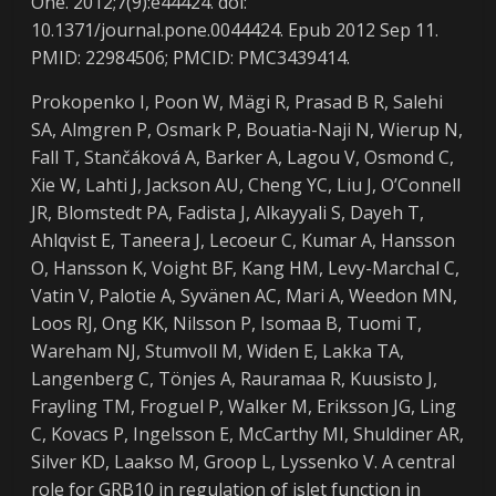
One. 2012;7(9):e44424. doi:
10.1371/journal.pone.0044424. Epub 2012 Sep 11.
PMID: 22984506; PMCID: PMC3439414.
Prokopenko I, Poon W, Mägi R, Prasad B R, Salehi
SA, Almgren P, Osmark P, Bouatia-Naji N, Wierup N,
Fall T, Stančáková A, Barker A, Lagou V, Osmond C,
Xie W, Lahti J, Jackson AU, Cheng YC, Liu J, O’Connell
JR, Blomstedt PA, Fadista J, Alkayyali S, Dayeh T,
Ahlqvist E, Taneera J, Lecoeur C, Kumar A, Hansson
O, Hansson K, Voight BF, Kang HM, Levy-Marchal C,
Vatin V, Palotie A, Syvänen AC, Mari A, Weedon MN,
Loos RJ, Ong KK, Nilsson P, Isomaa B, Tuomi T,
Wareham NJ, Stumvoll M, Widen E, Lakka TA,
Langenberg C, Tönjes A, Rauramaa R, Kuusisto J,
Frayling TM, Froguel P, Walker M, Eriksson JG, Ling
C, Kovacs P, Ingelsson E, McCarthy MI, Shuldiner AR,
Silver KD, Laakso M, Groop L, Lyssenko V. A central
role for GRB10 in regulation of islet function in