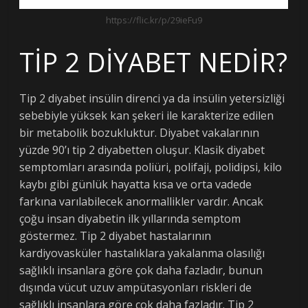
https://flic.kr/p/29ieFu9
TİP 2 DİYABET NEDİR?
Tip 2 diyabet insülin direnci ya da insülin yetersizliği
sebebiyle yüksek kan şekeri ile karakterize edilen
bir metabolik bozukluktur. Diyabet vakalarının
yüzde 90’ı tip 2 diyabetten oluşur. Klasik diyabet
semptomları arasında poliüri, polifaji, polidipsi, kilo
kaybı gibi günlük hayatta kısa ve orta vadede
farkına varılabilecek anormallikler vardır. Ancak
çoğu insan diyabetin ilk yıllarında semptom
göstermez. Tip 2 diyabet hastalarının
kardiyovasküler hastalıklara yakalanma olasılığı
sağlıklı insanlara göre çok daha fazladır, bunun
dışında vücut uzuv ampütasyonları riskleri de
sağlıklı insanlara göre çok daha fazladır. Tip 2