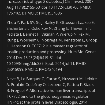
increase risk of type 2 diabetes. J Clin Invest. 2007
Aug;117(8):2155-63. doi: 10.1172/JCI30706. PMID:
17671651; PMCID: PMC1934596.
Zhou Y, Park SY, Su J, Bailey K, Ottosson-Laakso E,
Shcherbina L, Oskolkov N, Zhang E, Thevenin T,
Fadista J, Bennet H, Vikman P, Wierup N, Fex M,
Rung J, Wollheim C, Nobrega M, Renström E, Groop
L, Hansson O. TCF7L2 is a master regulator of
insulin production and processing. Hum Mol Genet.
2014 Dec 15;23(24):6419-31. doi:
10.1093/hmg/ddu359. Epub 2014 Jul 11. PMID:
25015099; PMCID: PMC4240194.
Neve B, Le Bacquer O, Caron S, Huyvaert M, Leloire
A, Poulain-Godefroy O, Lecoeur C, Pattou F, Staels
B, Froguel P. Alternative human liver transcripts of
TCF7L2 bind to the gluconeogenesis regulator
HNF4α at the protein level. Diabetologia. 2014