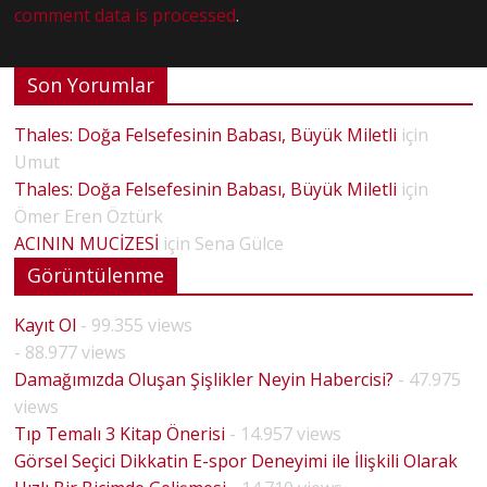
comment data is processed
.
Son Yorumlar
Thales: Doğa Felsefesinin Babası, Büyük Miletli
için
Umut
Thales: Doğa Felsefesinin Babası, Büyük Miletli
için
Ömer Eren Öztürk
ACININ MUCİZESİ
için
Sena Gülce
Görüntülenme
Kayıt Ol
- 99.355 views
- 88.977 views
Damağımızda Oluşan Şişlikler Neyin Habercisi?
- 47.975
views
Tıp Temalı 3 Kitap Önerisi
- 14.957 views
Görsel Seçici Dikkatin E-spor Deneyimi ile İlişkili Olarak