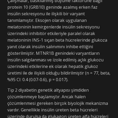
Çalışmalar, baskılanmış büyüme faktörüne bağlı
protein 10 (GRB10) geninde azalmış erken faz
insülin sekresyonu ile ilişkili bir varyant
tanımlamıştır. Eksojen olarak uygulanan
melatoninin kemirgenlerde insülin sekresyonu
üzerindeki inhibitör etkileriyle paralel olarak
melatoninin INS-1 sıçan beta hücrelerinde glukoza
yanıt olarak insülin salınımını inhibe ettiğini
gösterilmiştir. MTNR1B genindeki varyantların
insülin salgılanması ve izole edilmiş açlık glukozu
üzerindeki etkilerine ek olarak hepatik glukoz
üretimi ile de ilişkili olduğu bildirilmiştir (n = 77, beta,
%95 CI: 0.4 (0.07-0.6), p = 0.017).
Tip 2 diyabetin genetik altyapısı şimdiden
çözümlenmeye başlamıştır. Ancak halen
çözümlenmesi gereken birçok biyolojik mekanizma
vardır. Genellikle insülin üreten beta hücreleri
üzerinde durulsa da glukagon üreten alfa hücreleri