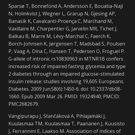
Sparsø T, Bonnefond A, Andersson E, Bouatia-Naji
N, Holmkvist J, Wegner L, Grarup N, Gjesing AP,
Banasik K, Cavalcanti-Proença C, Marchand M,
Vaxillaire M, Charpentier G, Jarvelin MR, Tichet J,
Balkau B, Marre M, Lévy-Marchal C, Faerch K,
Borch-Johnsen K, Jørgensen T, Madsbad S, Poulsen
P, Vaag A, Dina C, Hansen T, Pedersen O, Froguel P.
G-allele of intronic rs10830963 in MTNR1B confers
increased risk of impaired fasting glycemia and type
2 diabetes through an impaired glucose-stimulated
insulin release: studies involving 19,605 Europeans.
Diabetes. 2009 Jun;58(6):1450-6. doi: 10.2337/db08-
1660. Epub 2009 Mar 26. PMID: 19324940; PMCID:
PMC2682679.
Vangipurapu J, Stančáková A, Pihlajamäki J,
Kuulasmaa TM, Kuulasmaa T, Paananen J, Kuusisto
J, Ferrannini E, Laakso M. Association of indices of