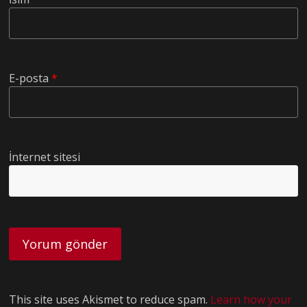
E-posta
*
İnternet sitesi
This site uses Akismet to reduce spam.
Learn how your