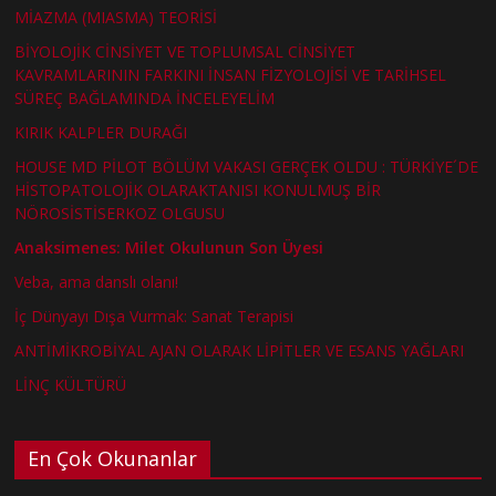
MİAZMA (MIASMA) TEORİSİ
BİYOLOJİK CİNSİYET VE TOPLUMSAL CİNSİYET
KAVRAMLARININ FARKINI İNSAN FİZYOLOJİSİ VE TARİHSEL
SÜREÇ BAĞLAMINDA İNCELEYELİM
KIRIK KALPLER DURAĞI
HOUSE MD PİLOT BÖLÜM VAKASI GERÇEK OLDU : TÜRKİYE´DE
HİSTOPATOLOJİK OLARAKTANISI KONULMUŞ BİR
NÖROSİSTİSERKOZ OLGUSU
Anaksimenes: Milet Okulunun Son Üyesi
Veba, ama danslı olanı!
İç Dünyayı Dışa Vurmak: Sanat Terapisi
ANTİMİKROBİYAL AJAN OLARAK LİPİTLER VE ESANS YAĞLARI
LİNÇ KÜLTÜRÜ
En Çok Okunanlar