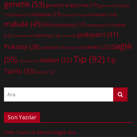
genetik
(53)
genetik araştırma
(17)
hafıza
genom
(9)
hastalık
(19)
kanser
(14)
(11)
Hasta
(11)
hekim
(8)
kadın
(8)
makale
(45)
Mikrobiyoloji
(17)
nobel
mutasyon
(11)
psikiyatri
(31)
nöroloji
(14)
(13)
nörobilim
(8)
nöron
(8)
sağlık
Psikoloji
(28)
sanat
(23)
psikolojik
(11)
ressam
(8)
Tıp
(92)
(55)
tedavi
(32)
Tıp
sendrom
(9)
Tarihi
(33)
virüs
(12)
Son Yazılar
Evrim Teorisi ve Bilimsel Bilgiye Giriş