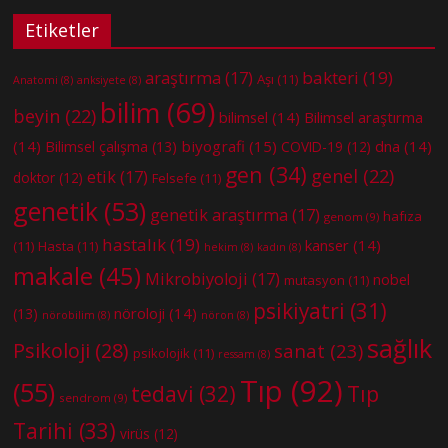
Etiketler
bakteri
(19)
araştırma
(17)
Aşı
(11)
Anatomi
(8)
anksiyete
(8)
bilim
(69)
beyin
(22)
bilimsel
(14)
Bilimsel araştırma
(14)
biyografi
(15)
dna
(14)
Bilimsel çalışma
(13)
COVID-19
(12)
gen
(34)
genel
(22)
etik
(17)
doktor
(12)
Felsefe
(11)
genetik
(53)
genetik araştırma
(17)
hafıza
genom
(9)
hastalık
(19)
kanser
(14)
(11)
Hasta
(11)
hekim
(8)
kadın
(8)
makale
(45)
Mikrobiyoloji
(17)
nobel
mutasyon
(11)
psikiyatri
(31)
nöroloji
(14)
(13)
nörobilim
(8)
nöron
(8)
sağlık
Psikoloji
(28)
sanat
(23)
psikolojik
(11)
ressam
(8)
Tıp
(92)
(55)
tedavi
(32)
Tıp
sendrom
(9)
Tarihi
(33)
virüs
(12)