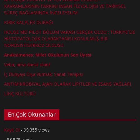
KAVRAMLARININ FARKINI İNSAN FİZYOLOJİSİ VE TARİHSEL
SÜREÇ BAĞLAMINDA İNCELEYELİM
KIRIK KALPLER DURAĞI
HOUSE MD PİLOT BÖLÜM VAKASI GERÇEK OLDU : TÜRKİYE´DE
HİSTOPATOLOJİK OLARAKTANISI KONULMUŞ BİR
NÖROSİSTİSERKOZ OLGUSU
Anaksimenes: Milet Okulunun Son Üyesi
Veba, ama danslı olanı!
İç Dünyayı Dışa Vurmak: Sanat Terapisi
ANTİMİKROBİYAL AJAN OLARAK LİPİTLER VE ESANS YAĞLARI
LİNÇ KÜLTÜRÜ
En Çok Okunanlar
Kayıt Ol
- 99.355 views
- 88.978 views