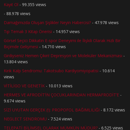
Kayıt Ol
- 99.355 views
- 88.978 views
Damağımızda Oluşan Şişlikler Neyin Habercisi?
- 47.978 views
Tıp Temalı 3 Kitap Önerisi
- 14.957 views
Görsel Seçici Dikkatin E-spor Deneyimi ile İlişkili Olarak Hızlı Bir
Biçimde Gelişmesi
- 14.710 views
Girdiyseniz Hemen Çıkın! Depresyon ve Moleküler Mekanizması
-
13.804 views
Kırık Kalp Sendromu: Takotsubo Kardiyomiyopatisi
- 10.614
views
VİTİLİGO VE GENETİK
- 10.013 views
HERMES VE AFRODİT’İN ÇOCUKLARINDAN HERMAFRODİT’E
-
9.674 views
SİZİ UYUTAN GERÇEK (!): PROPOFOL BAĞIMLILIĞI
- 8.172 views
NEGLECT SENDROMU
- 7.524 views
TELEPATİ BİLİMSEL OLARAK MÜMKÜN MÜDÜR?
- 6.525 views