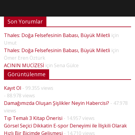
Son Yorumlar
Thales: Doğa Felsefesinin Babası, Büyük Miletli
için
Umut
Thales: Doğa Felsefesinin Babası, Büyük Miletli
için
Ömer Eren Öztürk
ACININ MUCİZESİ
için
Sena Gülce
Görüntülenme
Kayıt Ol
- 99.355 views
- 88.978 views
Damağımızda Oluşan Şişlikler Neyin Habercisi?
- 47.978
views
Tıp Temalı 3 Kitap Önerisi
- 14.957 views
Görsel Seçici Dikkatin E-spor Deneyimi ile İlişkili Olarak
Hızlı Bir Biçimde Gelişmesi
- 14.710 views