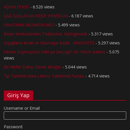
AŞKIN ETKİSİ
- 6.520 views
ÇAĞ BAŞLATAN KEŞİF: PENİSİLİN
- 6.187 views
UNUTMAK MÜMKÜN MÜ?
- 5.499 views
Beyin Kontrolünden Tedavisine: Optogenetik
- 5.317 views
Kaygılarını Bırak ve Okumaya Başla : ANKSİYETE
- 5.297 views
Filmini Duymuştum Peki ya Gerçeği?: Dr. Patch Adams
- 5.075
views
Bir Nefes Daha: Demir Akciğer
- 5.044 views
Tıp Tarihinin Kara Lekesi: Talidomid Faciası
- 4.714 views
Giriş Yap
Username or Email
Password