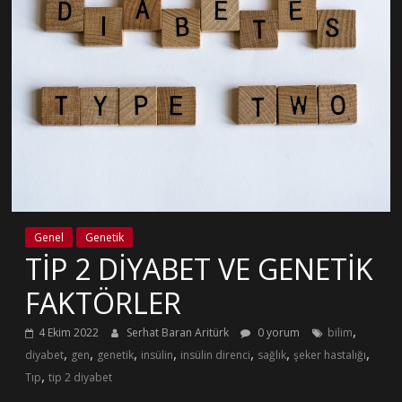
Genel
Genetik
TİP 2 DİYABET VE GENETİK
FAKTÖRLER
,
4 Ekim 2022
Serhat Baran Aritürk
0 yorum
bilim
,
,
,
,
,
,
,
diyabet
gen
genetik
insülin
insülin direnci
sağlık
şeker hastalığı
,
Tıp
tip 2 diyabet