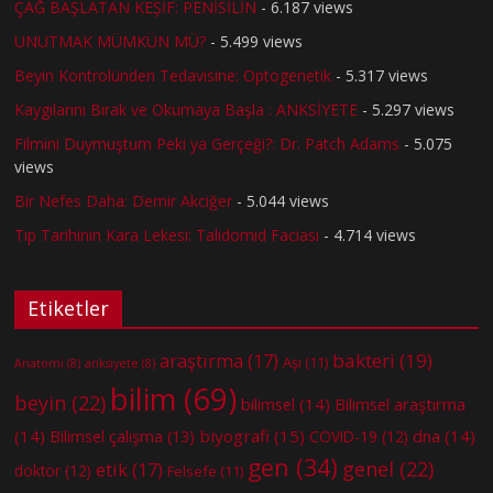
ÇAĞ BAŞLATAN KEŞİF: PENİSİLİN
- 6.187 views
UNUTMAK MÜMKÜN MÜ?
- 5.499 views
Beyin Kontrolünden Tedavisine: Optogenetik
- 5.317 views
Kaygılarını Bırak ve Okumaya Başla : ANKSİYETE
- 5.297 views
Filmini Duymuştum Peki ya Gerçeği?: Dr. Patch Adams
- 5.075
views
Bir Nefes Daha: Demir Akciğer
- 5.044 views
Tıp Tarihinin Kara Lekesi: Talidomid Faciası
- 4.714 views
Etiketler
bakteri
(19)
araştırma
(17)
Aşı
(11)
Anatomi
(8)
anksiyete
(8)
bilim
(69)
beyin
(22)
bilimsel
(14)
Bilimsel araştırma
(14)
biyografi
(15)
dna
(14)
Bilimsel çalışma
(13)
COVID-19
(12)
gen
(34)
genel
(22)
etik
(17)
doktor
(12)
Felsefe
(11)