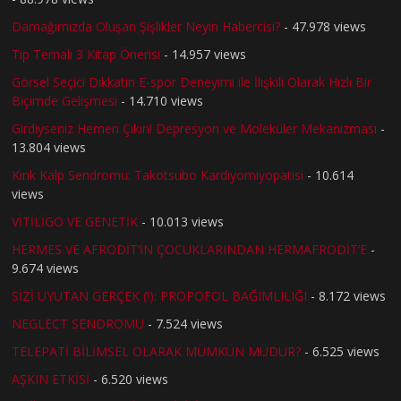
Damağımızda Oluşan Şişlikler Neyin Habercisi?
- 47.978 views
Tıp Temalı 3 Kitap Önerisi
- 14.957 views
Görsel Seçici Dikkatin E-spor Deneyimi ile İlişkili Olarak Hızlı Bir
Biçimde Gelişmesi
- 14.710 views
Girdiyseniz Hemen Çıkın! Depresyon ve Moleküler Mekanizması
-
13.804 views
Kırık Kalp Sendromu: Takotsubo Kardiyomiyopatisi
- 10.614
views
VİTİLİGO VE GENETİK
- 10.013 views
HERMES VE AFRODİT’İN ÇOCUKLARINDAN HERMAFRODİT’E
-
9.674 views
SİZİ UYUTAN GERÇEK (!): PROPOFOL BAĞIMLILIĞI
- 8.172 views
NEGLECT SENDROMU
- 7.524 views
TELEPATİ BİLİMSEL OLARAK MÜMKÜN MÜDÜR?
- 6.525 views
AŞKIN ETKİSİ
- 6.520 views