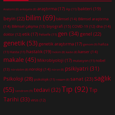
bakteri
(19)
araştırma
(17)
Aşı
(11)
Anatomi
(8)
anksiyete
(8)
bilim
(69)
beyin
(22)
bilimsel
(14)
Bilimsel araştırma
(14)
biyografi
(15)
dna
(14)
Bilimsel çalışma
(13)
COVID-19
(12)
gen
(34)
genel
(22)
etik
(17)
doktor
(12)
Felsefe
(11)
genetik
(53)
genetik araştırma
(17)
hafıza
genom
(9)
hastalık
(19)
kanser
(14)
(11)
Hasta
(11)
hekim
(8)
kadın
(8)
makale
(45)
Mikrobiyoloji
(17)
nobel
mutasyon
(11)
psikiyatri
(31)
nöroloji
(14)
(13)
nörobilim
(8)
nöron
(8)
sağlık
Psikoloji
(28)
sanat
(23)
psikolojik
(11)
ressam
(8)
Tıp
(92)
(55)
tedavi
(32)
Tıp
sendrom
(9)
Tarihi
(33)
virüs
(12)