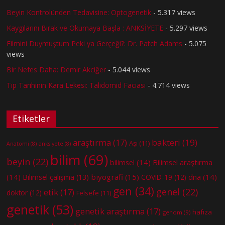
Beyin Kontrolünden Tedavisine: Optogenetik
- 5.317 views
Kaygılarını Bırak ve Okumaya Başla : ANKSİYETE
- 5.297 views
Filmini Duymuştum Peki ya Gerçeği?: Dr. Patch Adams
- 5.075
views
Bir Nefes Daha: Demir Akciğer
- 5.044 views
Tıp Tarihinin Kara Lekesi: Talidomid Faciası
- 4.714 views
Etiketler
bakteri
(19)
araştırma
(17)
Aşı
(11)
Anatomi
(8)
anksiyete
(8)
bilim
(69)
beyin
(22)
bilimsel
(14)
Bilimsel araştırma
(14)
biyografi
(15)
dna
(14)
Bilimsel çalışma
(13)
COVID-19
(12)
gen
(34)
genel
(22)
etik
(17)
doktor
(12)
Felsefe
(11)
genetik
(53)
genetik araştırma
(17)
hafıza
genom
(9)