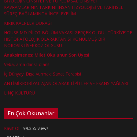
BİYOLOJİK CİNSİYET VE TOPLUMSAL CİNSİYET
KAVRAMLARININ FARKINI İNSAN FİZYOLOJİSİ VE TARİHSEL
SÜREÇ BAĞLAMINDA İNCELEYELİM
KIRIK KALPLER DURAĞI
HOUSE MD PİLOT BÖLÜM VAKASI GERÇEK OLDU : TÜRKİYE´DE
HİSTOPATOLOJİK OLARAKTANISI KONULMUŞ BİR
NÖROSİSTİSERKOZ OLGUSU
Anaksimenes: Milet Okulunun Son Üyesi
Veba, ama danslı olanı!
İç Dünyayı Dışa Vurmak: Sanat Terapisi
ANTİMİKROBİYAL AJAN OLARAK LİPİTLER VE ESANS YAĞLARI
LİNÇ KÜLTÜRÜ
En Çok Okunanlar
Kayıt Ol
- 99.355 views