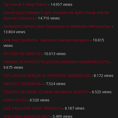
Tıp Temalı 3 Kitap Önerisi
- 14.957 views
Görsel Seçici Dikkatin E-spor Deneyimi ile İlişkili Olarak Hızlı Bir
Biçimde Gelişmesi
- 14.710 views
Girdiyseniz Hemen Çıkın! Depresyon ve Moleküler Mekanizması
-
13.804 views
Kırık Kalp Sendromu: Takotsubo Kardiyomiyopatisi
- 10.615
views
VİTİLİGO VE GENETİK
- 10.013 views
HERMES VE AFRODİT’İN ÇOCUKLARINDAN HERMAFRODİT’E
-
9.675 views
SİZİ UYUTAN GERÇEK (!): PROPOFOL BAĞIMLILIĞI
- 8.172 views
NEGLECT SENDROMU
- 7.524 views
TELEPATİ BİLİMSEL OLARAK MÜMKÜN MÜDÜR?
- 6.525 views
AŞKIN ETKİSİ
- 6.520 views
ÇAĞ BAŞLATAN KEŞİF: PENİSİLİN
- 6.187 views
UNUTMAK MÜMKÜN MÜ?
- 5.499 views