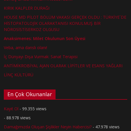
KIRIK KALPLER DURAĞI
HOUSE MD PİLOT BÖLÜM VAKASI GERÇEK OLDU : TÜRKİYE´DE
HİSTOPATOLOJİK OLARAKTANISI KONULMUŞ BİR
NÖROSİSTİSERKOZ OLGUSU
Anaksimenes: Milet Okulunun Son Üyesi
Veba, ama danslı olanı!
İç Dünyayı Dışa Vurmak: Sanat Terapisi
ANTİMİKROBİYAL AJAN OLARAK LİPİTLER VE ESANS YAĞLARI
LİNÇ KÜLTÜRÜ
En Çok Okunanlar
Kayıt Ol
- 99.355 views
- 88.978 views
Damağımızda Oluşan Şişlikler Neyin Habercisi?
- 47.978 views