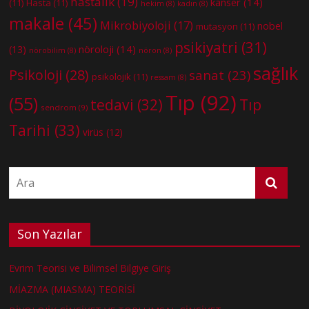
hastalık
(19)
kanser
(14)
(11)
Hasta
(11)
hekim
(8)
kadın
(8)
makale
(45)
Mikrobiyoloji
(17)
nobel
mutasyon
(11)
psikiyatri
(31)
nöroloji
(14)
(13)
nörobilim
(8)
nöron
(8)
sağlık
Psikoloji
(28)
sanat
(23)
psikolojik
(11)
ressam
(8)
Tıp
(92)
(55)
tedavi
(32)
Tıp
sendrom
(9)
Tarihi
(33)
virüs
(12)
Son Yazılar
Evrim Teorisi ve Bilimsel Bilgiye Giriş
MİAZMA (MIASMA) TEORİSİ