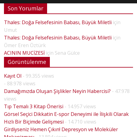
Son Yorumlar
Thales: Doğa Felsefesinin Babası, Büyük Miletli
için
Umut
Thales: Doğa Felsefesinin Babası, Büyük Miletli
için
Ömer Eren Öztürk
ACININ MUCİZESİ
için
Sena Gülce
Görüntülenme
Kayıt Ol
- 99.355 views
- 88.978 views
Damağımızda Oluşan Şişlikler Neyin Habercisi?
- 47.978
views
Tıp Temalı 3 Kitap Önerisi
- 14.957 views
Görsel Seçici Dikkatin E-spor Deneyimi ile İlişkili Olarak
Hızlı Bir Biçimde Gelişmesi
- 14.710 views
Girdiyseniz Hemen Çıkın! Depresyon ve Moleküler
Mekanizması
- 13.804 views