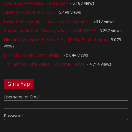
ÇAĞ BAŞLATAN KEŞİF: PENİSİLİN
- 6.187 views
UNUTMAK MÜMKÜN MÜ?
- 5.499 views
Beyin Kontrolünden Tedavisine: Optogenetik
- 5.317 views
Kaygılarını Bırak ve Okumaya Başla : ANKSİYETE
- 5.297 views
Filmini Duymuştum Peki ya Gerçeği?: Dr. Patch Adams
- 5.075
views
Bir Nefes Daha: Demir Akciğer
- 5.044 views
Tıp Tarihinin Kara Lekesi: Talidomid Faciası
- 4.714 views
Giriş Yap
Username or Email
Password