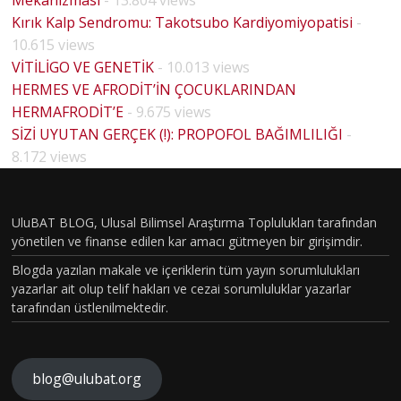
Kırık Kalp Sendromu: Takotsubo Kardiyomiyopatisi
-
10.615 views
VİTİLİGO VE GENETİK
- 10.013 views
HERMES VE AFRODİT’İN ÇOCUKLARINDAN
HERMAFRODİT’E
- 9.675 views
BİYOLO
SİZİ UYUTAN GERÇEK (!): PROPOFOL BAĞIMLILIĞI
-
JİK
8.172 views
CİNSİYE
T VE
UluBAT BLOG, Ulusal Bilimsel Araştırma Toplulukları tarafından
TOPLU
yönetilen ve finanse edilen kar amacı gütmeyen bir girişimdir.
MSAL
Blogda yazılan makale ve içeriklerin tüm yayın sorumlulukları
CİNSİYE
yazarlar ait olup telif hakları ve cezai sorumluluklar yazarlar
tarafından üstlenilmektedir.
T
KAVRA
MLARIN
blog@ulubat.org
BEYİN
IN