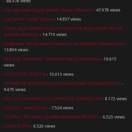
- 88.978 views
Damağımızda Oluşan Şişlikler Neyin Habercisi?
- 47.978 views
Tıp Temalı 3 Kitap Önerisi
- 14.957 views
Görsel Seçici Dikkatin E-spor Deneyimi ile İlişkili Olarak Hızlı Bir
Biçimde Gelişmesi
- 14.710 views
Girdiyseniz Hemen Çıkın! Depresyon ve Moleküler Mekanizması
-
13.804 views
Kırık Kalp Sendromu: Takotsubo Kardiyomiyopatisi
- 10.615
views
VİTİLİGO VE GENETİK
- 10.013 views
HERMES VE AFRODİT’İN ÇOCUKLARINDAN HERMAFRODİT’E
-
9.675 views
SİZİ UYUTAN GERÇEK (!): PROPOFOL BAĞIMLILIĞI
- 8.172 views
NEGLECT SENDROMU
- 7.524 views
TELEPATİ BİLİMSEL OLARAK MÜMKÜN MÜDÜR?
- 6.525 views
AŞKIN ETKİSİ
- 6.520 views