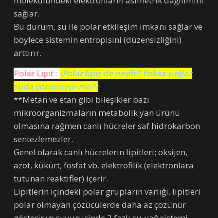
molekülündeki elektronların asimetrik dağılımını
sağlar.
Bu durum, su ile polar etkileşim imkanı sağlar ve
böylece sistemin entropisini (düzensizliğini)
arttırır.
Polar Lipit :
(Polar lipit de nedir? Yoksa yağlar
suda çözünüyor mu?)
**Metan ve etan gibi bileşikler bazı
mikroorganizmaların metabolik yan ürünü
olmasına rağmen canlı hücreler saf hidrokarbon
sentezlemezler.
Genel olarak canlı hücrelerin lipitleri; oksijen,
azot, kükürt, fosfat vb. elektrofilik (elektronlara
tutunan reaktifler) içerir.
Lipitlerin içindeki polar grupların varlığı, lipitleri
polar olmayan çözücülerde daha az çözünür
gösterir ve suyun içinde 2 fazlı su-yağ sistemi