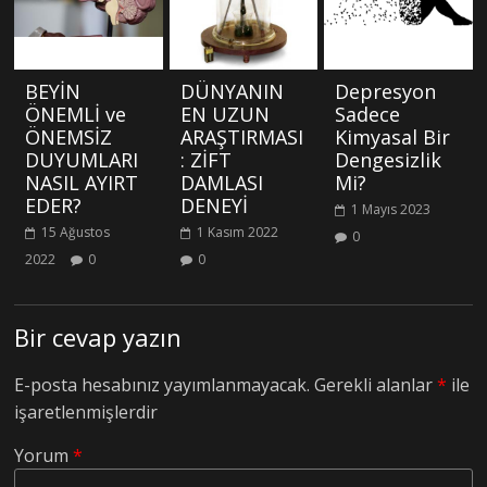
BEYİN
DÜNYANIN
Depresyon
ÖNEMLİ ve
EN UZUN
Sadece
ÖNEMSİZ
ARAŞTIRMASI
Kimyasal Bir
DUYUMLARI
: ZİFT
Dengesizlik
NASIL AYIRT
DAMLASI
Mi?
EDER?
DENEYİ
1 Mayıs 2023
15 Ağustos
1 Kasım 2022
0
2022
0
0
Bir cevap yazın
E-posta hesabınız yayımlanmayacak.
Gerekli alanlar
*
ile
işaretlenmişlerdir
Yorum
*