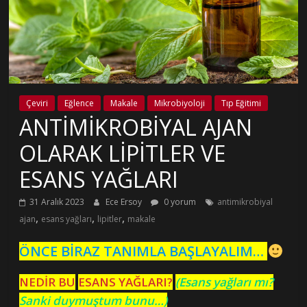
Çeviri
Eğlence
Makale
Mikrobiyoloji
Tıp Eğitimi
ANTİMİKROBİYAL AJAN
OLARAK LİPİTLER VE
ESANS YAĞLARI
31 Aralık 2023
Ece Ersoy
0 yorum
antimikrobiyal
,
,
,
ajan
esans yağları
lipitler
makale
ÖNCE BİRAZ TANIMLA BAŞLAYALIM…
NEDİR BU
ESANS YAĞLARI
?
(Esans yağları mı?
Sanki duymuştum bunu…)