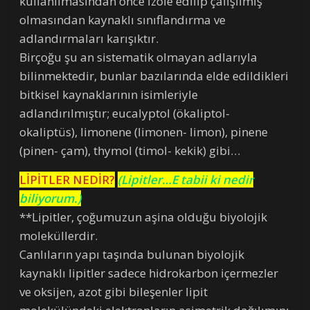
kullanılmasından önce izole edilip çalışılmış
olmasından kaynaklı sınıflandırma ve
adlandırmaları karışıktır.
Birçoğu şu an sistematik olmayan adlarıyla
bilinmektedir, bunlar bazılarında elde edildikleri
bitkisel kaynaklarının isimleriyle
adlandırılmıştır; eucalyptol (ökaliptol-
okaliptüs), limonene (limonen- limon), pinene
(pinen- çam), thymol (timol- kekik) gibi…
LİPİTLER NEDİR?
(Lipitler…E tabii ki nedir
biliyorum.)
**Lipitler, çoğumuzun aşina olduğu biyolojik
moleküllerdir.
Canlıların yapı taşında bulunan biyolojik
kaynaklı lipitler sadece hidrokarbon içermezler
ve oksijen, azot gibi bileşenler lipit