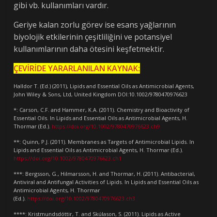
gibi vb. kullanımları vardır.
Geriye kalan zorlu görev ise esans yağlarının
biyolojik etkilerinin çeşitliliğini ve potansiyel
kullanımlarının daha ötesini keşfetmektir.
ÇEVİRİDE YARARLANILAN KAYNAK:
Halldor T. (Ed.) (2011), Lipids and Essential Oils as Antimicrobial Agents,
John Wiley & Sons, Ltd, United Kingdom
DOI:10.1002/9780470976623
*: Carson, C.F. and Hammer, K.A. (2011). Chemistry and Bioactivity of
Essential Oils. In Lipids and Essential Oils as Antimicrobial Agents, H.
Thormar (Ed.).
https://doi.org/10.1002/9780470976623.ch9
**: Quinn, P.J. (2011). Membranes as Targets of Antimicrobial Lipids. In
Lipids and Essential Oils as Antimicrobial Agents, H. Thormar (Ed.).
https://doi.org/10.1002/9780470976623.ch1
***: Bergsson, G., Hilmarsson, H. and Thormar, H. (2011). Antibacterial,
Antiviral and Antifungal Activities of Lipids. In Lipids and Essential Oils as
Antimicrobial Agents, H. Thormar
(Ed.).
https://doi.org/10.1002/9780470976623.ch3
****: Kristmundsdóttir, T. and Skúlason, S. (2011). Lipids as Active