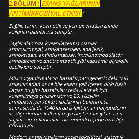
2.BÖLÜM :
ESANS YAĞLARININ
ANTİMİKROBİYAL ETKİSİ
*
Sağlık, tarım, kozmetik ve yemek endüstrisinde
kullanım alanlarına sahiptir.
Sağlık alanında kullanılagelmiş olanlar
antimikrobiyal, antikanserojen, analjezik,
antioksidan, antiinflamatuar, immünomodülatör,
antiplatelet ve antitrombotik gibi kapsamlı biyolojik
özelliklere sahiptir.
Mikroorganizmaların hastalık patogenezindeki rolü
anlaşılmadan önce bile esans yağ içeren bitki bazlı
ilaçlar bu gibi hastalıkları tedavi etmek için
kullanılmaya çalışılmıştır ve 20. yüzyılın
antibakteriyel kükürt ilaçlarının bulunması,
sonrasında da 1940’larda ß-laktam antibiyotiklerin
ve diğerlerinin kullanılmaya başlanmasıyla esans
yağlarının kullanımlarımın önemli ölçüde azaldığı
görünüyor.
Modern antibiyotiklerin seçici toksititesi, sistemik