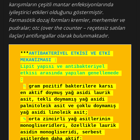
karışımların çeşitli mantar enfeksiyonlarında
iyileştirici etkileri olduğunu göstermiştir.
Farmasötik dozaj formları kremler, merhemler ve
pudralar; otc (over the counter – reçetesiz satılan
ilaçlar) antifungallar olarak bulunmaktadır.
***
ANTİBAKTERİYEL ETKİSİ VE ETKİ 
MEKANİZMASI :
Lipit yapısı ve antibakteriyel 
etkisi arasında yapılan genellemede 
:
✎
gram pozitif bakterilere karsı 
en aktif doymuş yağ asidi laurik 
asit, tekli doymamış yağ asidi 
palmitoleik asit ve çoklu doymamış 
yağ asidi linoleik asit;
✎
orta zincirli yağ asitlerinin 
monogliseridleri, özellikle laurik 
asidin monogliseridi, serbest 
asitlerden daha aktif;