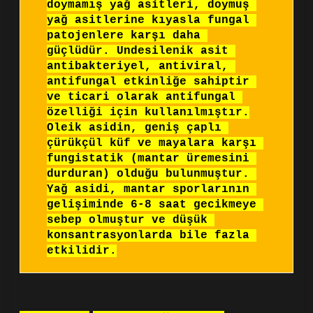
doymamış yağ asitleri, doymuş 
yağ asitlerine kıyasla fungal 
patojenlere karşı daha 
güçlüdür. Undesilenik asit 
antibakteriyel, antiviral, 
antifungal etkinliğe sahiptir 
ve ticari olarak antifungal 
özelliği için kullanılmıştır.

Oleik asidin, geniş çaplı 
çürükçül küf ve mayalara karşı 
fungistatik (mantar üremesini 
durduran) olduğu bulunmuştur. 
Yağ asidi, mantar sporlarının 
gelişiminde 6-8 saat gecikmeye 
sebep olmuştur ve düşük 
konsantrasyonlarda bile fazla 
etkilidir.