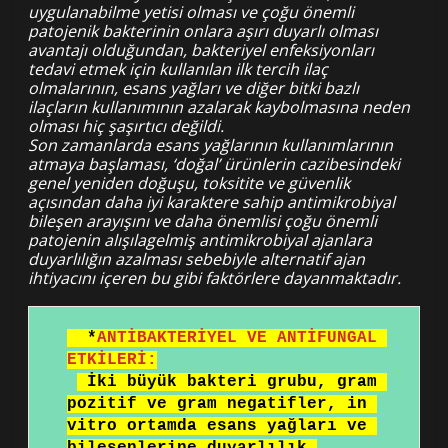
uygulanabilme yetisi olması ve çoğu önemli
patojenik bakterinin onlara aşırı duyarlı olması
avantajı olduğundan, bakteriyel enfeksiyonları
tedavi etmek için kullanılan ilk tercih ilaç
olmalarının, esans yağları ve diğer bitki bazlı
ilaçların kullanımının azalarak kaybolmasına neden
olması hiç şaşırtıcı değildi.
Son zamanlarda esans yağlarının kullanımlarının
atmaya başlaması, ‘doğal’ ürünlerin cazibesindeki
genel yeniden doğuşu, toksitite ve güvenlik
açısından daha iyi karaktere sahip antimikrobiyal
bileşen arayışını ve daha önemlisi çoğu önemli
patojenin alışılagelmiş antimikrobiyal ajanlara
duyarlılığın azalması sebebiyle alternatif ajan
ihtiyacını içeren bu gibi faktörlere dayanmaktadır.
*
ANTİBAKTERİYEL VE ANTİFUNGAL 
ETKİLERİ:
İki büyük bakteri grubu, gram 
pozitif ve gram negatifler, in 
vitro ortamda esans yağları ve 