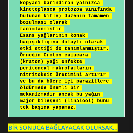
kopyası barındıran yalnızca 
kinetoplasea protozoa sınıfında 
bulunan kitle) düzenin tamamen 
bozulması olarak 
tanımlanmıştır.

Esans yağlarının konak 
bağışıklığına dolaylı olarak 
etki ettiği de tanımlanmıştır.

Örneğin Croton cajucara 
(kraton) yağı enfekte 
peritoneal makrofajların 
nitritoksit üretimini artırır 
ve bu da hücre içi parazitlere 
öldürmede önemli bir 
mekanizmadır ancak bu yağın 
major bileşeni (linalool) bunu 
tek başına yapamaz.
BİR SONUCA BAĞLAYACAK OLURSAK…