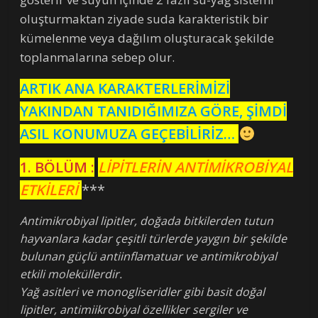
oluşturmaktan ziyade suda karakteristik bir
kümelenme veya dağılım oluşturacak şekilde
toplanmalarına sebep olur.
ARTIK ANA KARAKTERLERİMİZİ
YAKINDAN TANIDIĞIMIZA GÖRE, ŞİMDİ
ASIL KONUMUZA GEÇEBİLİRİZ…
1. BÖLÜM :
LİPİTLERİN ANTİMİKROBİYAL
ETKİLERİ
***
Antimikrobiyal lipitler, doğada bitkilerden tutun
hayvanlara kadar çeşitli türlerde yaygın bir şekilde
bulunan güçlü antiinflamatuar ve antimikrobiyal
etkili moleküllerdir.
Yağ asitleri ve monogliseridler gibi basit doğal
lipitler, antimiikrobiyal özellikler sergiler ve