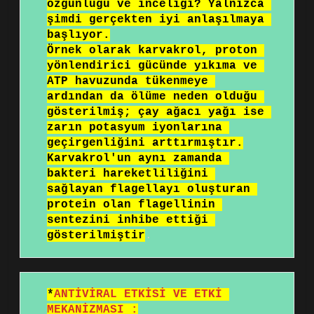
özgünlüğü ve inceliği? Yalnızca 
şimdi gerçekten iyi anlaşılmaya 
başlıyor.

Örnek olarak karvakrol, proton 
yönlendirici gücünde yıkıma ve 
ATP havuzunda tükenmeye 
ardından da ölüme neden olduğu 
gösterilmiş; çay ağacı yağı ise 
zarın potasyum iyonlarına 
geçirgenliğini arttırmıştır.

Karvakrol'un aynı zamanda 
bakteri hareketliliğini 
sağlayan flagellayı oluşturan 
protein olan flagellinin 
sentezini inhibe ettiği 
gösterilmiştir
.
*
ANTİVİRAL ETKİSİ VE ETKİ 
MEKANİZMASI :