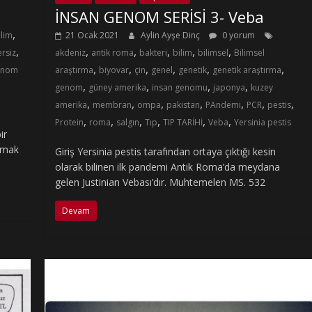
İNSAN GENOM SERİSİ 3- Veba
,
ilim
21 Ocak 2021
Aylin Ayşe Dinç
0 yorum
,
,
,
,
,
,
rsiz
akdeniz
antik roma
bakteri
bilim
bilimsel
Bilimsel
,
,
,
,
,
,
enom
araştırma
biyovar
çin
genel
genetik
genetik araştırma
,
,
,
,
genom
güney amerika
insan genomu
japonya
kuzey
,
,
,
,
,
,
,
amerika
membran
ompa
pakistan
PAndemi
PCR
pestis
,
,
,
,
,
,
Protein
roma
salgın
Tıp
TIP TARİHİ
Veba
Yersinia pestis
ir
lamak
Giriş Yersinia pestis tarafından ortaya çıktığı kesin
olarak bilinen ilk pandemi Antik Roma’da meydana
gelen Justinian Vebası’dır. Muhtemelen MS. 532
Devam