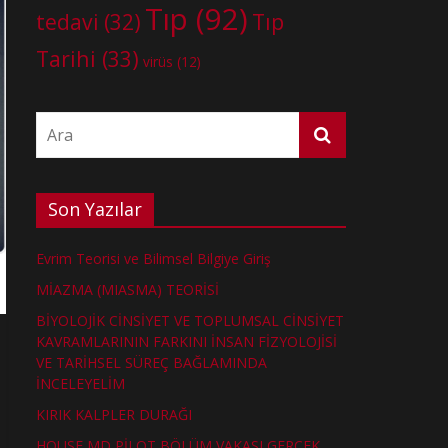
Tıp
(92)
tedavi
(32)
Tıp
Tarihi
(33)
virüs
(12)
Son Yazılar
Evrim Teorisi ve Bilimsel Bilgiye Giriş
MİAZMA (MIASMA) TEORİSİ
BİYOLOJİK CİNSİYET VE TOPLUMSAL CİNSİYET
KAVRAMLARININ FARKINI İNSAN FİZYOLOJİSİ
VE TARİHSEL SÜREÇ BAĞLAMINDA
İNCELEYELİM
KIRIK KALPLER DURAĞI
HOUSE MD PİLOT BÖLÜM VAKASI GERÇEK