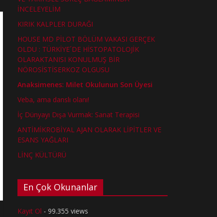
İNCELEYELİM
KIRIK KALPLER DURAĞI
HOUSE MD PİLOT BÖLÜM VAKASI GERÇEK
OLDU : TÜRKİYE´DE HİSTOPATOLOJİK
OLARAKTANISI KONULMUŞ BİR
NÖROSİSTİSERKOZ OLGUSU
Anaksimenes: Milet Okulunun Son Üyesi
Veba, ama danslı olanı!
İç Dünyayı Dışa Vurmak: Sanat Terapisi
ANTİMİKROBİYAL AJAN OLARAK LİPİTLER VE
ESANS YAĞLARI
LİNÇ KÜLTÜRÜ
En Çok Okunanlar
Kayıt Ol
- 99.355 views