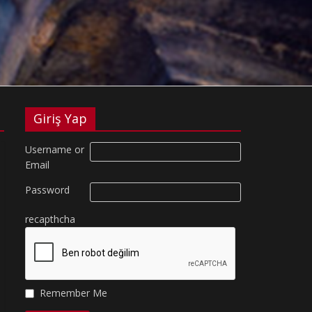
Giriş Yap
Username or
Email
Password
recapthcha
Remember Me