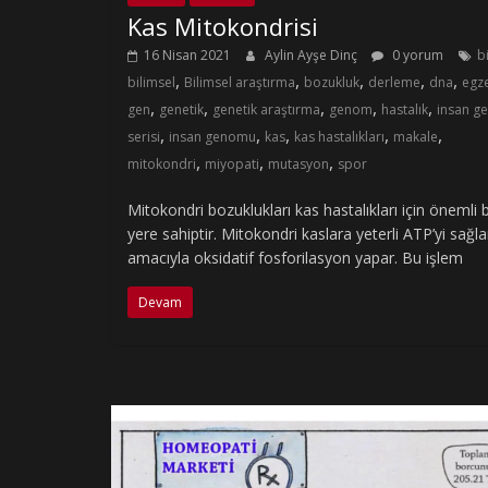
Kas Mitokondrisi
16 Nisan 2021
Aylin Ayşe Dinç
0 yorum
b
,
,
,
,
,
bilimsel
Bilimsel araştırma
bozukluk
derleme
dna
egze
,
,
,
,
,
gen
genetik
genetik araştırma
genom
hastalık
insan g
,
,
,
,
,
serisi
insan genomu
kas
kas hastalıkları
makale
,
,
,
mitokondri
miyopati
mutasyon
spor
Mitokondri bozuklukları kas hastalıkları için önemli b
yere sahiptir. Mitokondri kaslara yeterli ATP’yi sağ
amacıyla oksidatif fosforilasyon yapar. Bu işlem
Devam