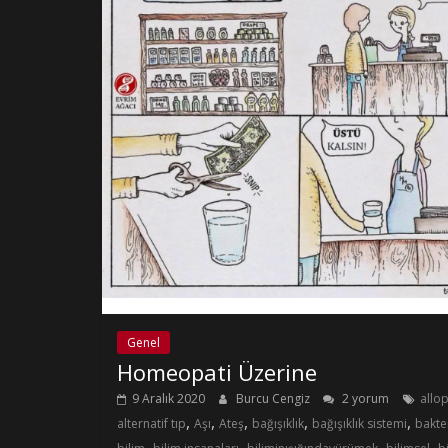
Genel
Homeopati Üzerine
9 Aralık 2020
Burcu Cengiz
2 yorum
allop
,
,
,
,
,
alternatif tıp
Aşı
Ateş
bağışıklık
bağışıklık sistemi
bakte
,
,
,
,