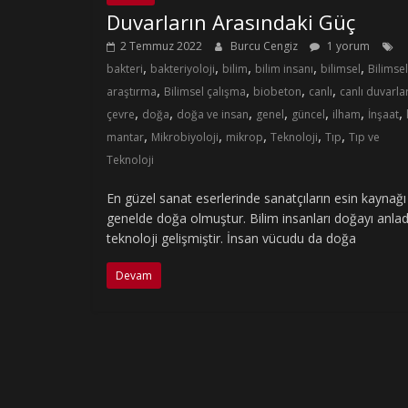
Duvarların Arasındaki Güç
2 Temmuz 2022
Burcu Cengiz
1 yorum
,
,
,
,
,
bakteri
bakteriyoloji
bilim
bilim insanı
bilimsel
Bilimsel
,
,
,
,
araştırma
Bilimsel çalışma
biobeton
canlı
canlı duvarla
,
,
,
,
,
,
,
çevre
doğa
doğa ve insan
genel
güncel
ilham
İnşaat
,
,
,
,
,
mantar
Mikrobiyoloji
mikrop
Teknoloji
Tıp
Tıp ve
Teknoloji
En güzel sanat eserlerinde sanatçıların esin kaynağı
genelde doğa olmuştur. Bilim insanları doğayı anla
teknoloji gelişmiştir. İnsan vücudu da doğa
Devam