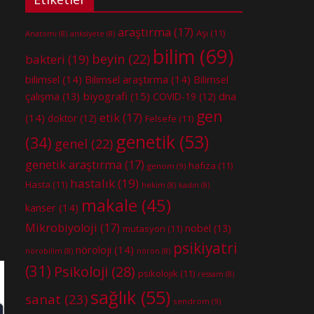
araştırma
(17)
Aşı
(11)
Anatomi
(8)
anksiyete
(8)
bilim
(69)
beyin
(22)
bakteri
(19)
bilimsel
(14)
Bilimsel araştırma
(14)
Bilimsel
biyografi
(15)
dna
çalışma
(13)
COVID-19
(12)
gen
etik
(17)
(14)
doktor
(12)
Felsefe
(11)
genetik
(53)
(34)
genel
(22)
genetik araştırma
(17)
hafıza
(11)
genom
(9)
hastalık
(19)
Hasta
(11)
hekim
(8)
kadın
(8)
makale
(45)
kanser
(14)
Mikrobiyoloji
(17)
nobel
(13)
mutasyon
(11)
psikiyatri
nöroloji
(14)
nörobilim
(8)
nöron
(8)
(31)
Psikoloji
(28)
psikolojik
(11)
ressam
(8)
sağlık
(55)
sanat
(23)
sendrom
(9)