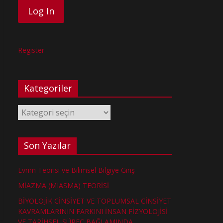
Register
Kategoriler
Kategoriler
Son Yazılar
Evrim Teorisi ve Bilimsel Bilgiye Giriş
MİAZMA (MIASMA) TEORİSİ
BİYOLOJİK CİNSİYET VE TOPLUMSAL CİNSİYET
KAVRAMLARININ FARKINI İNSAN FİZYOLOJİSİ
VE TARİHSEL SÜREÇ BAĞLAMINDA