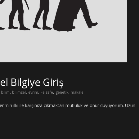
l Bilgiye Giriş
,
,
,
,
,
bilim
bilimsel
evrim
Felsefe
genetik
makale
erimin ilki ile karşınıza çıkmaktan mutluluk ve onur duyuyorum. Uzun