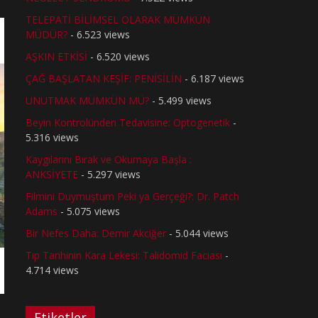
TELEPATİ BİLİMSEL OLARAK MÜMKÜN
MÜDÜR?
- 6.523 views
AŞKIN ETKİSİ
- 6.520 views
ÇAĞ BAŞLATAN KEŞİF: PENİSİLİN
- 6.187 views
UNUTMAK MÜMKÜN MÜ?
- 5.499 views
Beyin Kontrolünden Tedavisine: Optogenetik
-
5.316 views
Kaygılarını Bırak ve Okumaya Başla :
ANKSİYETE
- 5.297 views
Filmini Duymuştum Peki ya Gerçeği?: Dr. Patch
Adams
- 5.075 views
Bir Nefes Daha: Demir Akciğer
- 5.044 views
Tıp Tarihinin Kara Lekesi: Talidomid Faciası
-
4.714 views
Etiketler