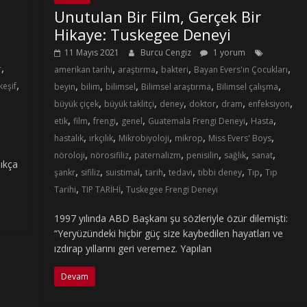
Unutulan Bir Film, Gerçek Bir
Hikaye: Tuskegee Deneyi
11 Mayıs 2021
Burcu Cengiz
1 yorum
,
,
,
,
,
r
amerikan tarihi
araştırma
bakteri
Bayan Evers'ın Çocukları
,
,
,
,
,
,
keşif
beyin
bilim
bilimsel
Bilimsel araştırma
Bilimsel çalışma
,
,
,
,
,
,
büyük çiçek
büyük taklitçi
deney
doktor
dram
enfeksiyon
,
,
,
,
,
,
etik
film
frengi
genel
Guatemala Frengi Deneyi
Hasta
,
,
,
,
,
hastalık
ırkçılık
Mikrobiyoloji
mikrop
Miss Evers' Boys
,
,
,
,
,
,
nöroloji
nörosifiliz
paternalizm
penisilin
sağlık
sanat
dıkça
,
,
,
,
,
,
,
şankr
sifiliz
suistimal
tarih
tedavi
tıbbi deney
Tıp
Tıp
,
,
Tarihi
TIP TARİHİ
Tuskegee Frengi Deneyi
1997 yılında ABD Başkanı şu sözleriyle özür dilemişti:
“Yeryüzündeki hiçbir güç size kaybedilen hayatları ve
ızdırap yıllarını geri veremez. Yapılan
Devam