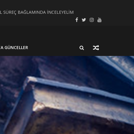
SEL SÜREÇ BAĞLAMINDA İNCELEYELİM
LMUŞ BİR NÖROSİSTİSERKOZ OLGUSU
TA GÜNCELLER