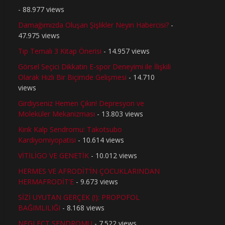
- 88.977 views
Damağımızda Oluşan Şişlikler Neyin Habercisi?
-
47.975 views
Tıp Temalı 3 Kitap Önerisi
- 14.957 views
Görsel Seçici Dikkatin E-spor Deneyimi ile İlişkili
Olarak Hızlı Bir Biçimde Gelişmesi
- 14.710
views
Girdiyseniz Hemen Çıkın! Depresyon ve
Moleküler Mekanizması
- 13.803 views
Kırık Kalp Sendromu: Takotsubo
Kardiyomiyopatisi
- 10.614 views
VİTİLİGO VE GENETİK
- 10.012 views
HERMES VE AFRODİT’İN ÇOCUKLARINDAN
HERMAFRODİT’E
- 9.673 views
SİZİ UYUTAN GERÇEK (!): PROPOFOL
BAĞIMLILIĞI
- 8.168 views
NEGLECT SENDROMU
- 7.522 views