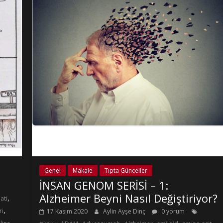
Genel
Makale
Tıpta Günceller
İNSAN GENOM SERİSİ – 1:
Alzheimer Beyni Nasıl Değiştiriyor?
,
ati
,
ri
17 Kasım 2020
Aylin Ayşe Dinç
0 yorum
,