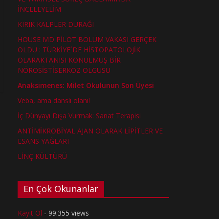
İNCELEYELİM
KIRIK KALPLER DURAĞI
HOUSE MD PİLOT BÖLÜM VAKASI GERÇEK
OLDU : TÜRKİYE´DE HİSTOPATOLOJİK
OLARAKTANISI KONULMUŞ BİR
NÖROSİSTİSERKOZ OLGUSU
Anaksimenes: Milet Okulunun Son Üyesi
Veba, ama danslı olanı!
İç Dünyayı Dışa Vurmak: Sanat Terapisi
ANTİMİKROBİYAL AJAN OLARAK LİPİTLER VE
ESANS YAĞLARI
LİNÇ KÜLTÜRÜ
En Çok Okunanlar
Kayıt Ol
- 99.355 views