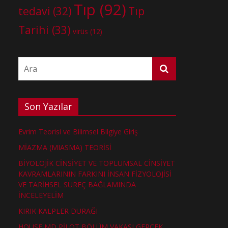
Tıp
(92)
tedavi
(32)
Tıp
Tarihi
(33)
virüs
(12)
Son Yazılar
Evrim Teorisi ve Bilimsel Bilgiye Giriş
MİAZMA (MIASMA) TEORİSİ
BİYOLOJİK CİNSİYET VE TOPLUMSAL CİNSİYET
KAVRAMLARININ FARKINI İNSAN FİZYOLOJİSİ
VE TARİHSEL SÜREÇ BAĞLAMINDA
İNCELEYELİM
KIRIK KALPLER DURAĞI
HOUSE MD PİLOT BÖLÜM VAKASI GERÇEK