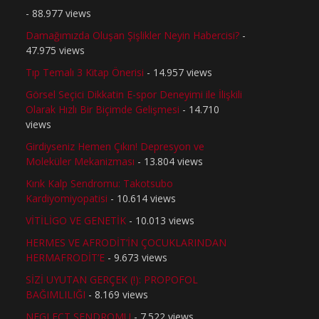
- 88.977 views
Damağımızda Oluşan Şişlikler Neyin Habercisi?
-
47.975 views
Tıp Temalı 3 Kitap Önerisi
- 14.957 views
Görsel Seçici Dikkatin E-spor Deneyimi ile İlişkili
Olarak Hızlı Bir Biçimde Gelişmesi
- 14.710
views
Girdiyseniz Hemen Çıkın! Depresyon ve
Moleküler Mekanizması
- 13.804 views
Kırık Kalp Sendromu: Takotsubo
Kardiyomiyopatisi
- 10.614 views
VİTİLİGO VE GENETİK
- 10.013 views
HERMES VE AFRODİT’İN ÇOCUKLARINDAN
HERMAFRODİT’E
- 9.673 views
SİZİ UYUTAN GERÇEK (!): PROPOFOL
BAĞIMLILIĞI
- 8.169 views
NEGLECT SENDROMU
- 7.522 views