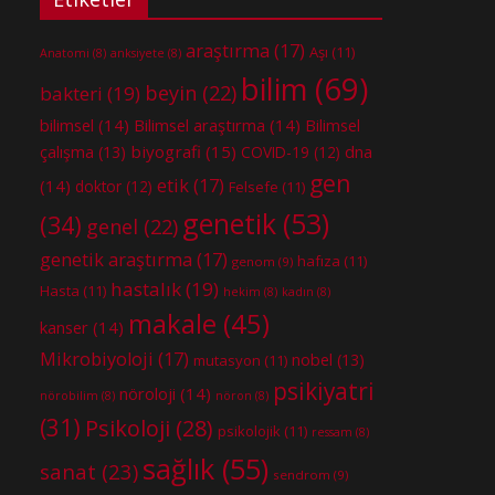
araştırma
(17)
Aşı
(11)
Anatomi
(8)
anksiyete
(8)
bilim
(69)
beyin
(22)
bakteri
(19)
bilimsel
(14)
Bilimsel araştırma
(14)
Bilimsel
biyografi
(15)
dna
çalışma
(13)
COVID-19
(12)
gen
etik
(17)
(14)
doktor
(12)
Felsefe
(11)
genetik
(53)
(34)
genel
(22)
genetik araştırma
(17)
hafıza
(11)
genom
(9)
hastalık
(19)
Hasta
(11)
hekim
(8)
kadın
(8)
makale
(45)
kanser
(14)
Mikrobiyoloji
(17)
nobel
(13)
mutasyon
(11)
psikiyatri
nöroloji
(14)
nörobilim
(8)
nöron
(8)
(31)
Psikoloji
(28)
psikolojik
(11)
ressam
(8)
sağlık
(55)
sanat
(23)
sendrom
(9)