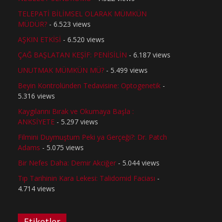
TELEPATİ BİLİMSEL OLARAK MÜMKÜN
MÜDÜR?
- 6.523 views
AŞKIN ETKİSİ
- 6.520 views
ÇAĞ BAŞLATAN KEŞİF: PENİSİLİN
- 6.187 views
UNUTMAK MÜMKÜN MÜ?
- 5.499 views
Beyin Kontrolünden Tedavisine: Optogenetik
-
5.316 views
Kaygılarını Bırak ve Okumaya Başla :
ANKSİYETE
- 5.297 views
Filmini Duymuştum Peki ya Gerçeği?: Dr. Patch
Adams
- 5.075 views
Bir Nefes Daha: Demir Akciğer
- 5.044 views
Tıp Tarihinin Kara Lekesi: Talidomid Faciası
-
4.714 views
Etiketler