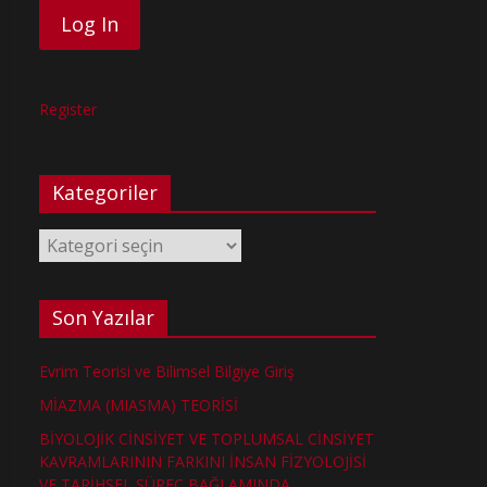
Register
Kategoriler
Kategoriler
Son Yazılar
Evrim Teorisi ve Bilimsel Bilgiye Giriş
MİAZMA (MIASMA) TEORİSİ
BİYOLOJİK CİNSİYET VE TOPLUMSAL CİNSİYET
KAVRAMLARININ FARKINI İNSAN FİZYOLOJİSİ
VE TARİHSEL SÜREÇ BAĞLAMINDA