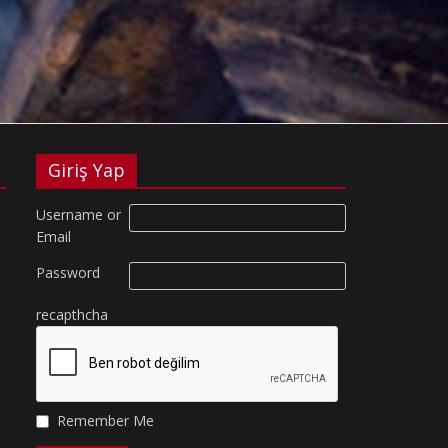
Giriş Yap
Username or
Email
Password
recapthcha
Remember Me