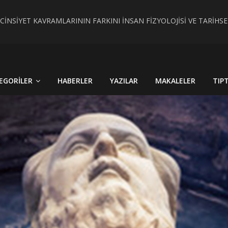
 CİNSİYET KAVRAMLARININ FARKINI İNSAN FİZYOLOJİSİ VE TARİH
RÇEK OLDU : TÜRKİYE´DE HİSTOPATOLOJİK OLARAKTANISI KONU
EGORILER
HABERLER
YAZILAR
MAKALELER
TIP