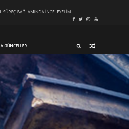
SEL SÜREÇ BAĞLAMINDA İNCELEYELİM
LMUŞ BİR NÖROSİSTİSERKOZ OLGUSU
TA GÜNCELLER