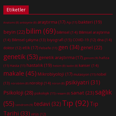
Etiketler
bakteri
(19)
araştırma
(17)
Aşı
(11)
Anatomi
(8)
anksiyete
(8)
bilim
(69)
beyin
(22)
bilimsel
(14)
Bilimsel araştırma
(14)
biyografi
(15)
dna
(14)
Bilimsel çalışma
(13)
COVID-19
(12)
gen
(34)
genel
(22)
etik
(17)
doktor
(12)
Felsefe
(11)
genetik
(53)
genetik araştırma
(17)
hafıza
genom
(9)
hastalık
(19)
kanser
(14)
(11)
Hasta
(11)
hekim
(8)
kadın
(8)
makale
(45)
Mikrobiyoloji
(17)
nobel
mutasyon
(11)
psikiyatri
(31)
nöroloji
(14)
(13)
nörobilim
(8)
nöron
(8)
sağlık
Psikoloji
(28)
sanat
(23)
psikolojik
(11)
ressam
(8)
Tıp
(92)
(55)
tedavi
(32)
Tıp
sendrom
(9)
Tarihi
(33)
virüs
(12)