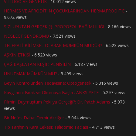
VİTİLİGO VE GENETİK
- 10.012 views
HERMES VE AFRODİT’İN ÇOCUKLARINDAN HERMAFRODİT’E
-
9.672 views
SİZİ UYUTAN GERÇEK (!): PROPOFOL BAĞIMLILIĞI
- 8.166 views
NEGLECT SENDROMU
- 7.521 views
TELEPATİ BİLİMSEL OLARAK MÜMKÜN MÜDÜR?
- 6.523 views
AŞKIN ETKİSİ
- 6.520 views
ÇAĞ BAŞLATAN KEŞİF: PENİSİLİN
- 6.187 views
UNUTMAK MÜMKÜN MÜ?
- 5.499 views
Beyin Kontrolünden Tedavisine: Optogenetik
- 5.316 views
Kaygılarını Bırak ve Okumaya Başla : ANKSİYETE
- 5.297 views
Filmini Duymuştum Peki ya Gerçeği?: Dr. Patch Adams
- 5.073
views
Bir Nefes Daha: Demir Akciğer
- 5.044 views
Tıp Tarihinin Kara Lekesi: Talidomid Faciası
- 4.713 views