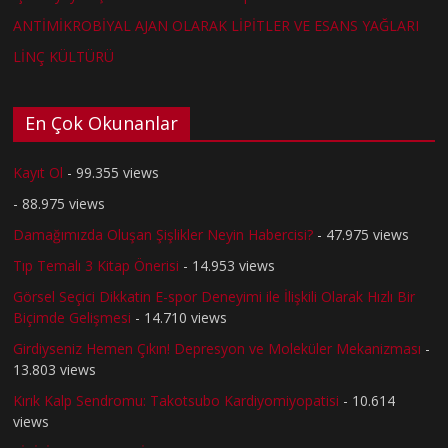
ANTİMİKROBİYAL AJAN OLARAK LİPİTLER VE ESANS YAĞLARI
LİNÇ KÜLTÜRÜ
En Çok Okunanlar
Kayıt Ol
- 99.355 views
- 88.975 views
Damağımızda Oluşan Şişlikler Neyin Habercisi?
- 47.975 views
Tıp Temalı 3 Kitap Önerisi
- 14.953 views
Görsel Seçici Dikkatin E-spor Deneyimi ile İlişkili Olarak Hızlı Bir
Biçimde Gelişmesi
- 14.710 views
Girdiyseniz Hemen Çıkın! Depresyon ve Moleküler Mekanizması
-
13.803 views
Kırık Kalp Sendromu: Takotsubo Kardiyomiyopatisi
- 10.614
views