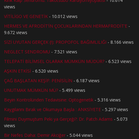
Kırık Kalp Sendromu: Takotsubo Kardiyomiyopatisi
- 10.614
views
VİTİLİGO VE GENETİK
- 10.012 views
HERMES VE AFRODİT’İN ÇOCUKLARINDAN HERMAFRODİT’E
-
9.672 views
SİZİ UYUTAN GERÇEK (!): PROPOFOL BAĞIMLILIĞI
- 8.166 views
NEGLECT SENDROMU
- 7.521 views
TELEPATİ BİLİMSEL OLARAK MÜMKÜN MÜDÜR?
- 6.523 views
AŞKIN ETKİSİ
- 6.520 views
ÇAĞ BAŞLATAN KEŞİF: PENİSİLİN
- 6.187 views
UNUTMAK MÜMKÜN MÜ?
- 5.499 views
Beyin Kontrolünden Tedavisine: Optogenetik
- 5.316 views
Kaygılarını Bırak ve Okumaya Başla : ANKSİYETE
- 5.297 views
Filmini Duymuştum Peki ya Gerçeği?: Dr. Patch Adams
- 5.073
views
Bir Nefes Daha: Demir Akciğer
- 5.044 views