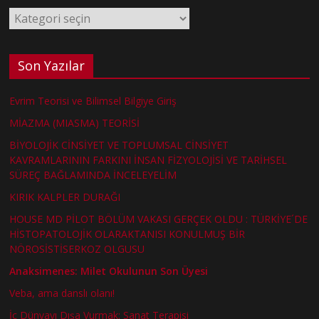
Kategoriler
Son Yazılar
Evrim Teorisi ve Bilimsel Bilgiye Giriş
MİAZMA (MIASMA) TEORİSİ
BİYOLOJİK CİNSİYET VE TOPLUMSAL CİNSİYET
KAVRAMLARININ FARKINI İNSAN FİZYOLOJİSİ VE TARİHSEL
SÜREÇ BAĞLAMINDA İNCELEYELİM
KIRIK KALPLER DURAĞI
HOUSE MD PİLOT BÖLÜM VAKASI GERÇEK OLDU : TÜRKİYE´DE
HİSTOPATOLOJİK OLARAKTANISI KONULMUŞ BİR
NÖROSİSTİSERKOZ OLGUSU
Anaksimenes: Milet Okulunun Son Üyesi
Veba, ama danslı olanı!
İç Dünyayı Dışa Vurmak: Sanat Terapisi