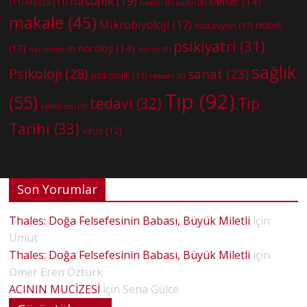
hastalık
(19)
kanser
(14)
(11)
Hasta
(11)
hekim
(8)
kadın
(8)
makale
(45)
Mikrobiyoloji
(17)
nobel
mutasyon
(11)
psikiyatri
(31)
nöroloji
(14)
(13)
nörobilim
(8)
nöron
(8)
sağlık
Psikoloji
(28)
sanat
(23)
psikolojik
(11)
ressam
(8)
Tıp
(92)
(55)
tedavi
(32)
Tıp
sendrom
(9)
Tarihi
(33)
virüs
(12)
Son Yorumlar
Thales: Doğa Felsefesinin Babası, Büyük Miletli
için
Umut
Thales: Doğa Felsefesinin Babası, Büyük Miletli
için
Ömer Eren Öztürk
ACININ MUCİZESİ
için
Sena Gülce