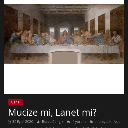
Genel
Mucize mi, Lanet mi?
,
,
30 Eylül 2020
Burcu Cengiz
4 yorum
antibiyotik
Aşı