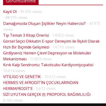
Görüntülenme
Kayıt Ol
- 99.355 views
- 88.975 views
Damağımızda Oluşan Şişlikler Neyin Habercisi?
- 47.975
views
Tıp Temalı 3 Kitap Önerisi
- 14.953 views
Görsel Seçici Dikkatin E-spor Deneyimi ile İlişkili Olarak
Hızlı Bir Biçimde Gelişmesi
- 14.710 views
Girdiyseniz Hemen Çıkın! Depresyon ve Moleküler
Mekanizması
- 13.803 views
Kırık Kalp Sendromu: Takotsubo Kardiyomiyopatisi
-
10.614 views
VİTİLİGO VE GENETİK
- 10.012 views
HERMES VE AFRODİT’İN ÇOCUKLARINDAN
HERMAFRODİT’E
- 9.672 views
BİYOLO
SİZİ UYUTAN GERÇEK (!): PROPOFOL BAĞIMLILIĞI
-
JİK
8.166 views