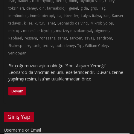
,
,
,
,
,
,
ayin
bakteri
bakteriyoloji
bebek
bilim
biyolojik silah
Coley
,
,
,
,
,
,
,
,
toksinleri
deney
din
farmakoloji
genel
gıda
grip
ilaç
,
,
,
,
,
,
,
immünoloji
immünoterapi
İsa
İskender
İtalya
italya
kan
Kanser
,
,
,
,
,
,
tedavisi
kilise
kültür
lanet
Leonardo da Vinci
Mikrobiyoloji
,
,
,
,
,
mikrop
moleküler biyoloji
mucize
nozokomiyal
pigment
,
,
,
,
,
,
,
Raphael
ressam
rönesans
sanat
sarkom
savaş
sendrom
,
,
,
,
,
,
Shakespeare
tarih
tedavi
tıbbi deney
Tıp
William Coley
yenidoğan
Bir çoğumuzun aşina olduğu “Son Akşam Yemeği”
Leonardo da Vinci’nin en ünlü eserlerindendir. Duvar üzerine
yapılmış resim, İsa’nın tutuklanmadan önce
Devam
Giriş Yap
Username or Email