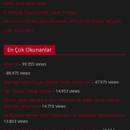
Veba, ama danslı olanı!
İç Dünyayı Dışa Vurmak: Sanat Terapisi
ANTİMİKROBİYAL AJAN OLARAK LİPİTLER VE ESANS YAĞLARI
LİNÇ KÜLTÜRÜ
En Çok Okunanlar
Kayıt Ol
- 99.355 views
- 88.975 views
Damağımızda Oluşan Şişlikler Neyin Habercisi?
- 47.975 views
Tıp Temalı 3 Kitap Önerisi
- 14.953 views
Görsel Seçici Dikkatin E-spor Deneyimi ile İlişkili Olarak Hızlı Bir
Biçimde Gelişmesi
- 14.710 views
Girdiyseniz Hemen Çıkın! Depresyon ve Moleküler Mekanizması
-
13.803 views