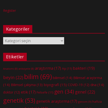
Register
Kategoriler
Kategoriler
Etiketler
bakteri
(19)
araştırma
(17)
Aşı
(11)
Anatomi
(8)
anksiyete
(8)
bilim
(69)
beyin
(22)
bilimsel
(14)
Bilimsel araştırma
(14)
biyografi
(15)
dna
(14)
Bilimsel çalışma
(13)
COVID-19
(12)
gen
(34)
genel
(22)
etik
(17)
doktor
(12)
Felsefe
(11)
genetik
(53)
genetik araştırma
(17)
hafıza
genom
(9)