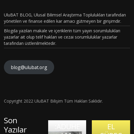
CİNSİYE
T VE
UluBAT BLOG, Ulusal Bilimsel Araştırma Toplulukları tarafından
TOPLU
yönetilen ve finanse edilen kar amacı gütmeyen bir girişimdir.
MSAL
Blogda yazılan makale ve içeriklerin tüm yayın sorumlulukları
CİNSİYE
yazarlar ait olup telif hakları ve cezai sorumluluklar yazarlar
tarafından üstlenilmektedir.
T
KAVRA
MLARIN
blog@ulubat.org
BEYİN
IN
HASARI
ALZHEİ
FARKINI
SONRA
MERA
İNSAN
SI BİR
İLK
FİZYOL
Hava
Copyright 2022 UluBAT Bilişim Tüm Hakları Saklıdır.
MATEM
ONAYLI
OJİSİ VE
Kirliliği
Evrim
ATİK
TEDAVİ
TARİHS
Gerçekt
Son
Teorisi
DAHİSİ
:ADUHE
EL
en De
Yazılar