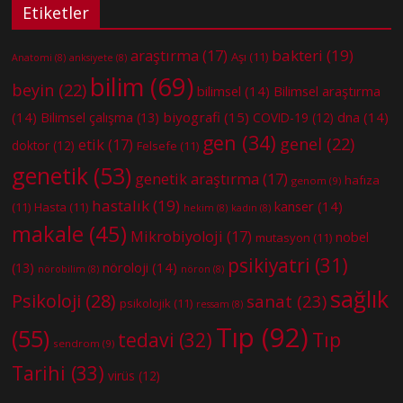
Etiketler
bakteri
(19)
araştırma
(17)
Aşı
(11)
Anatomi
(8)
anksiyete
(8)
bilim
(69)
beyin
(22)
bilimsel
(14)
Bilimsel araştırma
(14)
biyografi
(15)
dna
(14)
Bilimsel çalışma
(13)
COVID-19
(12)
gen
(34)
genel
(22)
etik
(17)
doktor
(12)
Felsefe
(11)
genetik
(53)
genetik araştırma
(17)
hafıza
genom
(9)
hastalık
(19)
kanser
(14)
(11)
Hasta
(11)
hekim
(8)
kadın
(8)
makale
(45)
Mikrobiyoloji
(17)
nobel
mutasyon
(11)
psikiyatri
(31)
nöroloji
(14)
(13)
nörobilim
(8)
nöron
(8)
sağlık
Psikoloji
(28)
sanat
(23)
psikolojik
(11)
ressam
(8)
Tıp
(92)
(55)
tedavi
(32)
Tıp
sendrom
(9)
Tarihi
(33)
virüs
(12)