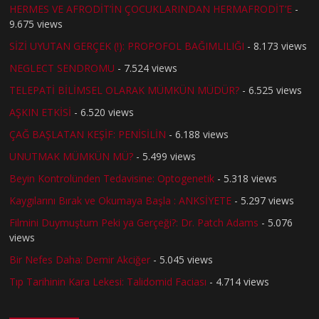
HERMES VE AFRODİT’İN ÇOCUKLARINDAN HERMAFRODİT’E
-
9.675 views
SİZİ UYUTAN GERÇEK (!): PROPOFOL BAĞIMLILIĞI
- 8.173 views
NEGLECT SENDROMU
- 7.524 views
TELEPATİ BİLİMSEL OLARAK MÜMKÜN MÜDÜR?
- 6.525 views
AŞKIN ETKİSİ
- 6.520 views
ÇAĞ BAŞLATAN KEŞİF: PENİSİLİN
- 6.188 views
UNUTMAK MÜMKÜN MÜ?
- 5.499 views
Beyin Kontrolünden Tedavisine: Optogenetik
- 5.318 views
Kaygılarını Bırak ve Okumaya Başla : ANKSİYETE
- 5.297 views
Filmini Duymuştum Peki ya Gerçeği?: Dr. Patch Adams
- 5.076
views
Bir Nefes Daha: Demir Akciğer
- 5.045 views
Tıp Tarihinin Kara Lekesi: Talidomid Faciası
- 4.714 views