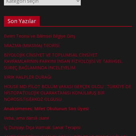
Son Yazılar
Evrim Teorisi ve Bilimsel Bilgiye Giriş
MİAZMA (MIASMA) TEORİSİ
BİYOLOJİK CİNSİYET VE TOPLUMSAL CİNSİYET
KAVRAMLARININ FARKINI İNSAN FİZYOLOJİSİ VE TARİHSEL
SÜREÇ BAĞLAMINDA İNCELEYELİM
KIRIK KALPLER DURAĞI
HOUSE MD PİLOT BÖLÜM VAKASI GERÇEK OLDU : TÜRKİYE´DE
HİSTOPATOLOJİK OLARAKTANISI KONULMUŞ BİR
NÖROSİSTİSERKOZ OLGUSU
Anaksimenes: Milet Okulunun Son Üyesi
Veba, ama danslı olanı!
İç Dünyayı Dışa Vurmak: Sanat Terapisi