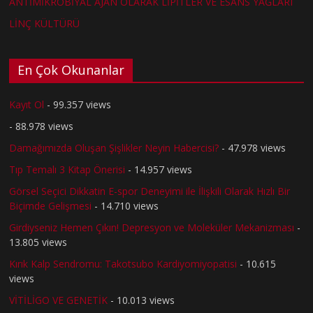
ANTİMİKROBİYAL AJAN OLARAK LİPİTLER VE ESANS YAĞLARI
LİNÇ KÜLTÜRÜ
En Çok Okunanlar
Kayıt Ol
- 99.357 views
- 88.978 views
Damağımızda Oluşan Şişlikler Neyin Habercisi?
- 47.978 views
Tıp Temalı 3 Kitap Önerisi
- 14.957 views
Görsel Seçici Dikkatin E-spor Deneyimi ile İlişkili Olarak Hızlı Bir
Biçimde Gelişmesi
- 14.710 views
Girdiyseniz Hemen Çıkın! Depresyon ve Moleküler Mekanizması
-
13.805 views
Kırık Kalp Sendromu: Takotsubo Kardiyomiyopatisi
- 10.615
views
VİTİLİGO VE GENETİK
- 10.013 views