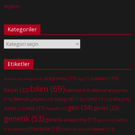
Register
Kategoriler
Kategoriler
Etiketler
bakteri
(19)
araştırma
(17)
Aşı
(11)
Anatomi
(8)
anksiyete
(8)
bilim
(69)
beyin
(22)
bilimsel
(14)
Bilimsel araştırma
(14)
biyografi
(15)
dna
(14)
Bilimsel çalışma
(13)
COVID-19
(12)
gen
(34)
genel
(22)
etik
(17)
doktor
(12)
Felsefe
(11)
genetik
(53)
genetik araştırma
(17)
hafıza
genom
(9)
hastalık
(19)
kanser
(14)
(11)
Hasta
(11)
hekim
(8)
kadın
(8)