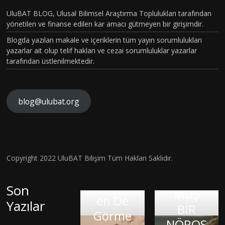
T VE
BÖLÜM
UluBAT BLOG, Ulusal Bilimsel Araştırma Toplulukları tarafından
TOPLU
yönetilen ve finanse edilen kar amacı gütmeyen bir girişimdir.
VAKASI
MSAL
Blogda yazılan makale ve içeriklerin tüm yayın sorumlulukları
GERÇEK
CİNSİYE
yazarlar ait olup telif hakları ve cezai sorumluluklar yazarlar
OLDU :
tarafından üstlenilmektedir.
T
TÜRKİY
KAVRA
E´DE
MLARIN
HİSTOP
blog@ulubat.org
BEYİN
IN
ATOLOJ
HASARI
FARKINI
İK
SONRA
İNSAN
OLARA
SI BİR
FİZYOL
Hava
Copyright 2022 UluBAT Bilişim Tüm Hakları Saklıdır.
KTANISI
MATEM
OJİSİ VE
Kirliliği
KONUL
ATİK
TARİHS
Gerçekt
Son
MUŞ
DAHİSİ
Google
EL
en De
Yazılar
BİR
OLMAK:
KIRIK
İnsan:
O
SÜREÇ
Görme
NÖROS