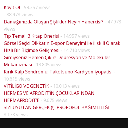
Kayıt Ol
- 99.357 views
- 88.978 views
Damağımızda Oluşan Şişlikler Neyin Habercisi?
- 47.978
views
Tıp Temalı 3 Kitap Önerisi
- 14.957 views
Görsel Seçici Dikkatin E-spor Deneyimi ile İlişkili Olarak
Hızlı Bir Biçimde Gelişmesi
- 14.710 views
Girdiyseniz Hemen Çıkın! Depresyon ve Moleküler
Mekanizması
- 13.805 views
Kırık Kalp Sendromu: Takotsubo Kardiyomiyopatisi
-
10.615 views
VİTİLİGO VE GENETİK
- 10.013 views
HERMES VE AFRODİT’İN ÇOCUKLARINDAN
HERMAFRODİT’E
- 9.675 views
BİYOLO
SİZİ UYUTAN GERÇEK (!): PROPOFOL BAĞIMLILIĞI
-
HOUSE
JİK
8.173 views
MD
CİNSİYE
PİLOT