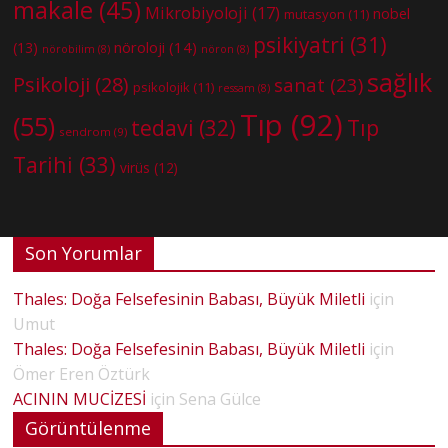
makale
(45)
Mikrobiyoloji
(17)
nobel
mutasyon
(11)
psikiyatri
(31)
nöroloji
(14)
(13)
nörobilim
(8)
nöron
(8)
sağlık
Psikoloji
(28)
sanat
(23)
psikolojik
(11)
ressam
(8)
Tıp
(92)
(55)
tedavi
(32)
Tıp
sendrom
(9)
Tarihi
(33)
virüs
(12)
Son Yorumlar
Thales: Doğa Felsefesinin Babası, Büyük Miletli
için
Umut
Thales: Doğa Felsefesinin Babası, Büyük Miletli
için
Ömer Eren Öztürk
ACININ MUCİZESİ
için
Sena Gülce
Görüntülenme