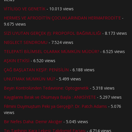
VİTİLİGO VE GENETİK
- 10.013 views
HERMES VE AFRODİT’İN ÇOCUKLARINDAN HERMAFRODİT’E
-
9.675 views
SİZİ UYUTAN GERÇEK (!): PROPOFOL BAĞIMLILIĞI
- 8.173 views
NEGLECT SENDROMU
- 7.524 views
TELEPATİ BİLİMSEL OLARAK MÜMKÜN MÜDÜR?
- 6.525 views
AŞKIN ETKİSİ
- 6.520 views
ÇAĞ BAŞLATAN KEŞİF: PENİSİLİN
- 6.188 views
UNUTMAK MÜMKÜN MÜ?
- 5.499 views
Beyin Kontrolünden Tedavisine: Optogenetik
- 5.318 views
Kaygılarını Bırak ve Okumaya Başla : ANKSİYETE
- 5.297 views
Filmini Duymuştum Peki ya Gerçeği?: Dr. Patch Adams
- 5.076
views
Bir Nefes Daha: Demir Akciğer
- 5.045 views
Tıp Tarihinin Kara Lekesi: Talidomid Faciası
- 4.714 views