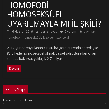
HOMOFOBİ
HOMOSEKSÜEL
UYARILMAYLA MI İLİŞKİLİ?
,
,
16 Haziran 2019
denizmavus
0 yorum
gay
hak
,
,
,
homofobi
homoseksüel
lezbiyen
stonewall
2017 yılında yayınlanan bir kitaba göre dünyada neredeyse
80 ülkede homoseksüel olmak yasadışıdır. Buradan çıkan
sonuca bakılırsa, yaklaşık 2.7 milyar
Devam
Giriş Yap
Username or Email