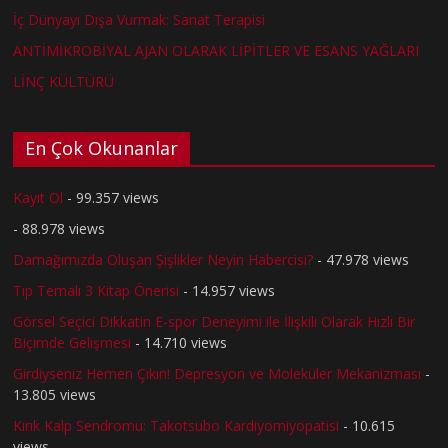
İç Dünyayı Dışa Vurmak: Sanat Terapisi
ANTİMİKROBİYAL AJAN OLARAK LİPİTLER VE ESANS YAĞLARI
LİNÇ KÜLTÜRÜ
En Çok Okunanlar
Kayıt Ol
- 99.357 views
- 88.978 views
Damağımızda Oluşan Şişlikler Neyin Habercisi?
- 47.978 views
Tıp Temalı 3 Kitap Önerisi
- 14.957 views
Görsel Seçici Dikkatin E-spor Deneyimi ile İlişkili Olarak Hızlı Bir
Biçimde Gelişmesi
- 14.710 views
Girdiyseniz Hemen Çıkın! Depresyon ve Moleküler Mekanizması
-
13.805 views
Kırık Kalp Sendromu: Takotsubo Kardiyomiyopatisi
- 10.615
views