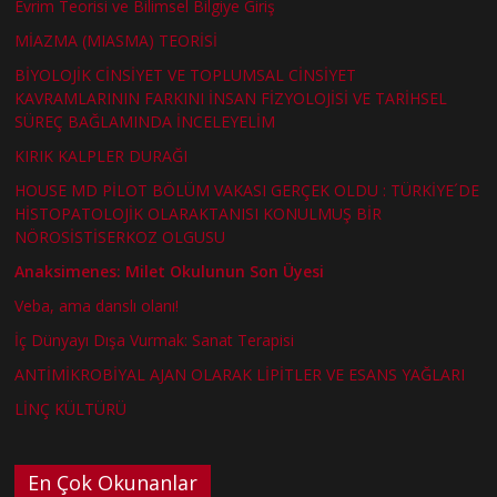
Evrim Teorisi ve Bilimsel Bilgiye Giriş
MİAZMA (MIASMA) TEORİSİ
BİYOLOJİK CİNSİYET VE TOPLUMSAL CİNSİYET
KAVRAMLARININ FARKINI İNSAN FİZYOLOJİSİ VE TARİHSEL
SÜREÇ BAĞLAMINDA İNCELEYELİM
KIRIK KALPLER DURAĞI
HOUSE MD PİLOT BÖLÜM VAKASI GERÇEK OLDU : TÜRKİYE´DE
HİSTOPATOLOJİK OLARAKTANISI KONULMUŞ BİR
NÖROSİSTİSERKOZ OLGUSU
Anaksimenes: Milet Okulunun Son Üyesi
Veba, ama danslı olanı!
İç Dünyayı Dışa Vurmak: Sanat Terapisi
ANTİMİKROBİYAL AJAN OLARAK LİPİTLER VE ESANS YAĞLARI
LİNÇ KÜLTÜRÜ
En Çok Okunanlar