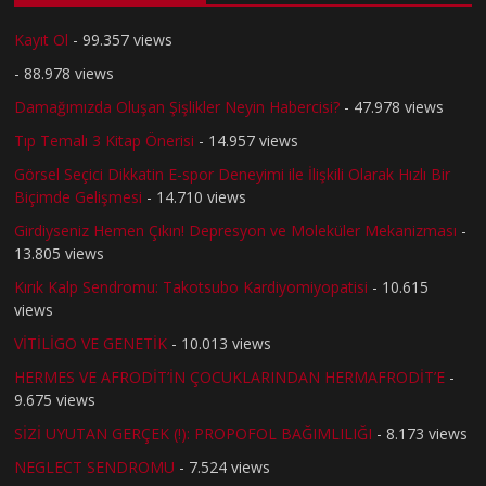
Kayıt Ol
- 99.357 views
- 88.978 views
Damağımızda Oluşan Şişlikler Neyin Habercisi?
- 47.978 views
Tıp Temalı 3 Kitap Önerisi
- 14.957 views
Görsel Seçici Dikkatin E-spor Deneyimi ile İlişkili Olarak Hızlı Bir
Biçimde Gelişmesi
- 14.710 views
Girdiyseniz Hemen Çıkın! Depresyon ve Moleküler Mekanizması
-
13.805 views
Kırık Kalp Sendromu: Takotsubo Kardiyomiyopatisi
- 10.615
views
VİTİLİGO VE GENETİK
- 10.013 views
HERMES VE AFRODİT’İN ÇOCUKLARINDAN HERMAFRODİT’E
-
9.675 views
SİZİ UYUTAN GERÇEK (!): PROPOFOL BAĞIMLILIĞI
- 8.173 views
NEGLECT SENDROMU
- 7.524 views