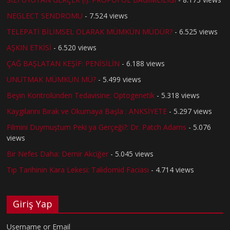
NEGLECT SENDROMU
- 7.524 views
TELEPATİ BİLİMSEL OLARAK MÜMKÜN MÜDÜR?
- 6.525 views
AŞKIN ETKİSİ
- 6.520 views
ÇAĞ BAŞLATAN KEŞİF: PENİSİLİN
- 6.188 views
UNUTMAK MÜMKÜN MÜ?
- 5.499 views
Beyin Kontrolünden Tedavisine: Optogenetik
- 5.318 views
Kaygılarını Bırak ve Okumaya Başla : ANKSİYETE
- 5.297 views
Filmini Duymuştum Peki ya Gerçeği?: Dr. Patch Adams
- 5.076
views
Bir Nefes Daha: Demir Akciğer
- 5.045 views
Tıp Tarihinin Kara Lekesi: Talidomid Faciası
- 4.714 views
Giriş Yap
Username or Email