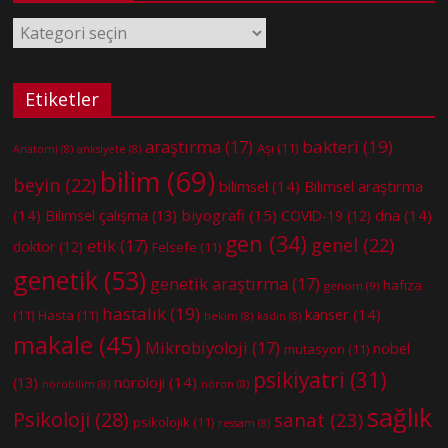
Kategoriler
Etiketler
bakteri
(19)
araştırma
(17)
Aşı
(11)
Anatomi
(8)
anksiyete
(8)
bilim
(69)
beyin
(22)
bilimsel
(14)
Bilimsel araştırma
(14)
biyografi
(15)
dna
(14)
Bilimsel çalışma
(13)
COVID-19
(12)
gen
(34)
genel
(22)
etik
(17)
doktor
(12)
Felsefe
(11)
genetik
(53)
genetik araştırma
(17)
hafıza
genom
(9)
hastalık
(19)
kanser
(14)
(11)
Hasta
(11)
hekim
(8)
kadın
(8)
makale
(45)
Mikrobiyoloji
(17)
nobel
mutasyon
(11)
psikiyatri
(31)
nöroloji
(14)
(13)
nörobilim
(8)
nöron
(8)
sağlık
Psikoloji
(28)
sanat
(23)
psikolojik
(11)
ressam
(8)