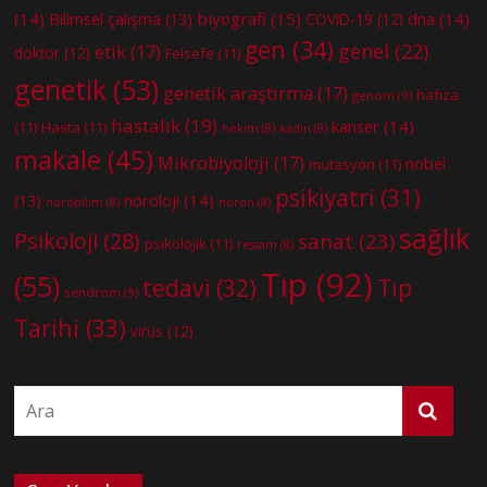
(14)
biyografi
(15)
dna
(14)
Bilimsel çalışma
(13)
COVID-19
(12)
gen
(34)
genel
(22)
etik
(17)
doktor
(12)
Felsefe
(11)
genetik
(53)
genetik araştırma
(17)
hafıza
genom
(9)
hastalık
(19)
kanser
(14)
(11)
Hasta
(11)
hekim
(8)
kadın
(8)
makale
(45)
Mikrobiyoloji
(17)
nobel
mutasyon
(11)
psikiyatri
(31)
nöroloji
(14)
(13)
nörobilim
(8)
nöron
(8)
sağlık
Psikoloji
(28)
sanat
(23)
psikolojik
(11)
ressam
(8)
Tıp
(92)
(55)
tedavi
(32)
Tıp
sendrom
(9)
Tarihi
(33)
virüs
(12)