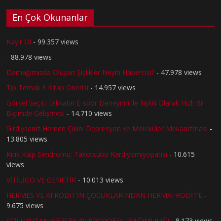
En Çok Okunanlar
Kayıt Ol
- 99.357 views
- 88.978 views
Damağımızda Oluşan Şişlikler Neyin Habercisi?
- 47.978 views
Tıp Temalı 3 Kitap Önerisi
- 14.957 views
Görsel Seçici Dikkatin E-spor Deneyimi ile İlişkili Olarak Hızlı Bir
Biçimde Gelişmesi
- 14.710 views
Girdiyseniz Hemen Çıkın! Depresyon ve Moleküler Mekanizması
-
13.805 views
Kırık Kalp Sendromu: Takotsubo Kardiyomiyopatisi
- 10.615
views
VİTİLİGO VE GENETİK
- 10.013 views
HERMES VE AFRODİT’İN ÇOCUKLARINDAN HERMAFRODİT’E
-
9.675 views
SİZİ UYUTAN GERÇEK (!): PROPOFOL BAĞIMLILIĞI
- 8.173 views