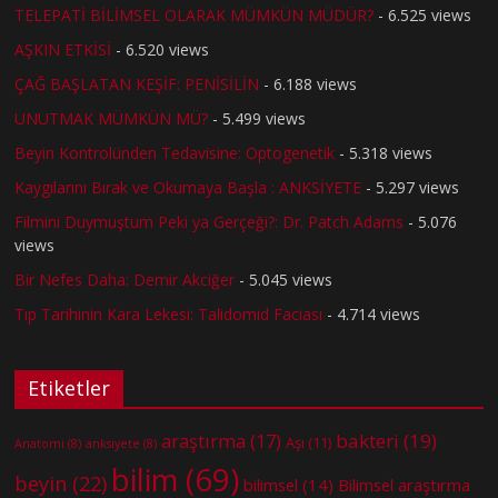
TELEPATİ BİLİMSEL OLARAK MÜMKÜN MÜDÜR?
- 6.525 views
AŞKIN ETKİSİ
- 6.520 views
ÇAĞ BAŞLATAN KEŞİF: PENİSİLİN
- 6.188 views
UNUTMAK MÜMKÜN MÜ?
- 5.499 views
Beyin Kontrolünden Tedavisine: Optogenetik
- 5.318 views
Kaygılarını Bırak ve Okumaya Başla : ANKSİYETE
- 5.297 views
Filmini Duymuştum Peki ya Gerçeği?: Dr. Patch Adams
- 5.076
views
Bir Nefes Daha: Demir Akciğer
- 5.045 views
Tıp Tarihinin Kara Lekesi: Talidomid Faciası
- 4.714 views
Etiketler
bakteri
(19)
araştırma
(17)
Aşı
(11)
Anatomi
(8)
anksiyete
(8)
bilim
(69)
beyin
(22)
bilimsel
(14)
Bilimsel araştırma