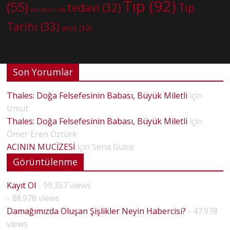
Tıp
(92)
(55)
tedavi
(32)
Tıp
sendrom
(9)
Tarihi
(33)
virüs
(12)
Son Yorumlar
Thales: Doğa Felsefesinin Babası, Büyük Miletli
için
Umut
Thales: Doğa Felsefesinin Babası, Büyük Miletli
için
Ömer Eren Öztürk
ACININ MUCİZESİ
için
Sena Gülce
Görüntülenme
Kayıt Ol
- 99.357 views
- 88.978 views
Damağımızda Oluşan Şişlikler Neyin Habercisi?
- 47.978
views