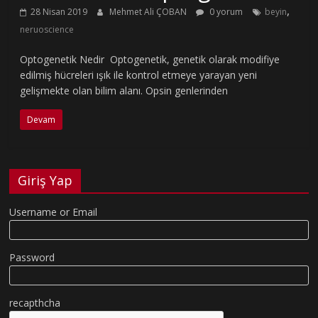
,
28 Nisan 2019
Mehmet Ali ÇOBAN
0 yorum
beyin
neruoscience
Optogenetik Nedir Optogenetik, genetik olarak modifiye
edilmiş hücreleri ışık ile kontrol etmeye yarayan yeni
gelişmekte olan bilim alanı. Opsin genlerinden
Devam
Giriş Yap
Username or Email
Password
recapthcha