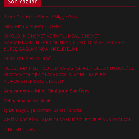
Son Yazılar
Evrim Teorisi ve Bilimsel Bilgiye Giriş
MİAZMA (MIASMA) TEORİSİ
BİYOLOJİK CİNSİYET VE TOPLUMSAL CİNSİYET
KAVRAMLARININ FARKINI İNSAN FİZYOLOJİSİ VE TARİHSEL
SÜREÇ BAĞLAMINDA İNCELEYELİM
KIRIK KALPLER DURAĞI
HOUSE MD PİLOT BÖLÜM VAKASI GERÇEK OLDU : TÜRKİYE´DE
HİSTOPATOLOJİK OLARAKTANISI KONULMUŞ BİR
NÖROSİSTİSERKOZ OLGUSU
Anaksimenes: Milet Okulunun Son Üyesi
Veba, ama danslı olanı!
İç Dünyayı Dışa Vurmak: Sanat Terapisi
ANTİMİKROBİYAL AJAN OLARAK LİPİTLER VE ESANS YAĞLARI
LİNÇ KÜLTÜRÜ