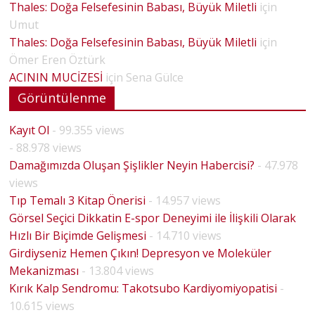
Thales: Doğa Felsefesinin Babası, Büyük Miletli
için
Umut
Thales: Doğa Felsefesinin Babası, Büyük Miletli
için
Ömer Eren Öztürk
ACININ MUCİZESİ
için
Sena Gülce
Görüntülenme
Kayıt Ol
- 99.355 views
- 88.978 views
Damağımızda Oluşan Şişlikler Neyin Habercisi?
- 47.978
views
Tıp Temalı 3 Kitap Önerisi
- 14.957 views
Görsel Seçici Dikkatin E-spor Deneyimi ile İlişkili Olarak
Hızlı Bir Biçimde Gelişmesi
- 14.710 views
Girdiyseniz Hemen Çıkın! Depresyon ve Moleküler
Mekanizması
- 13.804 views
Kırık Kalp Sendromu: Takotsubo Kardiyomiyopatisi
-
10.615 views