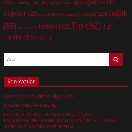
psikiyatri
(31)
nöroloji
(14)
(13)
nörobilim
(8)
nöron
(8)
sağlık
Psikoloji
(28)
sanat
(23)
psikolojik
(11)
ressam
(8)
Tıp
(92)
(55)
tedavi
(32)
Tıp
sendrom
(9)
Tarihi
(33)
virüs
(12)
Son Yazılar
Evrim Teorisi ve Bilimsel Bilgiye Giriş
MİAZMA (MIASMA) TEORİSİ
BİYOLOJİK CİNSİYET VE TOPLUMSAL CİNSİYET
KAVRAMLARININ FARKINI İNSAN FİZYOLOJİSİ VE TARİHSEL
SÜREÇ BAĞLAMINDA İNCELEYELİM