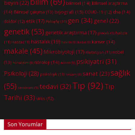
bilim
(69)
beyin
(22)
bilimsel
(14)
Bilimsel araştırma
(14)
biyografi
(15)
dna
(14)
Bilimsel çalışma
(13)
COVID-19
(12)
gen
(34)
genel
(22)
etik
(17)
doktor
(12)
Felsefe
(11)
genetik
(53)
genetik araştırma
(17)
hafıza
genom
(9)
hastalık
(19)
kanser
(14)
(11)
Hasta
(11)
hekim
(8)
kadın
(8)
makale
(45)
Mikrobiyoloji
(17)
nobel
mutasyon
(11)
psikiyatri
(31)
nöroloji
(14)
(13)
nörobilim
(8)
nöron
(8)
sağlık
Psikoloji
(28)
sanat
(23)
psikolojik
(11)
ressam
(8)
Tıp
(92)
(55)
tedavi
(32)
Tıp
sendrom
(9)
Tarihi
(33)
virüs
(12)
Son Yorumlar