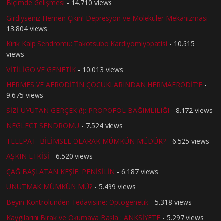
Biçimde Gelişmesi
- 14.710 views
Girdiyseniz Hemen Çıkın! Depresyon ve Moleküler Mekanizması
-
13.804 views
Kırık Kalp Sendromu: Takotsubo Kardiyomiyopatisi
- 10.615
views
VİTİLİGO VE GENETİK
- 10.013 views
HERMES VE AFRODİT’İN ÇOCUKLARINDAN HERMAFRODİT’E
-
9.675 views
SİZİ UYUTAN GERÇEK (!): PROPOFOL BAĞIMLILIĞI
- 8.172 views
NEGLECT SENDROMU
- 7.524 views
TELEPATİ BİLİMSEL OLARAK MÜMKÜN MÜDÜR?
- 6.525 views
AŞKIN ETKİSİ
- 6.520 views
ÇAĞ BAŞLATAN KEŞİF: PENİSİLİN
- 6.187 views
UNUTMAK MÜMKÜN MÜ?
- 5.499 views
Beyin Kontrolünden Tedavisine: Optogenetik
- 5.318 views
Kaygılarını Bırak ve Okumaya Başla : ANKSİYETE
- 5.297 views