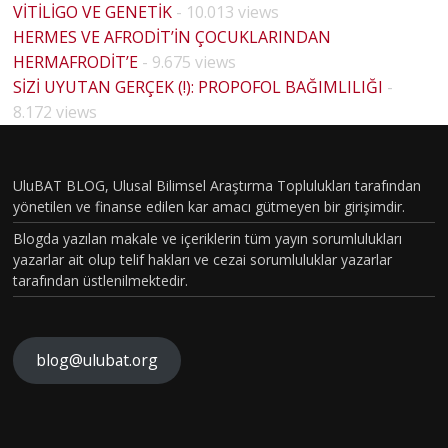
VİTİLİGO VE GENETİK
- 10.013 views
HERMES VE AFRODİT’İN ÇOCUKLARINDAN
HERMAFRODİT’E
- 9.675 views
BİYOLO
SİZİ UYUTAN GERÇEK (!): PROPOFOL BAĞIMLILIĞI
-
JİK
8.172 views
CİNSİYE
T VE
UluBAT BLOG, Ulusal Bilimsel Araştırma Toplulukları tarafından
TOPLU
yönetilen ve finanse edilen kar amacı gütmeyen bir girişimdir.
MSAL
Blogda yazılan makale ve içeriklerin tüm yayın sorumlulukları
CİNSİYE
yazarlar ait olup telif hakları ve cezai sorumluluklar yazarlar
tarafından üstlenilmektedir.
T
KAVRA
MLARIN
blog@ulubat.org
BEYİN
IN
HASARI
ALZHEİ
FARKINI
SONRA
MERA
İNSAN