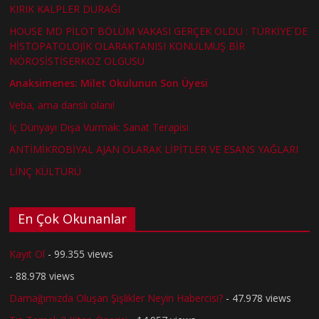
KIRIK KALPLER DURAĞI
HOUSE MD PİLOT BÖLÜM VAKASI GERÇEK OLDU : TÜRKİYE´DE
HİSTOPATOLOJİK OLARAKTANISI KONULMUŞ BİR
NÖROSİSTİSERKOZ OLGUSU
Anaksimenes: Milet Okulunun Son Üyesi
Veba, ama danslı olanı!
İç Dünyayı Dışa Vurmak: Sanat Terapisi
ANTİMİKROBİYAL AJAN OLARAK LİPİTLER VE ESANS YAĞLARI
LİNÇ KÜLTÜRÜ
En Çok Okunanlar
Kayıt Ol
- 99.355 views
- 88.978 views
Damağımızda Oluşan Şişlikler Neyin Habercisi?
- 47.978 views