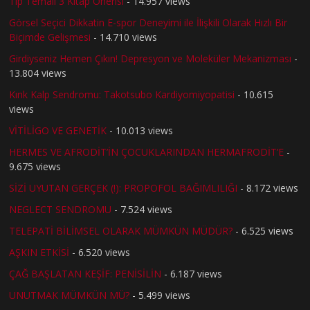
Tıp Temalı 3 Kitap Önerisi
- 14.957 views
Görsel Seçici Dikkatin E-spor Deneyimi ile İlişkili Olarak Hızlı Bir
Biçimde Gelişmesi
- 14.710 views
Girdiyseniz Hemen Çıkın! Depresyon ve Moleküler Mekanizması
-
13.804 views
Kırık Kalp Sendromu: Takotsubo Kardiyomiyopatisi
- 10.615
views
VİTİLİGO VE GENETİK
- 10.013 views
HERMES VE AFRODİT’İN ÇOCUKLARINDAN HERMAFRODİT’E
-
9.675 views
SİZİ UYUTAN GERÇEK (!): PROPOFOL BAĞIMLILIĞI
- 8.172 views
NEGLECT SENDROMU
- 7.524 views
TELEPATİ BİLİMSEL OLARAK MÜMKÜN MÜDÜR?
- 6.525 views
AŞKIN ETKİSİ
- 6.520 views
ÇAĞ BAŞLATAN KEŞİF: PENİSİLİN
- 6.187 views
UNUTMAK MÜMKÜN MÜ?
- 5.499 views