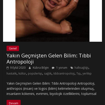
Genel
Yakın Geçmişten Gelen Bilim: Tıbbi
Antropoloji
,
9 Eylül 2020
Kübra Bilgin
1 yorum
halksağlığı
,
,
,
,
,
,
hastalık
kültür
popülertıp
sağlık
tıbbiantropoloji
Tıp
yerlitıp
Yakın Geçmişten Gelen Bilim: Tıbbi Antropoloji Antropoloji,
anthropos (insan) ve logos (bilim) kelimelerinden oluşmuş,
insanların kökenini, evrimini, biyolojik özelliklerini, toplumsal
Devam