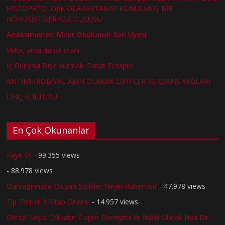
HİSTOPATOLOJİK OLARAKTANISI KONULMUŞ BİR
NÖROSİSTİSERKOZ OLGUSU
Anaksimenes: Milet Okulunun Son Üyesi
Veba, ama danslı olanı!
İç Dünyayı Dışa Vurmak: Sanat Terapisi
ANTİMİKROBİYAL AJAN OLARAK LİPİTLER VE ESANS YAĞLARI
LİNÇ KÜLTÜRÜ
En Çok Okunanlar
Kayıt Ol
- 99.355 views
- 88.978 views
Damağımızda Oluşan Şişlikler Neyin Habercisi?
- 47.978 views
Tıp Temalı 3 Kitap Önerisi
- 14.957 views
Görsel Seçici Dikkatin E-spor Deneyimi ile İlişkili Olarak Hızlı Bir