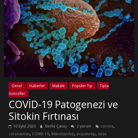
Genel
Haberler
Makale
Popüler Tıp
Tıpta
Günceller
COVİD-19 Patogenezi ve
Sitokin Fırtınası
,
10 Eylül 2020
Berke Çavuş
2 yorum
corona
,
,
,
,
coronavirüs
COVID-19
Mikrobiyoloji
popülertıp
virüs