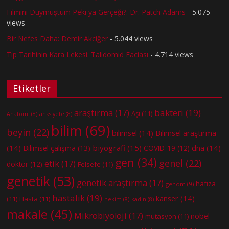
Filmini Duymuştum Peki ya Gerçeği?: Dr. Patch Adams
- 5.075
views
Bir Nefes Daha: Demir Akciğer
- 5.044 views
Tıp Tarihinin Kara Lekesi: Talidomid Faciası
- 4.714 views
Etiketler
bakteri
(19)
araştırma
(17)
Aşı
(11)
Anatomi
(8)
anksiyete
(8)
bilim
(69)
beyin
(22)
bilimsel
(14)
Bilimsel araştırma
(14)
biyografi
(15)
dna
(14)
Bilimsel çalışma
(13)
COVID-19
(12)
gen
(34)
genel
(22)
etik
(17)
doktor
(12)
Felsefe
(11)
genetik
(53)
genetik araştırma
(17)
hafıza
genom
(9)
hastalık
(19)
kanser
(14)
(11)
Hasta
(11)
hekim
(8)
kadın
(8)
makale
(45)
Mikrobiyoloji
(17)
nobel
mutasyon
(11)