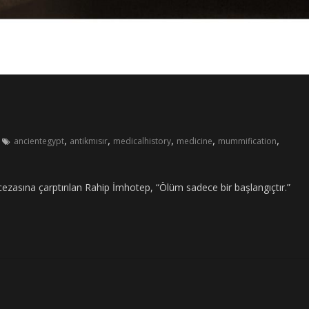
,
,
,
,
,
ancientegypt
antikmısır
medicalhistory
medicine
mummification
ezasına çarptırılan Rahip İmhotep, “Ölüm sadece bir başlangıçtır.”