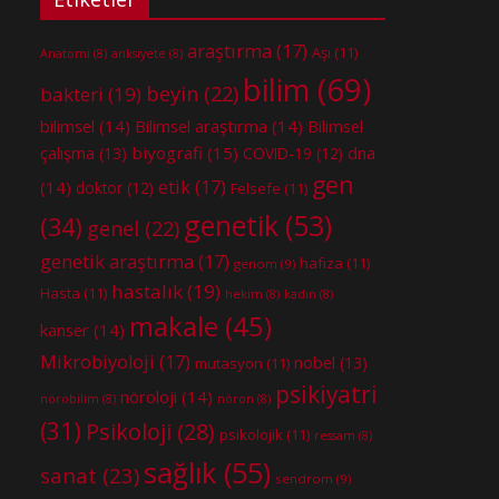
araştırma
(17)
Aşı
(11)
Anatomi
(8)
anksiyete
(8)
bilim
(69)
beyin
(22)
bakteri
(19)
bilimsel
(14)
Bilimsel araştırma
(14)
Bilimsel
biyografi
(15)
dna
çalışma
(13)
COVID-19
(12)
gen
etik
(17)
(14)
doktor
(12)
Felsefe
(11)
genetik
(53)
(34)
genel
(22)
genetik araştırma
(17)
hafıza
(11)
genom
(9)
hastalık
(19)
Hasta
(11)
hekim
(8)
kadın
(8)
makale
(45)
kanser
(14)
Mikrobiyoloji
(17)
nobel
(13)
mutasyon
(11)
psikiyatri
nöroloji
(14)
nörobilim
(8)
nöron
(8)
(31)
Psikoloji
(28)
psikolojik
(11)
ressam
(8)
sağlık
(55)
sanat
(23)
sendrom
(9)