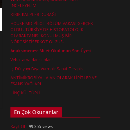
İNCELEYELİM
KIRIK KALPLER DURAĞI
HOUSE MD PİLOT BÖLÜM VAKASI GERÇEK
OLDU : TÜRKİYE´DE HİSTOPATOLOJİK
OLARAKTANISI KONULMUŞ BİR
NÖROSİSTİSERKOZ OLGUSU
Anaksimenes: Milet Okulunun Son Üyesi
Veba, ama danslı olanı!
İç Dünyayı Dışa Vurmak: Sanat Terapisi
ANTİMİKROBİYAL AJAN OLARAK LİPİTLER VE
ESANS YAĞLARI
LİNÇ KÜLTÜRÜ
En Çok Okunanlar
Kayıt Ol
- 99.355 views