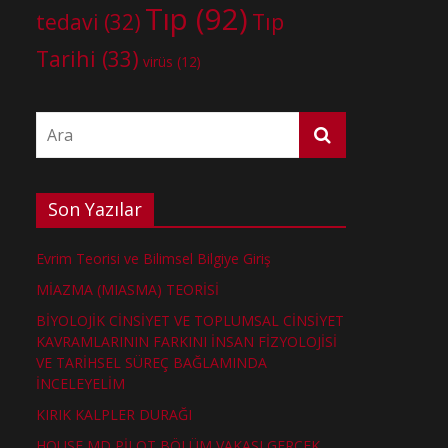
Tıp
(92)
tedavi
(32)
Tıp
Tarihi
(33)
virüs
(12)
Son Yazılar
Evrim Teorisi ve Bilimsel Bilgiye Giriş
MİAZMA (MIASMA) TEORİSİ
BİYOLOJİK CİNSİYET VE TOPLUMSAL CİNSİYET
KAVRAMLARININ FARKINI İNSAN FİZYOLOJİSİ
VE TARİHSEL SÜREÇ BAĞLAMINDA
İNCELEYELİM
KIRIK KALPLER DURAĞI
HOUSE MD PİLOT BÖLÜM VAKASI GERÇEK