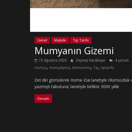
Genel
Makale
Tıp Tarihi
Mumyanın Gizemi
15 Ağustos 2020
Zeynep Karabayır
4 yorum
,
,
,
,
mumya
mumyalama
themummy
Tıp
tıptarihi
Diri diri gömülerek Home-Dai lanetiyle ölümsüzlük c
yazmıştı tabutuna; lanetiyle birlikte 3000 yıllık
Devam