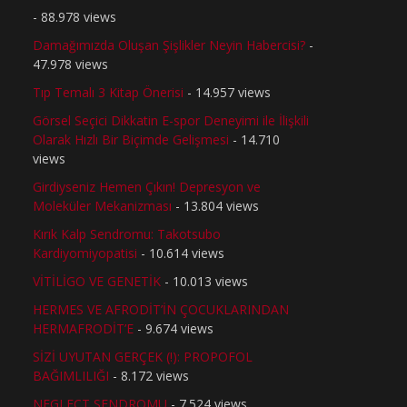
- 88.978 views
Damağımızda Oluşan Şişlikler Neyin Habercisi?
-
47.978 views
Tıp Temalı 3 Kitap Önerisi
- 14.957 views
Görsel Seçici Dikkatin E-spor Deneyimi ile İlişkili
Olarak Hızlı Bir Biçimde Gelişmesi
- 14.710
views
Girdiyseniz Hemen Çıkın! Depresyon ve
Moleküler Mekanizması
- 13.804 views
Kırık Kalp Sendromu: Takotsubo
Kardiyomiyopatisi
- 10.614 views
VİTİLİGO VE GENETİK
- 10.013 views
HERMES VE AFRODİT’İN ÇOCUKLARINDAN
HERMAFRODİT’E
- 9.674 views
SİZİ UYUTAN GERÇEK (!): PROPOFOL
BAĞIMLILIĞI
- 8.172 views
NEGLECT SENDROMU
- 7.524 views