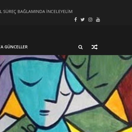
SEL SÜREÇ BAĞLAMINDA İNCELEYELİM
LMUŞ BİR NÖROSİSTİSERKOZ OLGUSU
TA GÜNCELLER