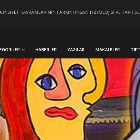
 CİNSİYET KAVRAMLARININ FARKINI İNSAN FİZYOLOJİSİ VE TARİH
RÇEK OLDU : TÜRKİYE´DE HİSTOPATOLOJİK OLARAKTANISI KONU
EGORILER
HABERLER
YAZILAR
MAKALELER
TIP