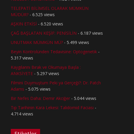
TELEPATİ BİLİMSEL OLARAK MÜMKÜN
MÜDÜR?
- 6.525 views
AŞKIN ETKİSİ
- 6.520 views
ÇAĞ BAŞLATAN KEŞİF: PENİSİLİN
- 6.187 views
UNUTMAK MÜMKÜN MÜ?
- 5.499 views
Beyin Kontrolünden Tedavisine: Optogenetik
-
5.317 views
Kaygılarını Bırak ve Okumaya Başla :
ANKSİYETE
- 5.297 views
Filmini Duymuştum Peki ya Gerçeği?: Dr. Patch
Adams
- 5.075 views
Bir Nefes Daha: Demir Akciğer
- 5.044 views
Tıp Tarihinin Kara Lekesi: Talidomid Faciası
-
4.714 views
Etiketler