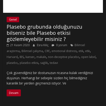
Genel
Plasebo grubunda olduğunuzu
bilseniz bile Plasebo etkisi
gözlemleyebilir misiniz ?
21 Kasım 2020
Esra Kılıç
0 yorum
Bilimsel
,
,
,
,
,
,
araştırma
Bilimsel çalışma
CRF
emotional distress
etik
etki
,
,
,
,
,
,
Harvard
IBS
kanser
makale
non-deceptive placebo
open label
,
,
,
plasebo
plasebo etkisi
sağlık
tedavi
Çok güvendiğiniz bir dostunuzun ricasına kulak verdiğinizi
düşünün. Herhangi bir sebeple sizden hiç bilmediğiniz
karanlık bir yerden geçmenizi istiyor. Ve
Devam