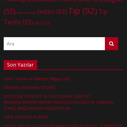
psikolojik
(11)
ressam
(8)
Tıp
(92)
(55)
tedavi
(32)
Tıp
sendrom
(9)
Tarihi
(33)
virüs
(12)
Son Yazılar
Evrim Teorisi ve Bilimsel Bilgiye Giriş
MİAZMA (MIASMA) TEORİSİ
BİYOLOJİK CİNSİYET VE TOPLUMSAL CİNSİYET
KAVRAMLARININ FARKINI İNSAN FİZYOLOJİSİ VE TARİHSEL
SÜREÇ BAĞLAMINDA İNCELEYELİM
KIRIK KALPLER DURAĞI
HOUSE MD PİLOT BÖLÜM VAKASI GERÇEK OLDU : TÜRKİYE´DE