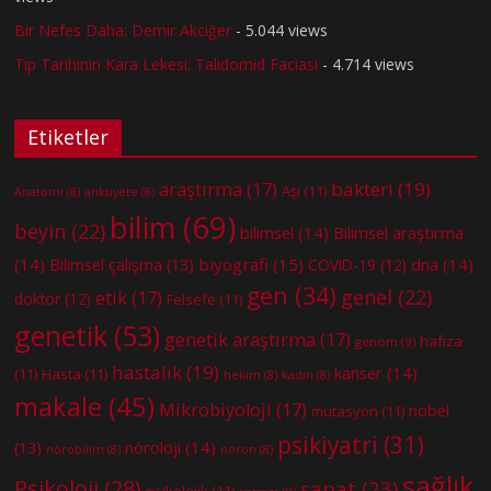
Bir Nefes Daha: Demir Akciğer
- 5.044 views
Tıp Tarihinin Kara Lekesi: Talidomid Faciası
- 4.714 views
Etiketler
bakteri
(19)
araştırma
(17)
Aşı
(11)
Anatomi
(8)
anksiyete
(8)
bilim
(69)
beyin
(22)
bilimsel
(14)
Bilimsel araştırma
(14)
biyografi
(15)
dna
(14)
Bilimsel çalışma
(13)
COVID-19
(12)
gen
(34)
genel
(22)
etik
(17)
doktor
(12)
Felsefe
(11)
genetik
(53)
genetik araştırma
(17)
hafıza
genom
(9)
hastalık
(19)
kanser
(14)
(11)
Hasta
(11)
hekim
(8)
kadın
(8)
makale
(45)
Mikrobiyoloji
(17)
nobel
mutasyon
(11)
psikiyatri
(31)
nöroloji
(14)
(13)
nörobilim
(8)
nöron
(8)
sağlık
Psikoloji
(28)
sanat
(23)