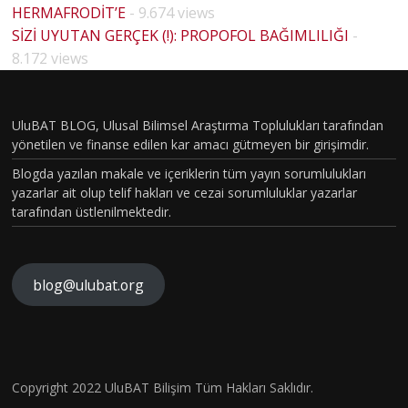
HERMAFRODİT’E
- 9.674 views
SİZİ UYUTAN GERÇEK (!): PROPOFOL BAĞIMLILIĞI
-
8.172 views
UluBAT BLOG, Ulusal Bilimsel Araştırma Toplulukları tarafından
yönetilen ve finanse edilen kar amacı gütmeyen bir girişimdir.
Blogda yazılan makale ve içeriklerin tüm yayın sorumlulukları
yazarlar ait olup telif hakları ve cezai sorumluluklar yazarlar
tarafından üstlenilmektedir.
blog@ulubat.org
Neande
TARİHİ
rtallerd
N EN
en
GİZEML
Miras
İ
Copyright 2022 UluBAT Bilişim Tüm Hakları Saklıdır.
İç
Aldığım
COVİD-