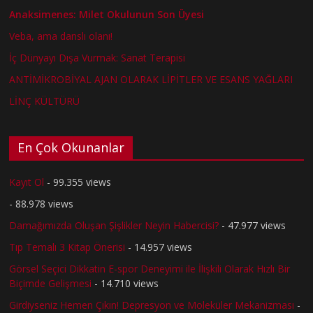
Anaksimenes: Milet Okulunun Son Üyesi
Veba, ama danslı olanı!
İç Dünyayı Dışa Vurmak: Sanat Terapisi
ANTİMİKROBİYAL AJAN OLARAK LİPİTLER VE ESANS YAĞLARI
LİNÇ KÜLTÜRÜ
En Çok Okunanlar
Kayıt Ol
- 99.355 views
- 88.978 views
Damağımızda Oluşan Şişlikler Neyin Habercisi?
- 47.977 views
Tıp Temalı 3 Kitap Önerisi
- 14.957 views
Görsel Seçici Dikkatin E-spor Deneyimi ile İlişkili Olarak Hızlı Bir
Biçimde Gelişmesi
- 14.710 views
Girdiyseniz Hemen Çıkın! Depresyon ve Moleküler Mekanizması
-