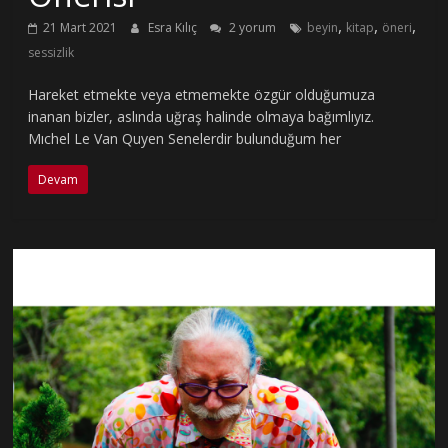
,
,
,
21 Mart 2021
Esra Kılıç
2 yorum
beyin
kitap
öneri
sessizlik
Hareket etmekte veya etmemekte özgür olduğumuza
inanan bizler, aslında uğraş halinde olmaya bağımlıyız.
Mıchel Le Van Quyen Senelerdir bulunduğum her
Devam