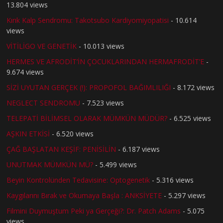
13.804 views
Kırık Kalp Sendromu: Takotsubo Kardiyomiyopatisi
- 10.614
views
VİTİLİGO VE GENETİK
- 10.013 views
HERMES VE AFRODİT’İN ÇOCUKLARINDAN HERMAFRODİT’E
-
9.674 views
SİZİ UYUTAN GERÇEK (!): PROPOFOL BAĞIMLILIĞI
- 8.172 views
NEGLECT SENDROMU
- 7.523 views
TELEPATİ BİLİMSEL OLARAK MÜMKÜN MÜDÜR?
- 6.525 views
AŞKIN ETKİSİ
- 6.520 views
ÇAĞ BAŞLATAN KEŞİF: PENİSİLİN
- 6.187 views
UNUTMAK MÜMKÜN MÜ?
- 5.499 views
Beyin Kontrolünden Tedavisine: Optogenetik
- 5.316 views
Kaygılarını Bırak ve Okumaya Başla : ANKSİYETE
- 5.297 views
Filmini Duymuştum Peki ya Gerçeği?: Dr. Patch Adams
- 5.075
views