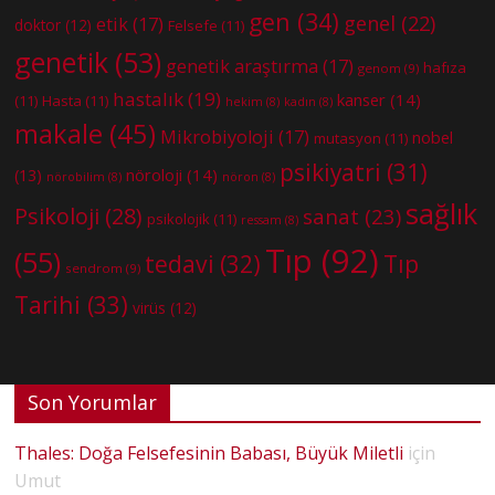
gen
(34)
genel
(22)
etik
(17)
doktor
(12)
Felsefe
(11)
genetik
(53)
genetik araştırma
(17)
hafıza
genom
(9)
hastalık
(19)
kanser
(14)
(11)
Hasta
(11)
hekim
(8)
kadın
(8)
makale
(45)
Mikrobiyoloji
(17)
nobel
mutasyon
(11)
psikiyatri
(31)
nöroloji
(14)
(13)
nörobilim
(8)
nöron
(8)
sağlık
Psikoloji
(28)
sanat
(23)
psikolojik
(11)
ressam
(8)
Tıp
(92)
(55)
tedavi
(32)
Tıp
sendrom
(9)
Tarihi
(33)
virüs
(12)
Son Yorumlar
Thales: Doğa Felsefesinin Babası, Büyük Miletli
için
Umut