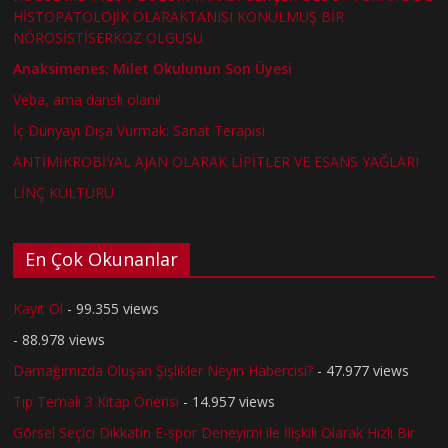
HİSTOPATOLOJİK OLARAKTANISI KONULMUŞ BİR
NÖROSİSTİSERKOZ OLGUSU
Anaksimenes: Milet Okulunun Son Üyesi
Veba, ama danslı olanı!
İç Dünyayı Dışa Vurmak: Sanat Terapisi
ANTİMİKROBİYAL AJAN OLARAK LİPİTLER VE ESANS YAĞLARI
LİNÇ KÜLTÜRÜ
En Çok Okunanlar
Kayıt Ol
- 99.355 views
- 88.978 views
Damağımızda Oluşan Şişlikler Neyin Habercisi?
- 47.977 views
Tıp Temalı 3 Kitap Önerisi
- 14.957 views
Görsel Seçici Dikkatin E-spor Deneyimi ile İlişkili Olarak Hızlı Bir