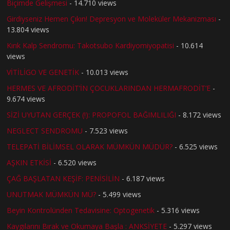
Biçimde Gelişmesi
- 14.710 views
Girdiyseniz Hemen Çıkın! Depresyon ve Moleküler Mekanizması
-
13.804 views
Kırık Kalp Sendromu: Takotsubo Kardiyomiyopatisi
- 10.614
views
VİTİLİGO VE GENETİK
- 10.013 views
HERMES VE AFRODİT’İN ÇOCUKLARINDAN HERMAFRODİT’E
-
9.674 views
SİZİ UYUTAN GERÇEK (!): PROPOFOL BAĞIMLILIĞI
- 8.172 views
NEGLECT SENDROMU
- 7.523 views
TELEPATİ BİLİMSEL OLARAK MÜMKÜN MÜDÜR?
- 6.525 views
AŞKIN ETKİSİ
- 6.520 views
ÇAĞ BAŞLATAN KEŞİF: PENİSİLİN
- 6.187 views
UNUTMAK MÜMKÜN MÜ?
- 5.499 views
Beyin Kontrolünden Tedavisine: Optogenetik
- 5.316 views
Kaygılarını Bırak ve Okumaya Başla : ANKSİYETE
- 5.297 views