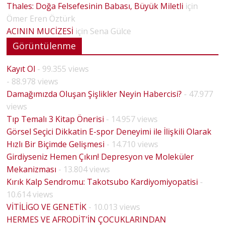
Thales: Doğa Felsefesinin Babası, Büyük Miletli
için
Ömer Eren Öztürk
ACININ MUCİZESİ
için
Sena Gülce
Görüntülenme
Kayıt Ol
- 99.355 views
- 88.978 views
Damağımızda Oluşan Şişlikler Neyin Habercisi?
- 47.977
views
Tıp Temalı 3 Kitap Önerisi
- 14.957 views
Görsel Seçici Dikkatin E-spor Deneyimi ile İlişkili Olarak
Hızlı Bir Biçimde Gelişmesi
- 14.710 views
Girdiyseniz Hemen Çıkın! Depresyon ve Moleküler
Mekanizması
- 13.804 views
Kırık Kalp Sendromu: Takotsubo Kardiyomiyopatisi
-
10.614 views
VİTİLİGO VE GENETİK
- 10.013 views
HERMES VE AFRODİT’İN ÇOCUKLARINDAN