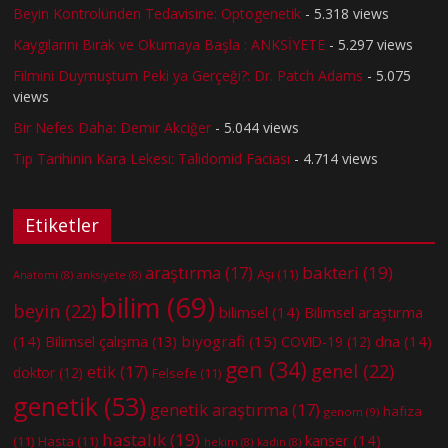
Beyin Kontrolünden Tedavisine: Optogenetik
- 5.318 views
Kaygılarını Bırak ve Okumaya Başla : ANKSİYETE
- 5.297 views
Filmini Duymuştum Peki ya Gerçeği?: Dr. Patch Adams
- 5.075
views
Bir Nefes Daha: Demir Akciğer
- 5.044 views
Tıp Tarihinin Kara Lekesi: Talidomid Faciası
- 4.714 views
Etiketler
bakteri
(19)
araştırma
(17)
Aşı
(11)
Anatomi
(8)
anksiyete
(8)
bilim
(69)
beyin
(22)
bilimsel
(14)
Bilimsel araştırma
(14)
biyografi
(15)
dna
(14)
Bilimsel çalışma
(13)
COVID-19
(12)
gen
(34)
genel
(22)
etik
(17)
doktor
(12)
Felsefe
(11)
genetik
(53)
genetik araştırma
(17)
hafıza
genom
(9)
hastalık
(19)
kanser
(14)
(11)
Hasta
(11)
hekim
(8)
kadın
(8)