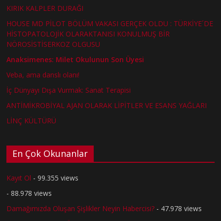
KIRIK KALPLER DURAĞI
HOUSE MD PİLOT BÖLÜM VAKASI GERÇEK OLDU : TÜRKİYE´DE
HİSTOPATOLOJİK OLARAKTANISI KONULMUŞ BİR
NÖROSİSTİSERKOZ OLGUSU
Anaksimenes: Milet Okulunun Son Üyesi
Veba, ama danslı olanı!
İç Dünyayı Dışa Vurmak: Sanat Terapisi
ANTİMİKROBİYAL AJAN OLARAK LİPİTLER VE ESANS YAĞLARI
LİNÇ KÜLTÜRÜ
En Çok Okunanlar
Kayıt Ol
- 99.355 views
- 88.978 views
Damağımızda Oluşan Şişlikler Neyin Habercisi?
- 47.978 views