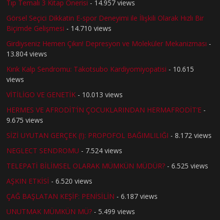
Tıp Temalı 3 Kitap Önerisi
- 14.957 views
Görsel Seçici Dikkatin E-spor Deneyimi ile İlişkili Olarak Hızlı Bir
Biçimde Gelişmesi
- 14.710 views
Girdiyseniz Hemen Çıkın! Depresyon ve Moleküler Mekanizması
-
13.804 views
Kırık Kalp Sendromu: Takotsubo Kardiyomiyopatisi
- 10.615
views
VİTİLİGO VE GENETİK
- 10.013 views
HERMES VE AFRODİT’İN ÇOCUKLARINDAN HERMAFRODİT’E
-
9.675 views
SİZİ UYUTAN GERÇEK (!): PROPOFOL BAĞIMLILIĞI
- 8.172 views
NEGLECT SENDROMU
- 7.524 views
TELEPATİ BİLİMSEL OLARAK MÜMKÜN MÜDÜR?
- 6.525 views
AŞKIN ETKİSİ
- 6.520 views
ÇAĞ BAŞLATAN KEŞİF: PENİSİLİN
- 6.187 views
UNUTMAK MÜMKÜN MÜ?
- 5.499 views