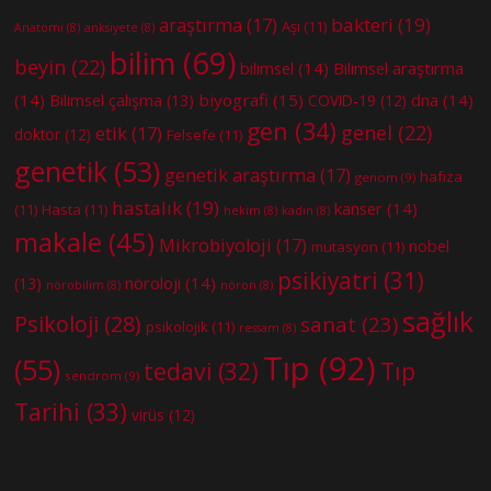
bakteri
(19)
araştırma
(17)
Aşı
(11)
Anatomi
(8)
anksiyete
(8)
bilim
(69)
beyin
(22)
bilimsel
(14)
Bilimsel araştırma
(14)
biyografi
(15)
dna
(14)
Bilimsel çalışma
(13)
COVID-19
(12)
gen
(34)
genel
(22)
etik
(17)
doktor
(12)
Felsefe
(11)
genetik
(53)
genetik araştırma
(17)
hafıza
genom
(9)
hastalık
(19)
kanser
(14)
(11)
Hasta
(11)
hekim
(8)
kadın
(8)
makale
(45)
Mikrobiyoloji
(17)
nobel
mutasyon
(11)
psikiyatri
(31)
nöroloji
(14)
(13)
nörobilim
(8)
nöron
(8)
sağlık
Psikoloji
(28)
sanat
(23)
psikolojik
(11)
ressam
(8)
Tıp
(92)
(55)
tedavi
(32)
Tıp
sendrom
(9)
Tarihi
(33)
virüs
(12)