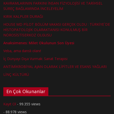
KAVRAMLARININ FARKINI İNSAN FİZYOLOJİSİ VE TARİHSEL
SÜREÇ BAĞLAMINDA İNCELEYELİM
KIRIK KALPLER DURAĞI
HOUSE MD PİLOT BÖLÜM VAKASI GERÇEK OLDU : TÜRKİYE´DE
HİSTOPATOLOJİK OLARAKTANISI KONULMUŞ BİR
NÖROSİSTİSERKOZ OLGUSU
Anaksimenes: Milet Okulunun Son Üyesi
Veba, ama danslı olanı!
İç Dünyayı Dışa Vurmak: Sanat Terapisi
ANTİMİKROBİYAL AJAN OLARAK LİPİTLER VE ESANS YAĞLARI
LİNÇ KÜLTÜRÜ
En Çok Okunanlar
Kayıt Ol
- 99.355 views
- 88.978 views