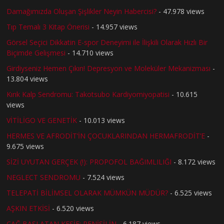
Damağımızda Oluşan Şişlikler Neyin Habercisi?
- 47.978 views
Tıp Temalı 3 Kitap Önerisi
- 14.957 views
Görsel Seçici Dikkatin E-spor Deneyimi ile İlişkili Olarak Hızlı Bir
Biçimde Gelişmesi
- 14.710 views
Girdiyseniz Hemen Çıkın! Depresyon ve Moleküler Mekanizması
-
13.804 views
Kırık Kalp Sendromu: Takotsubo Kardiyomiyopatisi
- 10.615
views
VİTİLİGO VE GENETİK
- 10.013 views
HERMES VE AFRODİT’İN ÇOCUKLARINDAN HERMAFRODİT’E
-
9.675 views
SİZİ UYUTAN GERÇEK (!): PROPOFOL BAĞIMLILIĞI
- 8.172 views
NEGLECT SENDROMU
- 7.524 views
TELEPATİ BİLİMSEL OLARAK MÜMKÜN MÜDÜR?
- 6.525 views
AŞKIN ETKİSİ
- 6.520 views
ÇAĞ BAŞLATAN KEŞİF: PENİSİLİN
- 6.187 views