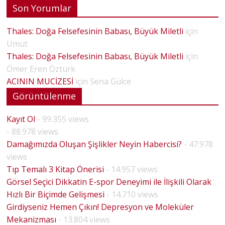
Son Yorumlar
Thales: Doğa Felsefesinin Babası, Büyük Miletli
için
Umut
Thales: Doğa Felsefesinin Babası, Büyük Miletli
için
Ömer Eren Öztürk
ACININ MUCİZESİ
için
Sena Gülce
Görüntülenme
Kayıt Ol
- 99.355 views
- 88.978 views
Damağımızda Oluşan Şişlikler Neyin Habercisi?
- 47.978
views
Tıp Temalı 3 Kitap Önerisi
- 14.957 views
Görsel Seçici Dikkatin E-spor Deneyimi ile İlişkili Olarak
Hızlı Bir Biçimde Gelişmesi
- 14.710 views
Girdiyseniz Hemen Çıkın! Depresyon ve Moleküler
Mekanizması
- 13.804 views