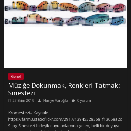
Genel
Müziğe Dokunmak, Renkleri Tatmak:
Sinestezi
27 Ekim 2019
Nuriye Varoğlu
0 yorum
Kromestezi– Kaynak:
https://farm3.staticflickr.com/2917/13945328368_f13058a2c
9.jpg Sinestezi birleşik duyu anlamına gelen, belli bir duyuya