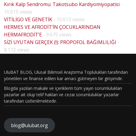
Kırık Kalp Sendromu: Takotsubo Kardiyomiyopatisi
-
10.615 views
VİTİLİGO VE GENETİK
- 10.013 views
HERMES VE AFRODİT’İN ÇOCUKLARINDAN
HERMAFRODİT’E
- 9.675 views
BİYOLO
SİZİ UYUTAN GERÇEK (!): PROPOFOL BAĞIMLILIĞI
-
JİK
8.172 views
CİNSİYE
T VE
UluBAT BLOG, Ulusal Bilimsel Araştırma Toplulukları tarafından
TOPLU
yönetilen ve finanse edilen kar amacı gütmeyen bir girişimdir.
MSAL
Blogda yazılan makale ve içeriklerin tüm yayın sorumlulukları
CİNSİYE
yazarlar ait olup telif hakları ve cezai sorumluluklar yazarlar
tarafından üstlenilmektedir.
T
KAVRA
MLARIN
blog@ulubat.org
BEYİN
IN