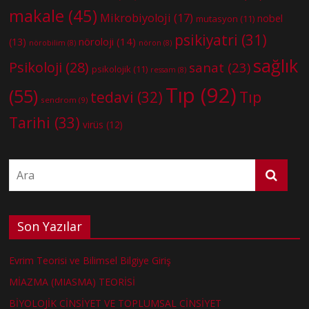
makale
(45)
Mikrobiyoloji
(17)
nobel
mutasyon
(11)
psikiyatri
(31)
nöroloji
(14)
(13)
nörobilim
(8)
nöron
(8)
sağlık
Psikoloji
(28)
sanat
(23)
psikolojik
(11)
ressam
(8)
Tıp
(92)
(55)
tedavi
(32)
Tıp
sendrom
(9)
Tarihi
(33)
virüs
(12)
Son Yazılar
Evrim Teorisi ve Bilimsel Bilgiye Giriş
MİAZMA (MIASMA) TEORİSİ
BİYOLOJİK CİNSİYET VE TOPLUMSAL CİNSİYET