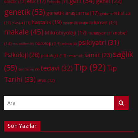
gen
(34)
genel
(22)
etik
(17)
doktor
(12)
Felsefe
(11)
genetik
(53)
genetik araştırma
(17)
hafıza
genom
(9)
hastalık
(19)
kanser
(14)
(11)
Hasta
(11)
hekim
(8)
kadın
(8)
makale
(45)
Mikrobiyoloji
(17)
nobel
mutasyon
(11)
psikiyatri
(31)
nöroloji
(14)
(13)
nörobilim
(8)
nöron
(8)
sağlık
Psikoloji
(28)
sanat
(23)
psikolojik
(11)
ressam
(8)
Tıp
(92)
(55)
tedavi
(32)
Tıp
sendrom
(9)
Tarihi
(33)
virüs
(12)
Son Yazılar