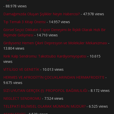
- 88.978 views
Damağımızda Oluşan Şişlikler Neyin Habercisi?
- 47.978 views
Tıp Temalı 3 Kitap Önerisi
- 14.957 views
Görsel Seçici Dikkatin E-spor Deneyimi ile İlişkili Olarak Hızlı Bir
Biçimde Gelişmesi
- 14.710 views
Girdiyseniz Hemen Çıkın! Depresyon ve Moleküler Mekanizması
-
13.804 views
Kırık Kalp Sendromu: Takotsubo Kardiyomiyopatisi
- 10.615
views
VİTİLİGO VE GENETİK
- 10.013 views
HERMES VE AFRODİT’İN ÇOCUKLARINDAN HERMAFRODİT’E
-
9.675 views
SİZİ UYUTAN GERÇEK (!): PROPOFOL BAĞIMLILIĞI
- 8.172 views
NEGLECT SENDROMU
- 7.524 views
TELEPATİ BİLİMSEL OLARAK MÜMKÜN MÜDÜR?
- 6.525 views