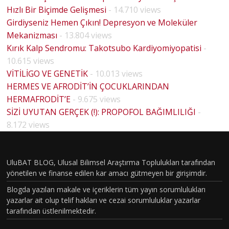
Hızlı Bir Biçimde Gelişmesi
- 14.710 views
Girdiyseniz Hemen Çıkın! Depresyon ve Moleküler
Mekanizması
- 13.804 views
Kırık Kalp Sendromu: Takotsubo Kardiyomiyopatisi
-
10.615 views
VİTİLİGO VE GENETİK
- 10.013 views
HERMES VE AFRODİT’İN ÇOCUKLARINDAN
HERMAFRODİT’E
- 9.675 views
SİZİ UYUTAN GERÇEK (!): PROPOFOL BAĞIMLILIĞI
-
HOUSE
8.172 views
MD
PİLOT
BÖLÜM
UluBAT BLOG, Ulusal Bilimsel Araştırma Toplulukları tarafından
yönetilen ve finanse edilen kar amacı gütmeyen bir girişimdir.
VAKASI
Blogda yazılan makale ve içeriklerin tüm yayın sorumlulukları
GERÇEK
yazarlar ait olup telif hakları ve cezai sorumluluklar yazarlar
OLDU :
tarafından üstlenilmektedir.
TÜRKİY