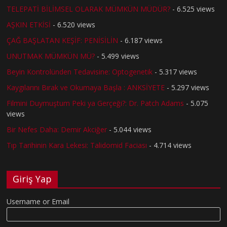
TELEPATİ BİLİMSEL OLARAK MÜMKÜN MÜDÜR?
- 6.525 views
AŞKIN ETKİSİ
- 6.520 views
ÇAĞ BAŞLATAN KEŞİF: PENİSİLİN
- 6.187 views
UNUTMAK MÜMKÜN MÜ?
- 5.499 views
Beyin Kontrolünden Tedavisine: Optogenetik
- 5.317 views
Kaygılarını Bırak ve Okumaya Başla : ANKSİYETE
- 5.297 views
Filmini Duymuştum Peki ya Gerçeği?: Dr. Patch Adams
- 5.075
views
Bir Nefes Daha: Demir Akciğer
- 5.044 views
Tıp Tarihinin Kara Lekesi: Talidomid Faciası
- 4.714 views
Giriş Yap
Username or Email