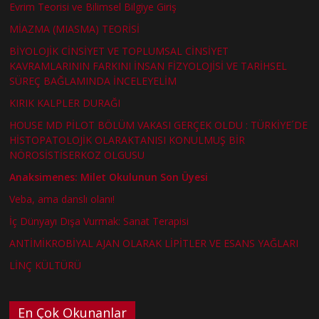
Evrim Teorisi ve Bilimsel Bilgiye Giriş
MİAZMA (MIASMA) TEORİSİ
BİYOLOJİK CİNSİYET VE TOPLUMSAL CİNSİYET
KAVRAMLARININ FARKINI İNSAN FİZYOLOJİSİ VE TARİHSEL
SÜREÇ BAĞLAMINDA İNCELEYELİM
KIRIK KALPLER DURAĞI
HOUSE MD PİLOT BÖLÜM VAKASI GERÇEK OLDU : TÜRKİYE´DE
HİSTOPATOLOJİK OLARAKTANISI KONULMUŞ BİR
NÖROSİSTİSERKOZ OLGUSU
Anaksimenes: Milet Okulunun Son Üyesi
Veba, ama danslı olanı!
İç Dünyayı Dışa Vurmak: Sanat Terapisi
ANTİMİKROBİYAL AJAN OLARAK LİPİTLER VE ESANS YAĞLARI
LİNÇ KÜLTÜRÜ
En Çok Okunanlar