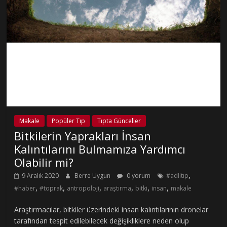
Makale
Popüler Tıp
Tıpta Günceller
Bitkilerin Yaprakları İnsan
Kalıntılarını Bulmamıza Yardımcı
Olabilir mi?
,
9 Aralık 2020
Berre Uygun
0 yorum
#adlitıp
,
,
,
,
,
,
#haber
#toprak
antropoloji
araştırma
bitki
insan
makale
Araştırmacılar, bitkiler üzerindeki insan kalıntılarının dronelar
tarafından tespit edilebilecek değişikliklere neden olup