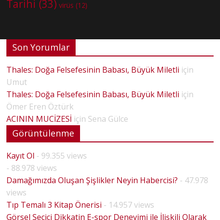
Tarihi
(33)
virüs
(12)
Son Yorumlar
Thales: Doğa Felsefesinin Babası, Büyük Miletli
için
Umut
Thales: Doğa Felsefesinin Babası, Büyük Miletli
için
Ömer Eren Öztürk
ACININ MUCİZESİ
için
Sena Gülce
Görüntülenme
Kayıt Ol
- 99.355 views
- 88.978 views
Damağımızda Oluşan Şişlikler Neyin Habercisi?
- 47.978
views
Tıp Temalı 3 Kitap Önerisi
- 14.957 views
Görsel Seçici Dikkatin E-spor Deneyimi ile İlişkili Olarak