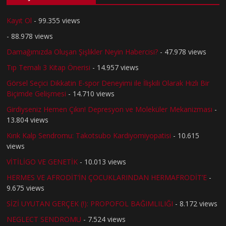
Kayıt Ol
- 99.355 views
- 88.978 views
Damağımızda Oluşan Şişlikler Neyin Habercisi?
- 47.978 views
Tıp Temalı 3 Kitap Önerisi
- 14.957 views
Görsel Seçici Dikkatin E-spor Deneyimi ile İlişkili Olarak Hızlı Bir
Biçimde Gelişmesi
- 14.710 views
Girdiyseniz Hemen Çıkın! Depresyon ve Moleküler Mekanizması
-
13.804 views
Kırık Kalp Sendromu: Takotsubo Kardiyomiyopatisi
- 10.615
views
VİTİLİGO VE GENETİK
- 10.013 views
HERMES VE AFRODİT’İN ÇOCUKLARINDAN HERMAFRODİT’E
-
9.675 views
SİZİ UYUTAN GERÇEK (!): PROPOFOL BAĞIMLILIĞI
- 8.172 views
NEGLECT SENDROMU
- 7.524 views