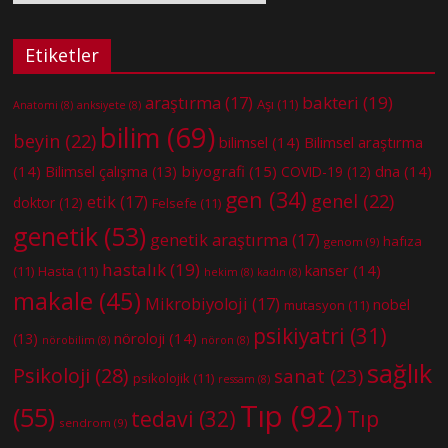
Etiketler
bakteri
(19)
araştırma
(17)
Aşı
(11)
Anatomi
(8)
anksiyete
(8)
bilim
(69)
beyin
(22)
bilimsel
(14)
Bilimsel araştırma
(14)
biyografi
(15)
dna
(14)
Bilimsel çalışma
(13)
COVID-19
(12)
gen
(34)
genel
(22)
etik
(17)
doktor
(12)
Felsefe
(11)
genetik
(53)
genetik araştırma
(17)
hafıza
genom
(9)
hastalık
(19)
kanser
(14)
(11)
Hasta
(11)
hekim
(8)
kadın
(8)
makale
(45)
Mikrobiyoloji
(17)
nobel
mutasyon
(11)
psikiyatri
(31)
nöroloji
(14)
(13)
nörobilim
(8)
nöron
(8)
sağlık
Psikoloji
(28)
sanat
(23)
psikolojik
(11)
ressam
(8)
Tıp
(92)
(55)
tedavi
(32)
Tıp
sendrom
(9)