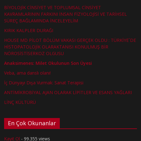
BİYOLOJİK CİNSİYET VE TOPLUMSAL CİNSİYET
KAVRAMLARININ FARKINI İNSAN FİZYOLOJİSİ VE TARİHSEL
SÜREÇ BAĞLAMINDA İNCELEYELİM
KIRIK KALPLER DURAĞI
HOUSE MD PİLOT BÖLÜM VAKASI GERÇEK OLDU : TÜRKİYE´DE
HİSTOPATOLOJİK OLARAKTANISI KONULMUŞ BİR
NÖROSİSTİSERKOZ OLGUSU
Anaksimenes: Milet Okulunun Son Üyesi
Veba, ama danslı olanı!
İç Dünyayı Dışa Vurmak: Sanat Terapisi
ANTİMİKROBİYAL AJAN OLARAK LİPİTLER VE ESANS YAĞLARI
LİNÇ KÜLTÜRÜ
En Çok Okunanlar
Kayıt Ol
- 99.355 views