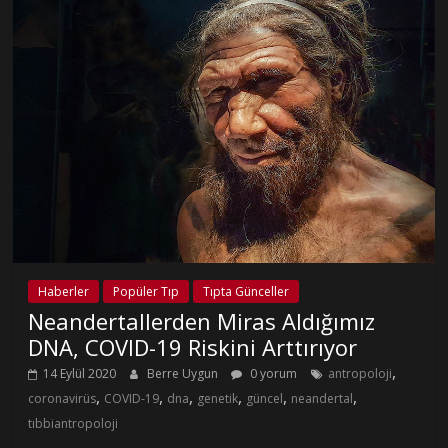
Haberler
Popüler Tıp
Tıpta Günceller
Neandertallerden Miras Aldığımız
DNA, COVID-19 Riskini Arttırıyor
,
14 Eylül 2020
Berre Uygun
0 yorum
antropoloji
,
,
,
,
,
,
coronavirüs
COVID-19
dna
genetik
güncel
neandertal
tıbbiantropoloji