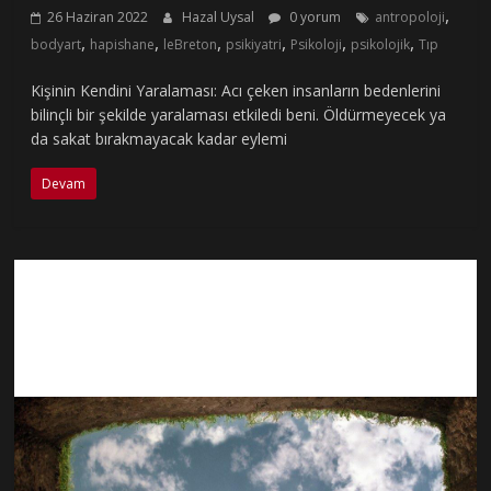
,
26 Haziran 2022
Hazal Uysal
0 yorum
antropoloji
,
,
,
,
,
,
bodyart
hapishane
leBreton
psikiyatri
Psikoloji
psikolojik
Tıp
Kişinin Kendini Yaralaması: Acı çeken insanların bedenlerini
bilinçli bir şekilde yaralaması etkiledi beni. Öldürmeyecek ya
da sakat bırakmayacak kadar eylemi
Devam