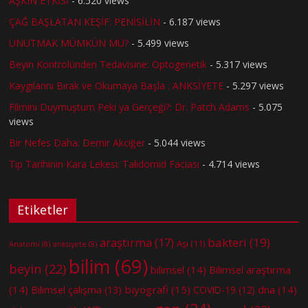
AŞKIN ETKİSİ
- 6.520 views
ÇAĞ BAŞLATAN KEŞİF: PENİSİLİN
- 6.187 views
UNUTMAK MÜMKÜN MÜ?
- 5.499 views
Beyin Kontrolünden Tedavisine: Optogenetik
- 5.317 views
Kaygılarını Bırak ve Okumaya Başla : ANKSİYETE
- 5.297 views
Filmini Duymuştum Peki ya Gerçeği?: Dr. Patch Adams
- 5.075
views
Bir Nefes Daha: Demir Akciğer
- 5.044 views
Tıp Tarihinin Kara Lekesi: Talidomid Faciası
- 4.714 views
Etiketler
bakteri
(19)
araştırma
(17)
Aşı
(11)
Anatomi
(8)
anksiyete
(8)
bilim
(69)
beyin
(22)
bilimsel
(14)
Bilimsel araştırma
(14)
biyografi
(15)
dna
(14)
Bilimsel çalışma
(13)
COVID-19
(12)