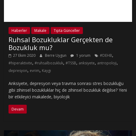
Haberler
Makale
Tıpta Günceller
Ruhsal Bozukluklar Gerçekten de
Bozukluk mu?
,
27 Ekim 2020
Berre Uygun
1 yorum
#DEHB
,
,
,
,
,
#hiperaktivite
#ruhsalbozukluk
#TSSB
anksiyete
antropoloji
,
,
depresyon
evrim
Kaygı
Anksiyete, depresyon veya travma sonrası stres bozukluğu
gibi zihinsel bozukluklar hiç de zihinsel bozukluk değilse? Yeni
bir etkileyici makalede, biyolojik
Devam