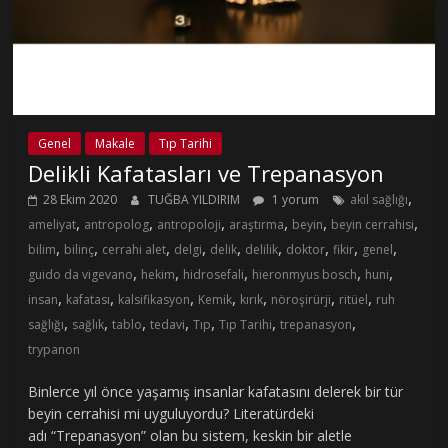
Genel
Makale
Tıp Tarihi
Delikli Kafatasları ve Trepanasyon
,
28 Ekim 2020
TUĞBA YILDIRIM
1 yorum
akıl sağlığı
,
,
,
,
,
,
ameliyat
antropolog
antropoloji
araştırma
beyin
beyin cerrahisi
,
,
,
,
,
,
,
,
,
bilim
bilinç
cerrahi alet
delgi
delik
delilik
doktor
fikir
genel
,
,
,
,
,
guido da vigevano
hekim
hidrosefali
hieronmyus bosch
huni
,
,
,
,
,
,
,
insan
kafatası
kalsifikasyon
Kemik
kırık
nöroşirürji
ritüel
ruh
,
,
,
,
,
,
,
sağlığı
sağlık
tablo
tedavi
Tıp
Tıp Tarihi
trepanasyon
trypanon
Binlerce yıl önce yaşamış insanlar kafatasını delerek bir tür
beyin cerrahisi mi uyguluyordu? Literatürdeki
adı “Trepanasyon” olan bu sistem, keskin bir aletle